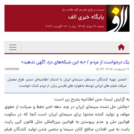
نیست بر لوح دلم جز الف قامت یار
پایگاه خبری الف
جمعه ۱۶ مرداد ۱۴۰۵ برابر با ۰۷ آگوست ۲۰۲۶
یک درخواست از مردم / «به این شبکه‌های دزد آگهی ندهید»
۱۸ اردیبهشت ۱۴۰۵، ۱۵:۴۴
4050218056
انجمن تهیه کنندگان مستقل سینمای ایران با انتشار اطلاعیه‌ای ضمن طرح معضل
سرقت فیلم های ایرانی توسط ماهواره های فارسی زبان، از مردم کمک خواست.
به گزارش ایسنا، متن اطلاعیه بشرح زیر است:
«چالش حل نشده سینمای ایران در چند دهه اخیر حفظ و صیانت از حقوق
مولف و تولید کننده محتوا برای سینمای ایران است آنجا که در سکوت
قوانین ملی و عدم پیوستن به قوانین بین‌المللی مثل قانون کپی رایت
باعث به ضرر افتادن منافع کلان سینما و متضرر شدن تولید کنندگان فیلم