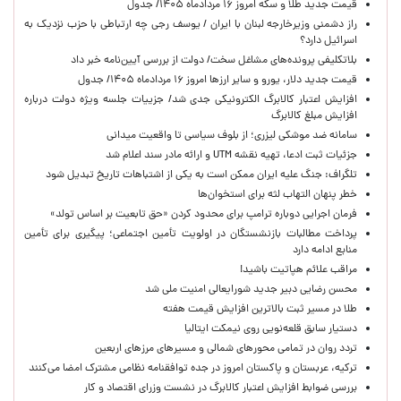
قیمت جدید طلا و سکه امروز ۱۶ مردادماه ۱۴۰۵/ جدول
راز دشمنی وزیرخارجه لبنان با ایران / یوسف رجی چه ارتباطی با حزب نزدیک به
اسرائیل دارد؟
بلاتکلیفی پرونده‌های مشاغل سخت/ دولت از بررسی آیین‌نامه خبر داد
قیمت جدید دلار، یورو و سایر ارزها امروز ۱۶ مردادماه ۱۴۰۵/ جدول
افزایش اعتبار کالابرگ الکترونیکی جدی شد/ جزییات جلسه ویژه دولت درباره
افزایش مبلغ کالابرگ
سامانه ضد موشکی لیزری؛ از بلوف سیاسی تا واقعیت میدانی
جزئیات ثبت ادعا، تهیه نقشه UTM و ارائه مادر سند اعلام شد
تلگراف: جنگ علیه ایران ممکن است به یکی از اشتباهات تاریخ تبدیل شود
خطر پنهان التهاب لثه برای استخوان‌ها
فرمان اجرایی دوباره ترامپ برای محدود کردن «حق تابعیت بر اساس تولد»
پرداخت مطالبات بازنشستگان در اولویت تأمین اجتماعی؛ پیگیری برای تأمین
منابع ادامه دارد
مراقب علائم هپاتیت باشید!
محسن رضایی دبیر جدید شورایعالی امنیت ملی شد
طلا در مسیر ثبت بالاترین افزایش قیمت هفته
دستیار سابق قلعه‌نویی روی نیمکت ایتالیا
تردد روان در تمامی محورهای شمالی و مسیرهای مرزهای اربعین
ترکیه، عربستان و پاکستان امروز در جده توافقنامه نظامی مشترک امضا می‌کنند
بررسی ضوابط افزایش اعتبار کالابرگ در نشست وزرای اقتصاد و کار