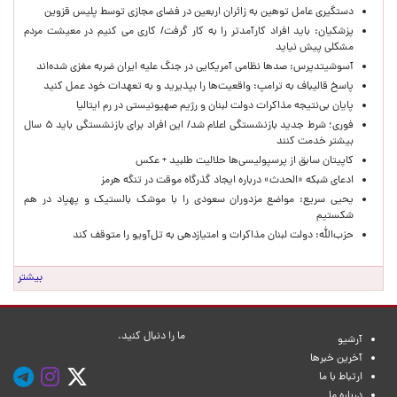
دستگیری عامل توهین به زائران اربعین در فضای مجازی توسط پلیس قزوین
پزشکیان: باید افراد کارآمدتر را به کار گرفت/ کاری می کنیم در معیشت مردم
مشکلی پیش نیاید
آسوشیتدپرس: صدها نظامی آمریکایی در جنگ علیه ایران ضربه مغزی شده‌اند
پاسخ قالیباف به ترامپ: واقعیت‌ها را بپذیرید و به تعهدات خود عمل کنید
پایان بی‌نتیجه مذاکرات دولت لبنان و رژیم صهیونیستی در رم ایتالیا
فوری؛ شرط جدید بازنشستگی اعلام شد/ این افراد برای بازنشستگی باید ۵ سال
بیشتر خدمت کنند
کاپیتان سابق از پرسپولیسی‌ها حلالیت طلبید + عکس
ادعای شبکه «الحدث» درباره ایجاد گذرگاه موقت در تنگه هرمز
یحیی سریع: مواضع مزدوران سعودی را با موشک بالستیک و پهپاد در هم
شکستیم
حزب‌الله: دولت لبنان مذاکرات و امتیازدهی به تل‌آویو را متوقف کند
بیشتر
ما را دنبال کنید.
آرشیو
آخرین خبرها
ارتباط با ما
درباره ما