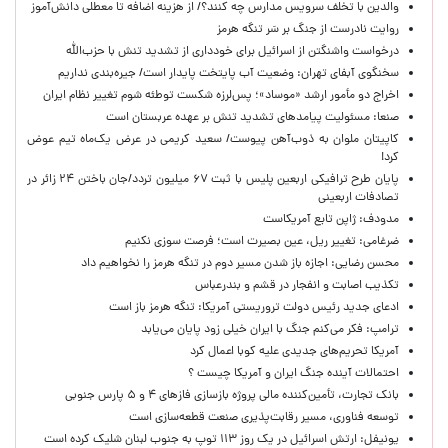
والدین با تخلف سرویس مدارس چه کنند؟/ از هزینه اضافه تا معطلی دانش‌آموز
روایت نادرست از جنگ بر سَر تنگه هرمز
درخواست واشنگتن از اسرائیل برای خودداری از تشدید تنش با حزب‌الله
سخنگوی آبفای تهران: وضعیت آب پایتخت پایدار است/ جیره‌بندی نداریم
اخراج دو مأمور ارشد «موساد»؛ پس‌لرزه شکست توطئه شوم تغییر نظام ایران
صنعا: مسئولیت پیامدهای تشدید تنش بر عهده عربستان است
کاپیتان ملوان به ذوب‌آهن پیوست/ سعید کریمی در عرض یک‌ماه تیم عوض
کرد!
پایان طرح ترافیکی اربعین پلیس با ثبت ۶۷ میلیون تردد/جان باختن ۲۴ زائر در
تصادفات اربعینی
مدودف: ژاپن تابع آمریکاست
ضرغامی: تغییر ریل، عین بصیرت است؛ فرصت سوزی نکنیم
محسن رضایی: اجازه باز شدن مسیر دوم در تنگه هرمز را نخواهیم داد
تکذیب اصابت و انفجار در قشم و بندرعباس
ادعای جدید رئیس دولت تروریستی آمریکا: تنگه هرمز باز است
ترامپ: فکر می‌کنم جنگ با ایران خیلی زود پایان می‌یابد
آمریکا تحریم‌های جدیدی علیه کوبا اعمال کرد
احتمالات آینده جنگ ایران و آمریکا چیست ؟
بانک تجارت، تأمین‌کننده مالی پروژه بازسازی فازهای ۴ و ۵ پارس جنوبی
توسعه فناوری، مسیر رقابت‌پذیری صنعت قطعه‌سازی است
یونیفل: ارتش اسرائیل در یک روز ۱۱۳ توپ به جنوب لبنان شلیک کرده است