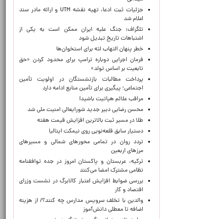
جزئیات ثبت ادعا، تهیه نقشه UTM و ارائه مادر سند
اعلام شد
تلگراف: جنگ علیه ایران ممکن است به یکی از
اشتباهات تاریخ تبدیل شود
خطر پنهان التهاب لثه برای استخوان‌ها
فرمان اجرایی دوباره ترامپ برای محدود کردن «حق
تابعیت بر اساس تولد»
پرداخت مطالبات بازنشستگان در اولویت تأمین
اجتماعی؛ پیگیری برای تأمین منابع ادامه دارد
مراقب علائم هپاتیت باشید!
محسن رضایی دبیر جدید شورایعالی امنیت ملی شد
طلا در مسیر ثبت بالاترین افزایش قیمت هفته
دستیار سابق قلعه‌نویی روی نیمکت ایتالیا
تردد روان در تمامی محورهای شمالی و مسیرهای
مرزهای اربعین
ترکیه، عربستان و پاکستان امروز در جده توافقنامه
نظامی مشترک امضا می‌کنند
بررسی ضوابط افزایش اعتبار کالابرگ در نشست وزرای
اقتصاد و کار
والدین با تخلف سرویس مدارس چه کنند؟/ از هزینه
اضافه تا معطلی دانش‌آموز