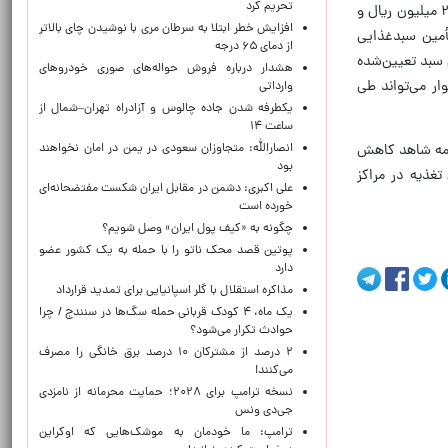
تحریم کرد
می‌شود، نیز گفت: برای ۱۵۹ هزار و ۶۳۵ کودک دارای سوءتغذیه در خانوارهای بسیار نیازمند با وسع اقتصادی پایین، مبلغ ۲۶ میلیون ریال و
افزایش خطر ابتلا به سرطان مری با نوشیدن چای بالاتر
تصادی متوسط، مبلغ ۱۶ میلیون ریال برای تأمین سبدغذایی
از دمای ۶۵ درجه
 سبد تعیین‌شده
هشدار درباره فروش حواله‌های صوری خودروهای
ار می‌تواند طی
وارداتی
یکطرفه شدن جاده چالوس و آزادراه تهران–شمال از
ساعت ۱۴
نامه شاهد کاهش
انصارالله: متجاوزان سعودی در یمن در امان نخواهند
بود
غذیه در مراکز
علی اکبری: دشمن در مقابل ایران شکست مفتضحانه‌ای
خورده است
چگونه به «کیف پول ایران» وصل شویم؟
پوتین قصد محک ناتو را با حمله به یک کشور عضو
دارد
مذاکره استقلال با گلر اسپانیایی برای تمدید قرارداد
یک ماه، ۴ کودک قربانی حمله سگ‌ها در سنندج / چرا
حوادث تکرار می‌شود؟
۲ درصد از مشترکان ۱۰ درصد برق خانگی را مصرف
می‌کنند!
نسخه ترامپ برای ۲۰۲۸؛ حمایت محرمانه از نامزدی
جی‌دی ونس
ترامپ: ما خودمان به موشک‌هایی که اوکراین