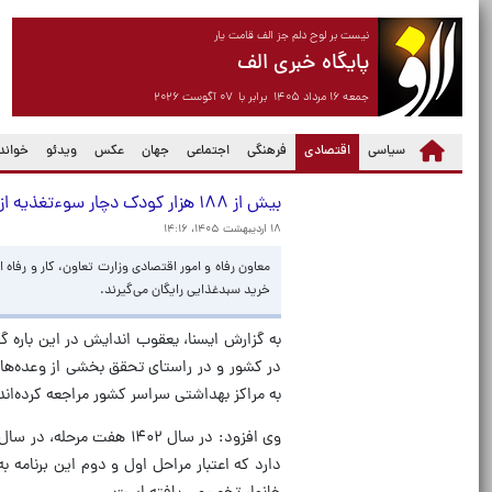
نیست بر لوح دلم جز الف قامت یار
پایگاه خبری الف
جمعه ۱۶ مرداد ۱۴۰۵ برابر با ۰۷ آگوست ۲۰۲۶
(current)
سیاسی
اقتصادی
فرهنگی
اجتماعی
جهان
عکس
ویدئو
خواندن
بیش از ۱۸۸ هزار کودک دچار سوءتغذیه ازابتدای امسال اعتبار خرید سبد غذایی رایگان می‌گیرند
۱۸ اردیبهشت ۱۴۰۵، ۱۴:۱۶
خرید سبدغذایی رایگان می‌گیرند.
به گزارش ایسنا، یعقوب اندایش در این باره گف
به مراکز بهداشتی سراسر کشور مراجعه کرده‌اند
دارد که اعتبار مراحل اول و دوم این برنام