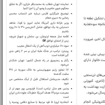
نماینده تهران خطاب به محمدباقر خرازی: اگر به شلاق
محکوم شوی حاضرم با وضو آن را اجرا کنم!
توضیح خبرگزاری فارس درباره خبر انتصاب محسن
ن تشکیل نطفه تا
رضایی به دبیری شعام
وزیر خزانه داری آمریکا: شاید امروز یا فردا، شاهد
ت. چنانچه سوء‌تغذیه
دستیابی به یک توافق، شامل آتش‌بس ۳۰ تا ۶۰ روزه
باشیم
اقامه نماز جمعه اردوغان، بن ‌سلمان و شهباز شریف
ال اخیر، ضرورت
پس از امضای توافق
سود ۷۰ میلیاردی ذوب‌آهن از یک انتقال عجیب
رویترز: ترامپ در جنگ علیه ایران بر سر ۲ راهی بدی
ان برنامه و بودجه کشور پیش بینی شده
گیر افتاده است
ت خانوار دارای
رگبار و رعدوبرق در راه شمال کشور؛ تهران خنک‌تر
می‌شود
۱۷ تجاوز رژیم صهیونیستی به خاک سوریه در ۴۸
ساعت گذشته
خص‌های تن‌سنجی
تکلیف مدیرعامل استقلال قبل از لیگ مشخص می
لاغری، کم‌وزنی
شود
زارت بهداشت به
ونس هم مثل ترامپ است/ فردوسی پور مهم تر از
ارسال می‌شود.
معیشت مردم؟!/ هدف آمریکا خطرناک جلوه دادن ایران
است
ترونیکی انجام
اتحادیه اروپا ۵ فرد مرتبط با صنایع دفاعی روسیه را