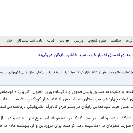
ی‌ها
سلامت
علم و فناوری
ورزشی
حوادث
کتاب
یادداشت بینندگان
بازار
معاون رفاه و امور اقتصادی وزارت تعاون، کار و رفاه اجتماعی اعلام کرد: یش از ۱۸۸ هزار کودک مبتلا به سوءتغذیه از ابتدای سال جاری
ت: با عنایت به دستور رئیس‌جمهور و تأکیدات وزیر تعاون، کار و رفاه اجتماعی م
در کشور و در راستای تحقق بخشی از وعده‌های دولت چهاردهم
، اعتبار خرید سبدغذایی رایگان در بستر طرح کالابرگ الکترونیکی دریافت می‌کنند.
‎وی افزود: در سال ۱۴۰۲ هفت مرحله، در سال ۱۴۰۳ یازده مرحله و در سال ۱۴۰۴ دوازده مرحله این طرح 
ه به صورت همزمان به «مناسبت دهه کرامت، برای فروردین و اردیبهشت ماه» به