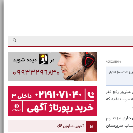
4050218044
 (فروردین و اردیبهشت‌ماه) اعتبار
بنی‌بر رفع فقر
، سرپرستان خانوار بیش از ۱۸۸ هزار کودک زیر ۵ سال مبتلا به سوء تغذیه که
اجراء شده و در سال جاری نیز تداوم
 حساب سرپرستان
آخرین عناوین