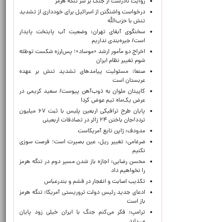
روایت نادرست از جنگ بر سَر تنگه هرمز
درخواست واشنگتن از اسرائیل برای خودداری از تشدید
تنش با حزب‌الله
سخنگوی آبفای تهران: وضعیت آب پایتخت پایدار
است/ جیره‌بندی نداریم
اخراج دو مأمور ارشد «موساد»؛ پس‌لرزه شکست توطئه
شوم تغییر نظام ایران
صنعا: مسئولیت پیامدهای تشدید تنش بر عهده
عربستان است
کاپیتان ملوان به ذوب‌آهن پیوست/ سعید کریمی در
عرض یک‌ماه تیم عوض کرد!
پایان طرح ترافیکی اربعین پلیس با ثبت ۶۷ میلیون
تردد/جان باختن ۲۴ زائر در تصادفات اربعینی
مدودف: ژاپن تابع آمریکاست
ضرغامی: تغییر ریل، عین بصیرت است؛ فرصت سوزی
نکنیم
محسن رضایی: اجازه باز شدن مسیر دوم در تنگه هرمز
را نخواهیم داد
تکذیب اصابت و انفجار در قشم و بندرعباس
ادعای جدید رئیس دولت تروریستی آمریکا: تنگه هرمز
باز است
ترامپ: فکر می‌کنم جنگ با ایران خیلی زود پایان
می‌یابد