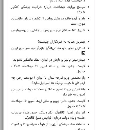
درخواست کرده، نیاز داریم
موضع وزارت بهداشت درباره ظرفیت پزشکی کنکور
۱۴۰۵
باد و گردوخاک در بخش‌هایی از کشور/ دریای مازندران
مواج است
شروع تلخ مدافع تیم ملی پس از جدایی از پرسپولیس
بهترین هدیه به خبرنگاران چیست؟
استایل عجیب و بحث‌برانگیز بازیگر مرد سینمای ایران
پیش‌بینی پاییز پر بارش در ایران؛ لطفا غافلگیر نشوید
قیمت جدید طلا و سکه امروز ۱۶ مردادماه ۱۴۰۵/
جدول
راز دشمنی وزیرخارجه لبنان با ایران / یوسف رجی چه
ارتباطی با حزب نزدیک به اسرائیل دارد؟
بلاتکلیفی پرونده‌های مشاغل سخت/ دولت از بررسی
آیین‌نامه خبر داد
قیمت جدید دلار، یورو و سایر ارزها امروز ۱۶ مردادماه
۱۴۰۵/ جدول
افزایش اعتبار کالابرگ الکترونیکی جدی شد/ جزییات
جلسه ویژه دولت درباره افزایش مبلغ کالابرگ
سامانه ضد موشکی لیزری؛ از بلوف سیاسی تا واقعیت
میدانی