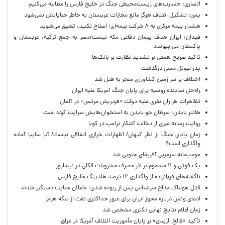
انصاری: خسارت‌های زیست‌محیطی جنگ در خلیج فارس را مطالبه‌ می‌کنیم
یمن: تشکیل ائتلاف هرگز مانع مجازات عربستان به خاطر جنایاتش نمی‌شود
هشدار بیمه مرکزی به ۸ شرکت بیمه‌ای؛ اصلاح نکنید، تعلیق می‌شوید
فیدان: ایران هدف پیمان دفاعی مکه نیست/مصر به جمع ترکیه، عربستان و
پاکستان می پیوندد
تاکید صریح همتی بر تشدید نظارت بر بانک‌ها
پدر لیونل مسی درگذشت
اختلاف بر سر زمین کشاورزی منجر به قتل شد
راه‌حل نماینده روسیه برای پایان جنگ آمریکا علیه ایران
تظاهرات هزاران نفری علیه دولت «فردریش مرتس» در آلمان
هانتر بایدن: سرطان جو بایدن به استخوان‌هایش سرایت کرده است
روایت رسانه عبری از دخالت آشکار ترامپ در کوبا
زمان پایان جنگ از نظر کیهان/ اظهارات خرازی اتفاقی نیست/ آیا سایپا آماده
واگذاری است؟
موسیمانه سرمربی آفریقای جنوبی شد
یک فوتی و ۱۱ مسموم بر اثر مصرف مشروبات الکلی در نیشابور
ناگفته‌های قربانزاده از واگذاری ۱۲ درصد هلدینگ خلیج فارس
قتل هولناک مداح سرشناس پس از ربوده شدن؛ عاملان جنایت دستگیر شدند
ادعای ونس درباره مجوز ایران برای عبور حداکثری نفت از تنگه هرمز
زمان اعلام نتایج نهایی دکتری مشخص شد
تأکید «فالح الزیدی» بر پایان مأموریت ائتلاف آمریکا در عراق