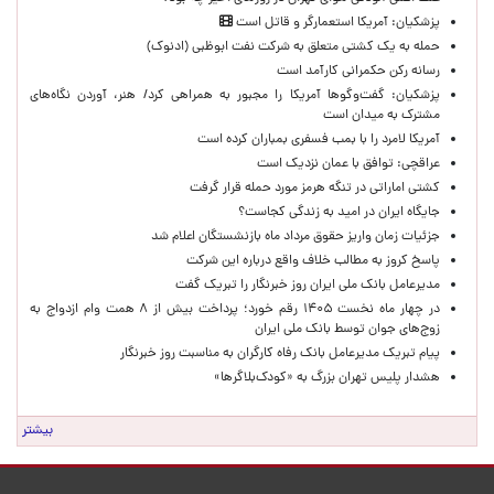
پزشکیان: آمریکا استعمارگر و قاتل است
حمله به یک کشتی متعلق به شرکت نفت ابوظبی (ادنوک)
رسانه رکن حکمرانی کارآمد است
پزشکیان: گفت‌وگوها آمریکا را مجبور به همراهی کرد/ هنر، آوردن نگاه‌های
مشترک به میدان است
آمریکا لامرد را با بمب فسفری بمباران کرده است
عراقچی: توافق با عمان نزدیک است
کشتی اماراتی در تنگه هرمز مورد حمله قرار گرفت
جایگاه ایران در امید به زندگی کجاست؟
جزئیات زمان واریز حقوق مرداد ماه بازنشستگان اعلام شد
پاسخ کروز به مطالب خلاف واقع درباره این شرکت
مدیرعامل بانک ملی ایران روز خبرنگار را تبریک گفت
در چهار ماه نخست ۱۴۰۵ رقم خورد؛ پرداخت بیش از ۸ همت وام ازدواج به
زوج‌های جوان توسط بانک ملی ایران
پیام تبریک مدیرعامل بانک رفاه کارگران به مناسبت روز خبرنگار
هشدار پلیس تهران بزرگ به «کودک‌بلاگرها»
بیشتر