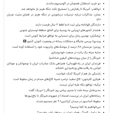
دو خرید استقلال همچنان در آلومینیوم ماندند
ذوالقدر: آمریکا تا رفتارش را تصحیح نکند تنگه هرمز باز نخواهد شد
عمان: مذاکرات درباره ترتیبات دریانوردی در تنگه هرمز در فضای مثبت جریان
دارد
دارندگان قولنامه برای ثبت ادعا فقط ۲ سال فرصت دارند
هشدار کشورهای اروپایی به روسیه برای الحاق منطقه اوستیای جنوبی
پزشکیان‌: بهترین زمان برای دستیابی به توافق شرایط کنونی است
ویدیو/ بررسی جایگاه و مشکلات رسانه در وضعیت کنونی کشور
رویترز: عربستان ۸۶ درصد از موشک‌های پاتریوت خود را استفاده کرده است
سایه سیاه یک رانت در صنعت خودروسازی
خبرنگار را از میان پرونده‌های کیفری شناختم!
​فرزندان ایران در راه قهرمانی/ همراهی بانک صادرات ایران با نوجوانان و جوانان
اعزامی به رقابت‌های وزنه‌برداری تاشکند
زلنسکی باز هم از آمریکا کمک خواست
هیلاری کلینتون: کاخ سفید ترامپ شبیه کاخ‌های صدام در زمان سقوط است
ترکیه: توافق مکه علیه ایران نیست
مدیرعامل بیمه ملت با صدور پیامی روز خبرنگار را تبریک گفت
رسانه‌های ایران در بن‌بست اعتماد/ از شهروندخبرنگار تا باج‌نیوزها
سقوط آسانسور در میدان آرژانتین/ ۹ نفر مصدوم شدند
می‌خواهیم به کجا برسیم؟
علت اصلی آلودگی هوای تهران در روزهای اخیر چه بود؟