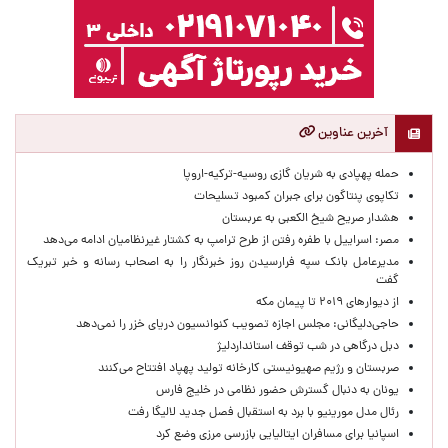
آخرین عناوین
حمله پهپادی به شریان گازی روسیه-ترکیه-اروپا
تکاپوی پنتاگون برای جبران کمبود تسلیحات
هشدار صریح شیخ الکعبی به عربستان
مصر: اسراییل با طفره رفتن از طرح ترامپ به کشتار غیرنظامیان ادامه می‌دهد
مدیرعامل بانک سپه فرارسیدن روز خبرنگار را به اصحاب رسانه و خبر تبریک
گفت
از دیوارهای ۲۰۱۹ تا پیمان مکه
حاجی‌دلیگانی: مجلس اجازه تصویب کنوانسیون دریای خزر را نمی‌دهد
دبل درگاهی در شب توقف استانداردلیژ
صربستان و رژیم صهیونیستی کارخانه تولید پهپاد افتتاح می‌کنند
یونان به دنبال گسترش حضور نظامی در خلیج فارس
رئال مدل مورینیو با برد به استقبال فصل جدید لالیگا رفت
اسپانیا برای مسافران ایتالیایی بازرسی مرزی وضع کرد