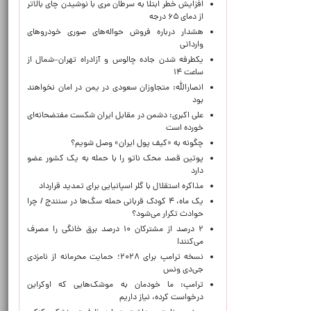
افزایش خطر ابتلا به سرطان مری با نوشیدن چای بالاتر
از دمای ۶۵ درجه
هشدار درباره فروش حواله‌های صوری خودروهای
وارداتی
یکطرفه شدن جاده چالوس و آزادراه تهران–شمال از
ساعت ۱۴
انصارالله: متجاوزان سعودی در یمن در امان نخواهند
بود
علی اکبری: دشمن در مقابل ایران شکست مفتضحانه‌ای
خورده است
چگونه به «کیف پول ایران» وصل شویم؟
پوتین قصد محک ناتو را با حمله به یک کشور عضو
دارد
مذاکره استقلال با گلر اسپانیایی برای تمدید قرارداد
یک ماه، ۴ کودک قربانی حمله سگ‌ها در سنندج / چرا
حوادث تکرار می‌شود؟
۲ درصد از مشترکان ۱۰ درصد برق خانگی را مصرف
می‌کنند!
نسخه ترامپ برای ۲۰۲۸؛ حمایت محرمانه از نامزدی
جی‌دی ونس
ترامپ: ما خودمان به موشک‌هایی که اوکراین
درخواست کرده، نیاز داریم