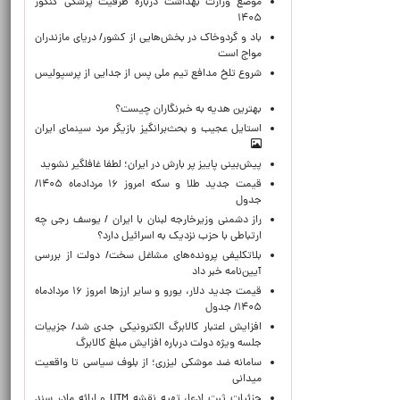
موضع وزارت بهداشت درباره ظرفیت پزشکی کنکور
۱۴۰۵
باد و گردوخاک در بخش‌هایی از کشور/ دریای مازندران
مواج است
شروع تلخ مدافع تیم ملی پس از جدایی از پرسپولیس
بهترین هدیه به خبرنگاران چیست؟
استایل عجیب و بحث‌برانگیز بازیگر مرد سینمای ایران
پیش‌بینی پاییز پر بارش در ایران؛ لطفا غافلگیر نشوید
قیمت جدید طلا و سکه امروز ۱۶ مردادماه ۱۴۰۵/
جدول
راز دشمنی وزیرخارجه لبنان با ایران / یوسف رجی چه
ارتباطی با حزب نزدیک به اسرائیل دارد؟
بلاتکلیفی پرونده‌های مشاغل سخت/ دولت از بررسی
آیین‌نامه خبر داد
قیمت جدید دلار، یورو و سایر ارزها امروز ۱۶ مردادماه
۱۴۰۵/ جدول
افزایش اعتبار کالابرگ الکترونیکی جدی شد/ جزییات
جلسه ویژه دولت درباره افزایش مبلغ کالابرگ
سامانه ضد موشکی لیزری؛ از بلوف سیاسی تا واقعیت
میدانی
جزئیات ثبت ادعا، تهیه نقشه UTM و ارائه مادر سند