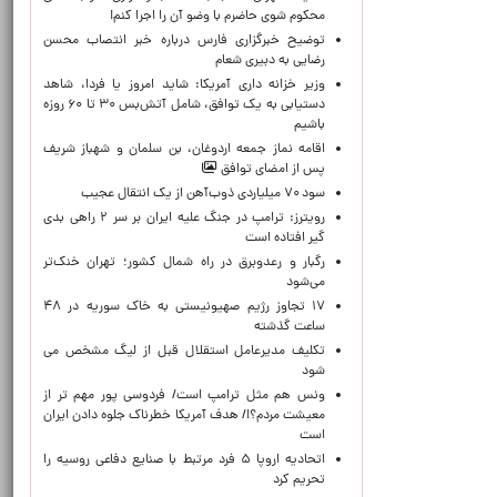
محکوم شوی حاضرم با وضو آن را اجرا کنم!
توضیح خبرگزاری فارس درباره خبر انتصاب محسن
رضایی به دبیری شعام
وزیر خزانه داری آمریکا: شاید امروز یا فردا، شاهد
دستیابی به یک توافق، شامل آتش‌بس ۳۰ تا ۶۰ روزه
باشیم
اقامه نماز جمعه اردوغان، بن ‌سلمان و شهباز شریف
پس از امضای توافق
سود ۷۰ میلیاردی ذوب‌آهن از یک انتقال عجیب
رویترز: ترامپ در جنگ علیه ایران بر سر ۲ راهی بدی
گیر افتاده است
رگبار و رعدوبرق در راه شمال کشور؛ تهران خنک‌تر
می‌شود
۱۷ تجاوز رژیم صهیونیستی به خاک سوریه در ۴۸
ساعت گذشته
تکلیف مدیرعامل استقلال قبل از لیگ مشخص می
شود
ونس هم مثل ترامپ است/ فردوسی پور مهم تر از
معیشت مردم؟!/ هدف آمریکا خطرناک جلوه دادن ایران
است
اتحادیه اروپا ۵ فرد مرتبط با صنایع دفاعی روسیه را
تحریم کرد