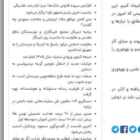
یجاد کنیم. این
افزایش سپرده قانونی بانک‌ها؛ ترمز تازه رشد نقدینگی
نشست خبری رئیس‌جمهور فردا برگزار می‌شود
ی که امروز در
متن کامل توافق مکه؛ اردوغان و مقامات سعودی چه
بق با نیازها و
گفتند؟
بیانیه دبیرکل مجمع خبرنگاران و نویسندگان دفاع
مقدس و مقاومت به مناسبت روز خبرنگار
ند و مبنای کار
مقاومت اسلامی عراق: پاسخ به آمریکا و عربستان را به
 و بهره‌وری را
تعویق انداختیم
نتیجه آزمون ورودی سمپاد سال ۱۴۰۵ اعلام شد
جزئیات جدید از انتقال نجومی گزینه پرسپولیس به
علمی و بهره‌وری
نساجی
صنعاء: نبرد ما علیه طرح سلطه‌جویی عربستان است، نه
مردم جنوب یمن
فته و آنان در
باید از ظرفیت رسانه مسئولانه و هوشمندانه بهره
گرفت
ی، باید بر دوش
دستگیری ۱۰۴ مظنون طی عملیات‌هایی علیه داعش در
ترکیه
صدور بیش از ۹۰ درصد هدایت تحصیلی نهمی ها/
پیش ثبت نام ۷۰ درصد دانش اموزان متوسطه اول
آخرین قسمت از گفت‌وگوی مسعود پزشکیان امشب
پخش می‌شود
نماینده تهران خطاب به محمدباقر خرازی: اگر به شلاق