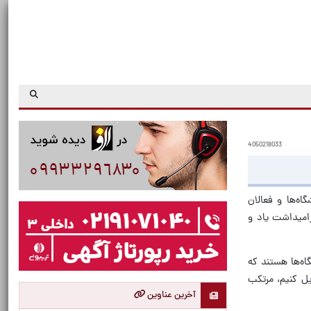
4050218033
ه‌ها و فعالان
امیداشت یاد و
اه‌ها هستند که
یل کنیم، مرتکب
آخرین عناوین