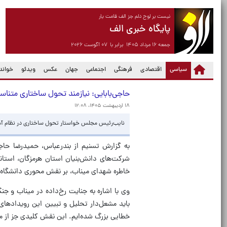
نیست بر لوح دلم جز الف قامت یار
پایگاه خبری الف
جمعه ۱۶ مرداد ۱۴۰۵ برابر با ۰۷ آگوست ۲۰۲۶
(current)
سیاسی
اقتصادی
فرهنگی
اجتماعی
جهان
عکس
ویدئو
خواندن
حاجی‌بابایی: نیازمند تحول ساختاری متنا
۱۸ اردیبهشت ۱۴۰۵، ۱۲:۰۸
نایب‌رئیس مجلس خواستار تحول ساختاری در نظام آمو
به گزارش تسنیم از بندرعباس، حمیدرضا حاجی
شرکت‌های دانش‌بنیان استان هرمزگان، استا
خاطره شهدای میناب، بر نقش محوری دانشگاه‌
وی با اشاره به جنایت رخ‌داده در میناب و ج
باید مشعل‌دار تحلیل و تبیین این رویدادهای 
خطایی بزرگ شده‌ایم. این نقش کلیدی جز از 