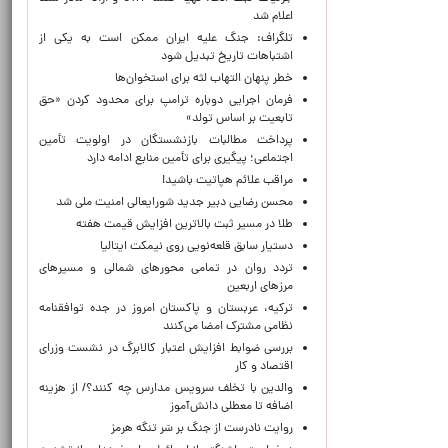
اعلام شد
تلگراف: جنگ علیه ایران ممکن است به یکی از
اشتباهات تاریخ تبدیل شود
خطر پنهان التهاب لثه برای استخوان‌ها
فرمان اجرایی دوباره ترامپ برای محدود کردن «حق
تابعیت بر اساس تولد»
پرداخت مطالبات بازنشستگان در اولویت تأمین
اجتماعی؛ پیگیری برای تأمین منابع ادامه دارد
مراقب علائم هپاتیت باشید!
محسن رضایی دبیر جدید شورایعالی امنیت ملی شد
طلا در مسیر ثبت بالاترین افزایش قیمت هفته
دستیار سابق قلعه‌نویی روی نیمکت ایتالیا
تردد روان در تمامی محورهای شمالی و مسیرهای
مرزهای اربعین
ترکیه، عربستان و پاکستان امروز در جده توافقنامه
نظامی مشترک امضا می‌کنند
بررسی ضوابط افزایش اعتبار کالابرگ در نشست وزرای
اقتصاد و کار
والدین با تخلف سرویس مدارس چه کنند؟/ از هزینه
اضافه تا معطلی دانش‌آموز
روایت نادرست از جنگ بر سَر تنگه هرمز