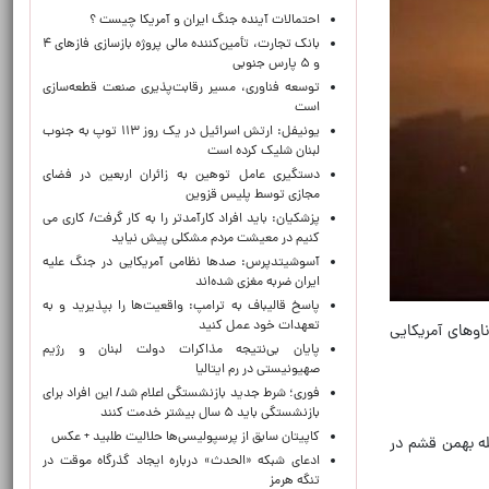
احتمالات آینده جنگ ایران و آمریکا چیست ؟
بانک تجارت، تأمین‌کننده مالی پروژه بازسازی فازهای ۴
و ۵ پارس جنوبی
توسعه فناوری، مسیر رقابت‌پذیری صنعت قطعه‌سازی
است
یونیفل: ارتش اسرائیل در یک روز ۱۱۳ توپ به جنوب
لبنان شلیک کرده است
دستگیری عامل توهین به زائران اربعین در فضای
مجازی توسط پلیس قزوین
پزشکیان: باید افراد کارآمدتر را به کار گرفت/ کاری می
کنیم در معیشت مردم مشکلی پیش نیاید
آسوشیتدپرس: صدها نظامی آمریکایی در جنگ علیه
ایران ضربه مغزی شده‌اند
پاسخ قالیباف به ترامپ: واقعیت‌ها را بپذیرید و به
تعهدات خود عمل کنید
اوهای آمریکایی
پایان بی‌نتیجه مذاکرات دولت لبنان و رژیم
صهیونیستی در رم ایتالیا
فوری؛ شرط جدید بازنشستگی اعلام شد/ این افراد برای
بازنشستگی باید ۵ سال بیشتر خدمت کنند
کاپیتان سابق از پرسپولیسی‌ها حلالیت طلبید + عکس
له بهمن قشم در
ادعای شبکه «الحدث» درباره ایجاد گذرگاه موقت در
تنگه هرمز