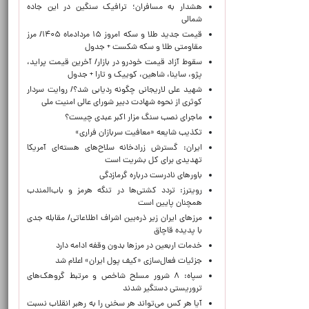
هشدار به مسافران؛ ترافیک سنگین در این جاده
شمالی
قیمت جدید طلا و سکه امروز ۱۵ مردادماه ۱۴۰۵/ مرز
مقاومتی طلا و سکه شکست + جدول
سقوط آزاد قیمت خودرو در بازار/ آخرین قیمت پراید،
پژو، ساینا، شاهین، کوییک و تارا + جدول
شهید علی لاریجانی چگونه ردیابی شد؟/ روایت سردار
کوثری از نحوه شهادت دبیر شورای عالی امنیت ملی
ماجرای نصب سنگ مزار اکبر عبدی چیست؟
تکذیب شایعه «معافیت سربازان فراری»
ایران: گسترش زرادخانه سلاح‌های هسته‌ای آمریکا
تهدیدی برای کل بشریت است
باورهای نادرست درباره گرمازدگی
رویترز: تردد کشتی‌ها در تنگه هرمز و باب‌المندب
همچنان پایین است
مرزهای ایران زیر ذره‌بین اشراف اطلاعاتی/ مقابله جدی
با پدیده قاچاق
خدمات اربعین در مرزها بدون وقفه ادامه دارد
جزئیات فعال‌سازی «کیف پول ایران» اعلام شد
سپاه: ۸ شرور مسلح شاخص و مرتبط گروهک‌های
تروریستی دستگیر شدند
آیا هر کس می‌تواند هر سخنی را به رهبر انقلاب نسبت