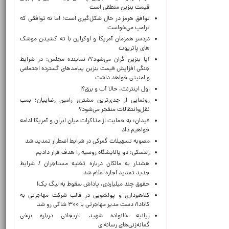
قیمت بنزین منطقی است
توافق هرمز در حال شکل‌گیری است؛ اما نه توافقی که
ترامپ می‌خواست
دردسر همزمان آمریکا و اوکراین با ته کشیدن موشک
های پاتریوت
آیا بنزین گران می‌شود؟/ نماینده مجلس: در شرایط
جنگی افزایش قیمت بنزین پیامدهای گسترده اجتماعی
و امنیتی خواهد داشت
اول اینترنت، حالا آب و برق؟!
رونمایی از جدی‌ترین مشتری رامین رضاییان؛ بمب
نقل‌وانتقالات منفجر می‌شود؟
فیدان: به حمایت از مذاکرات میان ایران و آمریکا ادامه
خواهیم داد
مصوبه تسهیلات گمرکی در شرایط اضطرار تمدید شد
زلنسکی: دو پالایشگاه روسیه را هدف قرار دادیم
هشدار به مالکان درباره تخلیه مستاجران / شرایط
جدید تمدید اجاره اعلام شد
حقوق چند میلیاردی، پاداش سقوط به لیگ یک!
کلاهبرداری و پولشویی در قالب شرکت مهاجرتی به
کانادا/ دست مدیر مهاجرتی با ۳۰۰ شاکی رو شد
بیانیه خانواده شهید لاریجانی درباره برخی
گمانه‌زنی‌های رسانه‌ای