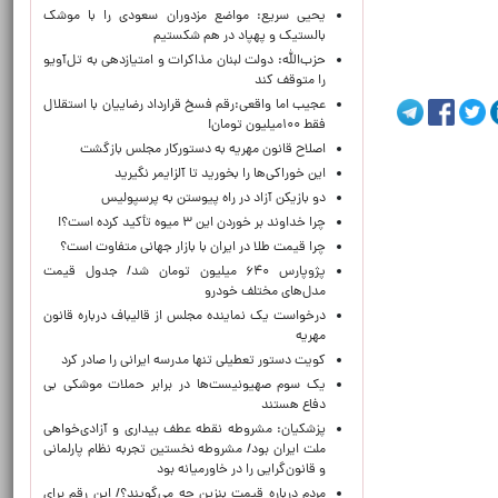
یحیی سریع: مواضع مزدوران سعودی را با موشک
بالستیک و پهپاد در هم شکستیم
حزب‌الله: دولت لبنان مذاکرات و امتیازدهی به تل‌آویو
را متوقف کند
عجیب اما واقعی:رقم فسخ قرارداد رضاییان با استقلال
فقط ۱۰۰میلیون تومان!
اصلاح قانون مهریه به دستورکار مجلس بازگشت
این خوراکی‌ها را بخورید تا آلزایمر نگیرید
دو بازیکن آزاد در راه پیوستن به پرسپولیس
چرا خداوند بر خوردن این ۳ میوه تأکید کرده است؟!
چرا قیمت طلا در ایران با بازار جهانی متفاوت است؟
پژوپارس ۶۴۰ میلیون تومان شد/ جدول قیمت
مدل‌های مختلف خودرو
درخواست یک نماینده مجلس از قالیباف درباره قانون
مهریه
کویت دستور تعطیلی تنها مدرسه ایرانی را صادر کرد
یک‌ سوم صهیونیست‌ها در برابر حملات موشکی بی
دفاع هستند
پزشکیان: مشروطه نقطه عطف بیداری و آزادی‌خواهی
ملت ایران بود/ مشروطه نخستین تجربه نظام پارلمانی
و قانون‌گرایی را در خاورمیانه بود
مردم درباره قیمت بنزین چه می‌گویند؟/ این رقم برای