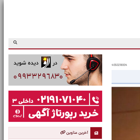
4050218004
آخرین عناوین