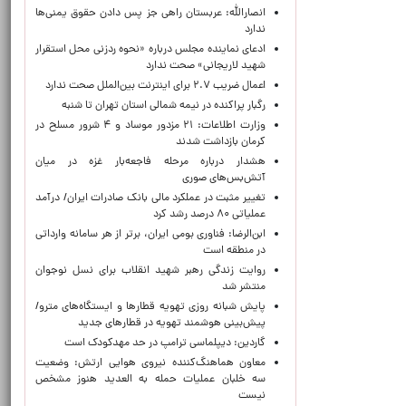
انصارالله: عربستان راهی جز پس دادن حقوق یمنی‌ها
ندارد
ادعای نماینده مجلس درباره «نحوه ردزنی محل استقرار
شهید لاریجانی» صحت ندارد
اعمال ضریب ۲.۷ برای اینترنت بین‌الملل صحت ندارد
رگبار پراکنده در نیمه شمالی استان تهران تا شنبه
وزارت اطلاعات: ۲۱ مزدور موساد و ۴ شرور مسلح در
کرمان بازداشت شدند
هشدار درباره مرحله فاجعه‌بار غزه در میان
آتش‌بس‌های صوری
تغییر مثبت در عملکرد مالی بانک صادرات ایران/ درآمد
عملیاتی ۸۰ درصد رشد کرد
ابن‌الرضا: فناوری بومی ایران، برتر از هر سامانه وارداتی
در منطقه است
روایت زندگی رهبر شهید انقلاب برای نسل نوجوان
منتشر شد
پایش شبانه روزی تهویه قطارها و ایستگاه‌های مترو/
پیش‌بینی هوشمند تهویه در قطارهای جدید
گاردین: دیپلماسی ترامپ در حد مهدکودک است
معاون هماهنگ‌کننده نیروی هوایی ارتش: وضعیت
سه خلبان عملیات حمله به العدید هنوز مشخص
نیست