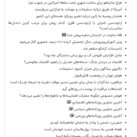
طرح نتانیاهو برای ساخت شهری تحت سلطه اسرائیل در جنوب غزه
آمریکا از طریق ترکیه تسلیحات و مهمات به اوکراین می‌فرستد
هشدار روسیه به ژاپن درباره تغییر رویکرد هسته‌ای این کشور
ارتودنسی نامرئی یا ارتودنسی فلزی؛ کدام روش برای مرتب کردن دندان‌ها
مناسب‌تر است؟
قله دماوند در تابستان سفیدپوش شد!
وزیر آموزش‌وپرورش: سال تحصیلی آینده ۱۰۰ درصد حضوری آغاز می‌شود
تاسیسات آرامکو منفجر شد
عامل افزایش قبوض آب و برق برخی مشترکان چه بود؟
اقتصاد در میدان جنگ؛ نسخه‌های تعدیل یا راهبرد اقتصاد مقاومتی؟
تکاپوی پنتاگون برای جبران کمبود تسلیحات
هوای تهران در وضعیت قابل‌قبول
عراقچی: مذاکرات با عمان برای تعیین مسیر موقت تقریبا به نتیجه نزدیک است
اشتباهات مراقبت از پوست در روزهای گرم
هوش مصنوعی چگونه عملیات فضاپیماها و ماهواره‌ها را تغییر می‌دهد؟
آخرین عناوین روزنامه‌های اقتصادی
آخرین عناوین روزنامه‌های سیاسی
آخرین عناوین روزنامه‌های ورزشی
حضرتی: دشمن را وادار به امضای تفاهم‌نامه کردیم
طعنه همتی به بسنت؛ پول‌هایمان دست خودمان است
حمله پهپادی به شریان گازی روسیه-ترکیه-اروپا