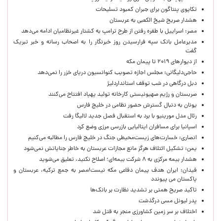
تکاپوی پنتاگون برای جبران کمبود تسلیحات
هشدار صریح شیخ الکعبی به عربستان
مصر: اسراییل با طفره رفتن از طرح ترامپ به کشتار غیرنظامیان ادامه می‌دهد
مدیرعامل بانک سپه فرارسیدن روز خبرنگار را به اصحاب رسانه و خبر تبریک
گفت
از دیوارهای ۲۰۱۹ تا پیمان مکه
حاجی‌دلیگانی: مجلس اجازه تصویب کنوانسیون دریای خزر را نمی‌دهد
دبل درگاهی در شب توقف استانداردلیژ
صربستان و رژیم صهیونیستی کارخانه تولید پهپاد افتتاح می‌کنند
یونان به دنبال گسترش حضور نظامی در خلیج فارس
رئال مدل مورینیو با برد به استقبال فصل جدید لالیگا رفت
اسپانیا برای مسافران ایتالیایی بازرسی مرزی وضع کرد
انصاری: خسارت‌های زیست‌محیطی جنگ در خلیج فارس را مطالبه‌ می‌کنیم
یمن: تشکیل ائتلاف هرگز مانع مجازات عربستان به خاطر جنایاتش نمی‌شود
هشدار بیمه مرکزی به ۸ شرکت بیمه‌ای؛ اصلاح نکنید، تعلیق می‌شوید
فیدان: ایران هدف پیمان دفاعی مکه نیست/مصر به جمع ترکیه، عربستان و
پاکستان می پیوندد
تاکید صریح همتی بر تشدید نظارت بر بانک‌ها
پدر لیونل مسی درگذشت
اختلاف بر سر زمین کشاورزی منجر به قتل شد