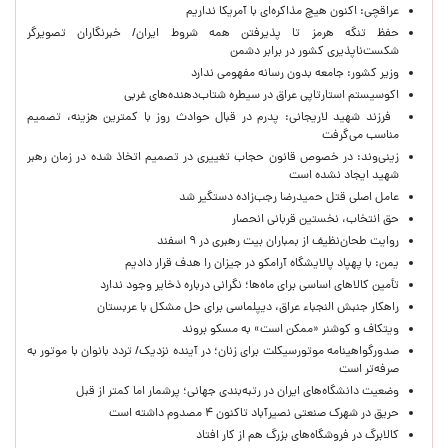
عراقچی: اکنون هیچ مذاکره‌ای با آمریکا نداریم
حفظ تنگه هرمز تا پذیرفتن همه شروط ایران/ خبرنگاران تصویرگر
شکست‌ناپذیری کشور در برابر دشمن
وزیر کشور: جامعه بدون رسانه مفهومی ندارد
اکوسیستم استارتاپی عراق در سیطره شتاب‌دهنده‌‌های غربی
فرزند شهید لاریجانی: پدرم در قبال حوادث روز با کمترین هزینه، تصمیم
مناسب می‌گرفت
زینی‌وند: در خصوص قانون حجاب تغییری در تصمیم اتخاذ شده در زمان رهبر
شهید ایجاد نشده است
عامل اصلی قتل حمیدرضا رجب‌زاده دستگیر شد
حق انتخاب، نخستین قربانی انحصار
روایت طحان‌نظیف از بمباران بیت رهبری در ۹ اسفند
یمن: با پهپاد پالایشگاه آرامکو در جیزان را هدف قرار دادیم
تأمین کالاهای اساسی برای ماه‌ها؛ نگرانی درباره ذخایر وجود ندارد
راهکار جنبش النجباء عراق، دیپلماسی برای حل مشکل با عربستان
ویتکاف و کوشنر «ممکن است» به مسکو بروند
صدورگواهینامه موتورسیکلت برای زنان؛ در آینده نزدیک/ تردد بانوان با موتور به‌
صرفه‌تر است
وضعیت دانشگاه‌های ایران در رتبه‌بندی جهانی؛ پرشمار اما کمتر از قبل
حریق در شهرک صنعتی نصیرآباد تاکنون ۴ مصدوم داشته است
کالابرگ در فروشگاه‌های بزرگ هم از کار افتاد