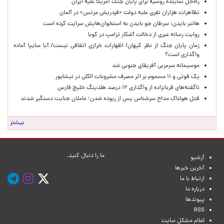
راه‌حل نماینده روسیه برای پایان جنگ آمریکا علیه ایران
تظاهرات هزاران نفری علیه دولت «فردریش مرتس» در آلمان
هانتر بایدن: سرطان جو بایدن به استخوان‌هایش سرایت کرده است
روایت رسانه عبری از دخالت آشکار ترامپ در کوبا
زمان پایان جنگ از نظر کیهان/ اظهارات خرازی اتفاقی نیست/ آیا سایپا آماده
واگذاری است؟
موسیمانه سرمربی آفریقای جنوبی شد
یک فوتی و ۱۱ مسموم بر اثر مصرف مشروبات الکلی در نیشابور
ناگفته‌های قربانزاده از واگذاری ۱۲ درصد هلدینگ خلیج فارس
قتل هولناک مداح سرشناس پس از ربوده شدن؛ عاملان جنایت دستگیر شدند
بیشتر
ما را دنبال کنید.
آرشیو
آخرین خبرها
ارتباط با ما
درباره ما
پیوندها
RSS
اعلام مشکل سایت