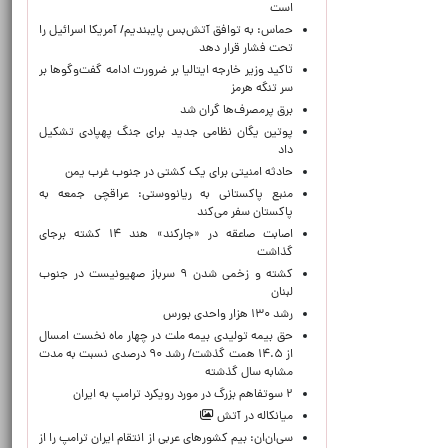
است
حماس: به توافق آتش‌بس پایبندیم/ آمریکا اسرائیل را
تحت فشار قرار دهد
تاکید وزیر خارجه ایتالیا بر ضرورت ادامه گفت‌وگوها بر
سر تنگه هرمز
برق پرمصرف‌ها گران شد
پوتین یگان نظامی جدید برای جنگ پهپادی تشکیل
داد
حادثه امنیتی برای یک کشتی در جنوب غرب یمن
منبع پاکستانی به ریانووستی: عراقچی جمعه به
پاکستان سفر می‌کند
اصابت صاعقه در «جارکند» هند ۱۴ کشته برجای
گذاشت
کشته و زخمی شدن ۹ سرباز صهیونیست در جنوب
لبنان
رشد ۱۳۰ هزار واحدی بورس
حق بیمه تولیدی بیمه ملت در چهار ماه نخست امسال
از ۱۴.۵ همت گذشت/ رشد ۹۰ درصدی نسبت به مدت
مشابه سال گذشته
۲ سوتفاهم بزرگ در مورد رویکرد ترامپ به ایران
میانکاله در آتش
سی‌ان‌ان: بیم کشورهای عربی از انتقام ایران ترامپ را از