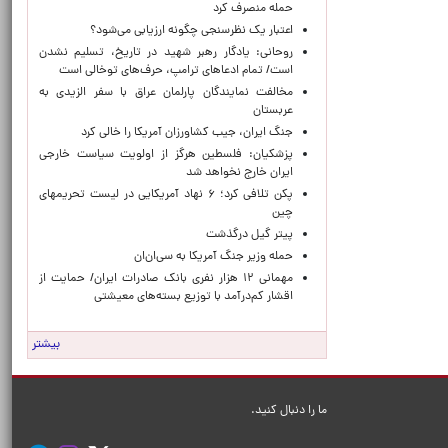
حمله منصرف کرد
اعتبار یک نظرسنجی چگونه ارزیابی می‌شود؟
روحانی: یادگار رهبر شهید در تاریخ، تسلیم نشدن
است/ تمام ادعاهای ترامپ، حرف‌های توخالی است
مخالفت نمایندگان پارلمان عراق با سفر الزیدی به
عربستان
جنگ ایران، جیب کشاورزان آمریکا را خالی کرد
پزشکیان: فلسطین هرگز از اولویت سیاست خارجی
ایران خارج نخواهد شد
پکن تلافی کرد؛ ۶ نهاد آمریکایی در لیست تحریمهای
چین
پیتر گیل درگذشت
حمله وزیر جنگ آمریکا به سی‌ان‌ان
مهمانی ۱۲ هزار نفری بانک صادرات ایران/ حمایت از
اقشار کم‌درآمد با توزیع بسته‌های معیشتی
بیشتر
ما را دنبال کنید.