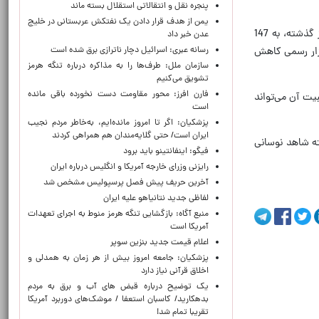
پنجره‌ نقل و انتقالاتی استقلال بسته ماند
یمن از هدف قرار دادن یک نفتکش عربستانی در خلیج
بر اساس داده‌های رسمی منتشر شده از سوی مرکز مبادله ارز و طلای ایران، نرخ حواله دلار آمریکا امروز با عبور از محدوده روز گذشته، به 147
عدن خبر داد
رسانه عبری: اسرائیل دچار ناترازی برق شده است
بازار رسمی کاهش
سازمان ملل: طرف‌ها را به مذاکره درباره تنگه هرمز
تشویق می‌کنیم
فارن افرز: محور مقاومت دست نخورده باقی مانده
ت‌گذاری شد؛ سطحی که تثبیت آن می‌تواند
است
پزشکیان: اگر تا امروز مانده‌ایم، به‌خاطر مردم نجیب
ایران است/ حتی گلایه‌مندان هم همراهی کردند
ازار طی روزهای گذشته شاهد نوسانی
فیگو: اینفانتینو باید برود
رایزنی وزرای خارجه آمریکا و انگلیس درباره ایران
آخرین حریف پیش فصل پرسپولیس مشخص شد
لفاظی جدید نتانیاهو علیه ایران
منبع آگاه: بازگشایی تنگه هرمز منوط به اجرای تعهدات
آمریکا است
اعلام قیمت جدید بنزین سوپر
پزشکیان: جامعه امروز بیش از هر زمان به همدلی و
اخلاق قرآنی نیاز دارد
یک توضیح درباره قبض های آب و برق به مردم
بدهکارید/ کاسبان استعفا / موشک‌های دوربرد آمریکا
تقریبا تمام شد!