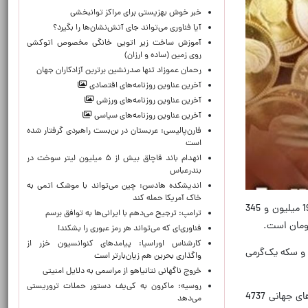
خبر خوش بهزیستی برای مراکز توانبخشی
آیا فناوری می‌تواند جای آتش‌نشان‌ها را بگیرد؟
آموزش ساخت زیر اتویی خانگی مخصوص اتوکشی
روی زمین (ساده و ارزان)
رحمان عموزاد تنها صدرنشین برترین آزادکاران جهان
آخرین عناوین روزنامه‌های اقتصادی
آخرین عناوین روزنامه‌های ورزشی
آخرین عناوین روزنامه‌های سیاسی
فارن‌پالیسی: عربستان در بن‌بست راهبردی گرفتار شده
است
انهدام باند قاچاق بیش از ۵ میلیون لیتر سوخت در
بندرعباس
اندیشکده هادسن: چین می‌تواند با موشک اتمی به
خاک آمریکا حمله کند
به گزارش خبرگزاری تسنیم، براساس نرخ‌های اعلامی در سایت اتحادیه طلا و جواهر، هم اکنون قیمت طلای 18عیار هر گرم 19 میلیون و 345
ترامپ: ترجیح می‌دهم با ایرانی‌‌ها به توافق برسم
فناوری‌ای که می‌تواند هر رمز عبوری را بشکند!
کارشناس اوراسیا: پیامدهای کنوانسیون خزر از
700 هزار تومان، ربع‌سکه بهار آزادی 53 میلیون و 500 هزار تومان، و سکه یک‌گرمی
واگذاری بحرین هم زیان‌بارتر است
خروج ناگهانی نتانیاهو از مراسمی به دلایل امنیتی
روسیه: ماکرون به کی‌یف دستور حملات تروریستی
هر مثقال طلا در بازار داخلی، 83 میلیون و 800 هزار تومان ارزش‌گذاری شده است؛ ضمن اینکه قیمت هر اونس طلا در بازارهای جهانی 4737
می‌دهد