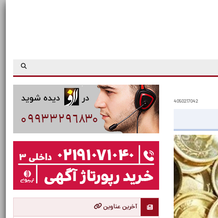
4050217042
آخرین عناوین