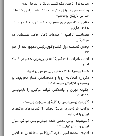
هدف قرار گرفتن یک کشتی دیگر در ساحل یمن
وینیسیوس در رئال مادرید ماندنی شد؛ پایان شایعات
جدایی بازیکن پرحاشیه
بقائی: برنامه‌ای برای سفر به پاکستان و قطر در پایان
هفته نداریم
عصبانیت ترامپ از پیروزی نامزد حامی فلسطین در
میشیگان
پخش قسمت اول گفت‌وگوی رئیس‌جمهور بعد از خبر
۲۲
افت صادرات نفت آمریکا به پایین‌ترین حجم در ۸ ماه
اخیر
حمله روسیه به ۳ کشتی باری در دریای سیاه
مکرون: اتحادیه اروپا و متحدانش فشار تحریم‌ها بر
روسیه را افزایش خواهند داد
چگونه تهران و واشنگتن قواعد درگیری را بازنویسی
کرده‌اند؟
کاپیتان پرسپولیس به گل‌گهر سیرجان پیوست
وزارت خزانه‌داری آمریکا بخشی از تحریم‌های مرتبط با
ایران را لغو کرد
آسوشیتد پرس مدعی شد: پیش‌نویس توافق میان
ایران و عمان نهایی شد
اعتراف منشه امیر؛ نفوذ آمریکا در منطقه رو به افول