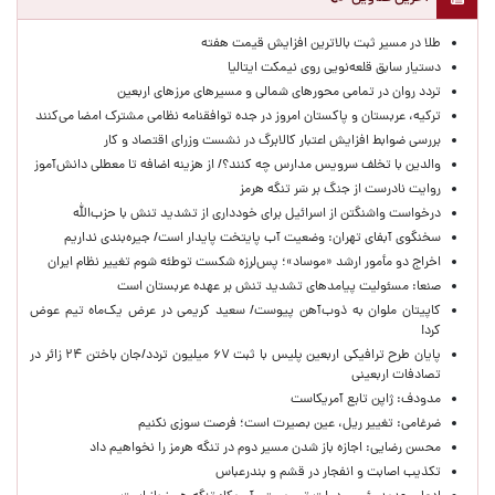
طلا در مسیر ثبت بالاترین افزایش قیمت هفته
دستیار سابق قلعه‌نویی روی نیمکت ایتالیا
تردد روان در تمامی محورهای شمالی و مسیرهای مرزهای اربعین
ترکیه، عربستان و پاکستان امروز در جده توافقنامه نظامی مشترک امضا می‌کنند
بررسی ضوابط افزایش اعتبار کالابرگ در نشست وزرای اقتصاد و کار
والدین با تخلف سرویس مدارس چه کنند؟/ از هزینه اضافه تا معطلی دانش‌آموز
روایت نادرست از جنگ بر سَر تنگه هرمز
درخواست واشنگتن از اسرائیل برای خودداری از تشدید تنش با حزب‌الله
سخنگوی آبفای تهران: وضعیت آب پایتخت پایدار است/ جیره‌بندی نداریم
اخراج دو مأمور ارشد «موساد»؛ پس‌لرزه شکست توطئه شوم تغییر نظام ایران
صنعا: مسئولیت پیامدهای تشدید تنش بر عهده عربستان است
کاپیتان ملوان به ذوب‌آهن پیوست/ سعید کریمی در عرض یک‌ماه تیم عوض
کرد!
پایان طرح ترافیکی اربعین پلیس با ثبت ۶۷ میلیون تردد/جان باختن ۲۴ زائر در
تصادفات اربعینی
مدودف: ژاپن تابع آمریکاست
ضرغامی: تغییر ریل، عین بصیرت است؛ فرصت سوزی نکنیم
محسن رضایی: اجازه باز شدن مسیر دوم در تنگه هرمز را نخواهیم داد
تکذیب اصابت و انفجار در قشم و بندرعباس