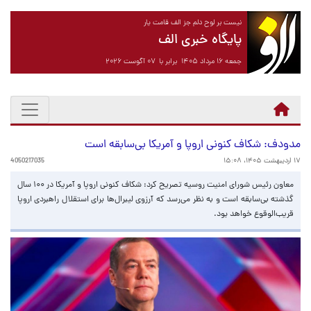
نیست بر لوح دلم جز الف قامت یار
پایگاه خبری الف
جمعه ۱۶ مرداد ۱۴۰۵ برابر با ۰۷ آگوست ۲۰۲۶
مدودف: شکاف کنونی اروپا و آمریکا بی‌سابقه است
۱۷ اردیبهشت ۱۴۰۵، ۱۵:۰۸
4050217035
معاون رئیس شورای امنیت روسیه تصریح کرد: شکاف کنونی اروپا و آمریکا در ۱۰۰ سال
گذشته بی‌سابقه است و به نظر می‌رسد که آرزوی لیبرال‌ها برای استقلال راهبردی اروپا
قریب‌الوقوع خواهد بود.