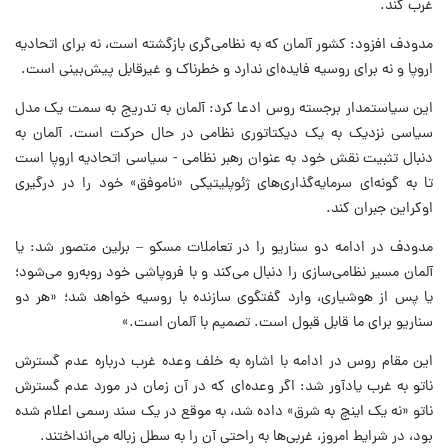
غرب کند.
مدودف افزود:‌ کشور آلمان که به نظامی‌گری بازگشته است، نه برای اتحادیه
اروپا و نه برای روسیه فایده‌ای ندارد و خطرناک و غیرقابل پیش‌بینی است.
این سیاستمدار برجسته روس ادعا کرد: آلمان به تدریج به سمت یک مدل
سیاسی نزدیک به یک دیکتاتوری نظامی در حال حرکت است. آلمان به
دنبال تثبیت نقش خود به عنوان رهبر نظامی - سیاسی اتحادیه اروپا است
تا به گونه‌ای سرمایه‌گذاری‌های ژئوپلیتیکی «ناموفق» خود را در درگیری
اوکراین جبران کند.
مدودف در ادامه دو سناریو را در تعاملات مسکو – برلین متصور شد: یا
آلمان مسیر نظامی‌سازی را دنبال می‌کند و با فروپاشی خود روبه‌رو می‌شود؛
یا پس از هوشیاری، وارد گفتگوی سازنده با روسیه خواهد شد؛ «هر دو
سناریو برای ما قابل قبول است. تصمیم با آلمان است.»
این مقام روس در ادامه با اشاره به خلف وعده غرب درباره عدم گسترش
ناتو به غرب یادآور شد: اگر وعده‌ای که در آن زمان در مورد عدم گسترش
ناتو «نه یک اینچ به شرق» داده شد، به موقع در یک سند رسمی اعلام شده
بود، در شرایط امروز، غربی‌ها به راحتی آن را به سطل زباله می‌انداختند.