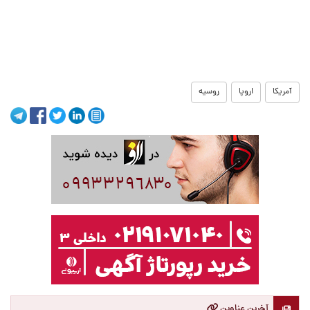
آمریکا
اروپا
روسیه
آخرین عناوین