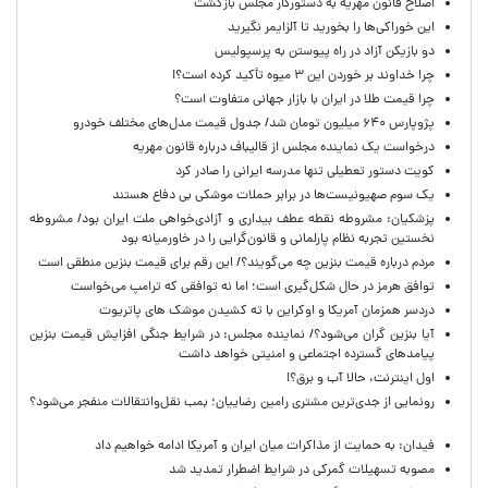
اصلاح قانون مهریه به دستورکار مجلس بازگشت
این خوراکی‌ها را بخورید تا آلزایمر نگیرید
دو بازیکن آزاد در راه پیوستن به پرسپولیس
چرا خداوند بر خوردن این ۳ میوه تأکید کرده است؟!
چرا قیمت طلا در ایران با بازار جهانی متفاوت است؟
پژوپارس ۶۴۰ میلیون تومان شد/ جدول قیمت مدل‌های مختلف خودرو
درخواست یک نماینده مجلس از قالیباف درباره قانون مهریه
کویت دستور تعطیلی تنها مدرسه ایرانی را صادر کرد
یک‌ سوم صهیونیست‌ها در برابر حملات موشکی بی دفاع هستند
پزشکیان: مشروطه نقطه عطف بیداری و آزادی‌خواهی ملت ایران بود/ مشروطه
نخستین تجربه نظام پارلمانی و قانون‌گرایی را در خاورمیانه بود
مردم درباره قیمت بنزین چه می‌گویند؟/ این رقم برای قیمت بنزین منطقی است
توافق هرمز در حال شکل‌گیری است؛ اما نه توافقی که ترامپ می‌خواست
دردسر همزمان آمریکا و اوکراین با ته کشیدن موشک های پاتریوت
آیا بنزین گران می‌شود؟/ نماینده مجلس: در شرایط جنگی افزایش قیمت بنزین
پیامدهای گسترده اجتماعی و امنیتی خواهد داشت
اول اینترنت، حالا آب و برق؟!
رونمایی از جدی‌ترین مشتری رامین رضاییان؛ بمب نقل‌وانتقالات منفجر می‌شود؟
فیدان: به حمایت از مذاکرات میان ایران و آمریکا ادامه خواهیم داد
مصوبه تسهیلات گمرکی در شرایط اضطرار تمدید شد