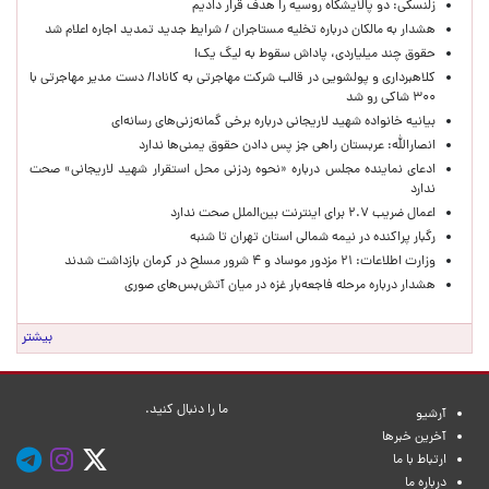
زلنسکی: دو پالایشگاه روسیه را هدف قرار دادیم
هشدار به مالکان درباره تخلیه مستاجران / شرایط جدید تمدید اجاره اعلام شد
حقوق چند میلیاردی، پاداش سقوط به لیگ یک!
کلاهبرداری و پولشویی در قالب شرکت مهاجرتی به کانادا/ دست مدیر مهاجرتی با
۳۰۰ شاکی رو شد
بیانیه خانواده شهید لاریجانی درباره برخی گمانه‌زنی‌های رسانه‌ای
انصارالله: عربستان راهی جز پس دادن حقوق یمنی‌ها ندارد
ادعای نماینده مجلس درباره «نحوه ردزنی محل استقرار شهید لاریجانی» صحت
ندارد
اعمال ضریب ۲.۷ برای اینترنت بین‌الملل صحت ندارد
رگبار پراکنده در نیمه شمالی استان تهران تا شنبه
وزارت اطلاعات: ۲۱ مزدور موساد و ۴ شرور مسلح در کرمان بازداشت شدند
هشدار درباره مرحله فاجعه‌بار غزه در میان آتش‌بس‌های صوری
بیشتر
ما را دنبال کنید.
آرشیو
آخرین خبرها
ارتباط با ما
درباره ما