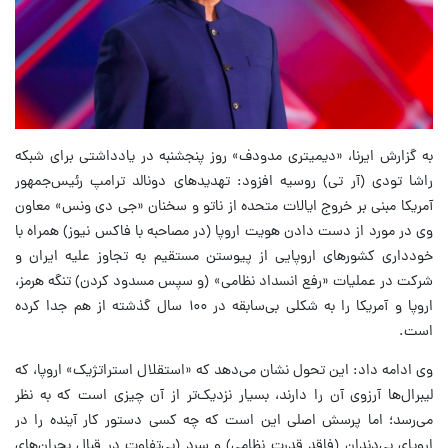
به گزارش ایرنا، «دیمیتری مدودف» روز پنجشنبه در یادداشتی برای شبکه
راشا تودی (آر تی) روسیه افزود: تهدیدهای دونالد ترامپ رئیس‌جمهور
آمریکا مبنی بر خروج ایالات متحده از ناتو و سخنان «جی دی ونس» معاون
وی در مورد از دست دادن هویت اروپا (در مصاحبه با فاکس نیوز) همراه با
خودداری کشورهای اروپایی از پیوستن مستقیم به تجاوز علیه ایران و
شرکت در عملیات «رفع انسداد نظامی» (و سپس مسدود کردن) تنگه هرمز،
اروپا و آمریکا را به شکلی بی‌سابقه در ۱۰۰ سال گذشته از هم جدا کرده
است.
وی ادامه داد: این تحول نشان می‌دهد که «استقلال استراتژیک» اروپا، که
لیبرال‌ها آرزوی آن را دارند، بسیار نزدیک‌تر از آن چیزی است که به نظر
می‌رسد؛ اما پرسش اصلی این است که چه کسی دستور کار آینده را در
اروپای بی‌دندان (فاقد قدرت نظامی) و سرد (بی‌تفاوت در قبال بحران‌های