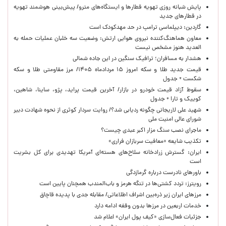
پایش شبانه روزی تهویه قطارها و ایستگاه‌های مترو/ پیش‌بینی هوشمند تهویه
در قطارهای جدید
گاردین: دیپلماسی ترامپ در حد مهدکودک است
معاون هماهنگ‌کننده نیروی هوایی ارتش: وضعیت سه خلبان عملیات حمله به
العدید هنوز مشخص نیست
هشدار به مسافران؛ ترافیک سنگین در این جاده شمالی
قیمت جدید طلا و سکه امروز ۱۵ مردادماه ۱۴۰۵/ مرز مقاومتی طلا و سکه
شکست + جدول
سقوط آزاد قیمت خودرو در بازار/ آخرین قیمت پراید، پژو، ساینا، شاهین،
کوییک و تارا + جدول
شهید علی لاریجانی چگونه ردیابی شد؟/ روایت سردار کوثری از نحوه شهادت دبیر
شورای عالی امنیت ملی
ماجرای نصب سنگ مزار اکبر عبدی چیست؟
تکذیب شایعه «معافیت سربازان فراری»
ایران: گسترش زرادخانه سلاح‌های هسته‌ای آمریکا تهدیدی برای کل بشریت
است
باورهای نادرست درباره گرمازدگی
رویترز: تردد کشتی‌ها در تنگه هرمز و باب‌المندب همچنان پایین است
مرزهای ایران زیر ذره‌بین اشراف اطلاعاتی/ مقابله جدی با پدیده قاچاق
خدمات اربعین در مرزها بدون وقفه ادامه دارد
جزئیات فعال‌سازی «کیف پول ایران» اعلام شد