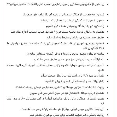
رونمایی از جدی‌ترین مشتری رامین رضاییان؛ بمب نقل‌وانتقالات منفجر می‌شود؟
فیدان: به حمایت از مذاکرات میان ایران و آمریکا ادامه خواهیم داد
مصوبه تسهیلات گمرکی در شرایط اضطرار تمدید شد
زلنسکی: دو پالایشگاه روسیه را هدف قرار دادیم
هشدار به مالکان درباره تخلیه مستاجران / شرایط جدید تمدید اجاره اعلام شد
حقوق چند میلیاردی، پاداش سقوط به لیگ یک!
کلاهبرداری و پولشویی در قالب شرکت مهاجرتی به کانادا/ دست مدیر مهاجرتی با
۳۰۰ شاکی رو شد
بیانیه خانواده شهید لاریجانی درباره برخی گمانه‌زنی‌های رسانه‌ای
انصارالله: عربستان راهی جز پس دادن حقوق یمنی‌ها ندارد
ادعای نماینده مجلس درباره «نحوه ردزنی محل استقرار شهید لاریجانی» صحت
ندارد
اعمال ضریب ۲.۷ برای اینترنت بین‌الملل صحت ندارد
رگبار پراکنده در نیمه شمالی استان تهران تا شنبه
وزارت اطلاعات: ۲۱ مزدور موساد و ۴ شرور مسلح در کرمان بازداشت شدند
هشدار درباره مرحله فاجعه‌بار غزه در میان آتش‌بس‌های صوری
تغییر مثبت در عملکرد مالی بانک صادرات ایران/ درآمد عملیاتی ۸۰ درصد رشد
کرد
ابن‌الرضا: فناوری بومی ایران، برتر از هر سامانه وارداتی در منطقه است
روایت زندگی رهبر شهید انقلاب برای نسل نوجوان منتشر شد