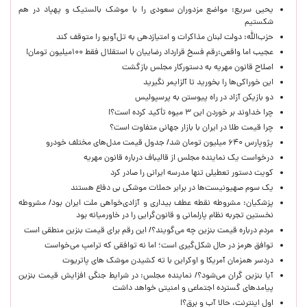
یحیی سریع: مواضع مزدوران سعودی را با موشک بالستیک و پهپاد در هم
شکستیم
حزب‌الله: دولت لبنان مذاکرات و امتیازدهی به تل‌آویو را متوقف کند
عجیب اما واقعی:رقم فسخ قرارداد رضاییان با استقلال فقط ۱۰۰میلیون تومان!
اصلاح قانون مهریه به دستورکار مجلس بازگشت
این خوراکی‌ها را بخورید تا آلزایمر نگیرید
دو بازیکن آزاد در راه پیوستن به پرسپولیس
چرا خداوند بر خوردن این ۳ میوه تأکید کرده است؟!
چرا قیمت طلا در ایران با بازار جهانی متفاوت است؟
پژوپارس ۶۴۰ میلیون تومان شد/ جدول قیمت مدل‌های مختلف خودرو
درخواست یک نماینده مجلس از قالیباف درباره قانون مهریه
کویت دستور تعطیلی تنها مدرسه ایرانی را صادر کرد
یک‌ سوم صهیونیست‌ها در برابر حملات موشکی بی دفاع هستند
پزشکیان: مشروطه نقطه عطف بیداری و آزادی‌خواهی ملت ایران بود/ مشروطه
نخستین تجربه نظام پارلمانی و قانون‌گرایی را در خاورمیانه بود
مردم درباره قیمت بنزین چه می‌گویند؟/ این رقم برای قیمت بنزین منطقی است
توافق هرمز در حال شکل‌گیری است؛ اما نه توافقی که ترامپ می‌خواست
دردسر همزمان آمریکا و اوکراین با ته کشیدن موشک های پاتریوت
آیا بنزین گران می‌شود؟/ نماینده مجلس: در شرایط جنگی افزایش قیمت بنزین
پیامدهای گسترده اجتماعی و امنیتی خواهد داشت
اول اینترنت، حالا آب و برق؟!