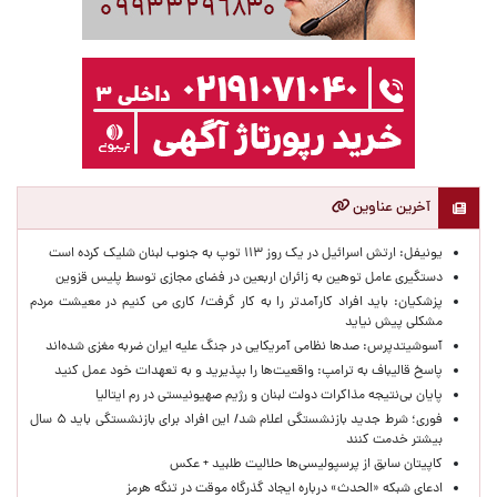
آخرین عناوین
یونیفل: ارتش اسرائیل در یک روز ۱۱۳ توپ به جنوب لبنان شلیک کرده است
دستگیری عامل توهین به زائران اربعین در فضای مجازی توسط پلیس قزوین
پزشکیان: باید افراد کارآمدتر را به کار گرفت/ کاری می کنیم در معیشت مردم
مشکلی پیش نیاید
آسوشیتدپرس: صدها نظامی آمریکایی در جنگ علیه ایران ضربه مغزی شده‌اند
پاسخ قالیباف به ترامپ: واقعیت‌ها را بپذیرید و به تعهدات خود عمل کنید
پایان بی‌نتیجه مذاکرات دولت لبنان و رژیم صهیونیستی در رم ایتالیا
فوری؛ شرط جدید بازنشستگی اعلام شد/ این افراد برای بازنشستگی باید ۵ سال
بیشتر خدمت کنند
کاپیتان سابق از پرسپولیسی‌ها حلالیت طلبید + عکس
ادعای شبکه «الحدث» درباره ایجاد گذرگاه موقت در تنگه هرمز