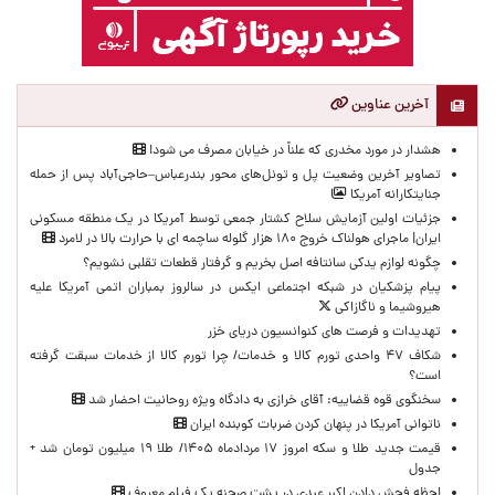
آخرین عناوین
هشدار در مورد مخدری که علناً در خیابان مصرف می شود!
تصاویر آخرین وضعیت پل و تونل‌های محور بندرعباس–حاجی‌آباد پس از حمله
جنایتکارانه آمریکا
جزئیات اولین آزمایش سلاح کشتار جمعی توسط آمریکا در یک منطقه مسکونی
ایران| ماجرای هولناک خروج ۱۸۰ هزار گلوله ساچمه ای با حرارت بالا در لامرد
چگونه لوازم یدکی سانتافه اصل بخریم و گرفتار قطعات تقلبی نشویم؟
پیام پزشکیان در شبکه اجتماعی ایکس در سالروز بمباران اتمی آمریکا علیه
هیروشیما و ناگازاکی
تهدیدات و فرصت های کنوانسیون دریای خزر
شکاف ۴۷ واحدی تورم کالا و خدمات/ چرا تورم کالا از خدمات سبقت گرفته
است؟
سخنگوی قوه قضاییه: آقای خرازی به دادگاه ویژه روحانیت احضار شد
ناتوانی آمریکا در پنهان کردن ضربات کوبنده ایران
قیمت جدید طلا و سکه امروز ۱۷ مردادماه ۱۴۰۵/ طلا ۱۹ میلیون تومان شد +
جدول
لحظه‌ فحش دادن اکبر عبدی در پشت صحنه یک فیلم معروف