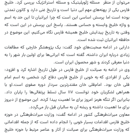
می‌توان از منظر مسئله ژئوپلیتیک و مسئله استراتژیک بررسی کرد. خلیج
فارس یکی از پهنه‌های مهم آبی دنیا است و تاریخ غنی دارد و کانون تمدنی
بوده است اما پرسش اساسی این است که چرا ایرانیان تا این حد به اسم
و واژه خلیج وابسته و حساس هستند. پاسخ این پرسش در این است که
وقتی به تاریخ پیدایش خلیج همیشه فارس نگاه می‌کنیم، این موضوع در
حافظه ایرانیان ثبت شده است.
دارابی در ادامه صحبت‌های خود گفت: یک پژوهشگر خارجی که مطالعات
زیادی درباره ایران داشته، گفته است که ایرانی‌ها برای اولین بار شهر را به
دنیا معرفی کردند و شهر محصول ایران است.
وی در ادامه به صیانت از خلیج فارس در طول تاریخ اشاره کرد و افزود:
یکی از افرادی که به خوبی از خلیج فارس دفاع کرد شخصی به اسم امام
قلی خان بود. امام‌قلی خان مقتدرترین سردار دوره صفوی است.او با
همراهی لشکریان خود توانست ۱۱۷ سال تسلط پرتغالی‌ها را پایان داد.
بنابراین اگر تنگه هرمز امروز برای ما اهمیت پیدا کرده، این موضوع از دیروز
برای ما اهمیت داشته و ریشه آن به سالیان قبل باز می‌گردد.
معاون میراث‌فرهنگی کشور در ادامه گفت: وزارت میراث‌فرهنگی در حوزه
خلیج فارس اقدامات بسیار خوبی را انجام داده است که از جمله اقداماتی
که وزارت میراث‌فرهنگی برای صیانت از آثار و عناصر مرتبط با حوزه خلیج