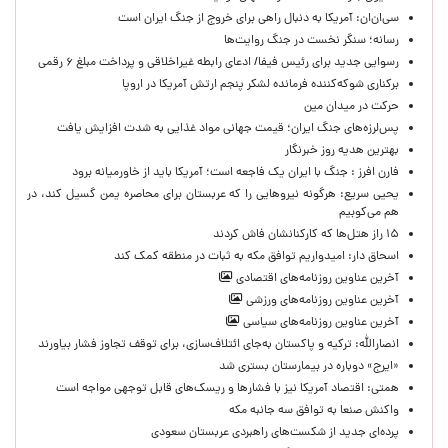
سی‌ان‌ان: آمریکا به دنبال راهی برای خروج از جنگ ایران است
رسانه؛ سنگر نخست در جنگ روایت‌ها
رسوایی جدید برای رئیس فیفا/ ادعای رابطه غیراخلاقی و پرداخت مبلغ ۶ رقمی
برکناری شوکه‌کننده فرمانده لشکر پنجم ارتش آمریکا در اروپا
حركت در ميدان مين
پس‌لرزه‌های جنگ ایران؛ قیمت جهانی مواد غذایی به شدت افزایش یافت
بهترین هدیه روز خبرنگار
فارن افرز : جنگ با ایران یک فاجعه است؛ آمریکا باید از خاورمیانه برود
یحیی سریع: هرگونه نیروهایی را که عربستان برای محاصره یمن گسیل کند، در
هم می‌کوبیم
۱۵ راز هتل‌ها که کارکنانشان فاش کردند
اسحاق دار: امیدواریم توافق مکه به ثبات در منطقه کمک کند
آخرین عناوین روزنامه‌های اقتصادی
آخرین عناوین روزنامه‌های ورزشی
آخرین عناوین روزنامه‌های سیاسی
انصارالله: ترکیه و پاکستان به‌جای ائتلاف‌سازی، برای توقف تجاوز فشار بیاورند
«ایرج» دوباره در بیمارستان بستری شد
همتی: اقتصاد آمریکا نیز با فشارها و ریسک‌های قابل توجهی مواجه است
واکنش صنعا به توافق سه جانبه مکه
پرده‌ای جدید از شکست‌های راهبردی عربستان سعودی