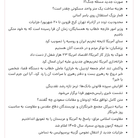
صورت جدید مسئله جنگ؟!
هزینه ساخت یک متر واحد مسکونی چقدر است؟
قمار بزرگ استقلال روی یاسر آسانی
محدودیت تردد در آزادراه تهران کرج قزوین تا ۲۰ شهریور/ جزئیات
وزیر امور خارجه خطاب به همسایگان: زمان آن فرا رسیده است که به خود متکی
باشیم
سنای آمریکا لایحه تحریم ایران و روسیه را تصویب کرد
پزشکیان: ما نوکر مردم و در خدمت آنان هستیم
شوک به بازار کار آمریکا/ اقتصاد امریکا ۲۳ هزار شغل از دست داد
خزانه‌داری آمریکا تحریم‌های جدیدی علیه ایران اعمال کرد
واکنش تند امام جمعه اردبیل به خرازی/ عاملی خطاب به دستگاه قضا: شخصی
خبر دروغ به رهبری بست و دفتر رهبری با صراحت آن را رد کرد، آیا این جرم است
یا خیر؟
افزایش سپرده قانونی بانک‌ها؛ ترمز تازه رشد نقدینگی
نشست خبری رئیس‌جمهور فردا برگزار می‌شود
متن کامل توافق مکه؛ اردوغان و مقامات سعودی چه گفتند؟
بیانیه دبیرکل مجمع خبرنگاران و نویسندگان دفاع مقدس و مقاومت به مناسبت
روز خبرنگار
مقاومت اسلامی عراق: پاسخ به آمریکا و عربستان را به تعویق انداختیم
نتیجه آزمون ورودی سمپاد سال ۱۴۰۵ اعلام شد
جزئیات جدید از انتقال نجومی گزینه پرسپولیس به نساجی