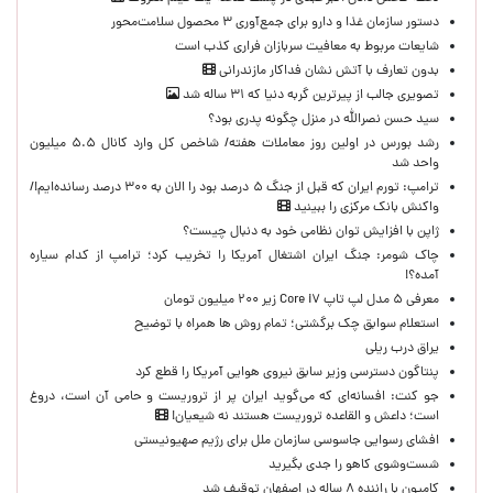
دستور سازمان غذا و دارو برای جمع‌آوری ۳ محصول سلامت‌محور
شایعات مربوط به معافیت سربازان فراری کذب است
بدون تعارف با آتش نشان فداکار مازندرانی
تصویری جالب از پیرترین گربه دنیا که ۳۱ ساله شد
سید حسن نصرالله در منزل چگونه پدری بود؟
رشد بورس در اولین روز معاملات هفته/ شاخص کل وارد کانال ۵.۵ میلیون
واحد شد
ترامپ: تورم ایران که قبل از جنگ ۵ درصد بود را الان به ۳۰۰ درصد رسانده‌ایم!/
واکنش بانک مرکزی را ببینید
ژاپن با افزایش توان نظامی خود به دنبال چیست؟
چاک شومر: جنگ ایران اشتغال آمریکا را تخریب کرد؛ ترامپ از کدام سیاره
آمده؟!
معرفی ۵ مدل لپ تاپ Core i۷ زیر ۲۰۰ میلیون تومان
استعلام سوابق چک برگشتی؛ تمام روش ها همراه با توضیح
یراق درب ریلی
پنتاگون دسترسی وزیر سابق نیروی هوایی آمریکا را قطع کرد
جو کنت: افسانه‌ای که می‌گوید ایران پر از تروریست و حامی آن است، دروغ
است؛ داعش و القاعده تروریست هستند نه شیعیان!
افشای رسوایی جاسوسی سازمان ملل برای رژیم صهیونیستی
شست‌وشوی کاهو را جدی بگیرید
کامیون با راننده ۸ ساله در اصفهان توقیف شد