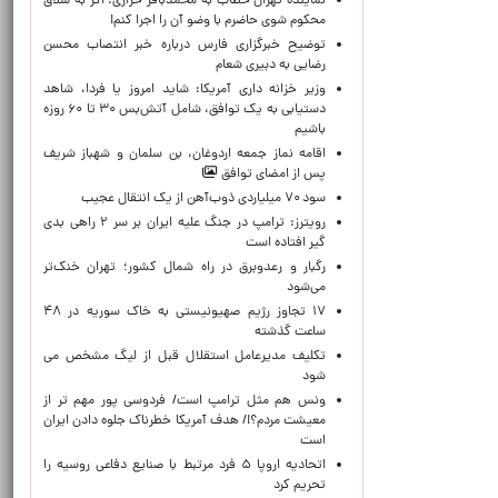
نماینده تهران خطاب به محمدباقر خرازی: اگر به شلاق
محکوم شوی حاضرم با وضو آن را اجرا کنم!
توضیح خبرگزاری فارس درباره خبر انتصاب محسن
رضایی به دبیری شعام
وزیر خزانه داری آمریکا: شاید امروز یا فردا، شاهد
دستیابی به یک توافق، شامل آتش‌بس ۳۰ تا ۶۰ روزه
باشیم
اقامه نماز جمعه اردوغان، بن ‌سلمان و شهباز شریف
پس از امضای توافق
سود ۷۰ میلیاردی ذوب‌آهن از یک انتقال عجیب
رویترز: ترامپ در جنگ علیه ایران بر سر ۲ راهی بدی
گیر افتاده است
رگبار و رعدوبرق در راه شمال کشور؛ تهران خنک‌تر
می‌شود
۱۷ تجاوز رژیم صهیونیستی به خاک سوریه در ۴۸
ساعت گذشته
تکلیف مدیرعامل استقلال قبل از لیگ مشخص می
شود
ونس هم مثل ترامپ است/ فردوسی پور مهم تر از
معیشت مردم؟!/ هدف آمریکا خطرناک جلوه دادن ایران
است
اتحادیه اروپا ۵ فرد مرتبط با صنایع دفاعی روسیه را
تحریم کرد