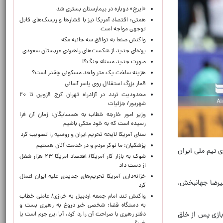
«ایرج» دوباره در بیمارستان بستری شد
همتی: اقتصاد آمریکا نیز با فشارها و ریسک‌های قابل
توجهی مواجه است
واکنش صنعا به توافق سه جانبه مکه
پرده‌ای جدید از شکست‌های راهبردی عربستان سعودی
صورت جدید مسئله جنگ؟!
هزینه ساخت یک متر واحد مسکونی چقدر است؟
قمار بزرگ استقلال روی یاسر آسانی
محدودیت تردد در آزادراه تهران کرج قزوین تا ۲۰
شهریور/ جزئیات
وزیر امور خارجه خطاب به همسایگان: زمان آن فرا
رسیده است که به خود متکی باشیم
سنای آمریکا لایحه تحریم ایران و روسیه را تصویب کرد
پزشکیان: ما نوکر مردم و در خدمت آنان هستیم
 بازی با یک خبر تلخ برای تیم ملی ایران
شوک به بازار کار آمریکا/ اقتصاد امریکا ۲۳ هزار شغل
از دست داد
خزانه‌داری آمریکا تحریم‌های جدیدی علیه ایران اعمال
ح کرده، این بار نوبت به علیرضا جهانبخش،
کرد
واکنش تند امام جمعه اردبیل به خرازی/ عاملی خطاب
به دستگاه قضا: شخصی خبر دروغ به رهبری بست و
 که در پنج بازی اخیر تیمش حضور ثابت داشته و توانسته بود یک گل و یک پاس گل به ثمر برساند، در دقیقه ۲۴ بازی پس از خلق
دفتر رهبری با صراحت آن را رد کرد، آیا این جرم است یا