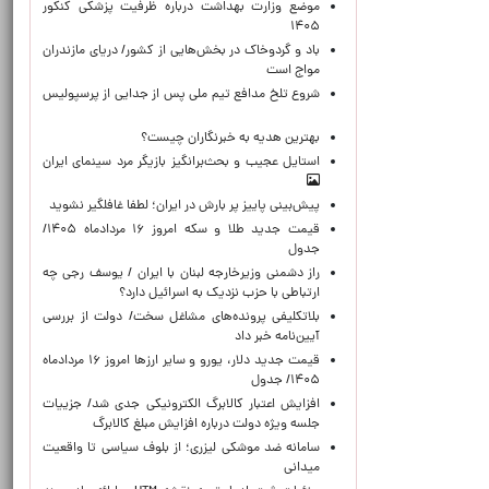
موضع وزارت بهداشت درباره ظرفیت پزشکی کنکور
۱۴۰۵
باد و گردوخاک در بخش‌هایی از کشور/ دریای مازندران
مواج است
شروع تلخ مدافع تیم ملی پس از جدایی از پرسپولیس
بهترین هدیه به خبرنگاران چیست؟
استایل عجیب و بحث‌برانگیز بازیگر مرد سینمای ایران
پیش‌بینی پاییز پر بارش در ایران؛ لطفا غافلگیر نشوید
قیمت جدید طلا و سکه امروز ۱۶ مردادماه ۱۴۰۵/
جدول
راز دشمنی وزیرخارجه لبنان با ایران / یوسف رجی چه
ارتباطی با حزب نزدیک به اسرائیل دارد؟
بلاتکلیفی پرونده‌های مشاغل سخت/ دولت از بررسی
آیین‌نامه خبر داد
قیمت جدید دلار، یورو و سایر ارزها امروز ۱۶ مردادماه
۱۴۰۵/ جدول
افزایش اعتبار کالابرگ الکترونیکی جدی شد/ جزییات
جلسه ویژه دولت درباره افزایش مبلغ کالابرگ
سامانه ضد موشکی لیزری؛ از بلوف سیاسی تا واقعیت
میدانی