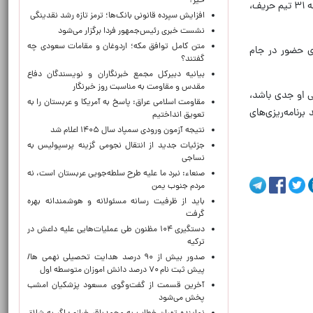
خیر؟
یک موقعیت خطرناک، دچار مصدومیت از ناحیه پا شد. تلاش او برای ادامه بازی بی‌نتیجه ماند و در نهایت، همزمان با گل دقیقه ۳۱ تیم حریف،
افزایش سپرده قانونی بانک‌ها؛ ترمز تازه رشد نقدینگی
نشست خبری رئیس‌جمهور فردا برگزار می‌شود
متن کامل توافق مکه؛ اردوغان و مقامات سعودی چه
ی حضور در جام
گفتند؟
بیانیه دبیرکل مجمع خبرنگاران و نویسندگان دفاع
مقدس و مقاومت به مناسبت روز خبرنگار
 او جدی باشد،
مقاومت اسلامی عراق: پاسخ به آمریکا و عربستان را به
رنامه‌ریزی‌های
تعویق انداختیم
نتیجه آزمون ورودی سمپاد سال ۱۴۰۵ اعلام شد
جزئیات جدید از انتقال نجومی گزینه پرسپولیس به
نساجی
صنعاء: نبرد ما علیه طرح سلطه‌جویی عربستان است، نه
مردم جنوب یمن
باید از ظرفیت رسانه مسئولانه و هوشمندانه بهره
گرفت
دستگیری ۱۰۴ مظنون طی عملیات‌هایی علیه داعش در
ترکیه
صدور بیش از ۹۰ درصد هدایت تحصیلی نهمی ها/
پیش ثبت نام ۷۰ درصد دانش اموزان متوسطه اول
آخرین قسمت از گفت‌وگوی مسعود پزشکیان امشب
پخش می‌شود