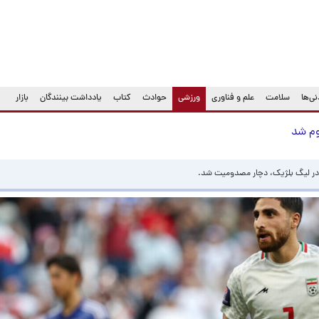
(current)
ی‌ها
سلامت
علم و فناوری
ورزشی
حوادث
کتاب
یادداشت بینندگان
بازار
وم شد
ش در لیگ بلژیک، دچار مصدومیت شد.