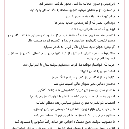
زیرزمینی و بدون حجاب ساخت، مجوز نگرفت، منتشر کرد
پاکستان اتهام طالبان درباره قاچاق اسلحه به افغانستان را رد کرد
پیام تبریک قالیباف به محسن رضایی
رونمایی انصارالله از قدرتنمایی جدید یمنی‌ها
ارزهای گمشده صادراتی پیدا شد
تفاهم‌نامه همکاری هلدینگ «تفتا» و مرکز مدیریت راهبردی «افتا»؛ گامی در
مسیر تقویت تاب‌آوری سایبری و پایداری کسب‌وکار در صنعت مالی
گوترش: جهان باید بمباران ناکازاکی را به‌ خاطر بسپارد
ملادینوف: عقب‌نشینی اسرائیل از غزه تنها پس از پاکسازی کامل از سلاح و
تونل‌ها انجام می‌شود
حزب‌الله خواستار توقف مذاکرات مستقیم دولت لبنان با اسرائیل شد
امداد غیبی يا نقص فني!؟
گزارش مرکز انگلیسی از کنترل سپاه بر تنگه هرمز
محسن رضایی دبیر شورای عالی امنیت ملی شد
هشدار سازمان سنجش درباره کلاهبرداری با سؤالات کنکور
ادعای جدید ترامپ: بدون تشدید تنش با ایران تعامل می‌کنیم!
انتصاب ذوالقدر به عنوان مشاور سیاسی رهبر معظم انقلاب
خبر خوب برای بازار تهران؛ کاهش ۸۰ درصدی عوارض نوسازی
سناتور مورفی: از یک توافق بد با ایران قوی‌تر حمایت می‌کنم
با تصویب دولت، هیچ دستگاه اجرایی حق ندارد رأساً سکویی را مسدود کند
انتصاب محسن رضایی به عنوان نماینده رهبر انقلاب در شورای عالی امنیت ملی