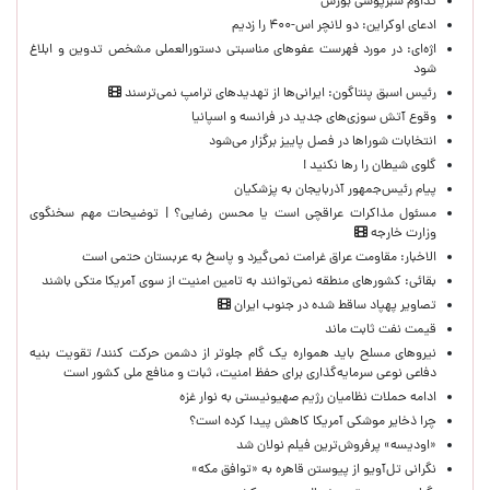
تداوم سبزپوشی بورس
ادعای اوکراین: دو لانچر اس-۴۰۰ را زدیم
اژه‌ای: در مورد فهرست عفوهای مناسبتی دستورالعملی مشخص تدوین و ابلاغ
شود
رئیس اسبق پنتاگون: ایرانی‌ها از تهدیدهای ترامپ نمی‌ترسند
وقوع آتش سوزی‌های جدید در فرانسه و اسپانیا
انتخابات شوراها در فصل پاییز برگزار می‌شود
گلوی شیطان را رها نکنید !
پیام رئیس‌جمهور آذربایجان به پزشکیان
مسئول مذاکرات عراقچی است یا محسن رضایی؟ | توضیحات مهم سخنگوی
وزارت خارجه
الاخبار: مقاومت عراق غرامت نمی‌گیرد و پاسخ به عربستان حتمی است
بقائی: کشورهای منطقه نمی‌توانند به تامین امنیت از سوی آمریکا متکی باشند
تصاویر پهپاد ساقط شده در جنوب ایران
قیمت نفت ثابت ماند
نیروهای مسلح باید همواره یک گام جلوتر از دشمن حرکت کنند/ تقویت بنیه
دفاعی نوعی سرمایه‌گذاری برای حفظ امنیت، ثبات و منافع ملی کشور است
ادامه حملات نظامیان رژیم صهیونیستی به نوار غزه
چرا ذخایر موشکی آمریکا کاهش پیدا کرده است؟
«اودیسه» پرفروش‌ترین فیلم نولان شد
نگرانی تل‌آویو از پیوستن قاهره به «توافق مکه»