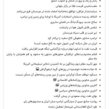
رگبار و رعد و برق در شمال و جنوب کشور
عقب‌نشینی قیمت طلا در بازار جهانی
سیاستمدار عراقی: توافق سه‌جانبه امضاء شده در عربستان فرو می‌پاشد
ائتلاف پدیده مسلمان انتخابات آمریکا با اوباما برای زمین زدن ترامپ
سلاح جدید پیونگ‌یانگ در فضای سایبری
تنفس قابل قبول هوا در پایتخت
تیر غیب بر قلب سیاه عربستان
ترامپ مشاور حقوقی کاخ سفید را برکنار کرد
ایران در حال دیکته کردن اصول خود به کاخ سفید است!
قیمت نفت با تداوم ابهام درباره بازگشایی تنگه هرمز افزایش یافت
اعلام محدودیت‌های ترافیکی محورهای منتهی به مشهد و قم همزمان با پایان
ماه صفر
مهر تأیید مقام دوم پنتاگون بر ته کشیدن ذخایر تسلیحاتی آمریکا
۵ نجات‌دهنده خوشمزه در روزهای گرم/ اینفوگرافی
مسکو: توقف جنگ اوکراین بدون از بین بردن ریشه‌های آن ممکن نیست
آخرین عناوین روزنامه‌های اقتصادی
آخرین عناوین روزنامه‌های ورزشی
آخرین عناوین روزنامه‌های سیاسی
بهای نفت روند صعودی در پیش گرفت
روایت منابع عبری از سردرگمی ترامپ میان ایران و صندوق‌های رای
طرد اتباع افغانستانی غیرمجاز تعطیل نشده