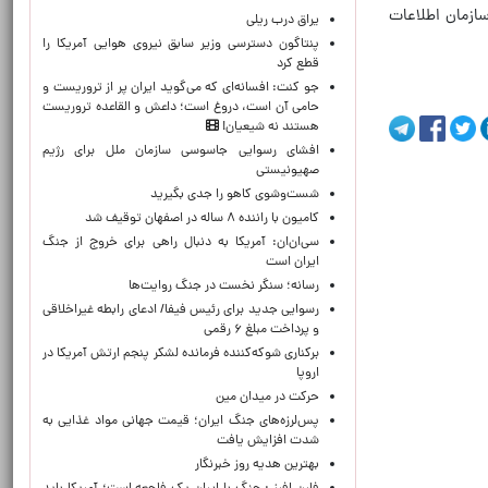
سازمان اطلاعات
یراق درب ریلی
پنتاگون دسترسی وزیر سابق نیروی هوایی آمریکا را
قطع کرد
جو کنت: افسانه‌ای که می‌گوید ایران پر از تروریست و
حامی آن است، دروغ است؛ داعش و القاعده تروریست
هستند نه شیعیان!
افشای رسوایی جاسوسی سازمان ملل برای رژیم
صهیونیستی
شست‌وشوی کاهو را جدی بگیرید
کامیون با راننده ۸ ساله در اصفهان توقیف شد
سی‌ان‌ان: آمریکا به دنبال راهی برای خروج از جنگ
ایران است
رسانه؛ سنگر نخست در جنگ روایت‌ها
رسوایی جدید برای رئیس فیفا/ ادعای رابطه غیراخلاقی
و پرداخت مبلغ ۶ رقمی
برکناری شوکه‌کننده فرمانده لشکر پنجم ارتش آمریکا در
اروپا
حركت در ميدان مين
پس‌لرزه‌های جنگ ایران؛ قیمت جهانی مواد غذایی به
شدت افزایش یافت
بهترین هدیه روز خبرنگار