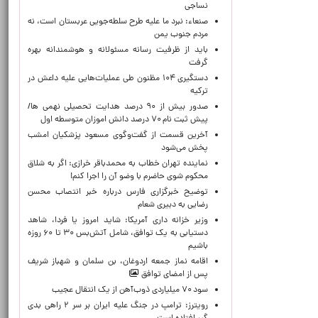
نساجی
صنعاء: نبرد ما علیه طرح سلطه‌جویی عربستان است، نه
مردم جنوب یمن
باید از ظرفیت رسانه مسئولانه و هوشمندانه بهره
گرفت
دستگیری ۱۰۴ مظنون طی عملیات‌هایی علیه داعش در
ترکیه
صدور بیش از ۹۰ درصد هدایت تحصیلی نهمی ها/
پیش ثبت نام ۷۰ درصد دانش اموزان متوسطه اول
آخرین قسمت از گفت‌وگوی مسعود پزشکیان امشب
پخش می‌شود
نماینده تهران خطاب به محمدباقر خرازی: اگر به شلاق
محکوم شوی حاضرم با وضو آن را اجرا کنم!
توضیح خبرگزاری فارس درباره خبر انتصاب محسن
رضایی به دبیری شعام
وزیر خزانه داری آمریکا: شاید امروز یا فردا، شاهد
دستیابی به یک توافق، شامل آتش‌بس ۳۰ تا ۶۰ روزه
باشیم
اقامه نماز جمعه اردوغان، بن ‌سلمان و شهباز شریف
پس از امضای توافق
سود ۷۰ میلیاردی ذوب‌آهن از یک انتقال عجیب
رویترز: ترامپ در جنگ علیه ایران بر سر ۲ راهی بدی