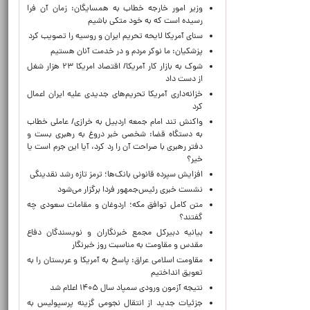
وزیر امور خارجه خطاب به همسایگان: زمان آن فرا
رسیده است که به خود متکی باشیم
سنای آمریکا لایحه تحریم ایران و روسیه را تصویب کرد
پزشکیان: ما نوکر مردم و در خدمت آنان هستیم
شوک به بازار کار آمریکا/ اقتصاد امریکا ۲۳ هزار شغل
از دست داد
خزانه‌داری آمریکا تحریم‌های جدیدی علیه ایران اعمال
کرد
واکنش تند امام جمعه اردبیل به خرازی/ عاملی خطاب
به دستگاه قضا: شخصی خبر دروغ به رهبری بست و
دفتر رهبری با صراحت آن را رد کرد، آیا این جرم است یا
خیر؟
افزایش سپرده قانونی بانک‌ها؛ ترمز تازه رشد نقدینگی
نشست خبری رئیس‌جمهور فردا برگزار می‌شود
متن کامل توافق مکه؛ اردوغان و مقامات سعودی چه
گفتند؟
بیانیه دبیرکل مجمع خبرنگاران و نویسندگان دفاع
مقدس و مقاومت به مناسبت روز خبرنگار
مقاومت اسلامی عراق: پاسخ به آمریکا و عربستان را به
تعویق انداختیم
نتیجه آزمون ورودی سمپاد سال ۱۴۰۵ اعلام شد
جزئیات جدید از انتقال نجومی گزینه پرسپولیس به