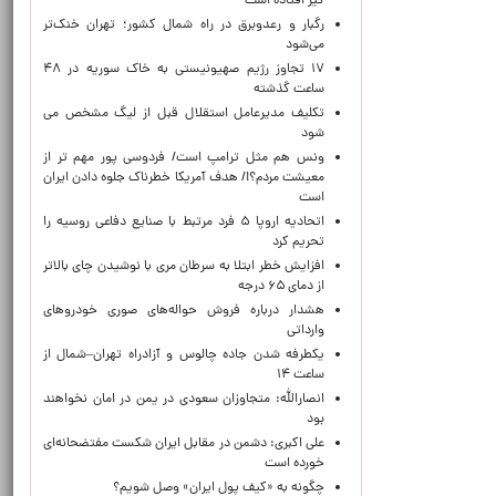
گیر افتاده است
رگبار و رعدوبرق در راه شمال کشور؛ تهران خنک‌تر
می‌شود
۱۷ تجاوز رژیم صهیونیستی به خاک سوریه در ۴۸
ساعت گذشته
تکلیف مدیرعامل استقلال قبل از لیگ مشخص می
شود
ونس هم مثل ترامپ است/ فردوسی پور مهم تر از
معیشت مردم؟!/ هدف آمریکا خطرناک جلوه دادن ایران
است
اتحادیه اروپا ۵ فرد مرتبط با صنایع دفاعی روسیه را
تحریم کرد
افزایش خطر ابتلا به سرطان مری با نوشیدن چای بالاتر
از دمای ۶۵ درجه
هشدار درباره فروش حواله‌های صوری خودروهای
وارداتی
یکطرفه شدن جاده چالوس و آزادراه تهران–شمال از
ساعت ۱۴
انصارالله: متجاوزان سعودی در یمن در امان نخواهند
بود
علی اکبری: دشمن در مقابل ایران شکست مفتضحانه‌ای
خورده است
چگونه به «کیف پول ایران» وصل شویم؟