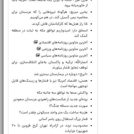
فارن افرز : جنگ با ایران یک فاجعه است؛ آمریکا باید
از خاورمیانه برود
یحیی سریع: هرگونه نیروهایی را که عربستان برای
محاصره یمن گسیل کند، در هم می‌کوبیم
۱۵ راز هتل‌ها که کارکنانشان فاش کردند
اسحاق دار: امیدواریم توافق مکه به ثبات در منطقه
کمک کند
آخرین عناوین روزنامه‌های اقتصادی
آخرین عناوین روزنامه‌های ورزشی
آخرین عناوین روزنامه‌های سیاسی
انصارالله: ترکیه و پاکستان به‌جای ائتلاف‌سازی، برای
توقف تجاوز فشار بیاورند
«ایرج» دوباره در بیمارستان بستری شد
همتی: اقتصاد آمریکا نیز با فشارها و ریسک‌های قابل
توجهی مواجه است
واکنش صنعا به توافق سه جانبه مکه
پرده‌ای جدید از شکست‌های راهبردی عربستان سعودی
صورت جدید مسئله جنگ؟!
هزینه ساخت یک متر واحد مسکونی چقدر است؟
قمار بزرگ استقلال روی یاسر آسانی
محدودیت تردد در آزادراه تهران کرج قزوین تا ۲۰
شهریور/ جزئیات