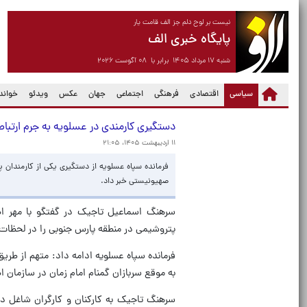
نیست بر لوح دلم جز الف قامت یار
پایگاه خبری الف
شنبه ۱۷ مرداد ۱۴۰۵ برابر با ۰۸ آگوست ۲۰۲۶
(current)
سیاسی
اقتصادی
فرهنگی
اجتماعی
جهان
عکس
ویدئو
خواندن
دستگیری کارمندی در عسلویه به جرم ارتباط
۱۱ اردیبهشت ۱۴۰۵، ۲۱:۰۵
فرمانده سپاه عسلویه از دستگیری یکی از کارمندان پ
صهیونیستی خبر داد.
سرهنگ اسماعیل تاجیک در گفتگو با مهر اظه
پتروشیمی در منطقه پارس جنوبی را در لحظات ا
فرمانده سپاه عسلویه ادامه داد: متهم از طر
به‌ موقع سربازان گمنام امام زمان در سازمان
سرهنگ تاجیک به کارکنان و کارگران شاغل 