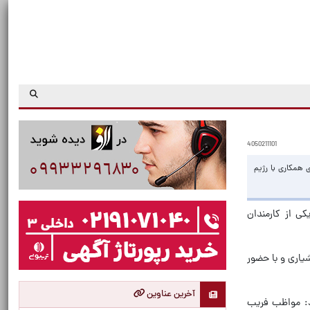
4050211101
 همکاری با رژیم
ی از کارمندان
یاری و با حضور
آخرین عناوین
د: مواظب فریب