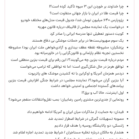
چرا خداوند بر خوردن این ۳ میوه تأکید کرده است؟!
چرا قیمت طلا در ایران با بازار جهانی متفاوت است؟
پژوپارس ۶۴۰ میلیون تومان شد/ جدول قیمت مدل‌های مختلف خودرو
درخواست یک نماینده مجلس از قالیباف درباره قانون مهریه
کویت دستور تعطیلی تنها مدرسه ایرانی را صادر کرد
یک‌ سوم صهیونیست‌ها در برابر حملات موشکی بی دفاع هستند
پزشکیان: مشروطه نقطه عطف بیداری و آزادی‌خواهی ملت ایران بود/ مشروطه
نخستین تجربه نظام پارلمانی و قانون‌گرایی را در خاورمیانه بود
مردم درباره قیمت بنزین چه می‌گویند؟/ این رقم برای قیمت بنزین منطقی است
توافق هرمز در حال شکل‌گیری است؛ اما نه توافقی که ترامپ می‌خواست
دردسر همزمان آمریکا و اوکراین با ته کشیدن موشک های پاتریوت
آیا بنزین گران می‌شود؟/ نماینده مجلس: در شرایط جنگی افزایش قیمت بنزین
پیامدهای گسترده اجتماعی و امنیتی خواهد داشت
اول اینترنت، حالا آب و برق؟!
رونمایی از جدی‌ترین مشتری رامین رضاییان؛ بمب نقل‌وانتقالات منفجر می‌شود؟
فیدان: به حمایت از مذاکرات میان ایران و آمریکا ادامه خواهیم داد
مصوبه تسهیلات گمرکی در شرایط اضطرار تمدید شد
زلنسکی: دو پالایشگاه روسیه را هدف قرار دادیم
هشدار به مالکان درباره تخلیه مستاجران / شرایط جدید تمدید اجاره اعلام شد