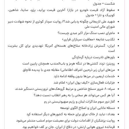
شکست + جدول
سقوط آزاد قیمت خودرو در بازار/ آخرین قیمت پراید، پژو، ساینا، شاهین،
کوییک و تارا + جدول
شهید علی لاریجانی چگونه ردیابی شد؟/ روایت سردار کوثری از نحوه شهادت دبیر
شورای عالی امنیت ملی
ماجرای نصب سنگ مزار اکبر عبدی چیست؟
تکذیب شایعه «معافیت سربازان فراری»
ایران: گسترش زرادخانه سلاح‌های هسته‌ای آمریکا تهدیدی برای کل بشریت
است
باورهای نادرست درباره گرمازدگی
رویترز: تردد کشتی‌ها در تنگه هرمز و باب‌المندب همچنان پایین است
مرزهای ایران زیر ذره‌بین اشراف اطلاعاتی/ مقابله جدی با پدیده قاچاق
خدمات اربعین در مرزها بدون وقفه ادامه دارد
جزئیات فعال‌سازی «کیف پول ایران» اعلام شد
سپاه: ۸ شرور مسلح شاخص و مرتبط گروهک‌های تروریستی دستگیر شدند
آیا هر کس می‌تواند هر سخنی را به رهبر انقلاب نسبت دهد؟
آغاز دور سوم مذاکرات لبنان و رژیم صهیونیستی در رم
مسئله مانایی ایران و اصلاح الگوی توسعه
بغداد: نباید از خاک عراق برای حمله به کشورهای دیگر استفاده کرد
روایت پزشکیان از اقدامات دولت برای معیشت مردم امشب منتشر می‌شود
فرمانده نیروی هوایی ارتش: در دفاع از ایران، جان بر کف خواهیم بود