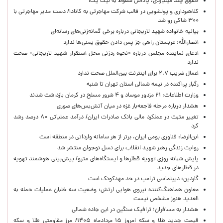
حقوق چند میلیاردی، پاداش سقوط به لیگ یک!
کلاهبرداری و پولشویی در قالب شرکت مهاجرتی به کانادا/ دست مدیر مهاجرتی با
۳۰۰ شاکی رو شد
بیانیه خانواده شهید لاریجانی درباره برخی گمانه‌زنی‌های رسانه‌ای
انصارالله: عربستان راهی جز پس دادن حقوق یمنی‌ها ندارد
ادعای نماینده مجلس درباره «نحوه ردزنی محل استقرار شهید لاریجانی» صحت
ندارد
اعمال ضریب ۲.۷ برای اینترنت بین‌الملل صحت ندارد
رگبار پراکنده در نیمه شمالی استان تهران تا شنبه
وزارت اطلاعات: ۲۱ مزدور موساد و ۴ شرور مسلح در کرمان بازداشت شدند
هشدار درباره مرحله فاجعه‌بار غزه در میان آتش‌بس‌های صوری
تغییر مثبت در عملکرد مالی بانک صادرات ایران/ درآمد عملیاتی ۸۰ درصد رشد
کرد
ابن‌الرضا: فناوری بومی ایران، برتر از هر سامانه وارداتی در منطقه است
روایت زندگی رهبر شهید انقلاب برای نسل نوجوان منتشر شد
پایش شبانه روزی تهویه قطارها و ایستگاه‌های مترو/ پیش‌بینی هوشمند تهویه
در قطارهای جدید
گاردین: دیپلماسی ترامپ در حد مهدکودک است
معاون هماهنگ‌کننده نیروی هوایی ارتش: وضعیت سه خلبان عملیات حمله به
العدید هنوز مشخص نیست
هشدار به مسافران؛ ترافیک سنگین در این جاده شمالی
قیمت جدید طلا و سکه امروز ۱۵ مردادماه ۱۴۰۵/ مرز مقاومتی طلا و سکه