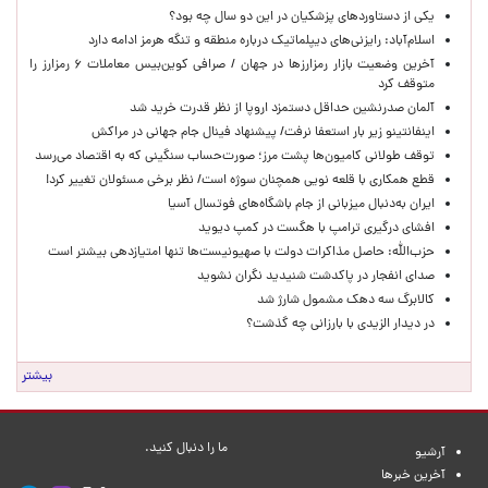
یکی از دستاوردهای پزشکیان در این دو سال چه بود؟
اسلام‌آباد: رایزنی‌های دیپلماتیک درباره منطقه و تنگه هرمز ادامه دارد
آخرین وضعیت بازار رمزارزها در جهان / صرافی کوین‌بیس معاملات ۶ رمزارز را
متوقف کرد
آلمان صدرنشین حداقل دستمزد اروپا از نظر قدرت خرید شد
اینفانتینو زیر بار استعفا نرفت/ پیشنهاد فینال جام جهانی در مراکش
توقف طولانی کامیون‌ها پشت مرز؛ صورت‌حساب سنگینی که به اقتصاد می‌رسد
قطع همکاری با قلعه نویی همچنان سوژه است/ نظر برخی مسئولان تغییر کرد!
ایران به‌دنبال میزبانی از جام باشگاه‌های فوتسال آسیا
افشای درگیری ترامپ با هگست در کمپ دیوید
حزب‌الله: حاصل مذاکرات دولت با صهیونیست‌ها تنها امتیازدهی‌ بیشتر است
صدای انفجار در پاکدشت شنیدید نگران نشوید
کالابرگ سه دهک مشمول شارژ شد
در دیدار الزیدی با بارزانی چه گذشت؟
بیشتر
ما را دنبال کنید.
آرشیو
آخرین خبرها