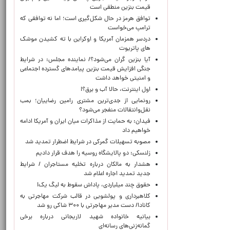
قیمت بنزین منطقی است
توافق هرمز در حال شکل‌گیری است؛ اما نه توافقی که
ترامپ می‌خواست
دردسر همزمان آمریکا و اوکراین با ته کشیدن موشک
های پاتریوت
آیا بنزین گران می‌شود؟/ نماینده مجلس: در شرایط
جنگی افزایش قیمت بنزین پیامدهای گسترده اجتماعی
و امنیتی خواهد داشت
اول اینترنت، حالا آب و برق؟!
رونمایی از جدی‌ترین مشتری رامین رضاییان؛ بمب
نقل‌وانتقالات منفجر می‌شود؟
فیدان: به حمایت از مذاکرات میان ایران و آمریکا ادامه
خواهیم داد
مصوبه تسهیلات گمرکی در شرایط اضطرار تمدید شد
زلنسکی: دو پالایشگاه روسیه را هدف قرار دادیم
هشدار به مالکان درباره تخلیه مستاجران / شرایط
جدید تمدید اجاره اعلام شد
حقوق چند میلیاردی، پاداش سقوط به لیگ یک!
کلاهبرداری و پولشویی در قالب شرکت مهاجرتی به
کانادا/ دست مدیر مهاجرتی با ۳۰۰ شاکی رو شد
بیانیه خانواده شهید لاریجانی درباره برخی
گمانه‌زنی‌های رسانه‌ای