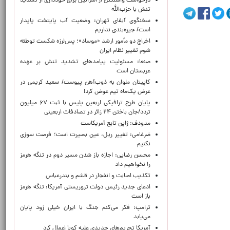
درخواست واشنگتن از اسرائیل برای خودداری از تشدید
تنش با حزب‌الله
سخنگوی آبفای تهران: وضعیت آب پایتخت پایدار
است/ جیره‌بندی نداریم
اخراج دو مأمور ارشد «موساد»؛ پس‌لرزه شکست توطئه
شوم تغییر نظام ایران
صنعا: مسئولیت پیامدهای تشدید تنش بر عهده
عربستان است
کاپیتان ملوان به ذوب‌آهن پیوست/ سعید کریمی در
عرض یک‌ماه تیم عوض کرد!
پایان طرح ترافیکی اربعین پلیس با ثبت ۶۷ میلیون
تردد/جان باختن ۲۴ زائر در تصادفات اربعینی
مدودف: ژاپن تابع آمریکاست
ضرغامی: تغییر ریل، عین بصیرت است؛ فرصت سوزی
نکنیم
محسن رضایی: اجازه باز شدن مسیر دوم در تنگه هرمز
را نخواهیم داد
تکذیب اصابت و انفجار در قشم و بندرعباس
ادعای جدید رئیس دولت تروریستی آمریکا: تنگه هرمز
باز است
ترامپ: فکر می‌کنم جنگ با ایران خیلی زود پایان
می‌یابد
آمریکا تحریم‌های جدیدی علیه کوبا اعمال کرد