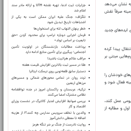
ه نشان می‌دهد
جزئیات ثبت ادعا، تهیه نقشه UTM و ارائه مادر سند
اعلام شد
ینه صرفاً نقش
تلگراف: جنگ علیه ایران ممکن است به یکی از
اشتباهات تاریخ تبدیل شود
خطر پنهان التهاب لثه برای استخوان‌ها
ایده‌های جدید
فرمان اجرایی دوباره ترامپ برای محدود کردن «حق
تابعیت بر اساس تولد»
پرداخت مطالبات بازنشستگان در اولویت تأمین
تقال پیدا کرده
اجتماعی؛ پیگیری برای تأمین منابع ادامه دارد
هایی مبتنی بر
مراقب علائم هپاتیت باشید!
طلا در مسیر ثبت بالاترین افزایش قیمت هفته
دستیار سابق قلعه‌نویی روی نیمکت ایتالیا
‌های خودشان را
تردد روان در تمامی محورهای شمالی و مسیرهای
نه فعال شود و
مرزهای اربعین
ترکیه، عربستان و پاکستان امروز در جده توافقنامه
نظامی مشترک امضا می‌کنند
ومی عمل کنند،
بررسی ضوابط افزایش اعتبار کالابرگ در نشست وزرای
اقتصاد و کار
ل و مطالبه از
والدین با تخلف سرویس مدارس چه کنند؟/ از هزینه
اضافه تا معطلی دانش‌آموز
روایت نادرست از جنگ بر سَر تنگه هرمز