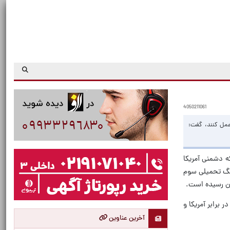
4050211061
عمل کنند، گفت:
ه دشمنی آمریکا
ر شد: باید طبق خواسته رهبر شهیدمان قوی شویم. دو جنگ ۱۲ روزه و جنگ تحمیلی سوم
یان رسیده است.
برابر آمریکا و
آخرین عناوین