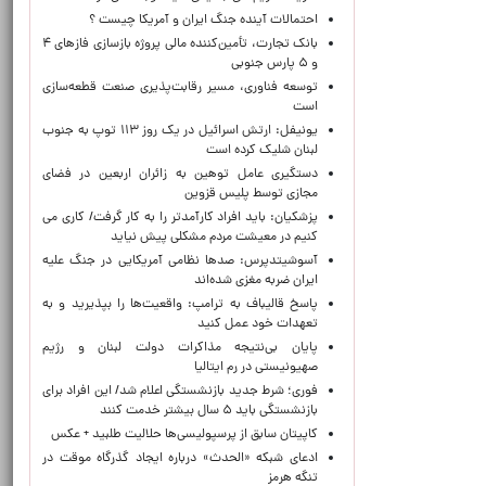
احتمالات آینده جنگ ایران و آمریکا چیست ؟
بانک تجارت، تأمین‌کننده مالی پروژه بازسازی فازهای ۴
و ۵ پارس جنوبی
توسعه فناوری، مسیر رقابت‌پذیری صنعت قطعه‌سازی
است
یونیفل: ارتش اسرائیل در یک روز ۱۱۳ توپ به جنوب
لبنان شلیک کرده است
دستگیری عامل توهین به زائران اربعین در فضای
مجازی توسط پلیس قزوین
پزشکیان: باید افراد کارآمدتر را به کار گرفت/ کاری می
کنیم در معیشت مردم مشکلی پیش نیاید
آسوشیتدپرس: صدها نظامی آمریکایی در جنگ علیه
ایران ضربه مغزی شده‌اند
پاسخ قالیباف به ترامپ: واقعیت‌ها را بپذیرید و به
تعهدات خود عمل کنید
پایان بی‌نتیجه مذاکرات دولت لبنان و رژیم
صهیونیستی در رم ایتالیا
فوری؛ شرط جدید بازنشستگی اعلام شد/ این افراد برای
بازنشستگی باید ۵ سال بیشتر خدمت کنند
کاپیتان سابق از پرسپولیسی‌ها حلالیت طلبید + عکس
ادعای شبکه «الحدث» درباره ایجاد گذرگاه موقت در
تنگه هرمز