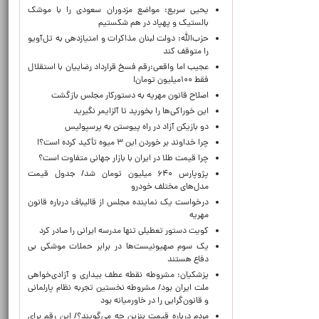
یحیی سریع: مواضع مزدوران سعودی را با موشک
بالستیک و پهپاد در هم شکستیم
حزب‌الله: دولت لبنان مذاکرات و امتیازدهی به تل‌آویو
را متوقف کند
عجیب اما واقعی:رقم فسخ قرارداد رضاییان با استقلال
فقط ۱۰۰میلیون تومان!
اصلاح قانون مهریه به دستورکار مجلس بازگشت
این خوراکی‌ها را بخورید تا آلزایمر نگیرید
دو بازیکن آزاد در راه پیوستن به پرسپولیس
چرا خداوند بر خوردن این ۳ میوه تأکید کرده است؟!
چرا قیمت طلا در ایران با بازار جهانی متفاوت است؟
پژوپارس ۶۴۰ میلیون تومان شد/ جدول قیمت
مدل‌های مختلف خودرو
درخواست یک نماینده مجلس از قالیباف درباره قانون
مهریه
کویت دستور تعطیلی تنها مدرسه ایرانی را صادر کرد
یک‌ سوم صهیونیست‌ها در برابر حملات موشکی بی
دفاع هستند
پزشکیان: مشروطه نقطه عطف بیداری و آزادی‌خواهی
ملت ایران بود/ مشروطه نخستین تجربه نظام پارلمانی
و قانون‌گرایی را در خاورمیانه بود
مردم درباره قیمت بنزین چه می‌گویند؟/ این رقم برای