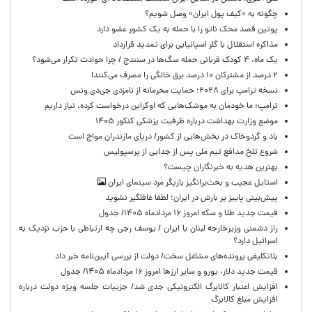
چگونه به «کیف پول ایران» وصل شویم؟
پوتین قصد محک ناتو را با حمله به یک کشور عضو دارد
مذاکره استقلال با گلر اسپانیایی برای تمدید قرارداد
یک ماه، ۴ کودک قربانی حمله سگ‌ها در سنندج / چرا حوادث تکرار می‌شود؟
۲ درصد از مشترکان ۱۰ درصد برق خانگی را مصرف می‌کنند!
نسخه ترامپ برای ۲۰۲۸؛ حمایت محرمانه از نامزدی جی‌دی ونس
ترامپ: ما خودمان به موشک‌هایی که اوکراین درخواست کرده، نیاز داریم
موضع وزارت بهداشت درباره ظرفیت پزشکی کنکور ۱۴۰۵
باد و گردوخاک در بخش‌هایی از کشور/ دریای مازندران مواج است
شروع تلخ مدافع تیم ملی پس از جدایی از پرسپولیس
بهترین هدیه به خبرنگاران چیست؟
استایل عجیب و بحث‌برانگیز بازیگر مرد سینمای ایران
پیش‌بینی پاییز پر بارش در ایران؛ لطفا غافلگیر نشوید
قیمت جدید طلا و سکه امروز ۱۶ مردادماه ۱۴۰۵/ جدول
راز دشمنی وزیرخارجه لبنان با ایران / یوسف رجی چه ارتباطی با حزب نزدیک به
اسرائیل دارد؟
بلاتکلیفی پرونده‌های مشاغل سخت/ دولت از بررسی آیین‌نامه خبر داد
قیمت جدید دلار، یورو و سایر ارزها امروز ۱۶ مردادماه ۱۴۰۵/ جدول
افزایش اعتبار کالابرگ الکترونیکی جدی شد/ جزییات جلسه ویژه دولت درباره
افزایش مبلغ کالابرگ