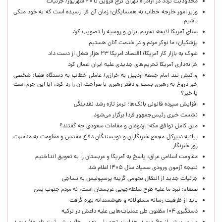
محدودیت تردد در آزادراه تهران کرج قزوین تا ۲۰ شهریور/ جزئیات
وزیر امور خارجه خطاب به همسایگان: زمان آن فرا رسیده است که به خود متکی
باشیم
سنای آمریکا لایحه تحریم ایران و روسیه را تصویب کرد
پزشکیان: ما نوکر مردم و در خدمت آنان هستیم
شوک به بازار کار آمریکا/ اقتصاد امریکا ۲۳ هزار شغل از دست داد
خزانه‌داری آمریکا تحریم‌های جدیدی علیه ایران اعمال کرد
واکنش تند امام جمعه اردبیل به خرازی/ عاملی خطاب به دستگاه قضا: شخصی
خبر دروغ به رهبری بست و دفتر رهبری با صراحت آن را رد کرد، آیا این جرم است
یا خیر؟
افزایش سپرده قانونی بانک‌ها؛ ترمز تازه رشد نقدینگی
نشست خبری رئیس‌جمهور فردا برگزار می‌شود
متن کامل توافق مکه؛ اردوغان و مقامات سعودی چه گفتند؟
بیانیه دبیرکل مجمع خبرنگاران و نویسندگان دفاع مقدس و مقاومت به مناسبت
روز خبرنگار
مقاومت اسلامی عراق: پاسخ به آمریکا و عربستان را به تعویق انداختیم
نتیجه آزمون ورودی سمپاد سال ۱۴۰۵ اعلام شد
جزئیات جدید از انتقال نجومی گزینه پرسپولیس به نساجی
صنعاء: نبرد ما علیه طرح سلطه‌جویی عربستان است، نه مردم جنوب یمن
باید از ظرفیت رسانه مسئولانه و هوشمندانه بهره گرفت
دستگیری ۱۰۴ مظنون طی عملیات‌هایی علیه داعش در ترکیه