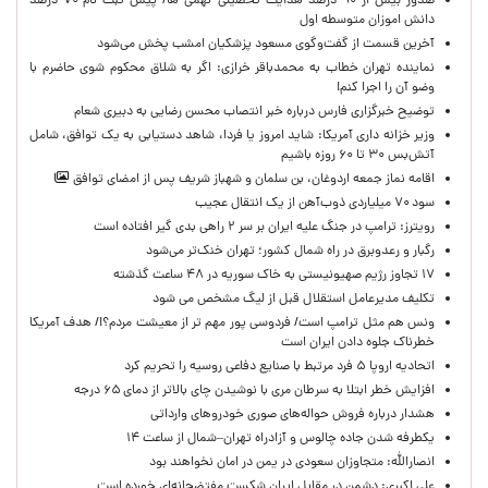
صدور بیش از ۹۰ درصد هدایت تحصیلی نهمی ها/ پیش ثبت نام ۷۰ درصد
دانش اموزان متوسطه اول
آخرین قسمت از گفت‌وگوی مسعود پزشکیان امشب پخش می‌شود
نماینده تهران خطاب به محمدباقر خرازی: اگر به شلاق محکوم شوی حاضرم با
وضو آن را اجرا کنم!
توضیح خبرگزاری فارس درباره خبر انتصاب محسن رضایی به دبیری شعام
وزیر خزانه داری آمریکا: شاید امروز یا فردا، شاهد دستیابی به یک توافق، شامل
آتش‌بس ۳۰ تا ۶۰ روزه باشیم
اقامه نماز جمعه اردوغان، بن ‌سلمان و شهباز شریف پس از امضای توافق
سود ۷۰ میلیاردی ذوب‌آهن از یک انتقال عجیب
رویترز: ترامپ در جنگ علیه ایران بر سر ۲ راهی بدی گیر افتاده است
رگبار و رعدوبرق در راه شمال کشور؛ تهران خنک‌تر می‌شود
۱۷ تجاوز رژیم صهیونیستی به خاک سوریه در ۴۸ ساعت گذشته
تکلیف مدیرعامل استقلال قبل از لیگ مشخص می شود
ونس هم مثل ترامپ است/ فردوسی پور مهم تر از معیشت مردم؟!/ هدف آمریکا
خطرناک جلوه دادن ایران است
اتحادیه اروپا ۵ فرد مرتبط با صنایع دفاعی روسیه را تحریم کرد
افزایش خطر ابتلا به سرطان مری با نوشیدن چای بالاتر از دمای ۶۵ درجه
هشدار درباره فروش حواله‌های صوری خودروهای وارداتی
یکطرفه شدن جاده چالوس و آزادراه تهران–شمال از ساعت ۱۴
انصارالله: متجاوزان سعودی در یمن در امان نخواهند بود
علی اکبری: دشمن در مقابل ایران شکست مفتضحانه‌ای خورده است