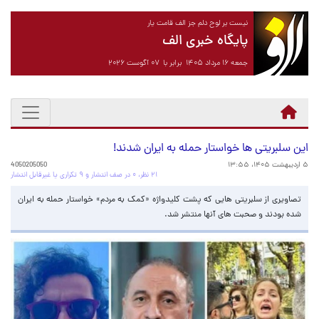
نیست بر لوح دلم جز الف قامت یار
پایگاه خبری الف
جمعه ۱۶ مرداد ۱۴۰۵ برابر با ۰۷ آگوست ۲۰۲۶
این سلبریتی ها خواستار حمله به ایران شدند!
۵ اردیبهشت ۱۴۰۵، ۱۳:۵۵
4050205050
۲۱ نظر، ۰ در صف انتشار و ۹ تکراری یا غیرقابل انتشار
تصاویری از سلبریتی هایی که پشت کلیدواژه «کمک به مردم» خواستار حمله به ایران
شده بودند و صحبت های آنها منتشر شد.