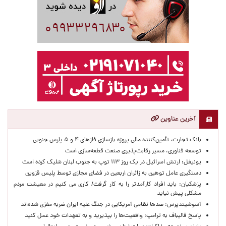
آخرین عناوین
بانک تجارت، تأمین‌کننده مالی پروژه بازسازی فازهای ۴ و ۵ پارس جنوبی
توسعه فناوری، مسیر رقابت‌پذیری صنعت قطعه‌سازی است
یونیفل: ارتش اسرائیل در یک روز ۱۱۳ توپ به جنوب لبنان شلیک کرده است
دستگیری عامل توهین به زائران اربعین در فضای مجازی توسط پلیس قزوین
پزشکیان: باید افراد کارآمدتر را به کار گرفت/ کاری می کنیم در معیشت مردم
مشکلی پیش نیاید
آسوشیتدپرس: صدها نظامی آمریکایی در جنگ علیه ایران ضربه مغزی شده‌اند
پاسخ قالیباف به ترامپ: واقعیت‌ها را بپذیرید و به تعهدات خود عمل کنید