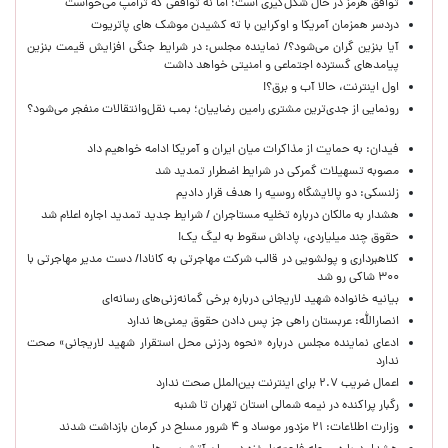
توافق هرمز در حال شکل‌گیری است؛ اما نه توافقی که ترامپ می‌خواست
دردسر همزمان آمریکا و اوکراین با ته کشیدن موشک های پاتریوت
آیا بنزین گران می‌شود؟/ نماینده مجلس: در شرایط جنگی افزایش قیمت بنزین
پیامدهای گسترده اجتماعی و امنیتی خواهد داشت
اول اینترنت، حالا آب و برق؟!
رونمایی از جدی‌ترین مشتری رامین رضاییان؛ بمب نقل‌وانتقالات منفجر می‌شود؟
فیدان: به حمایت از مذاکرات میان ایران و آمریکا ادامه خواهیم داد
مصوبه تسهیلات گمرکی در شرایط اضطرار تمدید شد
زلنسکی: دو پالایشگاه روسیه را هدف قرار دادیم
هشدار به مالکان درباره تخلیه مستاجران / شرایط جدید تمدید اجاره اعلام شد
حقوق چند میلیاردی، پاداش سقوط به لیگ یک!
کلاهبرداری و پولشویی در قالب شرکت مهاجرتی به کانادا/ دست مدیر مهاجرتی با
۳۰۰ شاکی رو شد
بیانیه خانواده شهید لاریجانی درباره برخی گمانه‌زنی‌های رسانه‌ای
انصارالله: عربستان راهی جز پس دادن حقوق یمنی‌ها ندارد
ادعای نماینده مجلس درباره «نحوه ردزنی محل استقرار شهید لاریجانی» صحت
ندارد
اعمال ضریب ۲.۷ برای اینترنت بین‌الملل صحت ندارد
رگبار پراکنده در نیمه شمالی استان تهران تا شنبه
وزارت اطلاعات: ۲۱ مزدور موساد و ۴ شرور مسلح در کرمان بازداشت شدند