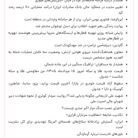
هشدار درباره مرحله فاجعه‌بار غزه در میان آتش‌بس‌های صوری
تغییر مثبت در عملکرد مالی بانک صادرات ایران/ درآمد عملیاتی ۸۰ درصد رشد
کرد
ابن‌الرضا: فناوری بومی ایران، برتر از هر سامانه وارداتی در منطقه است
روایت زندگی رهبر شهید انقلاب برای نسل نوجوان منتشر شد
پایش شبانه روزی تهویه قطارها و ایستگاه‌های مترو/ پیش‌بینی هوشمند تهویه
در قطارهای جدید
گاردین: دیپلماسی ترامپ در حد مهدکودک است
معاون هماهنگ‌کننده نیروی هوایی ارتش: وضعیت سه خلبان عملیات حمله به
العدید هنوز مشخص نیست
هشدار به مسافران؛ ترافیک سنگین در این جاده شمالی
قیمت جدید طلا و سکه امروز ۱۵ مردادماه ۱۴۰۵/ مرز مقاومتی طلا و سکه
شکست + جدول
سقوط آزاد قیمت خودرو در بازار/ آخرین قیمت پراید، پژو، ساینا، شاهین،
کوییک و تارا + جدول
شهید علی لاریجانی چگونه ردیابی شد؟/ روایت سردار کوثری از نحوه شهادت دبیر
شورای عالی امنیت ملی
ماجرای نصب سنگ مزار اکبر عبدی چیست؟
تکذیب شایعه «معافیت سربازان فراری»
ایران: گسترش زرادخانه سلاح‌های هسته‌ای آمریکا تهدیدی برای کل بشریت
است
باورهای نادرست درباره گرمازدگی