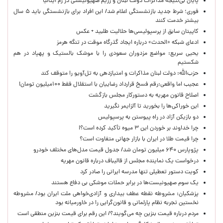
پایان بی‌نتیجه مذاکرات دولت لبنان و رژیم صهیونیستی در رم ایتالیا
فوری؛ شرط جدید بازنشستگی اعلام شد/ این افراد برای بازنشستگی باید ۵ سال
بیشتر خدمت کنند
کاپیتان سابق از پرسپولیسی‌ها حلالیت طلبید + عکس
ادعای شبکه «الحدث» درباره ایجاد گذرگاه موقت در تنگه هرمز
یحیی سریع: مواضع مزدوران سعودی را با موشک بالستیک و پهپاد در هم
شکستیم
حزب‌الله: دولت لبنان مذاکرات و امتیازدهی به تل‌آویو را متوقف کند
عجیب اما واقعی:رقم فسخ قرارداد رضاییان با استقلال فقط ۱۰۰میلیون تومان!
اصلاح قانون مهریه به دستورکار مجلس بازگشت
این خوراکی‌ها را بخورید تا آلزایمر نگیرید
دو بازیکن آزاد در راه پیوستن به پرسپولیس
چرا خداوند بر خوردن این ۳ میوه تأکید کرده است؟!
چرا قیمت طلا در ایران با بازار جهانی متفاوت است؟
پژوپارس ۶۴۰ میلیون تومان شد/ جدول قیمت مدل‌های مختلف خودرو
درخواست یک نماینده مجلس از قالیباف درباره قانون مهریه
کویت دستور تعطیلی تنها مدرسه ایرانی را صادر کرد
یک‌ سوم صهیونیست‌ها در برابر حملات موشکی بی دفاع هستند
پزشکیان: مشروطه نقطه عطف بیداری و آزادی‌خواهی ملت ایران بود/ مشروطه
نخستین تجربه نظام پارلمانی و قانون‌گرایی را در خاورمیانه بود
مردم درباره قیمت بنزین چه می‌گویند؟/ این رقم برای قیمت بنزین منطقی است