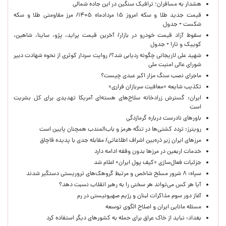
هشدار به مسافران؛ ترافیک سنگین در این جاده شمالی
قیمت جدید طلا و سکه امروز ۱۵ مردادماه ۱۴۰۵/ مرز مقاومتی طلا و سکه
شکست + جدول
سقوط آزاد قیمت خودرو در بازار/ آخرین قیمت پراید، پژو، ساینا، شاهین،
کوییک و تارا + جدول
شهید علی لاریجانی چگونه ردیابی شد؟/ روایت سردار کوثری از نحوه شهادت دبیر
شورای عالی امنیت ملی
ماجرای نصب سنگ مزار اکبر عبدی چیست؟
تکذیب شایعه «معافیت سربازان فراری»
ایران: گسترش زرادخانه سلاح‌های هسته‌ای آمریکا تهدیدی برای کل بشریت
است
باورهای نادرست درباره گرمازدگی
رویترز: تردد کشتی‌ها در تنگه هرمز و باب‌المندب همچنان پایین است
مرزهای ایران زیر ذره‌بین اشراف اطلاعاتی/ مقابله جدی با پدیده قاچاق
خدمات اربعین در مرزها بدون وقفه ادامه دارد
جزئیات فعال‌سازی «کیف پول ایران» اعلام شد
سپاه: ۸ شرور مسلح شاخص و مرتبط گروهک‌های تروریستی دستگیر شدند
آیا هر کس می‌تواند هر سخنی را به رهبر انقلاب نسبت دهد؟
آغاز دور سوم مذاکرات لبنان و رژیم صهیونیستی در رم
مسئله مانایی ایران و اصلاح الگوی توسعه
بغداد: نباید از خاک عراق برای حمله به کشورهای دیگر استفاده کرد