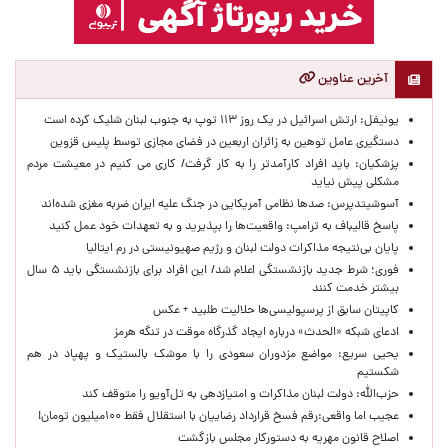
آخرین عناوین
یونیفل: ارتش اسرائیل در یک روز ۱۱۳ توپ به جنوب لبنان شلیک کرده است
دستگیری عامل توهین به زائران اربعین در فضای مجازی توسط پلیس قزوین
پزشکیان: باید افراد کارآمدتر را به کار گرفت/ کاری می کنیم در معیشت مردم
مشکلی پیش نیاید
آسوشیتدپرس: صدها نظامی آمریکایی در جنگ علیه ایران ضربه مغزی شده‌اند
پاسخ قالیباف به ترامپ: واقعیت‌ها را بپذیرید و به تعهدات خود عمل کنید
پایان بی‌نتیجه مذاکرات دولت لبنان و رژیم صهیونیستی در رم ایتالیا
فوری؛ شرط جدید بازنشستگی اعلام شد/ این افراد برای بازنشستگی باید ۵ سال
بیشتر خدمت کنند
کاپیتان سابق از پرسپولیسی‌ها حلالیت طلبید + عکس
ادعای شبکه «الحدث» درباره ایجاد گذرگاه موقت در تنگه هرمز
یحیی سریع: مواضع مزدوران سعودی را با موشک بالستیک و پهپاد در هم
شکستیم
حزب‌الله: دولت لبنان مذاکرات و امتیازدهی به تل‌آویو را متوقف کند
عجیب اما واقعی:رقم فسخ قرارداد رضاییان با استقلال فقط ۱۰۰میلیون تومان!
اصلاح قانون مهریه به دستورکار مجلس بازگشت