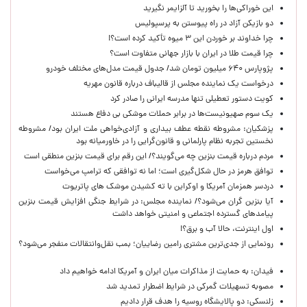
این خوراکی‌ها را بخورید تا آلزایمر نگیرید
دو بازیکن آزاد در راه پیوستن به پرسپولیس
چرا خداوند بر خوردن این ۳ میوه تأکید کرده است؟!
چرا قیمت طلا در ایران با بازار جهانی متفاوت است؟
پژوپارس ۶۴۰ میلیون تومان شد/ جدول قیمت مدل‌های مختلف خودرو
درخواست یک نماینده مجلس از قالیباف درباره قانون مهریه
کویت دستور تعطیلی تنها مدرسه ایرانی را صادر کرد
یک‌ سوم صهیونیست‌ها در برابر حملات موشکی بی دفاع هستند
پزشکیان: مشروطه نقطه عطف بیداری و آزادی‌خواهی ملت ایران بود/ مشروطه
نخستین تجربه نظام پارلمانی و قانون‌گرایی را در خاورمیانه بود
مردم درباره قیمت بنزین چه می‌گویند؟/ این رقم برای قیمت بنزین منطقی است
توافق هرمز در حال شکل‌گیری است؛ اما نه توافقی که ترامپ می‌خواست
دردسر همزمان آمریکا و اوکراین با ته کشیدن موشک های پاتریوت
آیا بنزین گران می‌شود؟/ نماینده مجلس: در شرایط جنگی افزایش قیمت بنزین
پیامدهای گسترده اجتماعی و امنیتی خواهد داشت
اول اینترنت، حالا آب و برق؟!
رونمایی از جدی‌ترین مشتری رامین رضاییان؛ بمب نقل‌وانتقالات منفجر می‌شود؟
فیدان: به حمایت از مذاکرات میان ایران و آمریکا ادامه خواهیم داد
مصوبه تسهیلات گمرکی در شرایط اضطرار تمدید شد
زلنسکی: دو پالایشگاه روسیه را هدف قرار دادیم