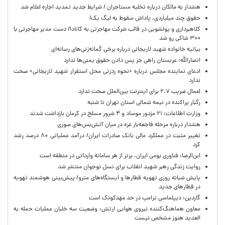
هشدار به مالکان درباره تخلیه مستاجران / شرایط جدید تمدید اجاره اعلام شد
حقوق چند میلیاردی، پاداش سقوط به لیگ یک!
کلاهبرداری و پولشویی در قالب شرکت مهاجرتی به کانادا/ دست مدیر مهاجرتی با
۳۰۰ شاکی رو شد
بیانیه خانواده شهید لاریجانی درباره برخی گمانه‌زنی‌های رسانه‌ای
انصارالله: عربستان راهی جز پس دادن حقوق یمنی‌ها ندارد
ادعای نماینده مجلس درباره «نحوه ردزنی محل استقرار شهید لاریجانی» صحت
ندارد
اعمال ضریب ۲.۷ برای اینترنت بین‌الملل صحت ندارد
رگبار پراکنده در نیمه شمالی استان تهران تا شنبه
وزارت اطلاعات: ۲۱ مزدور موساد و ۴ شرور مسلح در کرمان بازداشت شدند
هشدار درباره مرحله فاجعه‌بار غزه در میان آتش‌بس‌های صوری
تغییر مثبت در عملکرد مالی بانک صادرات ایران/ درآمد عملیاتی ۸۰ درصد رشد
کرد
ابن‌الرضا: فناوری بومی ایران، برتر از هر سامانه وارداتی در منطقه است
روایت زندگی رهبر شهید انقلاب برای نسل نوجوان منتشر شد
پایش شبانه روزی تهویه قطارها و ایستگاه‌های مترو/ پیش‌بینی هوشمند تهویه
در قطارهای جدید
گاردین: دیپلماسی ترامپ در حد مهدکودک است
معاون هماهنگ‌کننده نیروی هوایی ارتش: وضعیت سه خلبان عملیات حمله به
العدید هنوز مشخص نیست