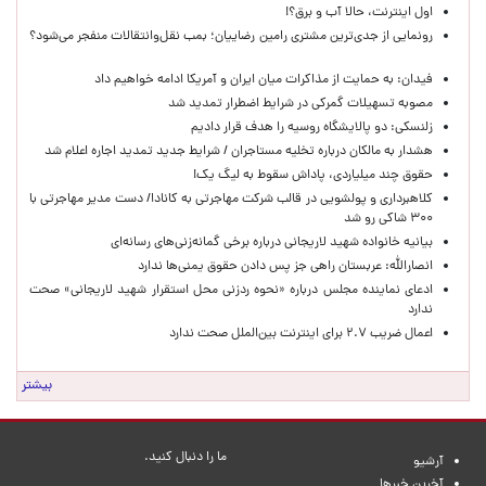
اول اینترنت، حالا آب و برق؟!
رونمایی از جدی‌ترین مشتری رامین رضاییان؛ بمب نقل‌وانتقالات منفجر می‌شود؟
فیدان: به حمایت از مذاکرات میان ایران و آمریکا ادامه خواهیم داد
مصوبه تسهیلات گمرکی در شرایط اضطرار تمدید شد
زلنسکی: دو پالایشگاه روسیه را هدف قرار دادیم
هشدار به مالکان درباره تخلیه مستاجران / شرایط جدید تمدید اجاره اعلام شد
حقوق چند میلیاردی، پاداش سقوط به لیگ یک!
کلاهبرداری و پولشویی در قالب شرکت مهاجرتی به کانادا/ دست مدیر مهاجرتی با
۳۰۰ شاکی رو شد
بیانیه خانواده شهید لاریجانی درباره برخی گمانه‌زنی‌های رسانه‌ای
انصارالله: عربستان راهی جز پس دادن حقوق یمنی‌ها ندارد
ادعای نماینده مجلس درباره «نحوه ردزنی محل استقرار شهید لاریجانی» صحت
ندارد
اعمال ضریب ۲.۷ برای اینترنت بین‌الملل صحت ندارد
بیشتر
ما را دنبال کنید.
آرشیو
آخرین خبرها