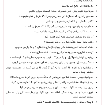
تصادفات اربعینی
مدودف: ژاپن تابع آمریکاست
ضرغامی: تغییر ریل، عین بصیرت است؛ فرصت سوزی نکنیم
محسن رضایی: اجازه باز شدن مسیر دوم در تنگه هرمز را نخواهیم داد
تکذیب اصابت و انفجار در قشم و بندرعباس
ادعای جدید رئیس دولت تروریستی آمریکا: تنگه هرمز باز است
ترامپ: فکر می‌کنم جنگ با ایران خیلی زود پایان می‌یابد
آمریکا تحریم‌های جدیدی علیه کوبا اعمال کرد
احتمالات آینده جنگ ایران و آمریکا چیست ؟
بانک تجارت، تأمین‌کننده مالی پروژه بازسازی فازهای ۴ و ۵ پارس جنوبی
توسعه فناوری، مسیر رقابت‌پذیری صنعت قطعه‌سازی است
یونیفل: ارتش اسرائیل در یک روز ۱۱۳ توپ به جنوب لبنان شلیک کرده است
دستگیری عامل توهین به زائران اربعین در فضای مجازی توسط پلیس قزوین
پزشکیان: باید افراد کارآمدتر را به کار گرفت/ کاری می کنیم در معیشت مردم
مشکلی پیش نیاید
آسوشیتدپرس: صدها نظامی آمریکایی در جنگ علیه ایران ضربه مغزی شده‌اند
پاسخ قالیباف به ترامپ: واقعیت‌ها را بپذیرید و به تعهدات خود عمل کنید
پایان بی‌نتیجه مذاکرات دولت لبنان و رژیم صهیونیستی در رم ایتالیا
فوری؛ شرط جدید بازنشستگی اعلام شد/ این افراد برای بازنشستگی باید ۵ سال
بیشتر خدمت کنند
کاپیتان سابق از پرسپولیسی‌ها حلالیت طلبید + عکس