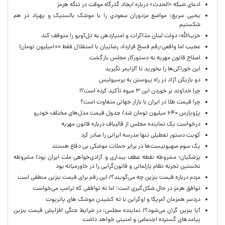
ادعای شبکه «الحدث» درباره ایجاد گذرگاه موقت در تنگه هرمز
یحیی سریع: مواضع مزدوران سعودی را با موشک بالستیک و پهپاد در هم
شکستیم
حزب‌الله: دولت لبنان مذاکرات و امتیازدهی به تل‌آویو را متوقف کند
عجیب اما واقعی:رقم فسخ قرارداد رضاییان با استقلال فقط ۱۰۰میلیون تومان!
اصلاح قانون مهریه به دستورکار مجلس بازگشت
این خوراکی‌ها را بخورید تا آلزایمر نگیرید
دو بازیکن آزاد در راه پیوستن به پرسپولیس
چرا خداوند بر خوردن این ۳ میوه تأکید کرده است؟!
چرا قیمت طلا در ایران با بازار جهانی متفاوت است؟
پژوپارس ۶۴۰ میلیون تومان شد/ جدول قیمت مدل‌های مختلف خودرو
درخواست یک نماینده مجلس از قالیباف درباره قانون مهریه
کویت دستور تعطیلی تنها مدرسه ایرانی را صادر کرد
یک‌ سوم صهیونیست‌ها در برابر حملات موشکی بی دفاع هستند
پزشکیان: مشروطه نقطه عطف بیداری و آزادی‌خواهی ملت ایران بود/ مشروطه
نخستین تجربه نظام پارلمانی و قانون‌گرایی را در خاورمیانه بود
مردم درباره قیمت بنزین چه می‌گویند؟/ این رقم برای قیمت بنزین منطقی است
توافق هرمز در حال شکل‌گیری است؛ اما نه توافقی که ترامپ می‌خواست
دردسر همزمان آمریکا و اوکراین با ته کشیدن موشک های پاتریوت
آیا بنزین گران می‌شود؟/ نماینده مجلس: در شرایط جنگی افزایش قیمت بنزین
پیامدهای گسترده اجتماعی و امنیتی خواهد داشت