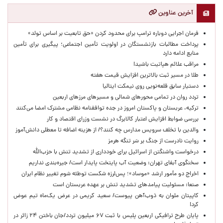
آخرین عناوین
فرمان اجرایی دوباره ترامپ برای محدود کردن «حق تابعیت بر اساس تولد»
پرداخت مطالبات بازنشستگان در اولویت تأمین اجتماعی؛ پیگیری برای تأمین
منابع ادامه دارد
مراقب علائم هپاتیت باشید!
طلا در مسیر ثبت بالاترین افزایش قیمت هفته
دستیار سابق قلعه‌نویی روی نیمکت ایتالیا
تردد روان در تمامی محورهای شمالی و مسیرهای مرزهای اربعین
ترکیه، عربستان و پاکستان امروز در جده توافقنامه نظامی مشترک امضا می‌کنند
بررسی ضوابط افزایش اعتبار کالابرگ در نشست وزرای اقتصاد و کار
والدین با تخلف سرویس مدارس چه کنند؟/ از هزینه اضافه تا معطلی دانش‌آموز
روایت نادرست از جنگ بر سَر تنگه هرمز
درخواست واشنگتن از اسرائیل برای خودداری از تشدید تنش با حزب‌الله
سخنگوی آبفای تهران: وضعیت آب پایتخت پایدار است/ جیره‌بندی نداریم
اخراج دو مأمور ارشد «موساد»؛ پس‌لرزه شکست توطئه شوم تغییر نظام ایران
صنعا: مسئولیت پیامدهای تشدید تنش بر عهده عربستان است
کاپیتان ملوان به ذوب‌آهن پیوست/ سعید کریمی در عرض یک‌ماه تیم عوض
کرد!
پایان طرح ترافیکی اربعین پلیس با ثبت ۶۷ میلیون تردد/جان باختن ۲۴ زائر در