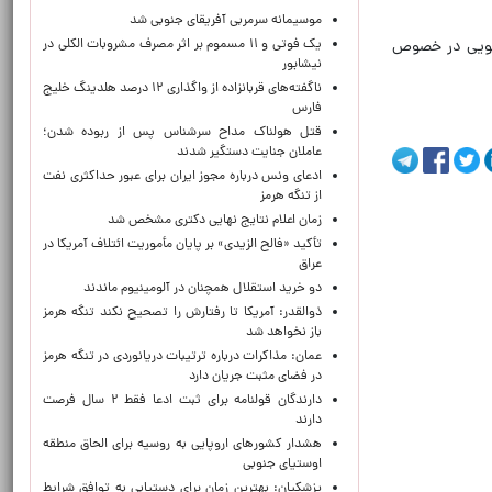
موسیمانه سرمربی آفریقای جنوبی شد
۰ به طور شبانه روز آماده پاسخگویی در خصوص
یک فوتی و ۱۱ مسموم بر اثر مصرف مشروبات الکلی در
نیشابور
ناگفته‌های قربانزاده از واگذاری ۱۲ درصد هلدینگ خلیج
فارس
قتل هولناک مداح سرشناس پس از ربوده شدن؛
عاملان جنایت دستگیر شدند
ادعای ونس درباره مجوز ایران برای عبور حداکثری نفت
از تنگه هرمز
زمان اعلام نتایج نهایی دکتری مشخص شد
تأکید «فالح الزیدی» بر پایان مأموریت ائتلاف آمریکا در
عراق
دو خرید استقلال همچنان در آلومینیوم ماندند
ذوالقدر: آمریکا تا رفتارش را تصحیح نکند تنگه هرمز
باز نخواهد شد
عمان: مذاکرات درباره ترتیبات دریانوردی در تنگه هرمز
در فضای مثبت جریان دارد
دارندگان قولنامه برای ثبت ادعا فقط ۲ سال فرصت
دارند
هشدار کشورهای اروپایی به روسیه برای الحاق منطقه
اوستیای جنوبی
پزشکیان‌: بهترین زمان برای دستیابی به توافق شرایط