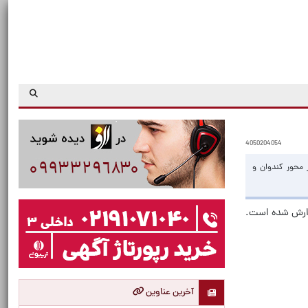
4050204054
 محور کندوان و
زارش شده است.
آخرین عناوین