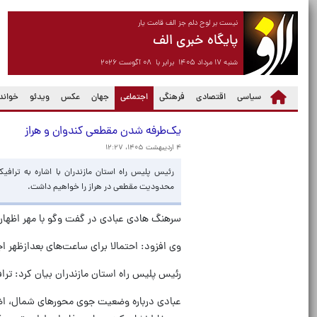
نیست بر لوح دلم جز الف قامت یار
پایگاه خبری الف
شنبه ۱۷ مرداد ۱۴۰۵ برابر با ۰۸ آگوست ۲۰۲۶
(current)
سیاسی
اقتصادی
فرهنگی
اجتماعی
جهان
عکس
ویدئو
خواندن
یک‌طرفه شدن مقطعی کندوان و هراز
۴ اردیبهشت ۱۴۰۵، ۱۲:۲۷
رئیس پلیس راه استان مازندران با اشاره به ترافی
محدودیت مقطعی در هراز را خواهیم داشت.
سرهنگ هادی عبادی در گفت وگو با مهر اظهار
وی افزود: احتمالا برای ساعت‌های بعدازظهر 
رئیس پلیس راه استان مازندران بیان کرد: تر
عبادی درباره وضعیت جوی محورهای شمال، اضا