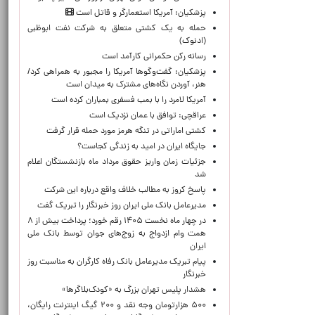
پزشکیان: آمریکا استعمارگر و قاتل است
حمله به یک کشتی متعلق به شرکت نفت ابوظبی
(ادنوک)
رسانه رکن حکمرانی کارآمد است
پزشکیان: گفت‌وگوها آمریکا را مجبور به همراهی کرد/
هنر، آوردن نگاه‌های مشترک به میدان است
آمریکا لامرد را با بمب فسفری بمباران کرده است
عراقچی: توافق با عمان نزدیک است
کشتی اماراتی در تنگه هرمز مورد حمله قرار گرفت
جایگاه ایران در امید به زندگی کجاست؟
جزئیات زمان واریز حقوق مرداد ماه بازنشستگان اعلام
شد
پاسخ کروز به مطالب خلاف واقع درباره این شرکت
مدیرعامل بانک ملی ایران روز خبرنگار را تبریک گفت
در چهار ماه نخست ۱۴۰۵ رقم خورد؛ پرداخت بیش از ۸
همت وام ازدواج به زوج‌های جوان توسط بانک ملی
ایران
پیام تبریک مدیرعامل بانک رفاه کارگران به مناسبت روز
خبرنگار
هشدار پلیس تهران بزرگ به «کودک‌بلاگرها»
۵۰۰ هزارتومان وجه نقد و ۲۰۰ گیگ اینترنت رایگان،