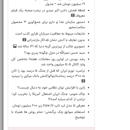
۱۹ میلیون تومان شد + جدول
لحظه‌ فحش دادن اکبر عبدی در پشت صحنه یک فیلم
معروف
دستور سازمان غذا و دارو برای جمع‌آوری ۳ محصول
سلامت‌محور
شایعات مربوط به معافیت سربازان فراری کذب است
بدون تعارف با آتش نشان فداکار مازندرانی
تصویری جالب از پیرترین گربه دنیا که ۳۱ ساله شد
سید حسن نصرالله در منزل چگونه پدری بود؟
رشد بورس در اولین روز معاملات هفته/ شاخص کل
وارد کانال ۵.۵ میلیون واحد شد
ترامپ: تورم ایران که قبل از جنگ ۵ درصد بود را الان
به ۳۰۰ درصد رسانده‌ایم!/واکنش بانک مرکزی را ببینید
ژاپن با افزایش توان نظامی خود به دنبال چیست؟
چاک شومر: جنگ ایران اشتغال آمریکا را تخریب کرد؛
ترامپ از کدام سیاره آمده؟!
معرفی ۵ مدل لپ تاپ Core i۷ زیر ۲۰۰ میلیون تومان
استعلام سوابق چک برگشتی؛ تمام روش ها همراه با
توضیح