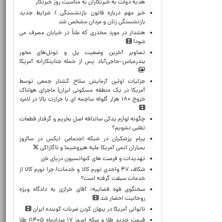
هدیه دولت به خبرنگاران به مناسبت روز خبرنگار
خبر مهم درباره قانون بازنشستگی / شرایط جدید
بازنشستگی زنان و مردان مشخص شد
هشدار در مورد مخدری که علناً در خیابان مصرف می
شود!
تصاویر آخرین وضعیت پل و تونل‌های محور
بندرعباس–حاجی‌آباد پس از حمله جنایتکارانه آمریکا
جزئیات اولین آزمایش سلاح کشتار جمعی توسط
آمریکا در یک منطقه مسکونی ایران| ماجرای هولناک
خروج ۱۸۰ هزار گلوله ساچمه ای با حرارت بالا در لامرد
چگونه لوازم یدکی سانتافه اصل بخریم و گرفتار قطعات
تقلبی نشویم؟
پیام پزشکیان در شبکه اجتماعی ایکس در سالروز
بمباران اتمی آمریکا علیه هیروشیما و ناگازاکی
تهدیدات و فرصت های کنوانسیون دریای خزر
شکاف ۴۷ واحدی تورم کالا و خدمات/ چرا تورم کالا از
خدمات سبقت گرفته است؟
سخنگوی قوه قضاییه: آقای خرازی به دادگاه ویژه
روحانیت احضار شد
ناتوانی آمریکا در پنهان کردن ضربات کوبنده ایران
قیمت جدید طلا و سکه امروز ۱۷ مردادماه ۱۴۰۵/ طلا