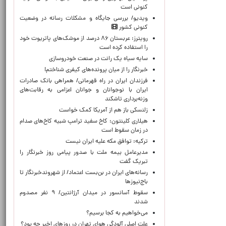
کنونی است
ویدیو/ بررسی جایگاه و مشکلات رسانه در وضعیت
کنونی کشور
رویترز: عربستان ۸۶ درصد از موشک‌های پاتریوت خود
را استفاده کرده است
سایه سیاه یک رانت در صنعت خودروسازی
خبرنگار را از میان پرونده‌های کیفری شناختم!
​فرزندان ایران در راه قهرمانی/ همراهی بانک صادرات
ایران با نوجوانان و جوانان اعزامی به رقابت‌های
وزنه‌برداری تاشکند
زلنسکی باز هم از آمریکا کمک خواست
هیلاری کلینتون: کاخ سفید ترامپ شبیه کاخ‌های صدام
در زمان سقوط است
ترکیه: توافق مکه علیه ایران نیست
مدیرعامل بیمه ملت با صدور پیامی روز خبرنگار را
تبریک گفت
رسانه‌های ایران در بن‌بست اعتماد/ از شهروندخبرنگار تا
باج‌نیوزها
سقوط آسانسور در میدان آرژانتین/ ۹ نفر مصدوم
شدند
می‌خواهیم به کجا برسیم؟
علت اصلی آلودگی هوای تهران در روزهای اخیر چه بود؟