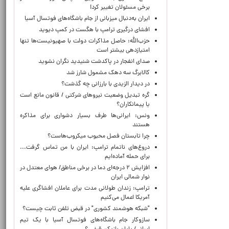
برخی مسئولان تغییر کرد!
ایران به‌دنبال میزبانی از جام باشگاه‌های فوتسال آسیا
افشای درگیری ترامپ با هگست در کمپ دیوید
حزب‌الله: حاصل مذاکرات دولت با صهیونیست‌ها تنها
امتیازدهی‌ بیشتر است
صدای انفجار در پاکدشت شنیدید نگران نشوید
کالابرگ سه دهک مشمول شارز شد
در دیدار الزیدی با بارزانی چه گذشت؟
گره تبدیل وضعیت نیروهای شرکتی / قانون مانع است
یا پیمانکاران؟
ونس: ایرانی‌ها طرف بسیار دشواری برای مذاکره
هستند
چرا تابستان فصل محبوب میکروب‌هاست؟
دروغ‌های ناتمام ترامپ: ایران با من تماس گرفت...
برای حمله آماده‌ایم
افزایش ۲ درجه‌ای دما در برخی مناطق/ هوای معتدل در
نوار شمالی ایران
ترامپ: زندان طولانی مدت برای عاملان افشاگری‌ علیه
آمریکا اعمال می‌کنیم
"شبکه هوشمند کشوری" در قبض تلفن ثابت چیست؟
سازوکار جام باشگاه‌های فوتسال آسیا با یک تیم