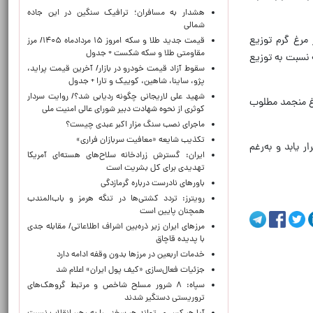
هشدار به مسافران؛ ترافیک سنگین در این جاده
شمالی
 مرغ گرم توزیع
قیمت جدید طلا و سکه امروز ۱۵ مردادماه ۱۴۰۵/ مرز
مقاومتی طلا و سکه شکست + جدول
ه نسبت به توزیع
سقوط آزاد قیمت خودرو در بازار/ آخرین قیمت پراید،
پژو، ساینا، شاهین، کوییک و تارا + جدول
شهید علی لاریجانی چگونه ردیابی شد؟/ روایت سردار
رغ منجمد مطلوب
کوثری از نحوه شهادت دبیر شورای عالی امنیت ملی
ماجرای نصب سنگ مزار اکبر عبدی چیست؟
تکذیب شایعه «معافیت سربازان فراری»
 یابد و به‌رغم
ایران: گسترش زرادخانه سلاح‌های هسته‌ای آمریکا
تهدیدی برای کل بشریت است
باورهای نادرست درباره گرمازدگی
رویترز: تردد کشتی‌ها در تنگه هرمز و باب‌المندب
همچنان پایین است
مرزهای ایران زیر ذره‌بین اشراف اطلاعاتی/ مقابله جدی
با پدیده قاچاق
خدمات اربعین در مرزها بدون وقفه ادامه دارد
جزئیات فعال‌سازی «کیف پول ایران» اعلام شد
سپاه: ۸ شرور مسلح شاخص و مرتبط گروهک‌های
تروریستی دستگیر شدند