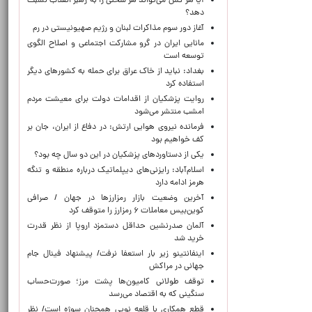
آیا هر کس می‌تواند هر سخنی را به رهبر انقلاب نسبت
دهد؟
آغاز دور سوم مذاکرات لبنان و رژیم صهیونیستی در رم
مانایی ایران در گرو مشارکت اجتماعی و اصلاح الگوی
توسعه است
بغداد: نباید از خاک عراق برای حمله به کشورهای دیگر
استفاده کرد
روایت پزشکیان از اقدامات دولت برای معیشت مردم
امشب منتشر می‌شود
فرمانده نیروی هوایی ارتش: در دفاع از ایران، جان بر
کف خواهیم بود
یکی از دستاوردهای پزشکیان در این دو سال چه بود؟
اسلام‌آباد: رایزنی‌های دیپلماتیک درباره منطقه و تنگه
هرمز ادامه دارد
آخرین وضعیت بازار رمزارزها در جهان / صرافی
کوین‌بیس معاملات ۶ رمزارز را متوقف کرد
آلمان صدرنشین حداقل دستمزد اروپا از نظر قدرت
خرید شد
اینفانتینو زیر بار استعفا نرفت/ پیشنهاد فینال جام
جهانی در مراکش
توقف طولانی کامیون‌ها پشت مرز؛ صورت‌حساب
سنگینی که به اقتصاد می‌رسد
قطع همکاری با قلعه نویی همچنان سوژه است/ نظر