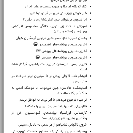
ایرانی/ پایان بازیکن قرضی؟
کلان‌توطئه آمریکا و صهیونیست‌ها علیه ایران
خبر خوش بهزیستی برای مراکز توانبخشی
آیا فناوری می‌تواند جای آتش‌نشان‌ها را بگیرد؟
آموزش ساخت زیر اتویی خانگی مخصوص اتوکشی
روی زمین (ساده و ارزان)
رحمان عموزاد تنها صدرنشین برترین آزادکاران جهان
آخرین عناوین روزنامه‌های اقتصادی
آخرین عناوین روزنامه‌های ورزشی
آخرین عناوین روزنامه‌های سیاسی
فارن‌پالیسی: عربستان در بن‌بست راهبردی گرفتار شده
است
انهدام باند قاچاق بیش از ۵ میلیون لیتر سوخت در
بندرعباس
اندیشکده هادسن: چین می‌تواند با موشک اتمی به
خاک آمریکا حمله کند
ترامپ: ترجیح می‌دهم با ایرانی‌‌ها به توافق برسم
فناوری‌ای که می‌تواند هر رمز عبوری را بشکند!
کارشناس اوراسیا: پیامدهای کنوانسیون خزر از
واگذاری بحرین هم زیان‌بارتر است
خروج ناگهانی نتانیاهو از مراسمی به دلایل امنیتی
روسیه: ماکرون به کی‌یف دستور حملات تروریستی