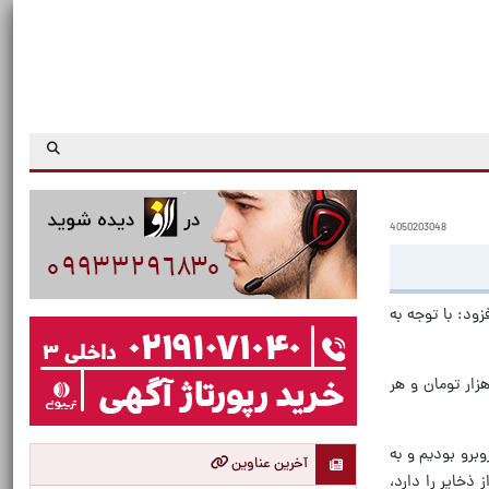
4050203048
ود: با توجه به
د: قیمت هر کیلو گوشت قرمز در میدان بهمن برای مصرف کننده یک میلیون و ۲۸۰ هزار تومان، گوشت مرغ ۳۲۰ هزار تومان و هر
برو بودیم و به
آخرین عناوین
ذخایر را دارد،