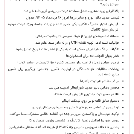
اسرائیل دارد؟
بلاتکلیفی پرونده‌های مشاغل سخت/ دولت از بررسی آیین‌نامه خبر داد
قیمت جدید دلار، یورو و سایر ارزها امروز ۱۶ مردادماه ۱۴۰۵/ جدول
افزایش اعتبار کالابرگ الکترونیکی جدی شد/ جزییات جلسه ویژه دولت درباره
افزایش مبلغ کالابرگ
سامانه ضد موشکی لیزری؛ از بلوف سیاسی تا واقعیت میدانی
جزئیات ثبت ادعا، تهیه نقشه UTM و ارائه مادر سند اعلام شد
تلگراف: جنگ علیه ایران ممکن است به یکی از اشتباهات تاریخ تبدیل شود
خطر پنهان التهاب لثه برای استخوان‌ها
فرمان اجرایی دوباره ترامپ برای محدود کردن «حق تابعیت بر اساس تولد»
پرداخت مطالبات بازنشستگان در اولویت تأمین اجتماعی؛ پیگیری برای تأمین
منابع ادامه دارد
مراقب علائم هپاتیت باشید!
محسن رضایی دبیر جدید شورایعالی امنیت ملی شد
طلا در مسیر ثبت بالاترین افزایش قیمت هفته
دستیار سابق قلعه‌نویی روی نیمکت ایتالیا
تردد روان در تمامی محورهای شمالی و مسیرهای مرزهای اربعین
ترکیه، عربستان و پاکستان امروز در جده توافقنامه نظامی مشترک امضا می‌کنند
بررسی ضوابط افزایش اعتبار کالابرگ در نشست وزرای اقتصاد و کار
والدین با تخلف سرویس مدارس چه کنند؟/ از هزینه اضافه تا معطلی دانش‌آموز