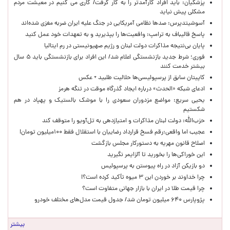
پزشکیان: باید افراد کارآمدتر را به کار گرفت/ کاری می کنیم در معیشت مردم
مشکلی پیش نیاید
آسوشیتدپرس: صدها نظامی آمریکایی در جنگ علیه ایران ضربه مغزی شده‌اند
پاسخ قالیباف به ترامپ: واقعیت‌ها را بپذیرید و به تعهدات خود عمل کنید
پایان بی‌نتیجه مذاکرات دولت لبنان و رژیم صهیونیستی در رم ایتالیا
فوری؛ شرط جدید بازنشستگی اعلام شد/ این افراد برای بازنشستگی باید ۵ سال
بیشتر خدمت کنند
کاپیتان سابق از پرسپولیسی‌ها حلالیت طلبید + عکس
ادعای شبکه «الحدث» درباره ایجاد گذرگاه موقت در تنگه هرمز
یحیی سریع: مواضع مزدوران سعودی را با موشک بالستیک و پهپاد در هم
شکستیم
حزب‌الله: دولت لبنان مذاکرات و امتیازدهی به تل‌آویو را متوقف کند
عجیب اما واقعی:رقم فسخ قرارداد رضاییان با استقلال فقط ۱۰۰میلیون تومان!
اصلاح قانون مهریه به دستورکار مجلس بازگشت
این خوراکی‌ها را بخورید تا آلزایمر نگیرید
دو بازیکن آزاد در راه پیوستن به پرسپولیس
چرا خداوند بر خوردن این ۳ میوه تأکید کرده است؟!
چرا قیمت طلا در ایران با بازار جهانی متفاوت است؟
پژوپارس ۶۴۰ میلیون تومان شد/ جدول قیمت مدل‌های مختلف خودرو
بیشتر