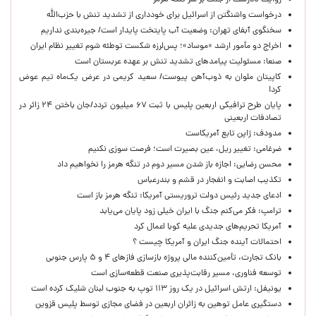
روایت نادرست از جنگ بر سَر تنگه هرمز
درخواست واشنگتن از اسرائیل برای خودداری از تشدید تنش با حزب‌الله
سخنگوی آبفای تهران: وضعیت آب پایتخت پایدار است/ جیره‌بندی نداریم
اخراج دو مأمور ارشد «موساد»؛ پس‌لرزه شکست توطئه شوم تغییر نظام ایران
صنعا: مسئولیت پیامدهای تشدید تنش بر عهده عربستان است
کاپیتان ملوان به ذوب‌آهن پیوست/ سعید کریمی در عرض یک‌ماه تیم عوض
کرد!
پایان طرح ترافیکی اربعین پلیس با ثبت ۶۷ میلیون تردد/جان باختن ۲۴ زائر در
تصادفات اربعینی
مدودف: ژاپن تابع آمریکاست
ضرغامی: تغییر ریل، عین بصیرت است؛ فرصت سوزی نکنیم
محسن رضایی: اجازه باز شدن مسیر دوم در تنگه هرمز را نخواهیم داد
تکذیب اصابت و انفجار در قشم و بندرعباس
ادعای جدید رئیس دولت تروریستی آمریکا: تنگه هرمز باز است
ترامپ: فکر می‌کنم جنگ با ایران خیلی زود پایان می‌یابد
آمریکا تحریم‌های جدیدی علیه کوبا اعمال کرد
احتمالات آینده جنگ ایران و آمریکا چیست ؟
بانک تجارت، تأمین‌کننده مالی پروژه بازسازی فازهای ۴ و ۵ پارس جنوبی
توسعه فناوری، مسیر رقابت‌پذیری صنعت قطعه‌سازی است
یونیفل: ارتش اسرائیل در یک روز ۱۱۳ توپ به جنوب لبنان شلیک کرده است
دستگیری عامل توهین به زائران اربعین در فضای مجازی توسط پلیس قزوین