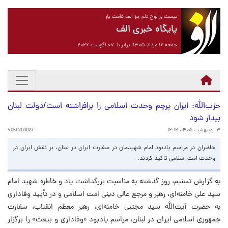
نیست بر لوح دلم جز الف قامت یار
پایگاه خبری الف
جمعه ۱۶ مرداد ۱۴۰۵ برابر با ۰۷ آگوست ۲۰۲۶
حزب‌الله: ایران پرچم وحدت اسلامی را برافراشته است/دولت لبنان
بیدار شود
۳ اردیبهشت ۱۴۰۵، ۱۲:۱۲
4050203027
حاضران در مراسم یادبود امام شهیدمان در سفارت ایران در لبنان، بر نقش ایران در
وحدت امت اسلامی تاکید کردند.
به گزارش تسنیم، روز گذشته به مناسبت بزرگداشت یاد و خاطره شهید امام
سید علی خامنه‌ای، رهبر و مرجع عالی دینی امت اسلامی و در تأیید وفاداری
به حضرت آیت‌الله سید مجتبی خامنه‌ای، رهبر معظم انقلاب، سفارت
جمهوری اسلامی ایران در لبنان، مراسم یادبود «وفاداری و بیعت» را برگزار