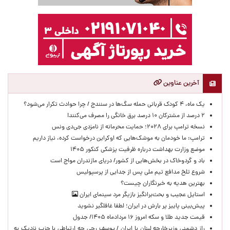
آخرین عناوین
یک ماه، ۴ کودک قربانی حمله سگ‌ها در سنندج / چرا حوادث تکرار می‌شود؟
۲ درصد از مشترکان ۱۰ درصد برق خانگی را مصرف می‌کنند!
نسخه ترامپ برای ۲۰۲۸؛ حمایت محرمانه از نامزدی جی‌دی ونس
ترامپ: ما خودمان به موشک‌هایی که اوکراین درخواست کرده، نیاز داریم
موضع وزارت بهداشت درباره ظرفیت پزشکی کنکور ۱۴۰۵
باد و گردوخاک در بخش‌هایی از کشور/ دریای مازندران مواج است
شروع تلخ مدافع تیم ملی پس از جدایی از پرسپولیس
بهترین هدیه به خبرنگاران چیست؟
استایل عجیب و بحث‌برانگیز بازیگر مرد سینمای ایران
پیش‌بینی پاییز پر بارش در ایران؛ لطفا غافلگیر نشوید
قیمت جدید طلا و سکه امروز ۱۶ مردادماه ۱۴۰۵/ جدول
راز دشمنی وزیرخارجه لبنان با ایران / یوسف رجی چه ارتباطی با حزب نزدیک به