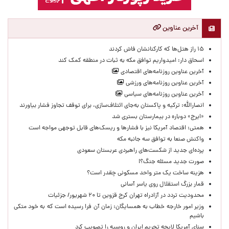
آخرین عناوین
۱۵ راز هتل‌ها که کارکنانشان فاش کردند
اسحاق دار: امیدواریم توافق مکه به ثبات در منطقه کمک کند
آخرین عناوین روزنامه‌های اقتصادی
آخرین عناوین روزنامه‌های ورزشی
آخرین عناوین روزنامه‌های سیاسی
انصارالله: ترکیه و پاکستان به‌جای ائتلاف‌سازی، برای توقف تجاوز فشار بیاورند
«ایرج» دوباره در بیمارستان بستری شد
همتی: اقتصاد آمریکا نیز با فشارها و ریسک‌های قابل توجهی مواجه است
واکنش صنعا به توافق سه جانبه مکه
پرده‌ای جدید از شکست‌های راهبردی عربستان سعودی
صورت جدید مسئله جنگ؟!
هزینه ساخت یک متر واحد مسکونی چقدر است؟
قمار بزرگ استقلال روی یاسر آسانی
محدودیت تردد در آزادراه تهران کرج قزوین تا ۲۰ شهریور/ جزئیات
وزیر امور خارجه خطاب به همسایگان: زمان آن فرا رسیده است که به خود متکی
باشیم
سنای آمریکا لایحه تحریم ایران و روسیه را تصویب کرد