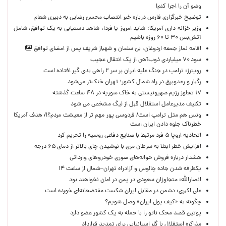
وضو آن را اجرا کنم!
توضیح خبرگزاری فارس درباره خبر انتصاب محسن رضایی به دبیری شعام
وزیر خزانه داری آمریکا: شاید امروز یا فردا، شاهد دستیابی به یک توافق، شامل
آتش‌بس ۳۰ تا ۶۰ روزه باشیم
اقامه نماز جمعه اردوغان، بن ‌سلمان و شهباز شریف پس از امضای توافق
سود ۷۰ میلیاردی ذوب‌آهن از یک انتقال عجیب
رویترز: ترامپ در جنگ علیه ایران بر سر ۲ راهی بدی گیر افتاده است
رگبار و رعدوبرق در راه شمال کشور؛ تهران خنک‌تر می‌شود
۱۷ تجاوز رژیم صهیونیستی به خاک سوریه در ۴۸ ساعت گذشته
تکلیف مدیرعامل استقلال قبل از لیگ مشخص می شود
ونس هم مثل ترامپ است/ فردوسی پور مهم تر از معیشت مردم؟!/ هدف آمریکا
خطرناک جلوه دادن ایران است
اتحادیه اروپا ۵ فرد مرتبط با صنایع دفاعی روسیه را تحریم کرد
افزایش خطر ابتلا به سرطان مری با نوشیدن چای بالاتر از دمای ۶۵ درجه
هشدار درباره فروش حواله‌های صوری خودروهای وارداتی
یکطرفه شدن جاده چالوس و آزادراه تهران–شمال از ساعت ۱۴
انصارالله: متجاوزان سعودی در یمن در امان نخواهند بود
علی اکبری: دشمن در مقابل ایران شکست مفتضحانه‌ای خورده است
چگونه به «کیف پول ایران» وصل شویم؟
پوتین قصد محک ناتو را با حمله به یک کشور عضو دارد
مذاکره استقلال با گلر اسپانیایی برای تمدید قرارداد