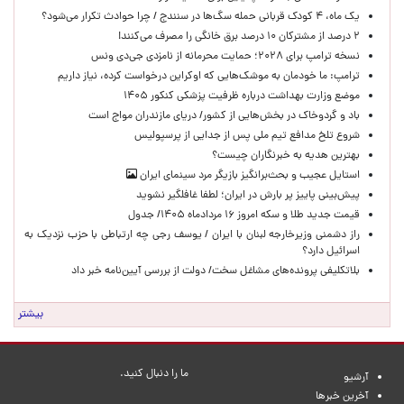
یک ماه، ۴ کودک قربانی حمله سگ‌ها در سنندج / چرا حوادث تکرار می‌شود؟
۲ درصد از مشترکان ۱۰ درصد برق خانگی را مصرف می‌کنند!
نسخه ترامپ برای ۲۰۲۸؛ حمایت محرمانه از نامزدی جی‌دی ونس
ترامپ: ما خودمان به موشک‌هایی که اوکراین درخواست کرده، نیاز داریم
موضع وزارت بهداشت درباره ظرفیت پزشکی کنکور ۱۴۰۵
باد و گردوخاک در بخش‌هایی از کشور/ دریای مازندران مواج است
شروع تلخ مدافع تیم ملی پس از جدایی از پرسپولیس
بهترین هدیه به خبرنگاران چیست؟
استایل عجیب و بحث‌برانگیز بازیگر مرد سینمای ایران
پیش‌بینی پاییز پر بارش در ایران؛ لطفا غافلگیر نشوید
قیمت جدید طلا و سکه امروز ۱۶ مردادماه ۱۴۰۵/ جدول
راز دشمنی وزیرخارجه لبنان با ایران / یوسف رجی چه ارتباطی با حزب نزدیک به
اسرائیل دارد؟
بلاتکلیفی پرونده‌های مشاغل سخت/ دولت از بررسی آیین‌نامه خبر داد
بیشتر
ما را دنبال کنید.
آرشیو
آخرین خبرها