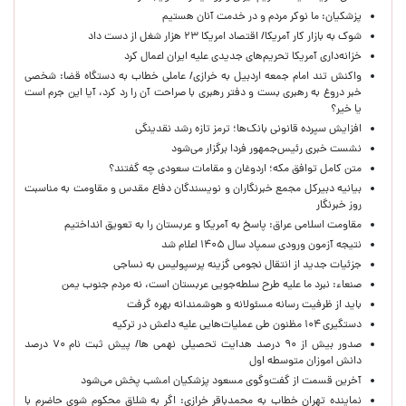
پزشکیان: ما نوکر مردم و در خدمت آنان هستیم
شوک به بازار کار آمریکا/ اقتصاد امریکا ۲۳ هزار شغل از دست داد
خزانه‌داری آمریکا تحریم‌های جدیدی علیه ایران اعمال کرد
واکنش تند امام جمعه اردبیل به خرازی/ عاملی خطاب به دستگاه قضا: شخصی
خبر دروغ به رهبری بست و دفتر رهبری با صراحت آن را رد کرد، آیا این جرم است
یا خیر؟
افزایش سپرده قانونی بانک‌ها؛ ترمز تازه رشد نقدینگی
نشست خبری رئیس‌جمهور فردا برگزار می‌شود
متن کامل توافق مکه؛ اردوغان و مقامات سعودی چه گفتند؟
بیانیه دبیرکل مجمع خبرنگاران و نویسندگان دفاع مقدس و مقاومت به مناسبت
روز خبرنگار
مقاومت اسلامی عراق: پاسخ به آمریکا و عربستان را به تعویق انداختیم
نتیجه آزمون ورودی سمپاد سال ۱۴۰۵ اعلام شد
جزئیات جدید از انتقال نجومی گزینه پرسپولیس به نساجی
صنعاء: نبرد ما علیه طرح سلطه‌جویی عربستان است، نه مردم جنوب یمن
باید از ظرفیت رسانه مسئولانه و هوشمندانه بهره گرفت
دستگیری ۱۰۴ مظنون طی عملیات‌هایی علیه داعش در ترکیه
صدور بیش از ۹۰ درصد هدایت تحصیلی نهمی ها/ پیش ثبت نام ۷۰ درصد
دانش اموزان متوسطه اول
آخرین قسمت از گفت‌وگوی مسعود پزشکیان امشب پخش می‌شود
نماینده تهران خطاب به محمدباقر خرازی: اگر به شلاق محکوم شوی حاضرم با