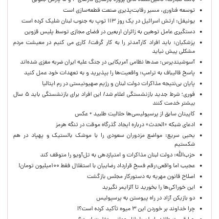
بانک تجارت، تأمین‌کننده مالی پروژه بازسازی فازهای ۴ و ۵ پارس جنوبی
توسعه فناوری، مسیر رقابت‌پذیری صنعت قطعه‌سازی است
یونیفل: ارتش اسرائیل در یک روز ۱۱۳ توپ به جنوب لبنان شلیک کرده است
دستگیری عامل توهین به زائران اربعین در فضای مجازی توسط پلیس قزوین
پزشکیان: باید افراد کارآمدتر را به کار گرفت/ کاری می کنیم در معیشت مردم
مشکلی پیش نیاید
آسوشیتدپرس: صدها نظامی آمریکایی در جنگ علیه ایران ضربه مغزی شده‌اند
پاسخ قالیباف به ترامپ: واقعیت‌ها را بپذیرید و به تعهدات خود عمل کنید
پایان بی‌نتیجه مذاکرات دولت لبنان و رژیم صهیونیستی در رم ایتالیا
فوری؛ شرط جدید بازنشستگی اعلام شد/ این افراد برای بازنشستگی باید ۵ سال
بیشتر خدمت کنند
کاپیتان سابق از پرسپولیسی‌ها حلالیت طلبید + عکس
ادعای شبکه «الحدث» درباره ایجاد گذرگاه موقت در تنگه هرمز
یحیی سریع: مواضع مزدوران سعودی را با موشک بالستیک و پهپاد در هم
شکستیم
حزب‌الله: دولت لبنان مذاکرات و امتیازدهی به تل‌آویو را متوقف کند
عجیب اما واقعی:رقم فسخ قرارداد رضاییان با استقلال فقط ۱۰۰میلیون تومان!
اصلاح قانون مهریه به دستورکار مجلس بازگشت
این خوراکی‌ها را بخورید تا آلزایمر نگیرید
دو بازیکن آزاد در راه پیوستن به پرسپولیس
چرا خداوند بر خوردن این ۳ میوه تأکید کرده است؟!