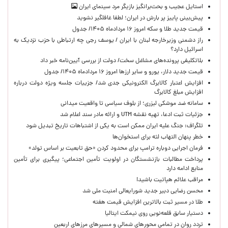
استایل عجیب و بحث‌برانگیز بازیگر مرد سینمای ایران
پیش‌بینی پاییز پر بارش در ایران؛ لطفا غافلگیر نشوید
قیمت جدید طلا و سکه امروز ۱۶ مردادماه ۱۴۰۵/ جدول
راز دشمنی وزیرخارجه لبنان با ایران / یوسف رجی چه ارتباطی با حزب نزدیک به
اسرائیل دارد؟
بلاتکلیفی پرونده‌های مشاغل سخت/ دولت از بررسی آیین‌نامه خبر داد
قیمت جدید دلار، یورو و سایر ارزها امروز ۱۶ مردادماه ۱۴۰۵/ جدول
افزایش اعتبار کالابرگ الکترونیکی جدی شد/ جزییات جلسه ویژه دولت درباره
افزایش مبلغ کالابرگ
سامانه ضد موشکی لیزری؛ از بلوف سیاسی تا واقعیت میدانی
جزئیات ثبت ادعا، تهیه نقشه UTM و ارائه مادر سند اعلام شد
تلگراف: جنگ علیه ایران ممکن است به یکی از اشتباهات تاریخ تبدیل شود
خطر پنهان التهاب لثه برای استخوان‌ها
فرمان اجرایی دوباره ترامپ برای محدود کردن «حق تابعیت بر اساس تولد»
پرداخت مطالبات بازنشستگان در اولویت تأمین اجتماعی؛ پیگیری برای تأمین
منابع ادامه دارد
مراقب علائم هپاتیت باشید!
محسن رضایی دبیر جدید شورایعالی امنیت ملی شد
طلا در مسیر ثبت بالاترین افزایش قیمت هفته
دستیار سابق قلعه‌نویی روی نیمکت ایتالیا
تردد روان در تمامی محورهای شمالی و مسیرهای مرزهای اربعین