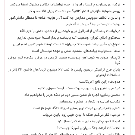
ترکیه، عربستان و پاکستان امروز در جده توافقنامه نظامی مشترک امضا می‌کنند
بررسی ضوابط افزایش اعتبار کالابرگ در نشست وزرای اقتصاد و کار
والدین با تخلف سرویس مدارس چه کنند؟/ از هزینه اضافه تا معطلی دانش‌آموز
روایت نادرست از جنگ بر سَر تنگه هرمز
درخواست واشنگتن از اسرائیل برای خودداری از تشدید تنش با حزب‌الله
سخنگوی آبفای تهران: وضعیت آب پایتخت پایدار است/ جیره‌بندی نداریم
اخراج دو مأمور ارشد «موساد»؛ پس‌لرزه شکست توطئه شوم تغییر نظام ایران
صنعا: مسئولیت پیامدهای تشدید تنش بر عهده عربستان است
کاپیتان ملوان به ذوب‌آهن پیوست/ سعید کریمی در عرض یک‌ماه تیم عوض
کرد!
پایان طرح ترافیکی اربعین پلیس با ثبت ۶۷ میلیون تردد/جان باختن ۲۴ زائر در
تصادفات اربعینی
مدودف: ژاپن تابع آمریکاست
ضرغامی: تغییر ریل، عین بصیرت است؛ فرصت سوزی نکنیم
محسن رضایی: اجازه باز شدن مسیر دوم در تنگه هرمز را نخواهیم داد
تکذیب اصابت و انفجار در قشم و بندرعباس
ادعای جدید رئیس دولت تروریستی آمریکا: تنگه هرمز باز است
ترامپ: فکر می‌کنم جنگ با ایران خیلی زود پایان می‌یابد
آمریکا تحریم‌های جدیدی علیه کوبا اعمال کرد
احتمالات آینده جنگ ایران و آمریکا چیست ؟