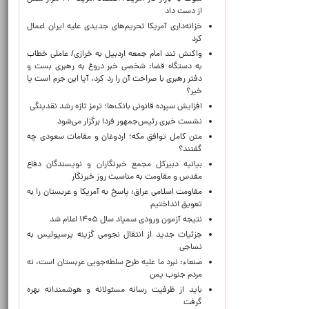
از دست داد
خزانه‌داری آمریکا تحریم‌های جدیدی علیه ایران اعمال
کرد
واکنش تند امام جمعه اردبیل به خرازی/ عاملی خطاب
به دستگاه قضا: شخصی خبر دروغ به رهبری بست و
دفتر رهبری با صراحت آن را رد کرد، آیا این جرم است یا
خیر؟
افزایش سپرده قانونی بانک‌ها؛ ترمز تازه رشد نقدینگی
نشست خبری رئیس‌جمهور فردا برگزار می‌شود
متن کامل توافق مکه؛ اردوغان و مقامات سعودی چه
گفتند؟
بیانیه دبیرکل مجمع خبرنگاران و نویسندگان دفاع
مقدس و مقاومت به مناسبت روز خبرنگار
مقاومت اسلامی عراق: پاسخ به آمریکا و عربستان را به
تعویق انداختیم
نتیجه آزمون ورودی سمپاد سال ۱۴۰۵ اعلام شد
جزئیات جدید از انتقال نجومی گزینه پرسپولیس به
نساجی
صنعاء: نبرد ما علیه طرح سلطه‌جویی عربستان است، نه
مردم جنوب یمن
باید از ظرفیت رسانه مسئولانه و هوشمندانه بهره
گرفت