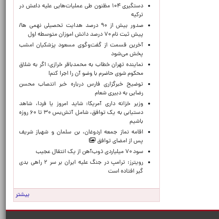
دستگیری ۱۰۴ مظنون طی عملیات‌هایی علیه داعش در
ترکیه
صدور بیش از ۹۰ درصد هدایت تحصیلی نهمی ها/
پیش ثبت نام ۷۰ درصد دانش اموزان متوسطه اول
آخرین قسمت از گفت‌وگوی مسعود پزشکیان امشب
پخش می‌شود
نماینده تهران خطاب به محمدباقر خرازی: اگر به شلاق
محکوم شوی حاضرم با وضو آن را اجرا کنم!
توضیح خبرگزاری فارس درباره خبر انتصاب محسن
رضایی به دبیری شعام
وزیر خزانه داری آمریکا: شاید امروز یا فردا، شاهد
دستیابی به یک توافق، شامل آتش‌بس ۳۰ تا ۶۰ روزه
باشیم
اقامه نماز جمعه اردوغان، بن ‌سلمان و شهباز شریف
پس از امضای توافق
سود ۷۰ میلیاردی ذوب‌آهن از یک انتقال عجیب
رویترز: ترامپ در جنگ علیه ایران بر سر ۲ راهی بدی
گیر افتاده است
بیشتر