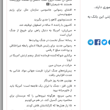
حامی آن است، دروغ است؛ داعش و القاعده تروریست
هستند نه شیعیان!
وری دارند.
افشای رسوایی جاسوسی سازمان ملل برای رژیم
صهیونیستی
 و یا از طریق سایت اینترنتی این بانک به
شست‌وشوی کاهو را جدی بگیرید
کامیون با راننده ۸ ساله در اصفهان توقیف شد
سی‌ان‌ان: آمریکا به دنبال راهی برای خروج از جنگ
ایران است
رسانه؛ سنگر نخست در جنگ روایت‌ها
رسوایی جدید برای رئیس فیفا/ ادعای رابطه غیراخلاقی
و پرداخت مبلغ ۶ رقمی
برکناری شوکه‌کننده فرمانده لشکر پنجم ارتش آمریکا در
اروپا
حركت در ميدان مين
پس‌لرزه‌های جنگ ایران؛ قیمت جهانی مواد غذایی به
شدت افزایش یافت
بهترین هدیه روز خبرنگار
فارن افرز : جنگ با ایران یک فاجعه است؛ آمریکا باید
از خاورمیانه برود
یحیی سریع: هرگونه نیروهایی را که عربستان برای
محاصره یمن گسیل کند، در هم می‌کوبیم
۱۵ راز هتل‌ها که کارکنانشان فاش کردند