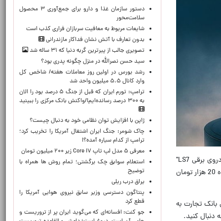
دستور سازمان غذا و دارو برای جمع‌آوری ۳ محصول
سلامت‌محور
شایعات مربوط به معافیت سربازان فراری کذب است
بدون تعارف با آتش نشان فداکار مازندرانی
تصویری جالب از پیرترین گربه دنیا که ۳۱ ساله شد
سید حسن نصرالله در منزل چگونه پدری بود؟
رشد بورس در اولین روز معاملات هفته/ شاخص کل
وارد کانال ۵.۵ میلیون واحد شد
ترامپ: تورم ایران که قبل از جنگ ۵ درصد بود را الان
به ۳۰۰ درصد رسانده‌ایم!/واکنش بانک مرکزی را ببینید
ژاپن با افزایش توان نظامی خود به دنبال چیست؟
چاک شومر: جنگ ایران اشتغال آمریکا را تخریب کرد؛
ترامپ از کدام سیاره آمده؟!
معرفی ۵ مدل لپ تاپ Core i۷ زیر ۲۰۰ میلیون تومان
به گزارش الف به نقل از مدیریت امور روابط‌عمومی بانک تجارت، امکان خرید خودروهای وارداتی "مزدا 3" (گروه بهمن) و "خودروی برقی LS7"
استعلام سوابق چک برگشتی؛ تمام روش ها همراه با
توضیح
(برند IM شرکت نیکا موتور) فعال شده و علاقه‌مندان به خرید این محصولات می‌توانند با مسدودسازی 500 میلیون تومان به‌علاوه 20 هزار تومان
یراق درب ریلی
پنتاگون دسترسی وزیر سابق نیروی هوایی آمریکا را
قطع کرد
 بانک تجارت به
جو کنت: افسانه‌ای که می‌گوید ایران پر از تروریست و