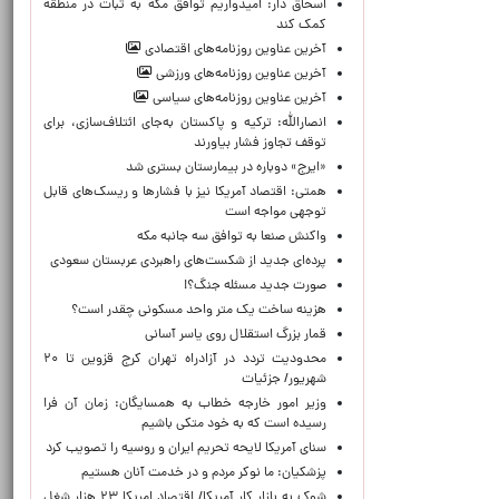
اسحاق دار: امیدواریم توافق مکه به ثبات در منطقه
کمک کند
آخرین عناوین روزنامه‌های اقتصادی
آخرین عناوین روزنامه‌های ورزشی
آخرین عناوین روزنامه‌های سیاسی
انصارالله: ترکیه و پاکستان به‌جای ائتلاف‌سازی، برای
توقف تجاوز فشار بیاورند
«ایرج» دوباره در بیمارستان بستری شد
همتی: اقتصاد آمریکا نیز با فشارها و ریسک‌های قابل
توجهی مواجه است
واکنش صنعا به توافق سه جانبه مکه
پرده‌ای جدید از شکست‌های راهبردی عربستان سعودی
صورت جدید مسئله جنگ؟!
هزینه ساخت یک متر واحد مسکونی چقدر است؟
قمار بزرگ استقلال روی یاسر آسانی
محدودیت تردد در آزادراه تهران کرج قزوین تا ۲۰
شهریور/ جزئیات
وزیر امور خارجه خطاب به همسایگان: زمان آن فرا
رسیده است که به خود متکی باشیم
سنای آمریکا لایحه تحریم ایران و روسیه را تصویب کرد
پزشکیان: ما نوکر مردم و در خدمت آنان هستیم
شوک به بازار کار آمریکا/ اقتصاد امریکا ۲۳ هزار شغل