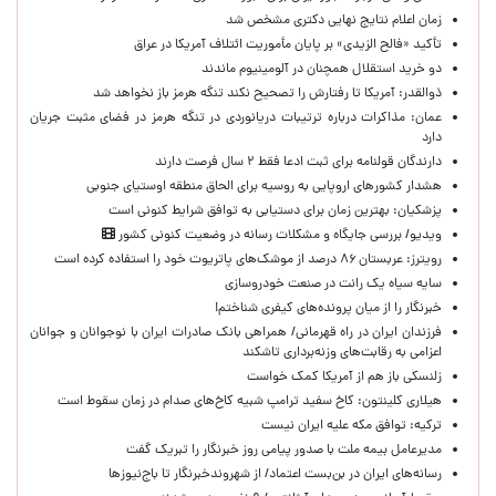
زمان اعلام نتایج نهایی دکتری مشخص شد
تأکید «فالح الزیدی» بر پایان مأموریت ائتلاف آمریکا در عراق
دو خرید استقلال همچنان در آلومینیوم ماندند
ذوالقدر: آمریکا تا رفتارش را تصحیح نکند تنگه هرمز باز نخواهد شد
عمان: مذاکرات درباره ترتیبات دریانوردی در تنگه هرمز در فضای مثبت جریان
دارد
دارندگان قولنامه برای ثبت ادعا فقط ۲ سال فرصت دارند
هشدار کشورهای اروپایی به روسیه برای الحاق منطقه اوستیای جنوبی
پزشکیان‌: بهترین زمان برای دستیابی به توافق شرایط کنونی است
ویدیو/ بررسی جایگاه و مشکلات رسانه در وضعیت کنونی کشور
رویترز: عربستان ۸۶ درصد از موشک‌های پاتریوت خود را استفاده کرده است
سایه سیاه یک رانت در صنعت خودروسازی
خبرنگار را از میان پرونده‌های کیفری شناختم!
​فرزندان ایران در راه قهرمانی/ همراهی بانک صادرات ایران با نوجوانان و جوانان
اعزامی به رقابت‌های وزنه‌برداری تاشکند
زلنسکی باز هم از آمریکا کمک خواست
هیلاری کلینتون: کاخ سفید ترامپ شبیه کاخ‌های صدام در زمان سقوط است
ترکیه: توافق مکه علیه ایران نیست
مدیرعامل بیمه ملت با صدور پیامی روز خبرنگار را تبریک گفت
رسانه‌های ایران در بن‌بست اعتماد/ از شهروندخبرنگار تا باج‌نیوزها