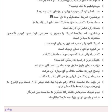
سقوط آسانسور در میدان آرژانتین/ ۹ نفر مصدوم شدند
می‌خواهیم به کجا برسیم؟
علت اصلی آلودگی هوای تهران در روزهای اخیر چه بود؟
پزشکیان: آمریکا استعمارگر و قاتل است
حمله به یک کشتی متعلق به شرکت نفت ابوظبی (ادنوک)
رسانه رکن حکمرانی کارآمد است
پزشکیان: گفت‌وگوها آمریکا را مجبور به همراهی کرد/ هنر، آوردن نگاه‌های
مشترک به میدان است
آمریکا لامرد را با بمب فسفری بمباران کرده است
عراقچی: توافق با عمان نزدیک است
کشتی اماراتی در تنگه هرمز مورد حمله قرار گرفت
جایگاه ایران در امید به زندگی کجاست؟
جزئیات زمان واریز حقوق مرداد ماه بازنشستگان اعلام شد
پاسخ کروز به مطالب خلاف واقع درباره این شرکت
مدیرعامل بانک ملی ایران روز خبرنگار را تبریک گفت
در چهار ماه نخست ۱۴۰۵ رقم خورد؛ پرداخت بیش از ۸ همت وام ازدواج به
زوج‌های جوان توسط بانک ملی ایران
پیام تبریک مدیرعامل بانک رفاه کارگران به مناسبت روز خبرنگار
هشدار پلیس تهران بزرگ به «کودک‌بلاگرها»
بیشتر