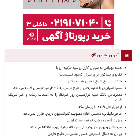
آخرین عناوین
حمله پهپادی به شریان گازی روسیه-ترکیه-اروپا
تکاپوی پنتاگون برای جبران کمبود تسلیحات
هشدار صریح شیخ الکعبی به عربستان
مصر: اسراییل با طفره رفتن از طرح ترامپ به کشتار غیرنظامیان ادامه می‌دهد
مدیرعامل بانک سپه فرارسیدن روز خبرنگار را به اصحاب رسانه و خبر تبریک
گفت
از دیوارهای ۲۰۱۹ تا پیمان مکه
حاجی‌دلیگانی: مجلس اجازه تصویب کنوانسیون دریای خزر را نمی‌دهد
دبل درگاهی در شب توقف استانداردلیژ
صربستان و رژیم صهیونیستی کارخانه تولید پهپاد افتتاح می‌کنند
یونان به دنبال گسترش حضور نظامی در خلیج فارس