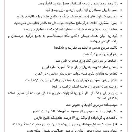
رئال مدل مورینیو با برد به استقبال فصل جدید لالیگا رفت
اسپانیا برای مسافران ایتالیایی بازرسی مرزی وضع کرد
انصاری: خسارت‌های زیست‌محیطی جنگ در خلیج فارس را مطالبه‌ می‌کنیم
یمن: تشکیل ائتلاف هرگز مانع مجازات عربستان به خاطر جنایاتش نمی‌شود
هشدار بیمه مرکزی به ۸ شرکت بیمه‌ای؛ اصلاح نکنید، تعلیق می‌شوید
فیدان: ایران هدف پیمان دفاعی مکه نیست/مصر به جمع ترکیه، عربستان و
پاکستان می پیوندد
تاکید صریح همتی بر تشدید نظارت بر بانک‌ها
پدر لیونل مسی درگذشت
اختلاف بر سر زمین کشاورزی منجر به قتل شد
راه‌حل نماینده روسیه برای پایان جنگ آمریکا علیه ایران
تظاهرات هزاران نفری علیه دولت «فردریش مرتس» در آلمان
هانتر بایدن: سرطان جو بایدن به استخوان‌هایش سرایت کرده است
روایت رسانه عبری از دخالت آشکار ترامپ در کوبا
زمان پایان جنگ از نظر کیهان/ اظهارات خرازی اتفاقی نیست/ آیا سایپا آماده
واگذاری است؟
موسیمانه سرمربی آفریقای جنوبی شد
یک فوتی و ۱۱ مسموم بر اثر مصرف مشروبات الکلی در نیشابور
ناگفته‌های قربانزاده از واگذاری ۱۲ درصد هلدینگ خلیج فارس
قتل هولناک مداح سرشناس پس از ربوده شدن؛ عاملان جنایت دستگیر شدند
ادعای ونس درباره مجوز ایران برای عبور حداکثری نفت از تنگه هرمز