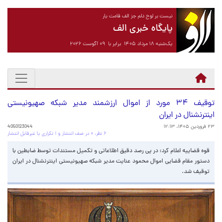
نیست بر لوح دلم جز الف قامت یار
پایگاه خبری الف
یک‌شنبه ۱۸ مرداد ۱۴۰۵ برابر با ۰۹ آگوست ۲۰۲۶
توقیف ۳۴ مورد از اموال ارزشمند مدیر شبکه صهیونیستی
اینترنشنال در ایران
۲۳ فروردین ۱۴۰۵، ۱۲:۱۳
4050123044
۶ نظر، ۰ در صف انتشار و ۱ تکراری یا غیرقابل انتشار
قوه قضاییه اعلام کرد: در پی رصد دقیق اطلاعاتی و تکمیل مستندات توسط ضابطین با
دستور مقام قضایی اموال محمود عنایت مدیر شبکه صهیونیستی اینترنشنال در ایران
توقیف شد.