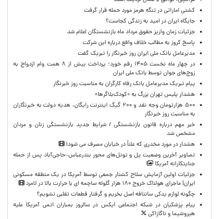
عراقچی: توافق با عمان نزدیک است
کشتی اماراتی در تنگه هرمز مورد حمله قرار گرفت
جایگاه ایران در امید به زندگی کجاست؟
جزئیات زمان واریز حقوق مرداد ماه بازنشستگان اعلام شد
پاسخ کروز به مطالب خلاف واقع درباره این شرکت
مدیرعامل بانک ملی ایران روز خبرنگار را تبریک گفت
در چهار ماه نخست ۱۴۰۵ رقم خورد؛ پرداخت بیش از ۸ همت وام ازدواج به
زوج‌های جوان توسط بانک ملی ایران
پیام تبریک مدیرعامل بانک رفاه کارگران به مناسبت روز خبرنگار
هشدار پلیس تهران بزرگ به «کودک‌بلاگرها»
۵۰۰ هزارتومان وجه نقد و ۲۰۰ گیگ اینترنت رایگان، هدیه دولت به خبرنگاران
به مناسبت روز خبرنگار
خبر مهم درباره قانون بازنشستگی / شرایط جدید بازنشستگی زنان و مردان
مشخص شد
هشدار در مورد مخدری که علناً در خیابان مصرف می شود!
تصاویر آخرین وضعیت پل و تونل‌های محور بندرعباس–حاجی‌آباد پس از حمله
جنایتکارانه آمریکا
جزئیات اولین آزمایش سلاح کشتار جمعی توسط آمریکا در یک منطقه مسکونی
ایران| ماجرای هولناک خروج ۱۸۰ هزار گلوله ساچمه ای با حرارت بالا در لامرد
چگونه لوازم یدکی سانتافه اصل بخریم و گرفتار قطعات تقلبی نشویم؟
پیام پزشکیان در شبکه اجتماعی ایکس در سالروز بمباران اتمی آمریکا علیه
هیروشیما و ناگازاکی