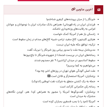
آخرین عناوین
خبرنگار را از میان پرونده‌های کیفری شناختم!
​فرزندان ایران در راه قهرمانی/ همراهی بانک صادرات ایران با نوجوانان و جوانان
اعزامی به رقابت‌های وزنه‌برداری تاشکند
زلنسکی باز هم از آمریکا کمک خواست
هیلاری کلینتون: کاخ سفید ترامپ شبیه کاخ‌های صدام در زمان سقوط است
ترکیه: توافق مکه علیه ایران نیست
مدیرعامل بیمه ملت با صدور پیامی روز خبرنگار را تبریک گفت
رسانه‌های ایران در بن‌بست اعتماد/ از شهروندخبرنگار تا باج‌نیوزها
سقوط آسانسور در میدان آرژانتین/ ۹ نفر مصدوم شدند
می‌خواهیم به کجا برسیم؟
علت اصلی آلودگی هوای تهران در روزهای اخیر چه بود؟
پزشکیان: آمریکا استعمارگر و قاتل است
حمله به یک کشتی متعلق به شرکت نفت ابوظبی (ادنوک)
رسانه رکن حکمرانی کارآمد است
پزشکیان: گفت‌وگوها آمریکا را مجبور به همراهی کرد/ هنر، آوردن نگاه‌های
مشترک به میدان است
آمریکا لامرد را با بمب فسفری بمباران کرده است