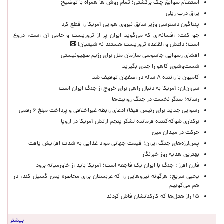
استعلام سوابق چک برگشتی؛ تمام روش ها همراه با توضیح
یراق درب ریلی
پنتاگون دسترسی وزیر سابق نیروی هوایی آمریکا را قطع کرد
جو کنت: افسانه‌ای که می‌گوید ایران پر از تروریست و حامی آن است، دروغ
است؛ داعش و القاعده تروریست هستند نه شیعیان!
افشای رسوایی جاسوسی سازمان ملل برای رژیم صهیونیستی
شست‌وشوی کاهو را جدی بگیرید
کامیون با راننده ۸ ساله در اصفهان توقیف شد
سی‌ان‌ان: آمریکا به دنبال راهی برای خروج از جنگ ایران است
رسانه؛ سنگر نخست در جنگ روایت‌ها
رسوایی جدید برای رئیس فیفا/ ادعای رابطه غیراخلاقی و پرداخت مبلغ ۶ رقمی
برکناری شوکه‌کننده فرمانده لشکر پنجم ارتش آمریکا در اروپا
حركت در ميدان مين
پس‌لرزه‌های جنگ ایران؛ قیمت جهانی مواد غذایی به شدت افزایش یافت
بهترین هدیه روز خبرنگار
فارن افرز : جنگ با ایران یک فاجعه است؛ آمریکا باید از خاورمیانه برود
یحیی سریع: هرگونه نیروهایی را که عربستان برای محاصره یمن گسیل کند، در
هم می‌کوبیم
۱۵ راز هتل‌ها که کارکنانشان فاش کردند
بیشتر