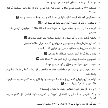
تهدیدات و فرصت های کنوانسیون دریای خزر
شکاف ۴۷ واحدی تورم کالا و خدمات/ چرا تورم کالا از خدمات سبقت گرفته
است؟
سخنگوی قوه قضاییه: آقای خرازی به دادگاه ویژه روحانیت احضار شد
ناتوانی آمریکا در پنهان کردن ضربات کوبنده ایران
قیمت جدید طلا و سکه امروز ۱۷ مردادماه ۱۴۰۵/ طلا ۱۹ میلیون تومان شد +
جدول
لحظه‌ فحش دادن اکبر عبدی در پشت صحنه یک فیلم معروف
دستور سازمان غذا و دارو برای جمع‌آوری ۳ محصول سلامت‌محور
شایعات مربوط به معافیت سربازان فراری کذب است
بدون تعارف با آتش نشان فداکار مازندرانی
تصویری جالب از پیرترین گربه دنیا که ۳۱ ساله شد
سید حسن نصرالله در منزل چگونه پدری بود؟
رشد بورس در اولین روز معاملات هفته/ شاخص کل وارد کانال ۵.۵ میلیون
واحد شد
ترامپ: تورم ایران که قبل از جنگ ۵ درصد بود را الان به ۳۰۰ درصد رسانده‌ایم!/
واکنش بانک مرکزی را ببینید
ژاپن با افزایش توان نظامی خود به دنبال چیست؟
چاک شومر: جنگ ایران اشتغال آمریکا را تخریب کرد؛ ترامپ از کدام سیاره
آمده؟!
معرفی ۵ مدل لپ تاپ Core i۷ زیر ۲۰۰ میلیون تومان