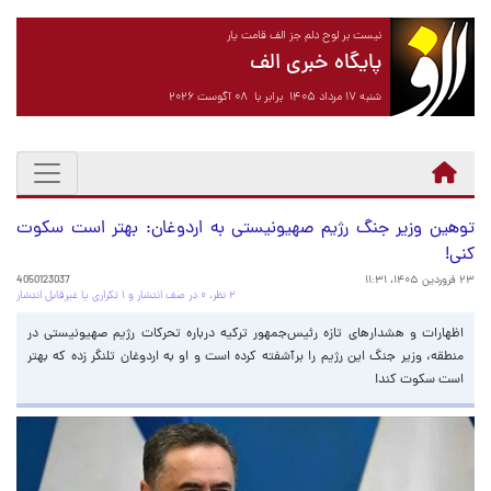
نیست بر لوح دلم جز الف قامت یار
پایگاه خبری الف
شنبه ۱۷ مرداد ۱۴۰۵ برابر با ۰۸ آگوست ۲۰۲۶
توهین وزیر جنگ رژیم صهیونیستی به اردوغان: بهتر است سکوت
کنی!
۲۳ فروردین ۱۴۰۵، ۱۱:۳۱
4050123037
۲ نظر، ۰ در صف انتشار و ۱ تکراری یا غیرقابل انتشار
اظهارات و هشدارهای تازه رئیس‌جمهور ترکیه درباره تحرکات رژیم صهیونیستی در
منطقه، وزیر جنگ این رژیم را برآشفته کرده است و او به اردوغان تلنگر زده که بهتر
است سکوت کند!