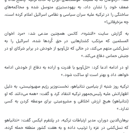
شد: «اردوغان که به شلیک "موشک‌های ایران به خاک ترکیه" پاسخ نداد و
ضعف خود را نشان داد، به یهودستیزی متوسل شده و محاکمه‌های
ساختگی را در ترکیه علیه سران سیاسی و نظامی اسرائیل اعلام کرده است،
چه مزخرفاتی!»
به گزارش سایت «النشره»، کاتس همچنین مدعی شد: «مرد اخوان
المسلمین که مرتکب کشتارهایی در حق کُردها شده، اسرائیل را به
نسل‌کشی متهم می‌کند، در حالی که تل‌آویو از خودش در برابر شرکای او در
جنبش حماس دفاع می‌کند.»
او در ادامه ادعا کرد: «تل‌آویو با قدرت و اراده به دفاع از خودش ادامه
خواهد داد و بهتر است او ساکت شود.»
ترکیه روز شنبه از بنیامین نتانیاهو، نخست‌وزیر رژیم صهیونیستی، به دلیل
اظهاراتش علیه رئیس‌جمهور ترکیه انتقاد کرد و گفت: «همه می‌دانند که او
(نتانیاهو) هیچ ارزش اخلاقی و مشروعیتی برای موعظه کردن به کسی
ندارد.»
برهان‌الدین دوران، مدیر ارتباطات ترکیه، در پلتفرم ایکس گفت: «نتانیاهو
که نسل‌کشی در غزه را ترتیب داده و به هفت کشور منطقه حمله کرده،