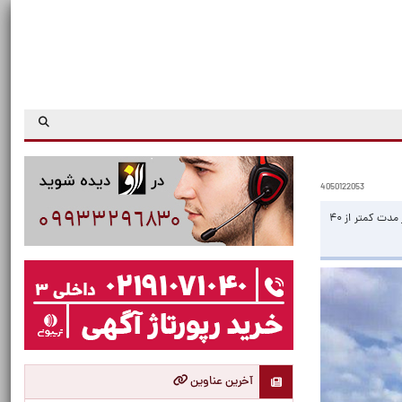
4050122053
معاون هماهنگی امور عمرانی استانداری قم: پل هفت‌دهانه راه‌آهن قم در پشت روستای تاج‌خاتون که در حمله اخیر دشمنان دچار آسیب شده بود، در مدت کمتر از ۴۰
آخرین عناوین