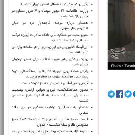
رگبار پراکنده در نیمه شمالی استان تهران تا شنبه
وزارت اطلاعات: ۲۱ مزدور موساد و ۴ شرور مسلح در
کرمان بازداشت شدند
هشدار درباره مرحله فاجعه‌بار غزه در میان
آتش‌بس‌های صوری
تغییر مثبت در عملکرد مالی بانک صادرات ایران/ درآمد
عملیاتی ۸۰ درصد رشد کرد
ابن‌الرضا: فناوری بومی ایران، برتر از هر سامانه وارداتی
در منطقه است
روایت زندگی رهبر شهید انقلاب برای نسل نوجوان
منتشر شد
پایش شبانه روزی تهویه قطارها و ایستگاه‌های مترو/
پیش‌بینی هوشمند تهویه در قطارهای جدید
گاردین: دیپلماسی ترامپ در حد مهدکودک است
معاون هماهنگ‌کننده نیروی هوایی ارتش: وضعیت
سه خلبان عملیات حمله به العدید هنوز مشخص
نیست
هشدار به مسافران؛ ترافیک سنگین در این جاده
شمالی
قیمت جدید طلا و سکه امروز ۱۵ مردادماه ۱۴۰۵/ مرز
مقاومتی طلا و سکه شکست + جدول
سقوط آزاد قیمت خودرو در بازار/ آخرین قیمت پراید،