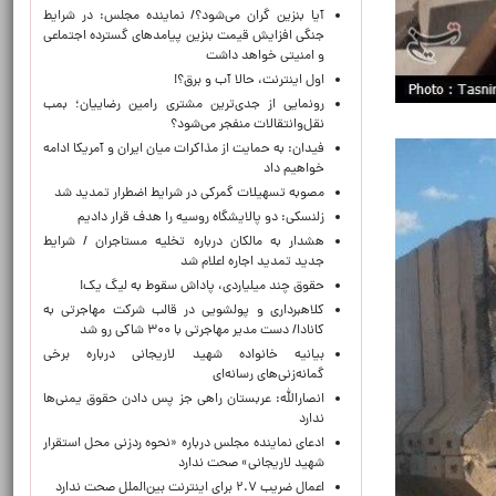
آیا بنزین گران می‌شود؟/ نماینده مجلس: در شرایط
جنگی افزایش قیمت بنزین پیامدهای گسترده اجتماعی
و امنیتی خواهد داشت
اول اینترنت، حالا آب و برق؟!
رونمایی از جدی‌ترین مشتری رامین رضاییان؛ بمب
نقل‌وانتقالات منفجر می‌شود؟
فیدان: به حمایت از مذاکرات میان ایران و آمریکا ادامه
خواهیم داد
مصوبه تسهیلات گمرکی در شرایط اضطرار تمدید شد
زلنسکی: دو پالایشگاه روسیه را هدف قرار دادیم
هشدار به مالکان درباره تخلیه مستاجران / شرایط
جدید تمدید اجاره اعلام شد
حقوق چند میلیاردی، پاداش سقوط به لیگ یک!
کلاهبرداری و پولشویی در قالب شرکت مهاجرتی به
کانادا/ دست مدیر مهاجرتی با ۳۰۰ شاکی رو شد
بیانیه خانواده شهید لاریجانی درباره برخی
گمانه‌زنی‌های رسانه‌ای
انصارالله: عربستان راهی جز پس دادن حقوق یمنی‌ها
ندارد
ادعای نماینده مجلس درباره «نحوه ردزنی محل استقرار
شهید لاریجانی» صحت ندارد
اعمال ضریب ۲.۷ برای اینترنت بین‌الملل صحت ندارد