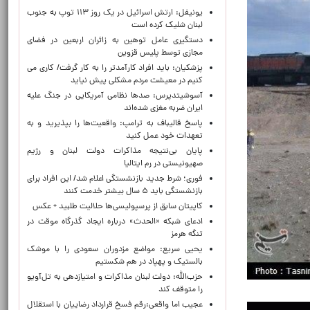
یونیفل: ارتش اسرائیل در یک روز ۱۱۳ توپ به جنوب
لبنان شلیک کرده است
دستگیری عامل توهین به زائران اربعین در فضای
مجازی توسط پلیس قزوین
پزشکیان: باید افراد کارآمدتر را به کار گرفت/ کاری می
کنیم در معیشت مردم مشکلی پیش نیاید
آسوشیتدپرس: صدها نظامی آمریکایی در جنگ علیه
ایران ضربه مغزی شده‌اند
پاسخ قالیباف به ترامپ: واقعیت‌ها را بپذیرید و به
تعهدات خود عمل کنید
پایان بی‌نتیجه مذاکرات دولت لبنان و رژیم
صهیونیستی در رم ایتالیا
فوری؛ شرط جدید بازنشستگی اعلام شد/ این افراد برای
بازنشستگی باید ۵ سال بیشتر خدمت کنند
کاپیتان سابق از پرسپولیسی‌ها حلالیت طلبید + عکس
ادعای شبکه «الحدث» درباره ایجاد گذرگاه موقت در
تنگه هرمز
یحیی سریع: مواضع مزدوران سعودی را با موشک
بالستیک و پهپاد در هم شکستیم
حزب‌الله: دولت لبنان مذاکرات و امتیازدهی به تل‌آویو
را متوقف کند
عجیب اما واقعی:رقم فسخ قرارداد رضاییان با استقلال