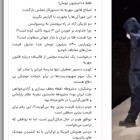
فقط ۱۰۰میلیون تومان!
اصلاح قانون مهریه به دستورکار مجلس بازگشت
این خوراکی‌ها را بخورید تا آلزایمر نگیرید
دو بازیکن آزاد در راه پیوستن به پرسپولیس
چرا خداوند بر خوردن این ۳ میوه تأکید کرده است؟!
چرا قیمت طلا در ایران با بازار جهانی متفاوت است؟
پژوپارس ۶۴۰ میلیون تومان شد/ جدول قیمت
مدل‌های مختلف خودرو
درخواست یک نماینده مجلس از قالیباف درباره قانون
مهریه
کویت دستور تعطیلی تنها مدرسه ایرانی را صادر کرد
یک‌ سوم صهیونیست‌ها در برابر حملات موشکی بی
دفاع هستند
پزشکیان: مشروطه نقطه عطف بیداری و آزادی‌خواهی
ملت ایران بود/ مشروطه نخستین تجربه نظام پارلمانی
و قانون‌گرایی را در خاورمیانه بود
مردم درباره قیمت بنزین چه می‌گویند؟/ این رقم برای
قیمت بنزین منطقی است
توافق هرمز در حال شکل‌گیری است؛ اما نه توافقی که
ترامپ می‌خواست
دردسر همزمان آمریکا و اوکراین با ته کشیدن موشک
های پاتریوت