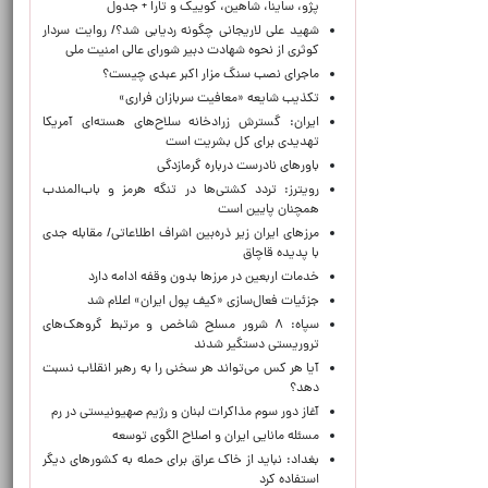
پژو، ساینا، شاهین، کوییک و تارا + جدول
شهید علی لاریجانی چگونه ردیابی شد؟/ روایت سردار
کوثری از نحوه شهادت دبیر شورای عالی امنیت ملی
ماجرای نصب سنگ مزار اکبر عبدی چیست؟
تکذیب شایعه «معافیت سربازان فراری»
ایران: گسترش زرادخانه سلاح‌های هسته‌ای آمریکا
تهدیدی برای کل بشریت است
باورهای نادرست درباره گرمازدگی
رویترز: تردد کشتی‌ها در تنگه هرمز و باب‌المندب
همچنان پایین است
مرزهای ایران زیر ذره‌بین اشراف اطلاعاتی/ مقابله جدی
با پدیده قاچاق
خدمات اربعین در مرزها بدون وقفه ادامه دارد
جزئیات فعال‌سازی «کیف پول ایران» اعلام شد
سپاه: ۸ شرور مسلح شاخص و مرتبط گروهک‌های
تروریستی دستگیر شدند
آیا هر کس می‌تواند هر سخنی را به رهبر انقلاب نسبت
دهد؟
آغاز دور سوم مذاکرات لبنان و رژیم صهیونیستی در رم
مسئله مانایی ایران و اصلاح الگوی توسعه
بغداد: نباید از خاک عراق برای حمله به کشورهای دیگر
استفاده کرد