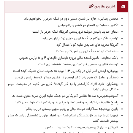
آخرین عناوین
محسن رضایی: اجازه باز شدن مسیر دوم در تنگه هرمز را نخواهیم داد
تکذیب اصابت و انفجار در قشم و بندرعباس
ادعای جدید رئیس دولت تروریستی آمریکا: تنگه هرمز باز است
ترامپ: فکر می‌کنم جنگ با ایران خیلی زود پایان می‌یابد
آمریکا تحریم‌های جدیدی علیه کوبا اعمال کرد
احتمالات آینده جنگ ایران و آمریکا چیست ؟
بانک تجارت، تأمین‌کننده مالی پروژه بازسازی فازهای ۴ و ۵ پارس جنوبی
توسعه فناوری، مسیر رقابت‌پذیری صنعت قطعه‌سازی است
یونیفل: ارتش اسرائیل در یک روز ۱۱۳ توپ به جنوب لبنان شلیک کرده است
دستگیری عامل توهین به زائران اربعین در فضای مجازی توسط پلیس قزوین
پزشکیان: باید افراد کارآمدتر را به کار گرفت/ کاری می کنیم در معیشت مردم
مشکلی پیش نیاید
آسوشیتدپرس: صدها نظامی آمریکایی در جنگ علیه ایران ضربه مغزی شده‌اند
پاسخ قالیباف به ترامپ: واقعیت‌ها را بپذیرید و به تعهدات خود عمل کنید
پایان بی‌نتیجه مذاکرات دولت لبنان و رژیم صهیونیستی در رم ایتالیا
فوری؛ شرط جدید بازنشستگی اعلام شد/ این افراد برای بازنشستگی باید ۵ سال
بیشتر خدمت کنند
کاپیتان سابق از پرسپولیسی‌ها حلالیت طلبید + عکس