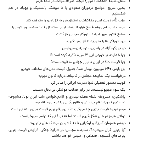
ادعای شبکه «الحدث» درباره ایجاد گذرگاه موقت در تنگه هرمز
یحیی سریع: مواضع مزدوران سعودی را با موشک بالستیک و پهپاد در هم
شکستیم
حزب‌الله: دولت لبنان مذاکرات و امتیازدهی به تل‌آویو را متوقف کند
عجیب اما واقعی:رقم فسخ قرارداد رضاییان با استقلال فقط ۱۰۰میلیون تومان!
اصلاح قانون مهریه به دستورکار مجلس بازگشت
این خوراکی‌ها را بخورید تا آلزایمر نگیرید
دو بازیکن آزاد در راه پیوستن به پرسپولیس
چرا خداوند بر خوردن این ۳ میوه تأکید کرده است؟!
چرا قیمت طلا در ایران با بازار جهانی متفاوت است؟
پژوپارس ۶۴۰ میلیون تومان شد/ جدول قیمت مدل‌های مختلف خودرو
درخواست یک نماینده مجلس از قالیباف درباره قانون مهریه
کویت دستور تعطیلی تنها مدرسه ایرانی را صادر کرد
یک‌ سوم صهیونیست‌ها در برابر حملات موشکی بی دفاع هستند
پزشکیان: مشروطه نقطه عطف بیداری و آزادی‌خواهی ملت ایران بود/ مشروطه
نخستین تجربه نظام پارلمانی و قانون‌گرایی را در خاورمیانه بود
مردم درباره قیمت بنزین چه می‌گویند؟/ این رقم برای قیمت بنزین منطقی است
توافق هرمز در حال شکل‌گیری است؛ اما نه توافقی که ترامپ می‌خواست
دردسر همزمان آمریکا و اوکراین با ته کشیدن موشک های پاتریوت
آیا بنزین گران می‌شود؟/ نماینده مجلس: در شرایط جنگی افزایش قیمت بنزین
پیامدهای گسترده اجتماعی و امنیتی خواهد داشت