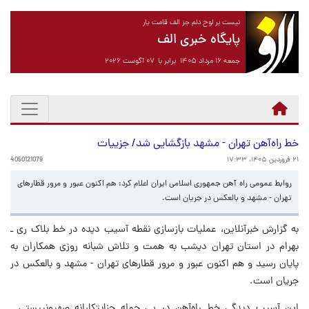
نیست بر لوح دلم جز الف قامت یار
پایگاه خبری الف
جمعه ۱۶ مرداد ۱۴۰۵ برابر با ۰۷ آگوست ۲۰۲۶
خط راه‌آهن تهران - مشهد بازگشایی شد/ جزییات
۲۱ فروردین ۱۴۰۵، ۱۷:۳۳
4050121079
روابط عمومی راه آهن جمهوری اسلامی ایران اعلام کرد: هم اکنون عبور و مرور قطارهای
تهران - مشهد و بالعکس در جریان است.
به گزارش خبرآنلاین، عملیات بازسازی نقطه آسیب دیده در خط بلاک ری ـ
بهرام در استان تهران دیشب به همت و تلاش شبانه روزی همکاران به
پایان رسید و هم اکنون عبور و مرور قطارهای تهران - مشهد و بالعکس در
جریان است.
این آسیب دیدگی خط راه‌آهن در پی حمله جنایتکارانه صهیونییستی ـ