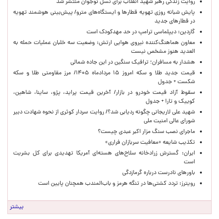
روایت زندگی رهبر شهید انقلاب برای نسل نوجوان منتشر شد
پایش شبانه روزی تهویه قطارها و ایستگاه‌های مترو/ پیش‌بینی هوشمند تهویه
در قطارهای جدید
گاردین: دیپلماسی ترامپ در حد مهدکودک است
معاون هماهنگ‌کننده نیروی هوایی ارتش: وضعیت سه خلبان عملیات حمله به
العدید هنوز مشخص نیست
هشدار به مسافران؛ ترافیک سنگین در این جاده شمالی
قیمت جدید طلا و سکه امروز ۱۵ مردادماه ۱۴۰۵/ مرز مقاومتی طلا و سکه
شکست + جدول
سقوط آزاد قیمت خودرو در بازار/ آخرین قیمت پراید، پژو، ساینا، شاهین،
کوییک و تارا + جدول
شهید علی لاریجانی چگونه ردیابی شد؟/ روایت سردار کوثری از نحوه شهادت دبیر
شورای عالی امنیت ملی
ماجرای نصب سنگ مزار اکبر عبدی چیست؟
تکذیب شایعه «معافیت سربازان فراری»
ایران: گسترش زرادخانه سلاح‌های هسته‌ای آمریکا تهدیدی برای کل بشریت
است
باورهای نادرست درباره گرمازدگی
رویترز: تردد کشتی‌ها در تنگه هرمز و باب‌المندب همچنان پایین است
بیشتر