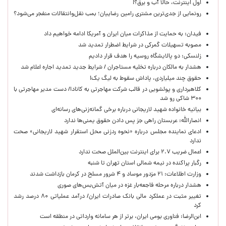
اول اینترنت، حالا آب و برق؟!
رونمایی از جدی‌ترین مشتری رامین رضاییان؛ بمب نقل‌وانتقالات منفجر می‌شود؟
فیدان: به حمایت از مذاکرات میان ایران و آمریکا ادامه خواهیم داد
مصوبه تسهیلات گمرکی در شرایط اضطرار تمدید شد
زلنسکی: دو پالایشگاه روسیه را هدف قرار دادیم
هشدار به مالکان درباره تخلیه مستاجران / شرایط جدید تمدید اجاره اعلام شد
حقوق چند میلیاردی، پاداش سقوط به لیگ یک!
کلاهبرداری و پولشویی در قالب شرکت مهاجرتی به کانادا/ دست مدیر مهاجرتی با
۳۰۰ شاکی رو شد
بیانیه خانواده شهید لاریجانی درباره برخی گمانه‌زنی‌های رسانه‌ای
انصارالله: عربستان راهی جز پس دادن حقوق یمنی‌ها ندارد
ادعای نماینده مجلس درباره «نحوه ردزنی محل استقرار شهید لاریجانی» صحت
ندارد
اعمال ضریب ۲.۷ برای اینترنت بین‌الملل صحت ندارد
رگبار پراکنده در نیمه شمالی استان تهران تا شنبه
وزارت اطلاعات: ۲۱ مزدور موساد و ۴ شرور مسلح در کرمان بازداشت شدند
هشدار درباره مرحله فاجعه‌بار غزه در میان آتش‌بس‌های صوری
تغییر مثبت در عملکرد مالی بانک صادرات ایران/ درآمد عملیاتی ۸۰ درصد رشد
کرد
ابن‌الرضا: فناوری بومی ایران، برتر از هر سامانه وارداتی در منطقه است