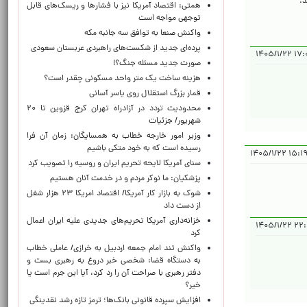
د.
همتی: اقتصاد آمریکا نیز با فشارها و ریسک‌های قابل
توجهی مواجه است
واکنش صنعا به توافق سه جانبه مکه
پرده‌ای جدید از شکست‌های راهبردی عربستان سعودی
۱۷:۰۵:۱
صورت جدید مسئله جنگ؟!
هزینه ساخت یک متر واحد مسکونی چقدر است؟
قمار بزرگ استقلال روی یاسر آسانی
محدودیت تردد در آزادراه تهران کرج قزوین تا ۲۰
شهریور/ جزئیات
وزیر امور خارجه خطاب به همسایگان: زمان آن فرا
رسیده است که به خود متکی باشیم
۱۵:۱۹:۴۱ ۱۴
سنای آمریکا لایحه تحریم ایران و روسیه را تصویب کرد
پزشکیان: ما نوکر مردم و در خدمت آنان هستیم
شوک به بازار کار آمریکا/ اقتصاد امریکا ۲۳ هزار شغل
از دست داد
خزانه‌داری آمریکا تحریم‌های جدیدی علیه ایران اعمال
۲۲:۰۹:
کرد
واکنش تند امام جمعه اردبیل به خرازی/ عاملی خطاب
به دستگاه قضا: شخصی خبر دروغ به رهبری بست و
دفتر رهبری با صراحت آن را رد کرد، آیا این جرم است یا
خیر؟
افزایش سپرده قانونی بانک‌ها؛ ترمز تازه رشد نقدینگی