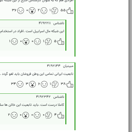
افرادی هم که به عنوان کارشناس خارج از این شبکه ت
۳۶
۰
۲
۱
۵۵
ناشناس
۴۱۹۲۲۱۱
این شبکه مال اسراییل است .افراد در استخدام ا
۱
۰
۰
۱
۵
مبینیان
۴۱۹۲۱۴۴
تابعیت ایرانی تمامی این وطن فروشان باید لغو گردد .
۳۴
۳
۶
۱
۳۸
ناشناس
۴۱۹۲۳۴۲
کاملا درست است ،باید تابعیت این خائن ها سل
۲
۰
۰
۰
۴