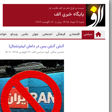
نیست بر لوح دلم جز الف قامت یار
پایگاه خبری الف
شنبه ۱۷ مرداد ۱۴۰۵ برابر با ۰۸ آگوست ۲۰۲۶
(current)
سیاسی
اقتصادی
فرهنگی
اجتماعی
جهان
عکس
ویدئو
خواندن
آتش آتش بس در دامان اینترنشنال!
محسن سلگی، گروه سیاسی الف،
۲۲ فروردین ۱۴۰۵، ۱۵:۰۰