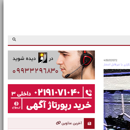
4050121072
آخرین عناوین