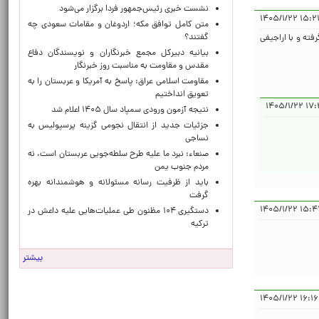
نشست خبری رئیس‌جمهور فردا برگزار می‌شود
۱۵:۲۱:۱۱ ۱۴۰
متن کامل توافق مکه؛ اردوغان و مقامات سعودی چه
گفتند؟
ته و با اراجیفی
بیانیه دبیرکل مجمع خبرنگاران و نویسندگان دفاع
مقدس و مقاومت به مناسبت روز خبرنگار
مقاومت اسلامی عراق: پاسخ به آمریکا و عربستان را به
تعویق انداختیم
۱۷:۴۴:
نتیجه آزمون ورودی سمپاد سال ۱۴۰۵ اعلام شد
جزئیات جدید از انتقال نجومی گزینه پرسپولیس به
نساجی
صنعاء: نبرد ما علیه طرح سلطه‌جویی عربستان است، نه
مردم جنوب یمن
باید از ظرفیت رسانه مسئولانه و هوشمندانه بهره
گرفت
۱۵:۴۷:۵۳ 
دستگیری ۱۰۴ مظنون طی عملیات‌هایی علیه داعش در
ترکیه
بیشتر
۱۶:۱۶:۳۹ ۱