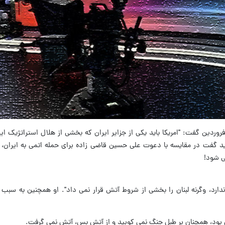
سین آقایی عضو تحریریه اینترنشنال، روز ۲۱فروردین گفت: "امریکا باید یکی از جزایر ایران که بخشی از هلال استرات
اید گفت در مقایسه با دعوت علی حسین قاضی زاده برای حمله اتمی به ایران،
ی شود!
ندارد، وگرنه لبنان را بخشی از شروط آتش قرار نمی داد". او همچنین به سبب ح
ائل بود، همچنان بر طبل جنگ نمی کوبید و از آتش بس، آتش نمی گرفت.