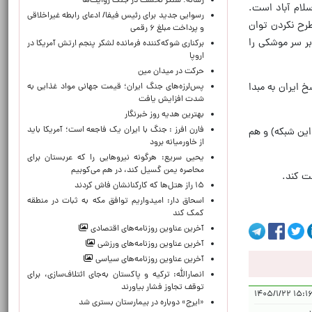
رسانه؛ سنگر نخست در جنگ روایت‌ها
سلام آباد است.
رسوایی جدید برای رئیس فیفا/ ادعای رابطه غیراخلاقی
رح نکردن توان
و پرداخت مبلغ ۶ رقمی
بر سر موشکی را
برکناری شوکه‌کننده فرمانده لشکر پنجم ارتش آمریکا در
اروپا
حركت در ميدان مين
 ایران به مبدا
پس‌لرزه‌های جنگ ایران؛ قیمت جهانی مواد غذایی به
شدت افزایش یافت
بهترین هدیه روز خبرنگار
فارن افرز : جنگ با ایران یک فاجعه است؛ آمریکا باید
این شبکه) و هم
از خاورمیانه برود
یحیی سریع: هرگونه نیروهایی را که عربستان برای
محاصره یمن گسیل کند، در هم می‌کوبیم
نت کند.
۱۵ راز هتل‌ها که کارکنانشان فاش کردند
اسحاق دار: امیدواریم توافق مکه به ثبات در منطقه
کمک کند
آخرین عناوین روزنامه‌های اقتصادی
آخرین عناوین روزنامه‌های ورزشی
آخرین عناوین روزنامه‌های سیاسی
انصارالله: ترکیه و پاکستان به‌جای ائتلاف‌سازی، برای
توقف تجاوز فشار بیاورند
۱۵:۱۶:۲۵ ۱
«ایرج» دوباره در بیمارستان بستری شد