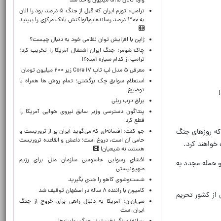
وارد کانال ۵.۵ میلیون واحد شد
ترامپ: تورم ایران که قبل از جنگ ۵ درصد بود را الان
به ۳۰۰ درصد رسانده‌ایم!/واکنش بانک مرکزی را ببینید
ژاپن با افزایش توان نظامی خود به دنبال چیست؟
چاک شومر: جنگ ایران اشتغال آمریکا را تخریب کرد؛
ترامپ از کدام سیاره آمده؟!
معرفی ۵ مدل لپ تاپ Core i۷ زیر ۲۰۰ میلیون تومان
استعلام سوابق چک برگشتی؛ تمام روش ها همراه با
توضیح
یراق درب ریلی
پنتاگون دسترسی وزیر سابق نیروی هوایی آمریکا را
قطع کرد
که روزهای جنگ
جو کنت: افسانه‌ای که می‌گوید ایران پر از تروریست و
حامی آن است، دروغ است؛ داعش و القاعده تروریست
 خواهند کرد.
هستند نه شیعیان!
افشای رسوایی جاسوسی سازمان ملل برای رژیم
و حمله مجدد به
صهیونیستی
شست‌وشوی کاهو را جدی بگیرید
کامیون با راننده ۸ ساله در اصفهان توقیف شد
 از کشور تحریم
سی‌ان‌ان: آمریکا به دنبال راهی برای خروج از جنگ
ایران است