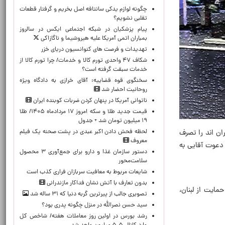
چگونه لوازم یدکی سانتافه اصل بخریم و گرفتار قطعات
تقلبی نشویم؟
پیام پزشکیان در شبکه اجتماعی ایکس در سالروز
بمباران اتمی آمریکا علیه هیروشیما و ناگازاکی
تهدیدات و فرصت های کنوانسیون دریای خزر
شکاف ۴۷ واحدی تورم کالا و خدمات/ چرا تورم کالا از
خدمات سبقت گرفته است؟
سخنگوی قوه قضاییه: آقای خرازی به دادگاه ویژه
روحانیت احضار شد
ناتوانی آمریکا در پنهان کردن ضربات کوبنده ایران
قیمت جدید طلا و سکه امروز ۱۷ مردادماه ۱۴۰۵/ طلا
۱۹ میلیون تومان شد + جدول
لحظه‌ فحش دادن اکبر عبدی در پشت صحنه یک فیلم
ژیک ایران اند را تصرف
معروف
 دعوت آقایی به
دستور سازمان غذا و دارو برای جمع‌آوری ۳ محصول
سلامت‌محور
شایعات مربوط به معافیت سربازان فراری کذب است
بدون تعارف با آتش نشان فداکار مازندرانی
مایت از لبنان،
تصویری جالب از پیرترین گربه دنیا که ۳۱ ساله شد
سید حسن نصرالله در منزل چگونه پدری بود؟
رشد بورس در اولین روز معاملات هفته/ شاخص کل