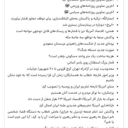
آخرین عناوین روزنامه‌های اقتصادی
آخرین عناوین روزنامه‌های ورزشی
آخرین عناوین روزنامه‌های سیاسی
انصارالله: ترکیه و پاکستان به‌جای ائتلاف‌سازی، برای توقف تجاوز فشار بیاورند
«ایرج» دوباره در بیمارستان بستری شد
همتی: اقتصاد آمریکا نیز با فشارها و ریسک‌های قابل توجهی مواجه است
واکنش صنعا به توافق سه جانبه مکه
پرده‌ای جدید از شکست‌های راهبردی عربستان سعودی
صورت جدید مسئله جنگ؟!
هزینه ساخت یک متر واحد مسکونی چقدر است؟
قمار بزرگ استقلال روی یاسر آسانی
محدودیت تردد در آزادراه تهران کرج قزوین تا ۲۰ شهریور/ جزئیات
وزیر امور خارجه خطاب به همسایگان: زمان آن فرا رسیده است که به خود متکی
باشیم
سنای آمریکا لایحه تحریم ایران و روسیه را تصویب کرد
پزشکیان: ما نوکر مردم و در خدمت آنان هستیم
شوک به بازار کار آمریکا/ اقتصاد امریکا ۲۳ هزار شغل از دست داد
خزانه‌داری آمریکا تحریم‌های جدیدی علیه ایران اعمال کرد
واکنش تند امام جمعه اردبیل به خرازی/ عاملی خطاب به دستگاه قضا: شخصی
خبر دروغ به رهبری بست و دفتر رهبری با صراحت آن را رد کرد، آیا این جرم است
یا خیر؟