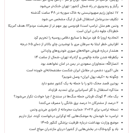
رویترز: ترامپ در جنگ علیه ایران بر سر ۲ راهی بدی گیر افتاده است
رگبار و رعدوبرق در راه شمال کشور؛ تهران خنک‌تر می‌شود
۱۷ تجاوز رژیم صهیونیستی به خاک سوریه در ۴۸ ساعت گذشته
تکلیف مدیرعامل استقلال قبل از لیگ مشخص می شود
ونس هم مثل ترامپ است/ فردوسی پور مهم تر از معیشت مردم؟!/ هدف آمریکا
خطرناک جلوه دادن ایران است
اتحادیه اروپا ۵ فرد مرتبط با صنایع دفاعی روسیه را تحریم کرد
افزایش خطر ابتلا به سرطان مری با نوشیدن چای بالاتر از دمای ۶۵ درجه
هشدار درباره فروش حواله‌های صوری خودروهای وارداتی
یکطرفه شدن جاده چالوس و آزادراه تهران–شمال از ساعت ۱۴
انصارالله: متجاوزان سعودی در یمن در امان نخواهند بود
علی اکبری: دشمن در مقابل ایران شکست مفتضحانه‌ای خورده است
چگونه به «کیف پول ایران» وصل شویم؟
پوتین قصد محک ناتو را با حمله به یک کشور عضو دارد
مذاکره استقلال با گلر اسپانیایی برای تمدید قرارداد
یک ماه، ۴ کودک قربانی حمله سگ‌ها در سنندج / چرا حوادث تکرار می‌شود؟
۲ درصد از مشترکان ۱۰ درصد برق خانگی را مصرف می‌کنند!
نسخه ترامپ برای ۲۰۲۸؛ حمایت محرمانه از نامزدی جی‌دی ونس
ترامپ: ما خودمان به موشک‌هایی که اوکراین درخواست کرده، نیاز داریم
موضع وزارت بهداشت درباره ظرفیت پزشکی کنکور ۱۴۰۵
باد و گردوخاک در بخش‌هایی از کشور/ دریای مازندران مواج است