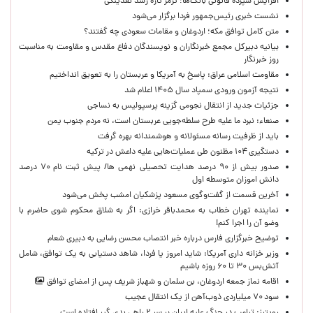
افزایش سپرده قانونی بانک‌ها؛ ترمز تازه رشد نقدینگی
نشست خبری رئیس‌جمهور فردا برگزار می‌شود
متن کامل توافق مکه؛ اردوغان و مقامات سعودی چه گفتند؟
بیانیه دبیرکل مجمع خبرنگاران و نویسندگان دفاع مقدس و مقاومت به مناسبت
روز خبرنگار
مقاومت اسلامی عراق: پاسخ به آمریکا و عربستان را به تعویق انداختیم
نتیجه آزمون ورودی سمپاد سال ۱۴۰۵ اعلام شد
جزئیات جدید از انتقال نجومی گزینه پرسپولیس به نساجی
صنعاء: نبرد ما علیه طرح سلطه‌جویی عربستان است، نه مردم جنوب یمن
باید از ظرفیت رسانه مسئولانه و هوشمندانه بهره گرفت
دستگیری ۱۰۴ مظنون طی عملیات‌هایی علیه داعش در ترکیه
صدور بیش از ۹۰ درصد هدایت تحصیلی نهمی ها/ پیش ثبت نام ۷۰ درصد
دانش اموزان متوسطه اول
آخرین قسمت از گفت‌وگوی مسعود پزشکیان امشب پخش می‌شود
نماینده تهران خطاب به محمدباقر خرازی: اگر به شلاق محکوم شوی حاضرم با
وضو آن را اجرا کنم!
توضیح خبرگزاری فارس درباره خبر انتصاب محسن رضایی به دبیری شعام
وزیر خزانه داری آمریکا: شاید امروز یا فردا، شاهد دستیابی به یک توافق، شامل
آتش‌بس ۳۰ تا ۶۰ روزه باشیم
اقامه نماز جمعه اردوغان، بن ‌سلمان و شهباز شریف پس از امضای توافق
سود ۷۰ میلیاردی ذوب‌آهن از یک انتقال عجیب