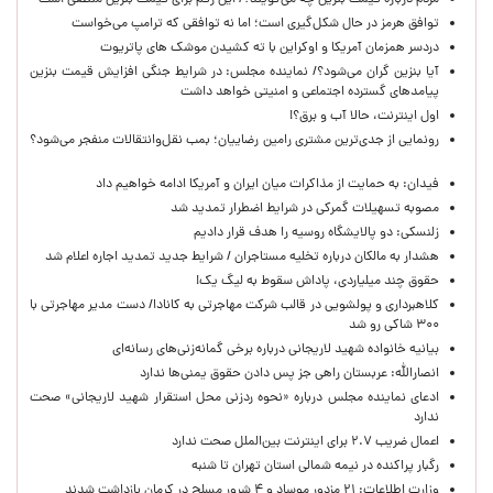
مردم درباره قیمت بنزین چه می‌گویند؟/ این رقم برای قیمت بنزین منطقی است
توافق هرمز در حال شکل‌گیری است؛ اما نه توافقی که ترامپ می‌خواست
دردسر همزمان آمریکا و اوکراین با ته کشیدن موشک های پاتریوت
آیا بنزین گران می‌شود؟/ نماینده مجلس: در شرایط جنگی افزایش قیمت بنزین
پیامدهای گسترده اجتماعی و امنیتی خواهد داشت
اول اینترنت، حالا آب و برق؟!
رونمایی از جدی‌ترین مشتری رامین رضاییان؛ بمب نقل‌وانتقالات منفجر می‌شود؟
فیدان: به حمایت از مذاکرات میان ایران و آمریکا ادامه خواهیم داد
مصوبه تسهیلات گمرکی در شرایط اضطرار تمدید شد
زلنسکی: دو پالایشگاه روسیه را هدف قرار دادیم
هشدار به مالکان درباره تخلیه مستاجران / شرایط جدید تمدید اجاره اعلام شد
حقوق چند میلیاردی، پاداش سقوط به لیگ یک!
کلاهبرداری و پولشویی در قالب شرکت مهاجرتی به کانادا/ دست مدیر مهاجرتی با
۳۰۰ شاکی رو شد
بیانیه خانواده شهید لاریجانی درباره برخی گمانه‌زنی‌های رسانه‌ای
انصارالله: عربستان راهی جز پس دادن حقوق یمنی‌ها ندارد
ادعای نماینده مجلس درباره «نحوه ردزنی محل استقرار شهید لاریجانی» صحت
ندارد
اعمال ضریب ۲.۷ برای اینترنت بین‌الملل صحت ندارد
رگبار پراکنده در نیمه شمالی استان تهران تا شنبه
وزارت اطلاعات: ۲۱ مزدور موساد و ۴ شرور مسلح در کرمان بازداشت شدند