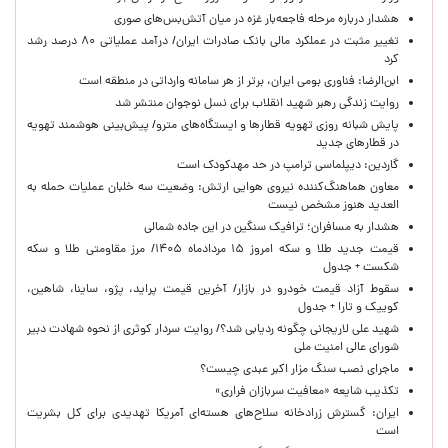
هشدار درباره مرحله فاجعه‌بار غزه در میان آتش‌بس‌های صوری
تغییر مثبت در عملکرد مالی بانک صادرات ایران/ درآمد عملیاتی ۸۰ درصد رشد
کرد
ابن‌الرضا: فناوری بومی ایران، برتر از هر سامانه وارداتی در منطقه است
روایت زندگی رهبر شهید انقلاب برای نسل نوجوان منتشر شد
پایش شبانه روزی تهویه قطارها و ایستگاه‌های مترو/ پیش‌بینی هوشمند تهویه
در قطارهای جدید
گاردین: دیپلماسی ترامپ در حد مهدکودک است
معاون هماهنگ‌کننده نیروی هوایی ارتش: وضعیت سه خلبان عملیات حمله به
العدید هنوز مشخص نیست
هشدار به مسافران؛ ترافیک سنگین در این جاده شمالی
قیمت جدید طلا و سکه امروز ۱۵ مردادماه ۱۴۰۵/ مرز مقاومتی طلا و سکه
شکست + جدول
سقوط آزاد قیمت خودرو در بازار/ آخرین قیمت پراید، پژو، ساینا، شاهین،
کوییک و تارا + جدول
شهید علی لاریجانی چگونه ردیابی شد؟/ روایت سردار کوثری از نحوه شهادت دبیر
شورای عالی امنیت ملی
ماجرای نصب سنگ مزار اکبر عبدی چیست؟
تکذیب شایعه «معافیت سربازان فراری»
ایران: گسترش زرادخانه سلاح‌های هسته‌ای آمریکا تهدیدی برای کل بشریت
است