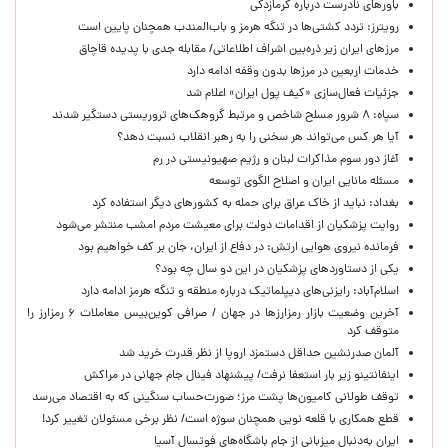
باورهای نادرست درباره گرمازدگی
رویترز: تردد کشتی‌ها در تنگه هرمز و باب‌المندب همچنان پایین است
مرزهای ایران زیر ذره‌بین اشراف اطلاعاتی/ مقابله جدی با پدیده قاچاق
خدمات اربعین در مرزها بدون وقفه ادامه دارد
جزئیات فعال‌سازی «کیف پول ایران» اعلام شد
سپاه: ۸ شرور مسلح شاخص و مرتبط گروهک‌های تروریستی دستگیر شدند
آیا هر کس می‌تواند هر سخنی را به رهبر انقلاب نسبت دهد؟
آغاز دور سوم مذاکرات لبنان و رژیم صهیونیستی در رم
مسئله مانایی ایران و اصلاح الگوی توسعه
بغداد: نباید از خاک عراق برای حمله به کشورهای دیگر استفاده کرد
روایت پزشکیان از اقدامات دولت برای معیشت مردم امشب منتشر می‌شود
فرمانده نیروی هوایی ارتش: در دفاع از ایران، جان بر کف خواهیم بود
یکی از دستاوردهای پزشکیان در این دو سال چه بود؟
اسلام‌آباد: رایزنی‌های دیپلماتیک درباره منطقه و تنگه هرمز ادامه دارد
آخرین وضعیت بازار رمزارزها در جهان / صرافی کوین‌بیس معاملات ۶ رمزارز را
متوقف کرد
آلمان صدرنشین حداقل دستمزد اروپا از نظر قدرت خرید شد
اینفانتینو زیر بار استعفا نرفت/ پیشنهاد فینال جام جهانی در مراکش
توقف طولانی کامیون‌ها پشت مرز؛ صورت‌حساب سنگینی که به اقتصاد می‌رسد
قطع همکاری با قلعه نویی همچنان سوژه است/ نظر برخی مسئولان تغییر کرد!
ایران به‌دنبال میزبانی از جام باشگاه‌های فوتسال آسیا