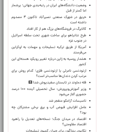
وضعیت دانشگاه‌های ایران در رتبه‌بندی جهانی؛ پرشمار
اما کمتر از قبل
حریق در شهرک صنعتی نصیرآباد تاکنون ۴ مصدوم
داشته است
کالابرگ در فروشگاه‌های بزرگ هم از کار افتاد
طرح نتانیاهو برای ساخت شهری تحت سلطه اسرائیل
در جنوب غزه
آمریکا از طریق ترکیه تسلیحات و مهمات به اوکراین
می‌فرستد
هشدار روسیه به ژاپن درباره تغییر رویکرد هسته‌ای این
کشور
ارتودنسی نامرئی یا ارتودنسی فلزی؛ کدام روش برای
مرتب کردن دندان‌ها مناسب‌تر است؟
قله دماوند در تابستان سفیدپوش شد!
وزیر آموزش‌وپرورش: سال تحصیلی آینده ۱۰۰ درصد
حضوری آغاز می‌شود
تاسیسات آرامکو منفجر شد
عامل افزایش قبوض آب و برق برخی مشترکان چه
بود؟
اقتصاد در میدان جنگ؛ نسخه‌های تعدیل یا راهبرد
اقتصاد مقاومتی؟
تکاپوی پنتاگون برای جبران کمبود تسلیحات