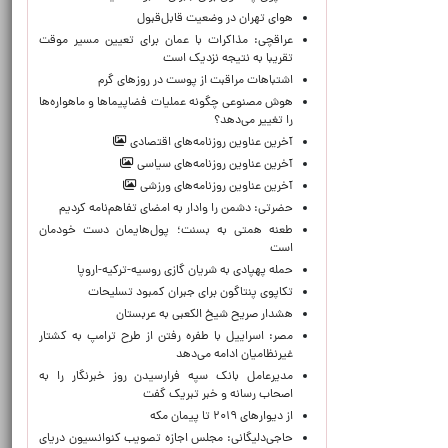
هوای تهران در وضعیت قابل‌قبول
عراقچی: مذاکرات با عمان برای تعیین مسیر موقت
تقریبا به نتیجه نزدیک است
اشتباهات مراقبت از پوست در روزهای گرم
هوش مصنوعی چگونه عملیات فضاپیماها و ماهواره‌ها
را تغییر می‌دهد؟
آخرین عناوین روزنامه‌های اقتصادی
آخرین عناوین روزنامه‌های سیاسی
آخرین عناوین روزنامه‌های ورزشی
حضرتی: دشمن را وادار به امضای تفاهم‌نامه کردیم
طعنه همتی به بسنت؛ پول‌هایمان دست خودمان
است
حمله پهپادی به شریان گازی روسیه-ترکیه-اروپا
تکاپوی پنتاگون برای جبران کمبود تسلیحات
هشدار صریح شیخ الکعبی به عربستان
مصر: اسراییل با طفره رفتن از طرح ترامپ به کشتار
غیرنظامیان ادامه می‌دهد
مدیرعامل بانک سپه فرارسیدن روز خبرنگار را به
اصحاب رسانه و خبر تبریک گفت
از دیوارهای ۲۰۱۹ تا پیمان مکه
حاجی‌دلیگانی: مجلس اجازه تصویب کنوانسیون دریای