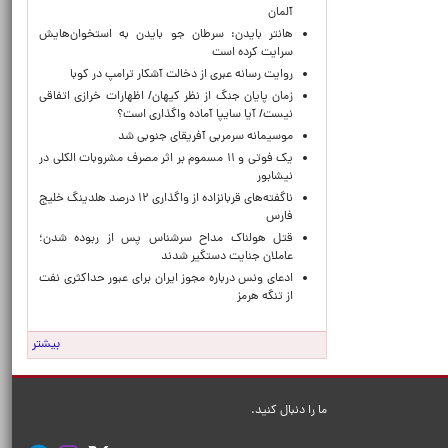
آلمان
هانتر بایدن: سرطان جو بایدن به استخوان‌هایش
سرایت کرده است
روایت رسانه عبری از دخالت آشکار ترامپ در کوبا
زمان پایان جنگ از نظر کیهان/ اظهارات خرازی اتفاقی
نیست/ آیا سایپا آماده واگذاری است؟
موسیمانه سرمربی آفریقای جنوبی شد
یک فوتی و ۱۱ مسموم بر اثر مصرف مشروبات الکلی در
نیشابور
ناگفته‌های قربانزاده از واگذاری ۱۲ درصد هلدینگ خلیج
فارس
قتل هولناک مداح سرشناس پس از ربوده شدن؛
عاملان جنایت دستگیر شدند
ادعای ونس درباره مجوز ایران برای عبور حداکثری نفت
از تنگه هرمز
بیشتر
ما را دنبال کنید.