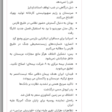
خزر را نمی‌دهد
دبل درگاهی در شب توقف استانداردلیژ
صربستان و رژیم صهیونیستی کارخانه تولید پهپاد
افتتاح می‌کنند
یونان به دنبال گسترش حضور نظامی در خلیج فارس
رئال مدل مورینیو با برد به استقبال فصل جدید لالیگا
رفت
اسپانیا برای مسافران ایتالیایی بازرسی مرزی وضع کرد
انصاری: خسارت‌های زیست‌محیطی جنگ در خلیج
فارس را مطالبه‌ می‌کنیم
یمن: تشکیل ائتلاف هرگز مانع مجازات عربستان به
خاطر جنایاتش نمی‌شود
هشدار بیمه مرکزی به ۸ شرکت بیمه‌ای؛ اصلاح نکنید،
تعلیق می‌شوید
فیدان: ایران هدف پیمان دفاعی مکه نیست/مصر به
جمع ترکیه، عربستان و پاکستان می پیوندد
تاکید صریح همتی بر تشدید نظارت بر بانک‌ها
پدر لیونل مسی درگذشت
اختلاف بر سر زمین کشاورزی منجر به قتل شد
راه‌حل نماینده روسیه برای پایان جنگ آمریکا علیه
ایران
تظاهرات هزاران نفری علیه دولت «فردریش مرتس» در