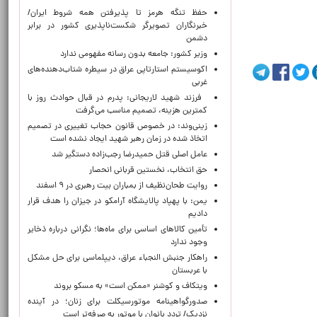
حفظ تنگه هرمز تا پذیرفتن همه شروط ایران/
خبرنگاران تصویرگر شکست‌ناپذیری کشور در برابر
دشمن
وزیر کشور: جامعه بدون رسانه مفهومی ندارد
اکوسیستم استارتاپی عراق در سیطره شتاب‌دهنده‌‌های
غربی
فرزند شهید لاریجانی: پدرم در قبال حوادث روز با
کمترین هزینه، تصمیم مناسب می‌گرفت
زینی‌وند: در خصوص قانون حجاب تغییری در تصمیم
اتخاذ شده در زمان رهبر شهید ایجاد نشده است
عامل اصلی قتل حمیدرضا رجب‌زاده دستگیر شد
حق انتخاب، نخستین قربانی انحصار
روایت طحان‌نظیف از بمباران بیت رهبری در ۹ اسفند
یمن: با پهپاد پالایشگاه آرامکو در جیزان را هدف قرار
دادیم
تأمین کالاهای اساسی برای ماه‌ها؛ نگرانی درباره ذخایر
وجود ندارد
راهکار جنبش النجباء عراق، دیپلماسی برای حل مشکل
با عربستان
ویتکاف و کوشنر «ممکن است» به مسکو بروند
صدورگواهینامه موتورسیکلت برای زنان؛ در آینده
نزدیک/ تردد بانوان با موتور به‌ صرفه‌تر است