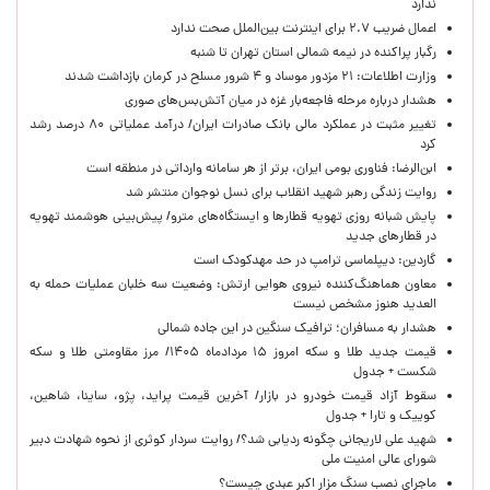
ندارد
اعمال ضریب ۲.۷ برای اینترنت بین‌الملل صحت ندارد
رگبار پراکنده در نیمه شمالی استان تهران تا شنبه
وزارت اطلاعات: ۲۱ مزدور موساد و ۴ شرور مسلح در کرمان بازداشت شدند
هشدار درباره مرحله فاجعه‌بار غزه در میان آتش‌بس‌های صوری
تغییر مثبت در عملکرد مالی بانک صادرات ایران/ درآمد عملیاتی ۸۰ درصد رشد
کرد
ابن‌الرضا: فناوری بومی ایران، برتر از هر سامانه وارداتی در منطقه است
روایت زندگی رهبر شهید انقلاب برای نسل نوجوان منتشر شد
پایش شبانه روزی تهویه قطارها و ایستگاه‌های مترو/ پیش‌بینی هوشمند تهویه
در قطارهای جدید
گاردین: دیپلماسی ترامپ در حد مهدکودک است
معاون هماهنگ‌کننده نیروی هوایی ارتش: وضعیت سه خلبان عملیات حمله به
العدید هنوز مشخص نیست
هشدار به مسافران؛ ترافیک سنگین در این جاده شمالی
قیمت جدید طلا و سکه امروز ۱۵ مردادماه ۱۴۰۵/ مرز مقاومتی طلا و سکه
شکست + جدول
سقوط آزاد قیمت خودرو در بازار/ آخرین قیمت پراید، پژو، ساینا، شاهین،
کوییک و تارا + جدول
شهید علی لاریجانی چگونه ردیابی شد؟/ روایت سردار کوثری از نحوه شهادت دبیر
شورای عالی امنیت ملی
ماجرای نصب سنگ مزار اکبر عبدی چیست؟