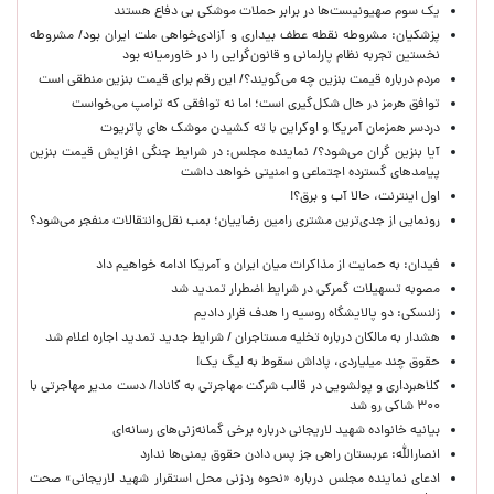
یک‌ سوم صهیونیست‌ها در برابر حملات موشکی بی دفاع هستند
پزشکیان: مشروطه نقطه عطف بیداری و آزادی‌خواهی ملت ایران بود/ مشروطه
نخستین تجربه نظام پارلمانی و قانون‌گرایی را در خاورمیانه بود
مردم درباره قیمت بنزین چه می‌گویند؟/ این رقم برای قیمت بنزین منطقی است
توافق هرمز در حال شکل‌گیری است؛ اما نه توافقی که ترامپ می‌خواست
دردسر همزمان آمریکا و اوکراین با ته کشیدن موشک های پاتریوت
آیا بنزین گران می‌شود؟/ نماینده مجلس: در شرایط جنگی افزایش قیمت بنزین
پیامدهای گسترده اجتماعی و امنیتی خواهد داشت
اول اینترنت، حالا آب و برق؟!
رونمایی از جدی‌ترین مشتری رامین رضاییان؛ بمب نقل‌وانتقالات منفجر می‌شود؟
فیدان: به حمایت از مذاکرات میان ایران و آمریکا ادامه خواهیم داد
مصوبه تسهیلات گمرکی در شرایط اضطرار تمدید شد
زلنسکی: دو پالایشگاه روسیه را هدف قرار دادیم
هشدار به مالکان درباره تخلیه مستاجران / شرایط جدید تمدید اجاره اعلام شد
حقوق چند میلیاردی، پاداش سقوط به لیگ یک!
کلاهبرداری و پولشویی در قالب شرکت مهاجرتی به کانادا/ دست مدیر مهاجرتی با
۳۰۰ شاکی رو شد
بیانیه خانواده شهید لاریجانی درباره برخی گمانه‌زنی‌های رسانه‌ای
انصارالله: عربستان راهی جز پس دادن حقوق یمنی‌ها ندارد
ادعای نماینده مجلس درباره «نحوه ردزنی محل استقرار شهید لاریجانی» صحت