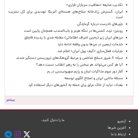
تکذیب شایعه «معافیت سربازان فراری»
ایران: گسترش زرادخانه سلاح‌های هسته‌ای آمریکا تهدیدی برای کل بشریت
است
باورهای نادرست درباره گرمازدگی
رویترز: تردد کشتی‌ها در تنگه هرمز و باب‌المندب همچنان پایین است
مرزهای ایران زیر ذره‌بین اشراف اطلاعاتی/ مقابله جدی با پدیده قاچاق
خدمات اربعین در مرزها بدون وقفه ادامه دارد
جزئیات فعال‌سازی «کیف پول ایران» اعلام شد
سپاه: ۸ شرور مسلح شاخص و مرتبط گروهک‌های تروریستی دستگیر شدند
آیا هر کس می‌تواند هر سخنی را به رهبر انقلاب نسبت دهد؟
آغاز دور سوم مذاکرات لبنان و رژیم صهیونیستی در رم
مسئله مانایی ایران و اصلاح الگوی توسعه
بغداد: نباید از خاک عراق برای حمله به کشورهای دیگر استفاده کرد
بیشتر
ما را دنبال کنید.
آرشیو
آخرین خبرها
ارتباط با ما