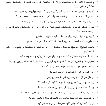
پزشکیان: باید افراد کارآمدتر را به کار گرفت/ کاری می کنیم در معیشت مردم
مشکلی پیش نیاید
آسوشیتدپرس: صدها نظامی آمریکایی در جنگ علیه ایران ضربه مغزی شده‌اند
پاسخ قالیباف به ترامپ: واقعیت‌ها را بپذیرید و به تعهدات خود عمل کنید
پایان بی‌نتیجه مذاکرات دولت لبنان و رژیم صهیونیستی در رم ایتالیا
فوری؛ شرط جدید بازنشستگی اعلام شد/ این افراد برای بازنشستگی باید ۵ سال
بیشتر خدمت کنند
کاپیتان سابق از پرسپولیسی‌ها حلالیت طلبید + عکس
ادعای شبکه «الحدث» درباره ایجاد گذرگاه موقت در تنگه هرمز
یحیی سریع: مواضع مزدوران سعودی را با موشک بالستیک و پهپاد در هم
شکستیم
حزب‌الله: دولت لبنان مذاکرات و امتیازدهی به تل‌آویو را متوقف کند
عجیب اما واقعی:رقم فسخ قرارداد رضاییان با استقلال فقط ۱۰۰میلیون تومان!
اصلاح قانون مهریه به دستورکار مجلس بازگشت
این خوراکی‌ها را بخورید تا آلزایمر نگیرید
دو بازیکن آزاد در راه پیوستن به پرسپولیس
چرا خداوند بر خوردن این ۳ میوه تأکید کرده است؟!
چرا قیمت طلا در ایران با بازار جهانی متفاوت است؟
پژوپارس ۶۴۰ میلیون تومان شد/ جدول قیمت مدل‌های مختلف خودرو
درخواست یک نماینده مجلس از قالیباف درباره قانون مهریه
کویت دستور تعطیلی تنها مدرسه ایرانی را صادر کرد