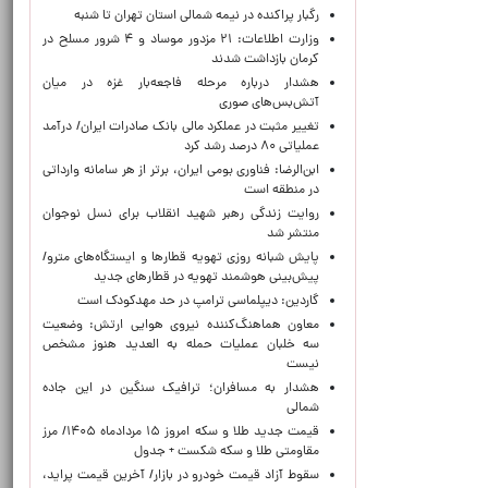
رگبار پراکنده در نیمه شمالی استان تهران تا شنبه
وزارت اطلاعات: ۲۱ مزدور موساد و ۴ شرور مسلح در
کرمان بازداشت شدند
هشدار درباره مرحله فاجعه‌بار غزه در میان
آتش‌بس‌های صوری
تغییر مثبت در عملکرد مالی بانک صادرات ایران/ درآمد
عملیاتی ۸۰ درصد رشد کرد
ابن‌الرضا: فناوری بومی ایران، برتر از هر سامانه وارداتی
در منطقه است
روایت زندگی رهبر شهید انقلاب برای نسل نوجوان
منتشر شد
پایش شبانه روزی تهویه قطارها و ایستگاه‌های مترو/
پیش‌بینی هوشمند تهویه در قطارهای جدید
گاردین: دیپلماسی ترامپ در حد مهدکودک است
معاون هماهنگ‌کننده نیروی هوایی ارتش: وضعیت
سه خلبان عملیات حمله به العدید هنوز مشخص
نیست
هشدار به مسافران؛ ترافیک سنگین در این جاده
شمالی
قیمت جدید طلا و سکه امروز ۱۵ مردادماه ۱۴۰۵/ مرز
مقاومتی طلا و سکه شکست + جدول
سقوط آزاد قیمت خودرو در بازار/ آخرین قیمت پراید،