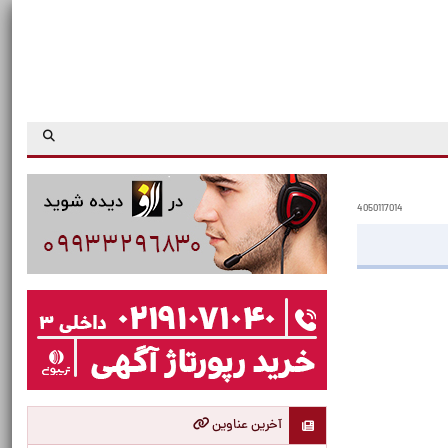
4050117014
آخرین عناوین