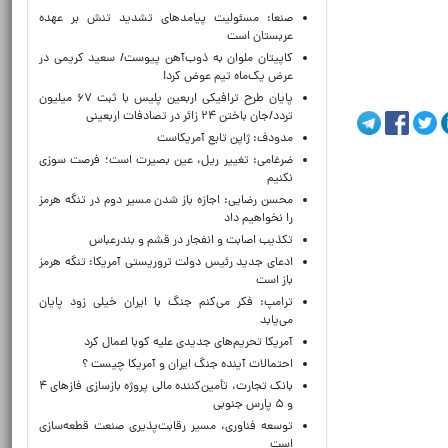
صنعا: مسئولیت پیامدهای تشدید تنش بر عهده
عربستان است
کاپیتان ملوان به ذوب‌آهن پیوست/ سعید کریمی در
عرض یک‌ماه تیم عوض کرد!
پایان طرح ترافیکی اربعین پلیس با ثبت ۶۷ میلیون
تردد/جان باختن ۲۴ زائر در تصادفات اربعینی
مدودف: ژاپن تابع آمریکاست
ضرغامی: تغییر ریل، عین بصیرت است؛ فرصت سوزی
نکنیم
محسن رضایی: اجازه باز شدن مسیر دوم در تنگه هرمز
را نخواهیم داد
تکذیب اصابت و انفجار در قشم و بندرعباس
ادعای جدید رئیس دولت تروریستی آمریکا: تنگه هرمز
باز است
ترامپ: فکر می‌کنم جنگ با ایران خیلی زود پایان
می‌یابد
آمریکا تحریم‌های جدیدی علیه کوبا اعمال کرد
احتمالات آینده جنگ ایران و آمریکا چیست ؟
بانک تجارت، تأمین‌کننده مالی پروژه بازسازی فازهای ۴
و ۵ پارس جنوبی
توسعه فناوری، مسیر رقابت‌پذیری صنعت قطعه‌سازی
است