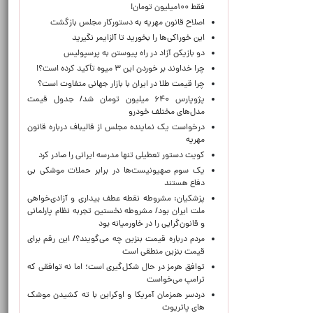
فقط ۱۰۰میلیون تومان!
اصلاح قانون مهریه به دستورکار مجلس بازگشت
این خوراکی‌ها را بخورید تا آلزایمر نگیرید
دو بازیکن آزاد در راه پیوستن به پرسپولیس
چرا خداوند بر خوردن این ۳ میوه تأکید کرده است؟!
چرا قیمت طلا در ایران با بازار جهانی متفاوت است؟
پژوپارس ۶۴۰ میلیون تومان شد/ جدول قیمت
مدل‌های مختلف خودرو
درخواست یک نماینده مجلس از قالیباف درباره قانون
مهریه
کویت دستور تعطیلی تنها مدرسه ایرانی را صادر کرد
یک‌ سوم صهیونیست‌ها در برابر حملات موشکی بی
دفاع هستند
پزشکیان: مشروطه نقطه عطف بیداری و آزادی‌خواهی
ملت ایران بود/ مشروطه نخستین تجربه نظام پارلمانی
و قانون‌گرایی را در خاورمیانه بود
مردم درباره قیمت بنزین چه می‌گویند؟/ این رقم برای
قیمت بنزین منطقی است
توافق هرمز در حال شکل‌گیری است؛ اما نه توافقی که
ترامپ می‌خواست
دردسر همزمان آمریکا و اوکراین با ته کشیدن موشک
های پاتریوت