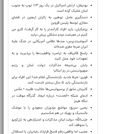
یونیفل: ارتش اسرائیل در یک روز ۱۱۳ توپ به جنوب
لبنان شلیک کرده است
دستگیری عامل توهین به زائران اربعین در فضای
مجازی توسط پلیس قزوین
پزشکیان: باید افراد کارآمدتر را به کار گرفت/ کاری می
کنیم در معیشت مردم مشکلی پیش نیاید
آسوشیتدپرس: صدها نظامی آمریکایی در جنگ علیه
ایران ضربه مغزی شده‌اند
پاسخ قالیباف به ترامپ: واقعیت‌ها را بپذیرید و به
تعهدات خود عمل کنید
پایان بی‌نتیجه مذاکرات دولت لبنان و رژیم
صهیونیستی در رم ایتالیا
فوری؛ شرط جدید بازنشستگی اعلام شد/ این افراد برای
بازنشستگی باید ۵ سال بیشتر خدمت کنند
کاپیتان سابق از پرسپولیسی‌ها حلالیت طلبید + عکس
ادعای شبکه «الحدث» درباره ایجاد گذرگاه موقت در
تنگه هرمز
یحیی سریع: مواضع مزدوران سعودی را با موشک
بالستیک و پهپاد در هم شکستیم
حزب‌الله: دولت لبنان مذاکرات و امتیازدهی به تل‌آویو
را متوقف کند
عجیب اما واقعی:رقم فسخ قرارداد رضاییان با استقلال