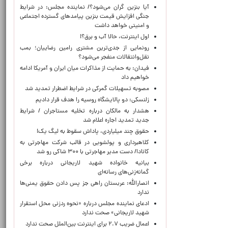
آیا بنزین گران می‌شود؟/ نماینده مجلس: در شرایط
جنگی افزایش قیمت بنزین پیامدهای گسترده اجتماعی
و امنیتی خواهد داشت
اول اینترنت، حالا آب و برق؟!
رونمایی از جدی‌ترین مشتری رامین رضاییان؛ بمب
نقل‌وانتقالات منفجر می‌شود؟
فیدان: به حمایت از مذاکرات میان ایران و آمریکا ادامه
خواهیم داد
مصوبه تسهیلات گمرکی در شرایط اضطرار تمدید شد
زلنسکی: دو پالایشگاه روسیه را هدف قرار دادیم
هشدار به مالکان درباره تخلیه مستاجران / شرایط
جدید تمدید اجاره اعلام شد
حقوق چند میلیاردی، پاداش سقوط به لیگ یک!
کلاهبرداری و پولشویی در قالب شرکت مهاجرتی به
کانادا/ دست مدیر مهاجرتی با ۳۰۰ شاکی رو شد
بیانیه خانواده شهید لاریجانی درباره برخی
گمانه‌زنی‌های رسانه‌ای
انصارالله: عربستان راهی جز پس دادن حقوق یمنی‌ها
ندارد
ادعای نماینده مجلس درباره «نحوه ردزنی محل استقرار
شهید لاریجانی» صحت ندارد
اعمال ضریب ۲.۷ برای اینترنت بین‌الملل صحت ندارد