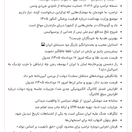
نسخه ترامپ برای ۲۰۲۸؛ حمایت محرمانه از نامزدی جی‌دی ونس
ترامپ: ما خودمان به موشک‌هایی که اوکراین درخواست کرده، نیاز داریم
موضع وزارت بهداشت درباره ظرفیت پزشکی کنکور ۱۴۰۵
باد و گردوخاک در بخش‌هایی از کشور/ دریای مازندران مواج است
شروع تلخ مدافع تیم ملی پس از جدایی از پرسپولیس
بهترین هدیه به خبرنگاران چیست؟
استایل عجیب و بحث‌برانگیز بازیگر مرد سینمای ایران
پیش‌بینی پاییز پر بارش در ایران؛ لطفا غافلگیر نشوید
قیمت جدید طلا و سکه امروز ۱۶ مردادماه ۱۴۰۵/ جدول
راز دشمنی وزیرخارجه لبنان با ایران / یوسف رجی چه ارتباطی با حزب نزدیک به
اسرائیل دارد؟
بلاتکلیفی پرونده‌های مشاغل سخت/ دولت از بررسی آیین‌نامه خبر داد
قیمت جدید دلار، یورو و سایر ارزها امروز ۱۶ مردادماه ۱۴۰۵/ جدول
افزایش اعتبار کالابرگ الکترونیکی جدی شد/ جزییات جلسه ویژه دولت درباره
افزایش مبلغ کالابرگ
سامانه ضد موشکی لیزری؛ از بلوف سیاسی تا واقعیت میدانی
جزئیات ثبت ادعا، تهیه نقشه UTM و ارائه مادر سند اعلام شد
تلگراف: جنگ علیه ایران ممکن است به یکی از اشتباهات تاریخ تبدیل شود
خطر پنهان التهاب لثه برای استخوان‌ها
فرمان اجرایی دوباره ترامپ برای محدود کردن «حق تابعیت بر اساس تولد»