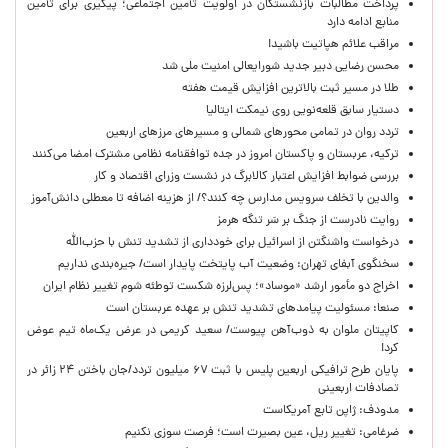
پرداخت مطالبات بازنشستگان در اولویت تأمین اجتماعی؛ پیگیری برای تأمین
منابع ادامه دارد
مراقب علائم هپاتیت باشید!
محسن رضایی دبیر جدید شورایعالی امنیت ملی شد
طلا در مسیر ثبت بالاترین افزایش قیمت هفته
دستیار سابق قلعه‌نویی روی نیمکت ایتالیا
تردد روان در تمامی محورهای شمالی و مسیرهای مرزهای اربعین
ترکیه، عربستان و پاکستان امروز در جده توافقنامه نظامی مشترک امضا می‌کنند
بررسی ضوابط افزایش اعتبار کالابرگ در نشست وزرای اقتصاد و کار
والدین با تخلف سرویس مدارس چه کنند؟/ از هزینه اضافه تا معطلی دانش‌آموز
روایت نادرست از جنگ بر سَر تنگه هرمز
درخواست واشنگتن از اسرائیل برای خودداری از تشدید تنش با حزب‌الله
سخنگوی آبفای تهران: وضعیت آب پایتخت پایدار است/ جیره‌بندی نداریم
اخراج دو مأمور ارشد «موساد»؛ پس‌لرزه شکست توطئه شوم تغییر نظام ایران
صنعا: مسئولیت پیامدهای تشدید تنش بر عهده عربستان است
کاپیتان ملوان به ذوب‌آهن پیوست/ سعید کریمی در عرض یک‌ماه تیم عوض
کرد!
پایان طرح ترافیکی اربعین پلیس با ثبت ۶۷ میلیون تردد/جان باختن ۲۴ زائر در
تصادفات اربعینی
مدودف: ژاپن تابع آمریکاست
ضرغامی: تغییر ریل، عین بصیرت است؛ فرصت سوزی نکنیم