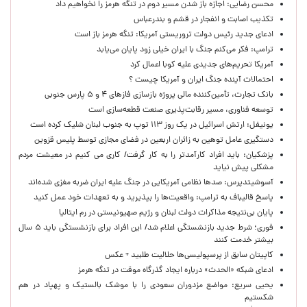
محسن رضایی: اجازه باز شدن مسیر دوم در تنگه هرمز را نخواهیم داد
تکذیب اصابت و انفجار در قشم و بندرعباس
ادعای جدید رئیس دولت تروریستی آمریکا: تنگه هرمز باز است
ترامپ: فکر می‌کنم جنگ با ایران خیلی زود پایان می‌یابد
آمریکا تحریم‌های جدیدی علیه کوبا اعمال کرد
احتمالات آینده جنگ ایران و آمریکا چیست ؟
بانک تجارت، تأمین‌کننده مالی پروژه بازسازی فازهای ۴ و ۵ پارس جنوبی
توسعه فناوری، مسیر رقابت‌پذیری صنعت قطعه‌سازی است
یونیفل: ارتش اسرائیل در یک روز ۱۱۳ توپ به جنوب لبنان شلیک کرده است
دستگیری عامل توهین به زائران اربعین در فضای مجازی توسط پلیس قزوین
پزشکیان: باید افراد کارآمدتر را به کار گرفت/ کاری می کنیم در معیشت مردم
مشکلی پیش نیاید
آسوشیتدپرس: صدها نظامی آمریکایی در جنگ علیه ایران ضربه مغزی شده‌اند
پاسخ قالیباف به ترامپ: واقعیت‌ها را بپذیرید و به تعهدات خود عمل کنید
پایان بی‌نتیجه مذاکرات دولت لبنان و رژیم صهیونیستی در رم ایتالیا
فوری؛ شرط جدید بازنشستگی اعلام شد/ این افراد برای بازنشستگی باید ۵ سال
بیشتر خدمت کنند
کاپیتان سابق از پرسپولیسی‌ها حلالیت طلبید + عکس
ادعای شبکه «الحدث» درباره ایجاد گذرگاه موقت در تنگه هرمز
یحیی سریع: مواضع مزدوران سعودی را با موشک بالستیک و پهپاد در هم
شکستیم