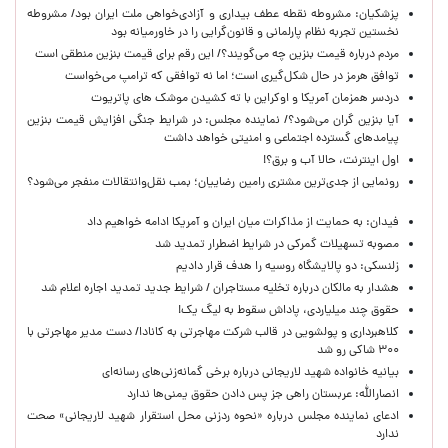
پزشکیان: مشروطه نقطه عطف بیداری و آزادی‌خواهی ملت ایران بود/ مشروطه
نخستین تجربه نظام پارلمانی و قانون‌گرایی را در خاورمیانه بود
مردم درباره قیمت بنزین چه می‌گویند؟/ این رقم برای قیمت بنزین منطقی است
توافق هرمز در حال شکل‌گیری است؛ اما نه توافقی که ترامپ می‌خواست
دردسر همزمان آمریکا و اوکراین با ته کشیدن موشک های پاتریوت
آیا بنزین گران می‌شود؟/ نماینده مجلس: در شرایط جنگی افزایش قیمت بنزین
پیامدهای گسترده اجتماعی و امنیتی خواهد داشت
اول اینترنت، حالا آب و برق؟!
رونمایی از جدی‌ترین مشتری رامین رضاییان؛ بمب نقل‌وانتقالات منفجر می‌شود؟
فیدان: به حمایت از مذاکرات میان ایران و آمریکا ادامه خواهیم داد
مصوبه تسهیلات گمرکی در شرایط اضطرار تمدید شد
زلنسکی: دو پالایشگاه روسیه را هدف قرار دادیم
هشدار به مالکان درباره تخلیه مستاجران / شرایط جدید تمدید اجاره اعلام شد
حقوق چند میلیاردی، پاداش سقوط به لیگ یک!
کلاهبرداری و پولشویی در قالب شرکت مهاجرتی به کانادا/ دست مدیر مهاجرتی با
۳۰۰ شاکی رو شد
بیانیه خانواده شهید لاریجانی درباره برخی گمانه‌زنی‌های رسانه‌ای
انصارالله: عربستان راهی جز پس دادن حقوق یمنی‌ها ندارد
ادعای نماینده مجلس درباره «نحوه ردزنی محل استقرار شهید لاریجانی» صحت
ندارد