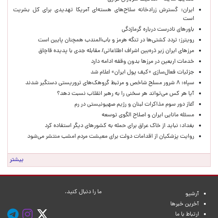
ایران: گسترش زرادخانه سلاح‌های هسته‌ای آمریکا تهدیدی برای کل بشریت
است
باورهای نادرست درباره گرمازدگی
رویترز: تردد کشتی‌ها در تنگه هرمز و باب‌المندب همچنان پایین است
مرزهای ایران زیر ذره‌بین اشراف اطلاعاتی/ مقابله جدی با پدیده قاچاق
خدمات اربعین در مرزها بدون وقفه ادامه دارد
جزئیات فعال‌سازی «کیف پول ایران» اعلام شد
سپاه: ۸ شرور مسلح شاخص و مرتبط گروهک‌های تروریستی دستگیر شدند
آیا هر کس می‌تواند هر سخنی را به رهبر انقلاب نسبت دهد؟
آغاز دور سوم مذاکرات لبنان و رژیم صهیونیستی در رم
مسئله مانایی ایران و اصلاح الگوی توسعه
بغداد: نباید از خاک عراق برای حمله به کشورهای دیگر استفاده کرد
روایت پزشکیان از اقدامات دولت برای معیشت مردم امشب منتشر می‌شود
بیشتر
ما را دنبال کنید.
آرشیو
آخرین خبرها
ارتباط با ما