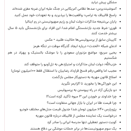
مشکلی پیش نیاید
آسوشیتدپرس: صدها نظامی آمریکایی در جنگ علیه ایران ضربه مغزی شده‌اند
پاسخ قالیباف به ترامپ: واقعیت‌ها را بپذیرید و به تعهدات خود عمل کنید
پایان بی‌نتیجه مذاکرات دولت لبنان و رژیم صهیونیستی در رم ایتالیا
فوری؛ شرط جدید بازنشستگی اعلام شد/ این افراد برای بازنشستگی باید ۵ سال
بیشتر خدمت کنند
کاپیتان سابق از پرسپولیسی‌ها حلالیت طلبید + عکس
ادعای شبکه «الحدث» درباره ایجاد گذرگاه موقت در تنگه هرمز
یحیی سریع: مواضع مزدوران سعودی را با موشک بالستیک و پهپاد در هم
شکستیم
حزب‌الله: دولت لبنان مذاکرات و امتیازدهی به تل‌آویو را متوقف کند
عجیب اما واقعی:رقم فسخ قرارداد رضاییان با استقلال فقط ۱۰۰میلیون تومان!
اصلاح قانون مهریه به دستورکار مجلس بازگشت
این خوراکی‌ها را بخورید تا آلزایمر نگیرید
دو بازیکن آزاد در راه پیوستن به پرسپولیس
چرا خداوند بر خوردن این ۳ میوه تأکید کرده است؟!
چرا قیمت طلا در ایران با بازار جهانی متفاوت است؟
پژوپارس ۶۴۰ میلیون تومان شد/ جدول قیمت مدل‌های مختلف خودرو
درخواست یک نماینده مجلس از قالیباف درباره قانون مهریه
کویت دستور تعطیلی تنها مدرسه ایرانی را صادر کرد
یک‌ سوم صهیونیست‌ها در برابر حملات موشکی بی دفاع هستند