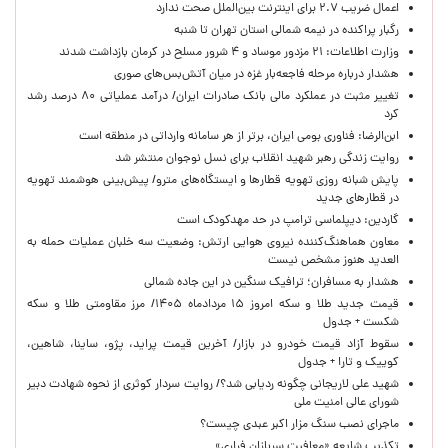
اعمال ضریب ۲.۷ برای اینترنت بین‌الملل صحت ندارد
رگبار پراکنده در نیمه شمالی استان تهران تا شنبه
وزارت اطلاعات: ۲۱ مزدور موساد و ۴ شرور مسلح در کرمان بازداشت شدند
هشدار درباره مرحله فاجعه‌بار غزه در میان آتش‌بس‌های صوری
تغییر مثبت در عملکرد مالی بانک صادرات ایران/ درآمد عملیاتی ۸۰ درصد رشد
کرد
ابن‌الرضا: فناوری بومی ایران، برتر از هر سامانه وارداتی در منطقه است
روایت زندگی رهبر شهید انقلاب برای نسل نوجوان منتشر شد
پایش شبانه روزی تهویه قطارها و ایستگاه‌های مترو/ پیش‌بینی هوشمند تهویه
در قطارهای جدید
گاردین: دیپلماسی ترامپ در حد مهدکودک است
معاون هماهنگ‌کننده نیروی هوایی ارتش: وضعیت سه خلبان عملیات حمله به
العدید هنوز مشخص نیست
هشدار به مسافران؛ ترافیک سنگین در این جاده شمالی
قیمت جدید طلا و سکه امروز ۱۵ مردادماه ۱۴۰۵/ مرز مقاومتی طلا و سکه
شکست + جدول
سقوط آزاد قیمت خودرو در بازار/ آخرین قیمت پراید، پژو، ساینا، شاهین،
کوییک و تارا + جدول
شهید علی لاریجانی چگونه ردیابی شد؟/ روایت سردار کوثری از نحوه شهادت دبیر
شورای عالی امنیت ملی
ماجرای نصب سنگ مزار اکبر عبدی چیست؟
تکذیب شایعه «معافیت سربازان فراری»