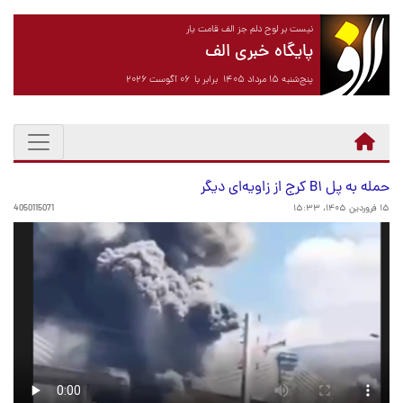
نیست بر لوح دلم جز الف قامت یار
پایگاه خبری الف
پنج‌شنبه ۱۵ مرداد ۱۴۰۵ برابر با ۰۶ آگوست ۲۰۲۶
حمله به پل B۱ کرج از زاویه‌ای دیگر
۱۵ فروردین ۱۴۰۵، ۱۵:۳۳
4050115071