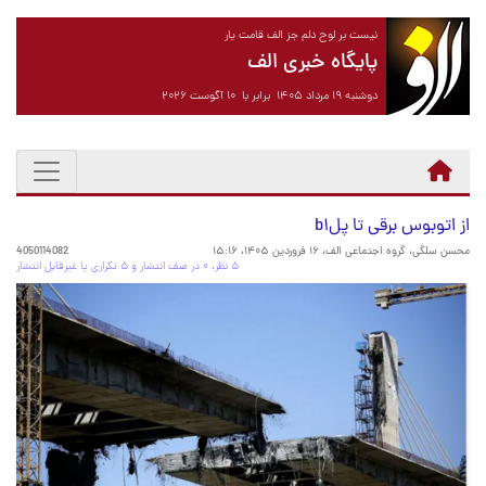
نیست بر لوح دلم جز الف قامت یار
پایگاه خبری الف
دوشنبه ۱۹ مرداد ۱۴۰۵ برابر با ۱۰ آگوست ۲۰۲۶
از اتوبوس برقی تا پلb۱
محسن سلگی، گروه اجتماعی الف،
۱۶ فروردین ۱۴۰۵، ۱۵:۱۶
4050114082
۵ نظر، ۰ در صف انتشار و ۵ تکراری یا غیرقابل انتشار