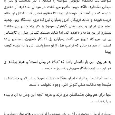
سوخت.یک دستگاه اتوبوس سوخته را میدان ۷ تیر گذاشتند و یکی را
میدان صادقیه، فلکه دوم. مادرم می گفت در میدان صادقیه از دختری
شنیده که می گفته کار خودشان بوده تا مظلوم نمایی کنند! امثال آن خانم
فریب خورده و شاید فریبکار، امروز بمباران نیروگاه برق، ایستگاه برق، تهدید
تمام برق ایران و بمب های گرافیتی مرموز را کار چه کسی می دانند؟
بسیاری از این ها به راه آمده اند. اما شاید هستند کسانی مثل آن کارشناس
بی بی سی که دیروز می گفت بمباران پل b1 کار جمهوری اسلامی بوده
است، آن هم در حالی که ترامپ قبل از او مسؤولیت اش را به عهده گرفته
بود!
به هر روی، این بار یادمان باشد که "علاج در وطن است" و هیچ بیگانه ای
در غرب و رژیم خرابکار صهیونی، دلسوز ما نیست.
مقصد آینده ما، پیشرفت ایران هرگز با دخالت امریکا و اسرائیل، چه دخالت
مثبت! چه دخالت منفی کنونی اش، وجود نخواهد داشت.
تنها برای هم وطن چشمانمان برق بزند و هرچه آنچه این وطن به آن پاییده
و بالیده است.
بسیاری از ما از وجود پل b1 بی خبر بودیم یا از اتوبوس های برقی تهران، یا