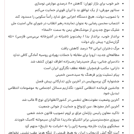
خبر خوب برای بازار تهران؛ کاهش ۸۰ درصدی عوارض نوسازی
سناتور مورفی: از یک توافق بد با ایران قوی‌تر حمایت می‌کنم
با تصویب دولت، هیچ دستگاه اجرایی حق ندارد رأساً سکویی را مسدود کند
انتصاب محسن رضایی به عنوان نماینده رهبر انقلاب در شورای عالی امنیت ملی
شلیک موج جدیدی از موشک‌های یمن به سمت «المخا»
برانداز خوب، برانداز بد! / پخت‌وپز ناشیانه در آشپزخانه‌ بی‌بی‌سی فارسی/ «تله
گران‌سازی» پیش پای دولت
مرگ دختران ایرانی ۹۶ درصد کاهش یافت
مطالعه‌ای جدید: اروپا برای مقابله با حملات پهپادی روسیه آمادگی کافی ندارد
دادسرای جنایی: پیکر حمیدرضا رجب‌زاده اطراف تهران کشف شد
دارابی: مکتب فرشچیان نقطه عطف نگارگری ایران است
پیام تسلیت وزیر فرهنگ به سیدحسن خمینی
جشنواره گل پرسپولیس در آخرین بازی تدارکاتی پیش فصل
جانشین فرمانده انتظامی کشور: نگذاریم مسائل اجتماعی به موضوعات انتظامی
تبدیل شود
آخرین وضعیت عفونت‌های تنفسی در کشور/آنفلوانزای نوع B غالب شد
آخرین آمار مجردها، سن ازدواج و حمایت از جوانی جمعیت
تاکید معاون رئیس پارلمان عراق بر لزوم تصویب قانون حشد شعبی
پیروزی منچسترسیتی برابر اتلتیکو مادرید/ شاگردان سیموئنه کامبک خوردند
سخنگوی وزارت خارجه روسیه ژاپن را به «خیانت به تاریخ» متهم کرد
آیت الله آملی لاریجانی: ایران به هیچ قیمتی از تنگه هرمز عقب نشینی نخواهد