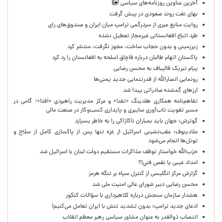
آخرین عناوین روزنامه‌های سیاسی
بهای نفت روند صعودی در پیش گرفت
روایت منابع عبری از سردرگمی ترامپ میان ایران و صندوق‌های رای
طرد اتباع افغانستانی غیرمجاز تعطیل نشده
زیرزمینی و بدون حجاب ساخت، مجوز نگرفت، منتشر کرد
پاکستان اتهام طالبان درباره قاچاق اسلحه به افغانستان را رد کرد
پیام تبریک قالیباف به محسن رضایی
رونمایی انصارالله از قدرتنمایی جدید یمنی‌ها
ارزهای گمشده صادراتی پیدا شد
تفاهم‌نامه همکاری هلدینگ «تفتا» و مرکز مدیریت راهبردی «افتا»؛ گامی در
مسیر تقویت تاب‌آوری سایبری و پایداری کسب‌وکار در صنعت مالی
گوترش: جهان باید بمباران ناکازاکی را به‌ خاطر بسپارد
ملادینوف: عقب‌نشینی اسرائیل از غزه تنها پس از پاکسازی کامل از سلاح و
تونل‌ها انجام می‌شود
حزب‌الله خواستار توقف مذاکرات مستقیم دولت لبنان با اسرائیل شد
امداد غیبی يا نقص فني!؟
گزارش مرکز انگلیسی از کنترل سپاه بر تنگه هرمز
محسن رضایی دبیر شورای عالی امنیت ملی شد
هشدار سازمان سنجش درباره کلاهبرداری با سؤالات کنکور
ادعای جدید ترامپ: بدون تشدید تنش با ایران تعامل می‌کنیم!
انتصاب ذوالقدر به عنوان مشاور سیاسی رهبر معظم انقلاب