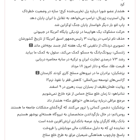
کرد
هشدار عضو شورا درباره پل تخریب‌شده کرج؛ سازه در وضعیت خطرناک
وال‌ استریت ژورنال: ترامپ می‌خواهد به تقابل با ایران پایان دهد
پاپ لئو بار دیگر خواستار پایان جنگ اوکراین شد
حرکت مشکوک یک هواپیما در نزدیکی پایگاه آمریکا در جیبوتی
حذف نام ترامپ در روایت ۳ رئیس‌جمهور اسبق آمریکا از تاریخ کشورشان
تصویری دردناک از دلفینی که یک هفته کنار جسد بچه‌اش ماند
زلنسکی: پیونگ‌یانگ به مسکو کمک می‌کند، سئول به کمک ما بیاید
رشد ۷۳ درصدی تجارت ایران و ترکیه در سایه محاصره دریایی
قیمت طلا، سکه و دلار امروز ۱۸ مرداد
پزشکیان: برادران ما در نیروهای مسلح کاری کردند کارستان
آژانس‌های توسعه بین‌المللی؛ کاهش فقر یا نفوذ نرم؟!
روایت طحان‌نظیف از بمباران بیت رهبری در ۹ اسفند
نتانیاهو: تا زمان خلع سلاح حماس از غزه خارج نمی‌شویم
مرجع عراقی درباره پیامدهای «توافق مکه» هشدار داد
پزشکیان: دشمن کسانی را ترور می‌کنند که گره‌گشای مشکلات جامعه ما هستند
روس‌اتم: در حال بازگرداندن متخصصان به نیروگاه هسته‌ای بوشهر هستیم
بانک رفاه کارگران وارد عرصه بانکداری ارزش‌آفرین شده است
نماینده ای که به دلیل مشکلات مالی موبایلش را فروخت
پاسخ چارچوب هماهنگی شیعیان عراق به طرح خلع سلاح