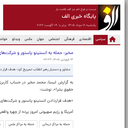
نیست بر لوح دلم جز الف قامت یار
پایگاه خبری الف
یک‌شنبه ۱۸ مرداد ۱۴۰۵ برابر با ۰۹ آگوست ۲۰۲۶
(current)
سیاسی
اقتصادی
فرهنگی
اجتماعی
جهان
عکس
ویدئو
خواندن
مخبر: حمله به انستیتو پاستور و شرکت‌ها
۱۴ فروردین ۱۴۰۵، ۰۳:۳۹
مشاور و دستیار رهبر انقلاب تصریح کرد: هدف قرار د
به گزارش ایسنا، محمد مخبر در حساب کاربری
حقوق بشر!»، نوشت:
«هدف قراردادن انستیتو پاستور و شرکت‌های 
آمریکا و رژیم صهیونی امروز پرده از چهره واق
حمله به مراکز درمانی
حمله به مراکز علمی
م