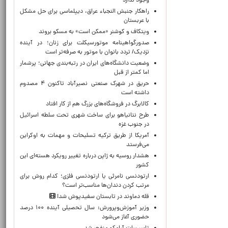
وجود ندارد
راهکار جنبش النجباء عراق، دیپلماسی برای حل مشکل
با عربستان
ویتکاف و کوشنر «ممکن است» به مسکو بروند
صدورگواهینامه موتورسیکلت برای زنان؛ در آینده
نزدیک/ تردد بانوان با موتور به‌ صرفه‌تر است
وضعیت دانشگاه‌های ایران در رتبه‌بندی جهانی؛ پرشمار
اما کمتر از قبل
حریق در شهرک صنعتی نصیرآباد تاکنون ۴ مصدوم
داشته است
کالابرگ در فروشگاه‌های بزرگ هم از کار افتاد
طرح نتانیاهو برای ساخت شهری تحت سلطه اسرائیل
در جنوب غزه
آمریکا از طریق ترکیه تسلیحات و مهمات به اوکراین
می‌فرستد
هشدار روسیه به ژاپن درباره تغییر رویکرد هسته‌ای این
کشور
ارتودنسی نامرئی یا ارتودنسی فلزی؛ کدام روش برای
مرتب کردن دندان‌ها مناسب‌تر است؟
قله دماوند در تابستان سفیدپوش شد!
وزیر آموزش‌وپرورش: سال تحصیلی آینده ۱۰۰ درصد
حضوری آغاز می‌شود