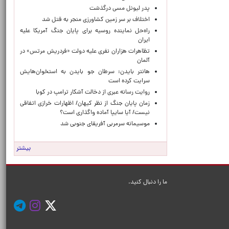
پدر لیونل مسی درگذشت
اختلاف بر سر زمین کشاورزی منجر به قتل شد
راه‌حل نماینده روسیه برای پایان جنگ آمریکا علیه
ایران
تظاهرات هزاران نفری علیه دولت «فردریش مرتس» در
آلمان
هانتر بایدن: سرطان جو بایدن به استخوان‌هایش
سرایت کرده است
روایت رسانه عبری از دخالت آشکار ترامپ در کوبا
زمان پایان جنگ از نظر کیهان/ اظهارات خرازی اتفاقی
نیست/ آیا سایپا آماده واگذاری است؟
موسیمانه سرمربی آفریقای جنوبی شد
بیشتر
ما را دنبال کنید.