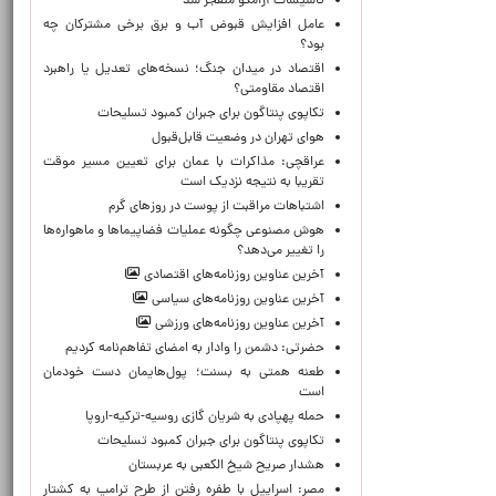
تاسیسات آرامکو منفجر شد
عامل افزایش قبوض آب و برق برخی مشترکان چه
بود؟
اقتصاد در میدان جنگ؛ نسخه‌های تعدیل یا راهبرد
اقتصاد مقاومتی؟
تکاپوی پنتاگون برای جبران کمبود تسلیحات
هوای تهران در وضعیت قابل‌قبول
عراقچی: مذاکرات با عمان برای تعیین مسیر موقت
تقریبا به نتیجه نزدیک است
اشتباهات مراقبت از پوست در روزهای گرم
هوش مصنوعی چگونه عملیات فضاپیماها و ماهواره‌ها
را تغییر می‌دهد؟
آخرین عناوین روزنامه‌های اقتصادی
آخرین عناوین روزنامه‌های سیاسی
آخرین عناوین روزنامه‌های ورزشی
حضرتی: دشمن را وادار به امضای تفاهم‌نامه کردیم
طعنه همتی به بسنت؛ پول‌هایمان دست خودمان
است
حمله پهپادی به شریان گازی روسیه-ترکیه-اروپا
تکاپوی پنتاگون برای جبران کمبود تسلیحات
هشدار صریح شیخ الکعبی به عربستان
مصر: اسراییل با طفره رفتن از طرح ترامپ به کشتار