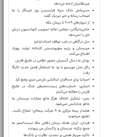
غیرنظامیان ادامه می‌دهد
مدیرعامل بانک سپه فرارسیدن روز خبرنگار را به
اصحاب رسانه و خبر تبریک گفت
از دیوارهای ۲۰۱۹ تا پیمان مکه
حاجی‌دلیگانی: مجلس اجازه تصویب کنوانسیون دریای
خزر را نمی‌دهد
دبل درگاهی در شب توقف استانداردلیژ
صربستان و رژیم صهیونیستی کارخانه تولید پهپاد
افتتاح می‌کنند
یونان به دنبال گسترش حضور نظامی در خلیج فارس
رئال مدل مورینیو با برد به استقبال فصل جدید لالیگا
رفت
اسپانیا برای مسافران ایتالیایی بازرسی مرزی وضع کرد
انصاری: خسارت‌های زیست‌محیطی جنگ در خلیج
فارس را مطالبه‌ می‌کنیم
یمن: تشکیل ائتلاف هرگز مانع مجازات عربستان به
خاطر جنایاتش نمی‌شود
هشدار بیمه مرکزی به ۸ شرکت بیمه‌ای؛ اصلاح نکنید،
تعلیق می‌شوید
فیدان: ایران هدف پیمان دفاعی مکه نیست/مصر به
جمع ترکیه، عربستان و پاکستان می پیوندد
تاکید صریح همتی بر تشدید نظارت بر بانک‌ها