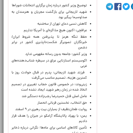
توضیح وزیر کشور درباره زمان برگزاری انتخابات شوراها
شهید لاریجانی برای بازگشت مجریان و هنرمندان به
صداوسیما پیگیر بود
کاهش نسبی دمای تهران از سه‌شنبه
عراقچی: اکنون هیچ مذاکره‌ای با آمریکا نداریم
حفظ تنگه هرمز تا پذیرفتن همه شروط ایران/
خبرنگاران تصویرگر شکست‌ناپذیری کشور در برابر
دشمن
وزیر کشور: جامعه بدون رسانه مفهومی ندارد
اکوسیستم استارتاپی عراق در سیطره شتاب‌دهنده‌‌های
غربی
فرزند شهید لاریجانی: پدرم در قبال حوادث روز با
کمترین هزینه، تصمیم مناسب می‌گرفت
زینی‌وند: در خصوص قانون حجاب تغییری در تصمیم
اتخاذ شده در زمان رهبر شهید ایجاد نشده است
عامل اصلی قتل حمیدرضا رجب‌زاده دستگیر شد
حق انتخاب، نخستین قربانی انحصار
روایت طحان‌نظیف از بمباران بیت رهبری در ۹ اسفند
یمن: با پهپاد پالایشگاه آرامکو در جیزان را هدف قرار
دادیم
تأمین کالاهای اساسی برای ماه‌ها؛ نگرانی درباره ذخایر