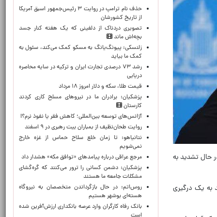
حذف نام ترامپ در روایت ۳ رئیس‌جمهور اسبق آمریکا
از تاریخ کشورشان
تصویری دردناک از دلفینی که یک هفته کنار جسد
بچه‌اش ماند
زلنسکی: پیونگ‌یانگ به مسکو کمک می‌کند، سئول به
کمک ما بیاید
رشد ۷۳ درصدی تجارت ایران و ترکیه در سایه محاصره
دریایی
قیمت طلا، سکه و دلار امروز ۱۸ مرداد
پزشکیان: برادران ما در نیروهای مسلح کاری کردند
کارستان
آژانس‌های توسعه بین‌المللی؛ کاهش فقر یا نفوذ نرم؟!
روایت طحان‌نظیف از بمباران بیت رهبری در ۹ اسفند
نتانیاهو: تا زمان خلع سلاح حماس از غزه خارج
نمی‌شویم
ر حال تشدید به
مرجع عراقی درباره پیامدهای «توافق مکه» هشدار داد
پزشکیان: دشمن کسانی را ترور می‌کنند که گره‌گشای
مشکلات جامعه ما هستند
روس‌اتم: در حال بازگرداندن متخصصان به نیروگاه
 به یک درگیری
هسته‌ای بوشهر هستیم
بانک رفاه کارگران وارد عرصه بانکداری ارزش‌آفرین شده
است