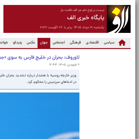
نیست بر لوح دلم جز الف قامت یار
پایگاه خبری الف
یک‌شنبه ۱۸ مرداد ۱۴۰۵ برابر با ۰۹ آگوست ۲۰۲۶
(current)
سیاسی
اقتصادی
فرهنگی
اجتماعی
جهان
عکس
ویدئو
خواندن
لاوروف: بحران در خلیج فارس به سوی «ج
۱۱ فروردین ۱۴۰۵، ۱۶:۴۴
وزیر خارجه روسیه با هشدار درباره تشدید بحران خلی
در ادعاهای سرزمینی را محکوم کرد.