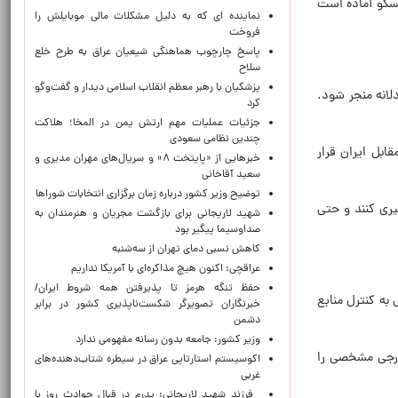
مسکو آماده است
نماینده ای که به دلیل مشکلات مالی موبایلش را
فروخت
پاسخ چارچوب هماهنگی شیعیان عراق به طرح خلع
سلاح
پزشکیان با رهبر معظم انقلاب اسلامی دیدار و گفت‌وگو
لانه منجر شود.
کرد
جزئیات عملیات مهم ارتش یمن در المخا؛ هلاکت
چندین نظامی سعودی
بل ایران قرار
خبرهایی از «پایتخت ۸» و سریال‌های مهران مدیری و
سعید آقاخانی
توضیح وزیر کشور درباره زمان برگزاری انتخابات شوراها
یری کنند و حتی
شهید لاریجانی برای بازگشت مجریان و هنرمندان به
صداوسیما پیگیر بود
کاهش نسبی دمای تهران از سه‌شنبه
عراقچی: اکنون هیچ مذاکره‌ای با آمریکا نداریم
حفظ تنگه هرمز تا پذیرفتن همه شروط ایران/
به کنترل منابع
خبرنگاران تصویرگر شکست‌ناپذیری کشور در برابر
دشمن
وزیر کشور: جامعه بدون رسانه مفهومی ندارد
ارجی مشخصی را
اکوسیستم استارتاپی عراق در سیطره شتاب‌دهنده‌‌های
غربی
فرزند شهید لاریجانی: پدرم در قبال حوادث روز با