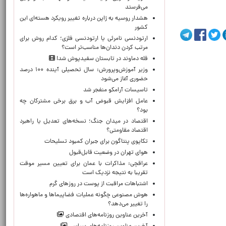
می‌فرستد
هشدار روسیه به ژاپن درباره تغییر رویکرد هسته‌ای این
کشور
ارتودنسی نامرئی یا ارتودنسی فلزی؛ کدام روش برای
مرتب کردن دندان‌ها مناسب‌تر است؟
قله دماوند در تابستان سفیدپوش شد!
وزیر آموزش‌وپرورش: سال تحصیلی آینده ۱۰۰ درصد
حضوری آغاز می‌شود
تاسیسات آرامکو منفجر شد
عامل افزایش قبوض آب و برق برخی مشترکان چه
بود؟
اقتصاد در میدان جنگ؛ نسخه‌های تعدیل یا راهبرد
اقتصاد مقاومتی؟
تکاپوی پنتاگون برای جبران کمبود تسلیحات
هوای تهران در وضعیت قابل‌قبول
عراقچی: مذاکرات با عمان برای تعیین مسیر موقت
تقریبا به نتیجه نزدیک است
اشتباهات مراقبت از پوست در روزهای گرم
هوش مصنوعی چگونه عملیات فضاپیماها و ماهواره‌ها
را تغییر می‌دهد؟
آخرین عناوین روزنامه‌های اقتصادی