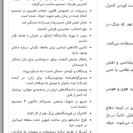
کمترین هزینه، تصمیم مناسب می‌گرفت
ست آوردن کنترل
زینی‌وند: در خصوص قانون حجاب تغییری در تصمیم
اتخاذ شده در زمان رهبر شهید ایجاد نشده است
عامل اصلی قتل حمیدرضا رجب‌زاده دستگیر شد
دهد که جنگ در
حق انتخاب، نخستین قربانی انحصار
یمن: با پهپاد پالایشگاه آرامکو در جیزان را هدف قرار
دادیم
تفاده می‌کنند،
تأمین کالاهای اساسی برای ماه‌ها؛ نگرانی درباره ذخایر
وجود ندارد
راهکار جنبش النجباء عراق، دیپلماسی برای حل مشکل
یپلماسی و نقش
با عربستان
م نظامی یا حتی
ویتکاف و کوشنر «ممکن است» به مسکو بروند
صدورگواهینامه موتورسیکلت برای زنان؛ در آینده
نزدیک/ تردد بانوان با موتور به‌ صرفه‌تر است
باید هوی و هوس
وضعیت دانشگاه‌های ایران در رتبه‌بندی جهانی؛ پرشمار
اما کمتر از قبل
حریق در شهرک صنعتی نصیرآباد تاکنون ۴ مصدوم
داشته است
 در اینجا دفاع
کالابرگ در فروشگاه‌های بزرگ هم از کار افتاد
. ثانیاً، در باز
طرح نتانیاهو برای ساخت شهری تحت سلطه اسرائیل
د می‌شود، حرف
در جنوب غزه
آمریکا از طریق ترکیه تسلیحات و مهمات به اوکراین