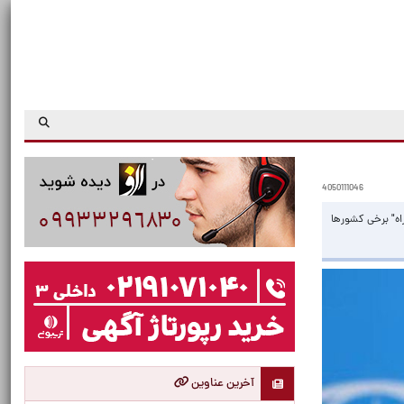
4050111046
اه" برخی کشورها
آخرین عناوین