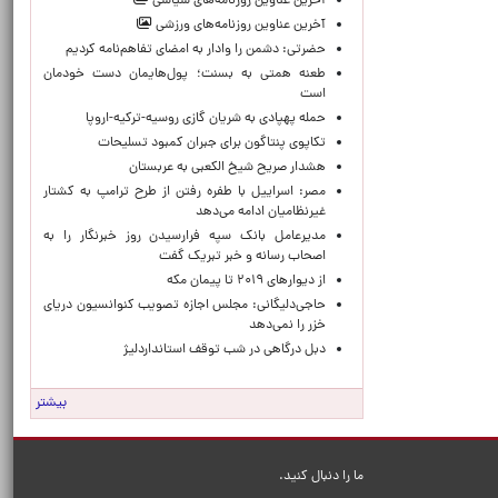
آخرین عناوین روزنامه‌های سیاسی
آخرین عناوین روزنامه‌های ورزشی
حضرتی: دشمن را وادار به امضای تفاهم‌نامه کردیم
طعنه همتی به بسنت؛ پول‌هایمان دست خودمان
است
حمله پهپادی به شریان گازی روسیه-ترکیه-اروپا
تکاپوی پنتاگون برای جبران کمبود تسلیحات
هشدار صریح شیخ الکعبی به عربستان
مصر: اسراییل با طفره رفتن از طرح ترامپ به کشتار
غیرنظامیان ادامه می‌دهد
مدیرعامل بانک سپه فرارسیدن روز خبرنگار را به
اصحاب رسانه و خبر تبریک گفت
از دیوارهای ۲۰۱۹ تا پیمان مکه
حاجی‌دلیگانی: مجلس اجازه تصویب کنوانسیون دریای
خزر را نمی‌دهد
دبل درگاهی در شب توقف استانداردلیژ
بیشتر
ما را دنبال کنید.