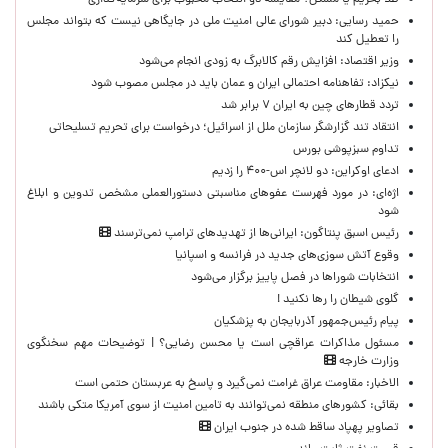
حمید رسایی: دبیر شورای عالی امنیت ملی در جایگاهی نیست که بتواند مجلس
را تعطیل کند
وزیر اقتصاد: افزایش رقم کالابرگ به زودی انجام می‌شود
نیکزاد: تفاهنامه احتمالی ایران و عمان باید در مجلس مصوب شود
تردد قطارهای چین به ایران ۷ برابر شد
انتقاد تند گزارشگر سازمان ملل از اسرائیل؛ درخواست برای تحریم تسلیحاتی
تداوم سبزپوشی بورس
ادعای اوکراین: دو لانچر اس-۴۰۰ را زدیم
اژه‌ای: در مورد فهرست عفوهای مناسبتی دستورالعملی مشخص تدوین و ابلاغ
شود
رئیس اسبق پنتاگون: ایرانی‌ها از تهدیدهای ترامپ نمی‌ترسند
وقوع آتش سوزی‌های جدید در فرانسه و اسپانیا
انتخابات شوراها در فصل پاییز برگزار می‌شود
گلوی شیطان را رها نکنید !
پیام رئیس‌جمهور آذربایجان به پزشکیان
مسئول مذاکرات عراقچی است یا محسن رضایی؟ | توضیحات مهم سخنگوی
وزارت خارجه
الاخبار: مقاومت عراق غرامت نمی‌گیرد و پاسخ به عربستان حتمی است
بقائی: کشورهای منطقه نمی‌توانند به تامین امنیت از سوی آمریکا متکی باشند
تصاویر پهپاد ساقط شده در جنوب ایران