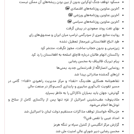
مسکو: توقف جنگ اوکراین بدون از بین بردن ریشه‌های آن ممکن نیست
آخرین عناوین روزنامه‌های اقتصادی
آخرین عناوین روزنامه‌های ورزشی
آخرین عناوین روزنامه‌های سیاسی
بهای نفت روند صعودی در پیش گرفت
روایت منابع عبری از سردرگمی ترامپ میان ایران و صندوق‌های رای
طرد اتباع افغانستانی غیرمجاز تعطیل نشده
زیرزمینی و بدون حجاب ساخت، مجوز نگرفت، منتشر کرد
پاکستان اتهام طالبان درباره قاچاق اسلحه به افغانستان را رد کرد
پیام تبریک قالیباف به محسن رضایی
رونمایی انصارالله از قدرتنمایی جدید یمنی‌ها
ارزهای گمشده صادراتی پیدا شد
تفاهم‌نامه همکاری هلدینگ «تفتا» و مرکز مدیریت راهبردی «افتا»؛ گامی در
مسیر تقویت تاب‌آوری سایبری و پایداری کسب‌وکار در صنعت مالی
گوترش: جهان باید بمباران ناکازاکی را به‌ خاطر بسپارد
ملادینوف: عقب‌نشینی اسرائیل از غزه تنها پس از پاکسازی کامل از سلاح و
تونل‌ها انجام می‌شود
حزب‌الله خواستار توقف مذاکرات مستقیم دولت لبنان با اسرائیل شد
امداد غیبی يا نقص فني!؟
گزارش مرکز انگلیسی از کنترل سپاه بر تنگه هرمز
محسن رضایی دبیر شورای عالی امنیت ملی شد