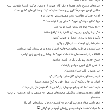
قیمت نفت ثابت ماند
نیروهای مسلح باید همواره یک گام جلوتر از دشمن حرکت کنند/ تقویت بنیه
دفاعی نوعی سرمایه‌گذاری برای حفظ امنیت، ثبات و منافع ملی کشور است
ادامه حملات نظامیان رژیم صهیونیستی به نوار غزه
چرا ذخایر موشکی آمریکا کاهش پیدا کرده است؟
«اودیسه» پرفروش‌ترین فیلم نولان شد
نگرانی تل‌آویو از پیوستن قاهره به «توافق مکه»
رگبار و رعد و برق در شمال و جنوب کشور
عقب‌نشینی قیمت طلا در بازار جهانی
سیاستمدار عراقی: توافق سه‌جانبه امضاء شده در عربستان فرو می‌پاشد
ائتلاف پدیده مسلمان انتخابات آمریکا با اوباما برای زمین زدن ترامپ
سلاح جدید پیونگ‌یانگ در فضای سایبری
تنفس قابل قبول هوا در پایتخت
تیر غیب بر قلب سیاه عربستان
ترامپ مشاور حقوقی کاخ سفید را برکنار کرد
ایران در حال دیکته کردن اصول خود به کاخ سفید است!
قیمت نفت با تداوم ابهام درباره بازگشایی تنگه هرمز افزایش یافت
اعلام محدودیت‌های ترافیکی محورهای منتهی به مشهد و قم همزمان با پایان
ماه صفر
مهر تأیید مقام دوم پنتاگون بر ته کشیدن ذخایر تسلیحاتی آمریکا
۵ نجات‌دهنده خوشمزه در روزهای گرم/ اینفوگرافی