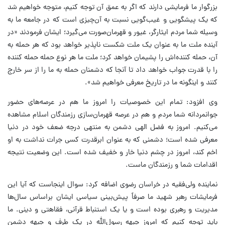
بزرگوار ما فرمایشی دارند که اگر به عمق آن توجه کنیم، متوجه خواهیم شد
که یک‌ پیشگویی و غیب‌گویی نسبت به آن‌چیزی است که در جامعه ما به
وسیله شما مردم ایثارگر، غیور و قهرمان‌صورت می‌گیرد؛ ایشان فرمودند «در
آینده ملت ما به عنوان یک ملت شکست ناپذیر خواهد بود که هر حمله به
آن، حمله کننده‌اش را پشیمان خواهد کرد؛ ملت ما هر نوع حمله حمله کننده
را با قدرت جواب خواهد داد تا آنجا که دشمنان حمله به ما را از سر خارج
کنند و اینگونه ما در تاریخ معرفی خواهیم شد».
وی افزود: تمام این خصوصیات را امروز ما هم در عرصه‌های حضور
جوانمردانه شما مردم و هم در عرصه قهرمان‌سازی رزمندگان اسلام مشاهده
می‌کنیم. امروز به فضل الهی دشمن به منتهی درجه ضعف خود در دنیا
معرفی شده است؛ دشمنی که به عنوان ابرقدرت کسی جرات نداشت به او
اخم‌ کند، امروز در چشم دنیا خار و خفیف شده است. این وضعیت نتیجه
اقدامات شما و رزمندگان ماست.
نماینده ولی‌فقیه در خراسان رضوی اضافه کرد: سوال اینجاست که آیا این
فرمایشات رهبر شهید ما صرفاً پیش‌بینی سیاسی ایشان براساس سال‌ها
مدیریت و رهبری بوده است و یا یک استنباط قرآنی، فقاهتی و دینی. ما
باید توجه کنیم که امروز جبهه رسول‌الله در یک طرف و جبهه دشمن