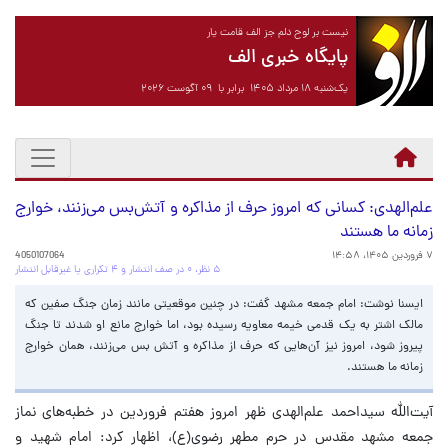
نیست بر لوح دلم جز الف قامت یار
پایگاه خبری الف
یک‌شنبه ۱۸ مرداد ۱۴۰۵ برابر با ۰۹ آگوست ۲۰۲۶
علم‌الهدی: کسانی که امروز حرف از مذاکره و آتش‌بس می‌زنند، خوارج
زمانه ما هستند
۷ فروردین ۱۴۰۵، ۱۴:۵۸
4050107064
۵ نظر، ۰ در صف انتشار و ۴ تکراری یا غیرقابل انتشار
ایسنا نوشت: امام جمعه مشهد گفت: در چنین موقعیتی مانند زمان جنگ صفین که
مالک اشتر به یک قدمی خیمه معاویه رسیده بود، اما خوارج مانع او شدند تا جنگ
پیروز شود، امروز نیز آن‌هایی که حرف از مذاکره و آتش بس می‌زنند، همان خوارج
زمانه ما هستند.
آیت‌الله سیداحمد علم‌الهدی ظهر امروز هفتم فروردین در خطبه‌های نماز
جمعه مشهد مقدس در حرم مطهر رضوی(ع)، اظهار کرد: امام شهید و