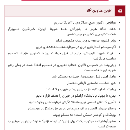
آخرین عناوین
عراقچی: اکنون هیچ مذاکره‌ای با آمریکا نداریم
حفظ تنگه هرمز تا پذیرفتن همه شروط ایران/ خبرنگاران تصویرگر
شکست‌ناپذیری کشور در برابر دشمن
وزیر کشور: جامعه بدون رسانه مفهومی ندارد
اکوسیستم استارتاپی عراق در سیطره شتاب‌دهنده‌‌های غربی
فرزند شهید لاریجانی: پدرم در قبال حوادث روز با کمترین هزینه، تصمیم
مناسب می‌گرفت
زینی‌وند: در خصوص قانون حجاب تغییری در تصمیم اتخاذ شده در زمان رهبر
شهید ایجاد نشده است
عامل اصلی قتل حمیدرضا رجب‌زاده دستگیر شد
حق انتخاب، نخستین قربانی انحصار
روایت طحان‌نظیف از بمباران بیت رهبری در ۹ اسفند
یمن: با پهپاد پالایشگاه آرامکو در جیزان را هدف قرار دادیم
تأمین کالاهای اساسی برای ماه‌ها؛ نگرانی درباره ذخایر وجود ندارد
راهکار جنبش النجباء عراق، دیپلماسی برای حل مشکل با عربستان
ویتکاف و کوشنر «ممکن است» به مسکو بروند
صدورگواهینامه موتورسیکلت برای زنان؛ در آینده نزدیک/ تردد بانوان با موتور به‌
صرفه‌تر است