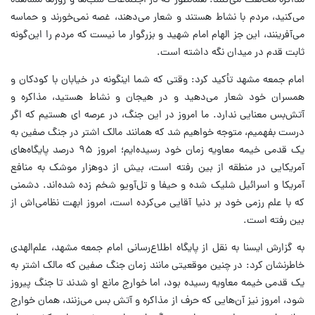
مذاکره مخالفت می‌کنند. همانطور که در اجتماعات شب‌ها و روزها مشاهده
می‌کنید، مردم با نشاط هستند و شعار می‌دهند، غصه نمی‌خورند و حماسه
می‌آفرینند، این جز الهام‌ امام شهید و بزرگوار ما نیست که مردم را این‌گونه
ثابت قدم در میدان نگه داشته است.
امام جمعه مشهد تأکید کرد: وقتی که شما اینگونه در خیابان با کودکان و
همسران خود شعار می‌دهید و در هیجان و نشاط هستید، مذاکره و
آتش‌بس معنایی ندارد. ما امروز در این جنگ، در عرصه ای هستیم که اگر
درست بفهمیم، متوجه خواهیم شد که همانند مالک اشتر در جنگ صفین به
یک قدمی خیمه معاویه زمان خود رسیده‌ایم؛ امروز ۹۵ درصد پایگاه‌های
آمریکایی در منطقه از بین رفته است، بیش از دوهزار موشک به منافع
آمریکا و اسرائیل شلیک شده و حیفا و تل‌آویو شخم زده شده‌اند. دشمنی
که با علم رزمی خود بر دنیا آقایی می‌کرده است، امروز ابهت نظامی‌اش از
بین رفته است.
به گزارش ایسنا به نقل از پایگاه اطلاع‌رسانی امام جمعه مشهد، علم‌الهدی
خاطرنشان کرد: در چنین موقعیتی مانند زمان جنگ صفین که مالک اشتر به
یک قدمی خیمه معاویه رسیده بود، اما خوارج مانع او شدند تا جنگ پیروز
شود، امروز نیز آن‌هایی که حرف از مذاکره و آتش بس می‌زنند، همان خوارج