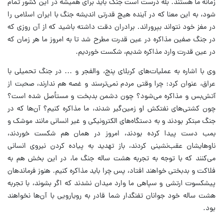
زمانه ما هستند. بله درست است جنگ باید برای همیشه در این کشور تمام
شود، به این معنا که در آینده هیچ قدرتی اندیشه جنگ با ایران اسلامی را
در مغز خود نتواند بپروراند. برادران دقت داشته باشید که از آن روزی که
در جنگ صفین مذاکره در عین قدرت مطرح شد تا به امروز ما هر زمان که
در عین قدرت وارد مذاکره شدیم، شکست خوردیم.
وی با اشاره به عملیات‌های کربلای پنج، والفجر و ... در جنگ تحمیلی با
عراق، عنوان کرد: چرا وقتی مردم نمی‌ترسند و غصه هم ندارند، صحبت از
آتش‌بس و مذاکره می‌شود؟ چون دشمن بدبخت و مستأصل شده است؟
چون کشتی‌های نفتکش او زمین‌گیر شدند، ما مذاکره کنیم؟ آن‌ها که در
جنگ مبتکر بودند و به دستگاه‌های الکترونیکی و غیر انسانی مانند موشک و
بمب دست پیدا کرده بودند، امروز در همان هم شکست خوردند،
ناوهایشان عقب‌نشینی کردند، باز تهدید به پیاده کردن نیروی انسانی
می‌کنند که با توجه به تجربه هشت ساله جنگ ما، در این بخش هم به
فلاکت و بدبختی خواهند افتاد، پس چرا باید مذاکره کنیم. هنوز فرماندهان
پیشکسوت ارتشی و سپاهی ما وارد میدان نشدند که اگر بشوند، با تجربه
هشت ساله خود جوانان تفنگدار شما قادر به رویارویی با آن‌ها نخواهند
بود.