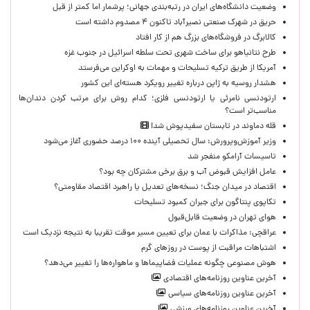
وضعیت دانشگاه‌های ایران در رتبه‌بندی جهانی؛ پرشمار اما کمتر از قبل
حریق در شهرک صنعتی نصیرآباد تاکنون ۴ مصدوم داشته است
کالابرگ در فروشگاه‌های بزرگ هم از کار افتاد
طرح نتانیاهو برای ساخت شهری تحت سلطه اسرائیل در جنوب غزه
آمریکا از طریق ترکیه تسلیحات و مهمات به اوکراین می‌فرستد
هشدار روسیه به ژاپن درباره تغییر رویکرد هسته‌ای این کشور
ارتودنسی نامرئی یا ارتودنسی فلزی؛ کدام روش برای مرتب کردن دندان‌ها
مناسب‌تر است؟
قله دماوند در تابستان سفیدپوش شد!
وزیر آموزش‌وپرورش: سال تحصیلی آینده ۱۰۰ درصد حضوری آغاز می‌شود
تاسیسات آرامکو منفجر شد
عامل افزایش قبوض آب و برق برخی مشترکان چه بود؟
اقتصاد در میدان جنگ؛ نسخه‌های تعدیل یا راهبرد اقتصاد مقاومتی؟
تکاپوی پنتاگون برای جبران کمبود تسلیحات
هوای تهران در وضعیت قابل‌قبول
عراقچی: مذاکرات با عمان برای تعیین مسیر موقت تقریبا به نتیجه نزدیک است
اشتباهات مراقبت از پوست در روزهای گرم
هوش مصنوعی چگونه عملیات فضاپیماها و ماهواره‌ها را تغییر می‌دهد؟
آخرین عناوین روزنامه‌های اقتصادی
آخرین عناوین روزنامه‌های سیاسی
آخرین عناوین روزنامه‌های ورزشی