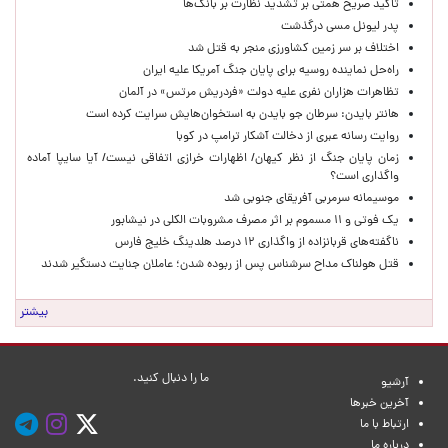
تاکید صریح همتی بر تشدید نظارت بر بانک‌ها
پدر لیونل مسی درگذشت
اختلاف بر سر زمین کشاورزی منجر به قتل شد
راه‌حل نماینده روسیه برای پایان جنگ آمریکا علیه ایران
تظاهرات هزاران نفری علیه دولت «فردریش مرتس» در آلمان
هانتر بایدن: سرطان جو بایدن به استخوان‌هایش سرایت کرده است
روایت رسانه عبری از دخالت آشکار ترامپ در کوبا
زمان پایان جنگ از نظر کیهان/ اظهارات خرازی اتفاقی نیست/ آیا سایپا آماده
واگذاری است؟
موسیمانه سرمربی آفریقای جنوبی شد
یک فوتی و ۱۱ مسموم بر اثر مصرف مشروبات الکلی در نیشابور
ناگفته‌های قربانزاده از واگذاری ۱۲ درصد هلدینگ خلیج فارس
قتل هولناک مداح سرشناس پس از ربوده شدن؛ عاملان جنایت دستگیر شدند
بیشتر
ما را دنبال کنید.
آرشیو
آخرین خبرها
ارتباط با ما
درباره ما