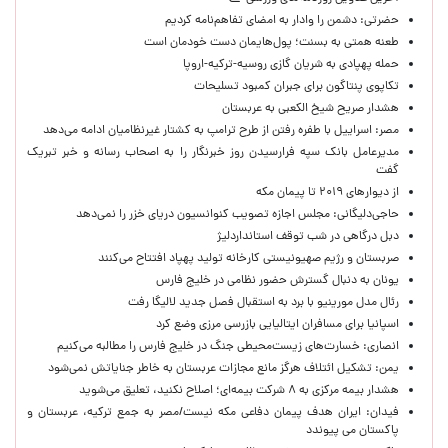
حضرتی: دشمن را وادار به امضای تفاهم‌نامه کردیم
طعنه همتی به بسنت؛ پول‌هایمان دست خودمان است
حمله پهپادی به شریان گازی روسیه-ترکیه-اروپا
تکاپوی پنتاگون برای جبران کمبود تسلیحات
هشدار صریح شیخ الکعبی به عربستان
مصر: اسراییل با طفره رفتن از طرح ترامپ به کشتار غیرنظامیان ادامه می‌دهد
مدیرعامل بانک سپه فرارسیدن روز خبرنگار را به اصحاب رسانه و خبر تبریک
گفت
از دیوارهای ۲۰۱۹ تا پیمان مکه
حاجی‌دلیگانی: مجلس اجازه تصویب کنوانسیون دریای خزر را نمی‌دهد
دبل درگاهی در شب توقف استانداردلیژ
صربستان و رژیم صهیونیستی کارخانه تولید پهپاد افتتاح می‌کنند
یونان به دنبال گسترش حضور نظامی در خلیج فارس
رئال مدل مورینیو با برد به استقبال فصل جدید لالیگا رفت
اسپانیا برای مسافران ایتالیایی بازرسی مرزی وضع کرد
انصاری: خسارت‌های زیست‌محیطی جنگ در خلیج فارس را مطالبه‌ می‌کنیم
یمن: تشکیل ائتلاف هرگز مانع مجازات عربستان به خاطر جنایاتش نمی‌شود
هشدار بیمه مرکزی به ۸ شرکت بیمه‌ای؛ اصلاح نکنید، تعلیق می‌شوید
فیدان: ایران هدف پیمان دفاعی مکه نیست/مصر به جمع ترکیه، عربستان و
پاکستان می پیوندد