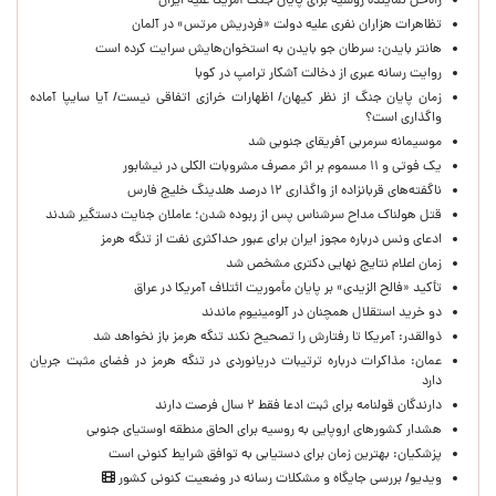
راه‌حل نماینده روسیه برای پایان جنگ آمریکا علیه ایران
تظاهرات هزاران نفری علیه دولت «فردریش مرتس» در آلمان
هانتر بایدن: سرطان جو بایدن به استخوان‌هایش سرایت کرده است
روایت رسانه عبری از دخالت آشکار ترامپ در کوبا
زمان پایان جنگ از نظر کیهان/ اظهارات خرازی اتفاقی نیست/ آیا سایپا آماده
واگذاری است؟
موسیمانه سرمربی آفریقای جنوبی شد
یک فوتی و ۱۱ مسموم بر اثر مصرف مشروبات الکلی در نیشابور
ناگفته‌های قربانزاده از واگذاری ۱۲ درصد هلدینگ خلیج فارس
قتل هولناک مداح سرشناس پس از ربوده شدن؛ عاملان جنایت دستگیر شدند
ادعای ونس درباره مجوز ایران برای عبور حداکثری نفت از تنگه هرمز
زمان اعلام نتایج نهایی دکتری مشخص شد
تأکید «فالح الزیدی» بر پایان مأموریت ائتلاف آمریکا در عراق
دو خرید استقلال همچنان در آلومینیوم ماندند
ذوالقدر: آمریکا تا رفتارش را تصحیح نکند تنگه هرمز باز نخواهد شد
عمان: مذاکرات درباره ترتیبات دریانوردی در تنگه هرمز در فضای مثبت جریان
دارد
دارندگان قولنامه برای ثبت ادعا فقط ۲ سال فرصت دارند
هشدار کشورهای اروپایی به روسیه برای الحاق منطقه اوستیای جنوبی
پزشکیان‌: بهترین زمان برای دستیابی به توافق شرایط کنونی است
ویدیو/ بررسی جایگاه و مشکلات رسانه در وضعیت کنونی کشور