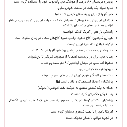
رویترز: عربستان ۸۶ درصد از موشک‌های پاتریوت خود را استفاده کرده است
سایه سیاه یک رانت در صنعت خودروسازی
خبرنگار را از میان پرونده‌های کیفری شناختم!
​فرزندان ایران در راه قهرمانی/ همراهی بانک صادرات ایران با نوجوانان و جوانان
اعزامی به رقابت‌های وزنه‌برداری تاشکند
زلنسکی باز هم از آمریکا کمک خواست
هیلاری کلینتون: کاخ سفید ترامپ شبیه کاخ‌های صدام در زمان سقوط است
ترکیه: توافق مکه علیه ایران نیست
مدیرعامل بیمه ملت با صدور پیامی روز خبرنگار را تبریک گفت
رسانه‌های ایران در بن‌بست اعتماد/ از شهروندخبرنگار تا باج‌نیوزها
سقوط آسانسور در میدان آرژانتین/ ۹ نفر مصدوم شدند
می‌خواهیم به کجا برسیم؟
علت اصلی آلودگی هوای تهران در روزهای اخیر چه بود؟
پزشکیان: آمریکا استعمارگر و قاتل است
حمله به یک کشتی متعلق به شرکت نفت ابوظبی (ادنوک)
رسانه رکن حکمرانی کارآمد است
پزشکیان: گفت‌وگوها آمریکا را مجبور به همراهی کرد/ هنر، آوردن نگاه‌های
مشترک به میدان است
آمریکا لامرد را با بمب فسفری بمباران کرده است
عراقچی: توافق با عمان نزدیک است