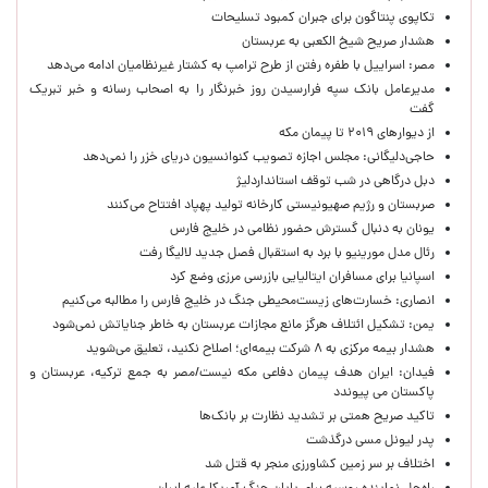
تکاپوی پنتاگون برای جبران کمبود تسلیحات
هشدار صریح شیخ الکعبی به عربستان
مصر: اسراییل با طفره رفتن از طرح ترامپ به کشتار غیرنظامیان ادامه می‌دهد
مدیرعامل بانک سپه فرارسیدن روز خبرنگار را به اصحاب رسانه و خبر تبریک
گفت
از دیوارهای ۲۰۱۹ تا پیمان مکه
حاجی‌دلیگانی: مجلس اجازه تصویب کنوانسیون دریای خزر را نمی‌دهد
دبل درگاهی در شب توقف استانداردلیژ
صربستان و رژیم صهیونیستی کارخانه تولید پهپاد افتتاح می‌کنند
یونان به دنبال گسترش حضور نظامی در خلیج فارس
رئال مدل مورینیو با برد به استقبال فصل جدید لالیگا رفت
اسپانیا برای مسافران ایتالیایی بازرسی مرزی وضع کرد
انصاری: خسارت‌های زیست‌محیطی جنگ در خلیج فارس را مطالبه‌ می‌کنیم
یمن: تشکیل ائتلاف هرگز مانع مجازات عربستان به خاطر جنایاتش نمی‌شود
هشدار بیمه مرکزی به ۸ شرکت بیمه‌ای؛ اصلاح نکنید، تعلیق می‌شوید
فیدان: ایران هدف پیمان دفاعی مکه نیست/مصر به جمع ترکیه، عربستان و
پاکستان می پیوندد
تاکید صریح همتی بر تشدید نظارت بر بانک‌ها
پدر لیونل مسی درگذشت
اختلاف بر سر زمین کشاورزی منجر به قتل شد