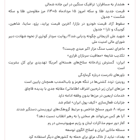
هشدار به مسافران؛ ترافیک سنگین در این جاده شمالی
قیمت جدید طلا و سکه امروز ۱۵ مردادماه ۱۴۰۵/ مرز مقاومتی طلا و سکه
شکست + جدول
سقوط آزاد قیمت خودرو در بازار/ آخرین قیمت پراید، پژو، ساینا، شاهین،
کوییک و تارا + جدول
شهید علی لاریجانی چگونه ردیابی شد؟/ روایت سردار کوثری از نحوه شهادت دبیر
شورای عالی امنیت ملی
ماجرای نصب سنگ مزار اکبر عبدی چیست؟
تکذیب شایعه «معافیت سربازان فراری»
ایران: گسترش زرادخانه سلاح‌های هسته‌ای آمریکا تهدیدی برای کل بشریت
است
باورهای نادرست درباره گرمازدگی
رویترز: تردد کشتی‌ها در تنگه هرمز و باب‌المندب همچنان پایین است
مرزهای ایران زیر ذره‌بین اشراف اطلاعاتی/ مقابله جدی با پدیده قاچاق
خدمات اربعین در مرزها بدون وقفه ادامه دارد
جزئیات فعال‌سازی «کیف پول ایران» اعلام شد
سپاه: ۸ شرور مسلح شاخص و مرتبط گروهک‌های تروریستی دستگیر شدند
آیا هر کس می‌تواند هر سخنی را به رهبر انقلاب نسبت دهد؟
آغاز دور سوم مذاکرات لبنان و رژیم صهیونیستی در رم
مسئله مانایی ایران و اصلاح الگوی توسعه
بغداد: نباید از خاک عراق برای حمله به کشورهای دیگر استفاده کرد