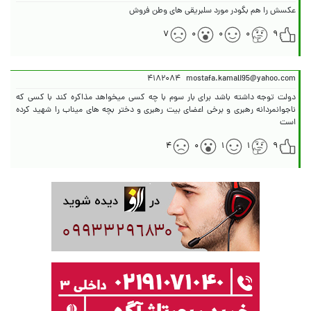
عکسش را هم بگو‌در مورد سلبریقی های وطن فروش
۷
۰
۰
۰
۹
۴۱۸۲۰۸۴
mostafa.kamali95@yahoo.com
دولت توجه داشته باشد برای بار سوم با چه کسی میخواهد مذاکره کند با کسی که
ناجوانمردانه رهبری و برخی اعضای بیت رهبری و دختر بچه های میناب را شهید کرده
است
۴
۰
۱
۱
۹