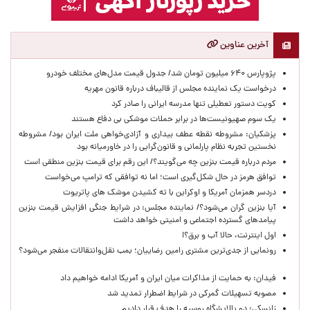
آخرین عناوین
پژوپارس ۶۴۰ میلیون تومان شد/ جدول قیمت مدل‌های مختلف خودرو
درخواست یک نماینده مجلس از قالیباف درباره قانون مهریه
کویت دستور تعطیلی تنها مدرسه ایرانی را صادر کرد
یک‌ سوم صهیونیست‌ها در برابر حملات موشکی بی دفاع هستند
پزشکیان: مشروطه نقطه عطف بیداری و آزادی‌خواهی ملت ایران بود/ مشروطه
نخستین تجربه نظام پارلمانی و قانون‌گرایی را در خاورمیانه بود
مردم درباره قیمت بنزین چه می‌گویند؟/ این رقم برای قیمت بنزین منطقی است
توافق هرمز در حال شکل‌گیری است؛ اما نه توافقی که ترامپ می‌خواست
دردسر همزمان آمریکا و اوکراین با ته کشیدن موشک های پاتریوت
آیا بنزین گران می‌شود؟/ نماینده مجلس: در شرایط جنگی افزایش قیمت بنزین
پیامدهای گسترده اجتماعی و امنیتی خواهد داشت
اول اینترنت، حالا آب و برق؟!
رونمایی از جدی‌ترین مشتری رامین رضاییان؛ بمب نقل‌وانتقالات منفجر می‌شود؟
فیدان: به حمایت از مذاکرات میان ایران و آمریکا ادامه خواهیم داد
مصوبه تسهیلات گمرکی در شرایط اضطرار تمدید شد
زلنسکی: دو پالایشگاه روسیه را هدف قرار دادیم