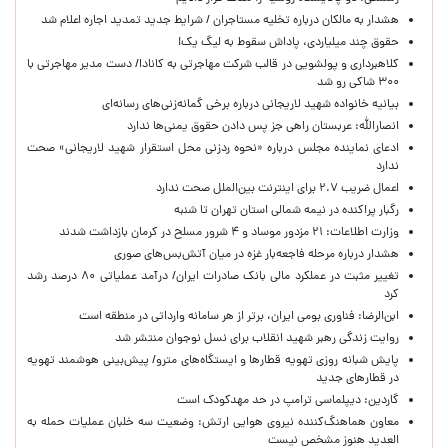
هشدار به مالکان درباره تخلیه مستاجران / شرایط جدید تمدید اجاره اعلام شد
حقوق چند میلیاردی، پاداش سقوط به لیگ یک!
کلاهبرداری و پولشویی در قالب شرکت مهاجرتی به کانادا/ دست مدیر مهاجرتی با
۳۰۰ شاکی رو شد
بیانیه خانواده شهید لاریجانی درباره برخی گمانه‌زنی‌های رسانه‌ای
انصارالله: عربستان راهی جز پس دادن حقوق یمنی‌ها ندارد
ادعای نماینده مجلس درباره «نحوه ردزنی محل استقرار شهید لاریجانی» صحت
ندارد
اعمال ضریب ۲.۷ برای اینترنت بین‌الملل صحت ندارد
رگبار پراکنده در نیمه شمالی استان تهران تا شنبه
وزارت اطلاعات: ۲۱ مزدور موساد و ۴ شرور مسلح در کرمان بازداشت شدند
هشدار درباره مرحله فاجعه‌بار غزه در میان آتش‌بس‌های صوری
تغییر مثبت در عملکرد مالی بانک صادرات ایران/ درآمد عملیاتی ۸۰ درصد رشد
کرد
ابن‌الرضا: فناوری بومی ایران، برتر از هر سامانه وارداتی در منطقه است
روایت زندگی رهبر شهید انقلاب برای نسل نوجوان منتشر شد
پایش شبانه روزی تهویه قطارها و ایستگاه‌های مترو/ پیش‌بینی هوشمند تهویه
در قطارهای جدید
گاردین: دیپلماسی ترامپ در حد مهدکودک است
معاون هماهنگ‌کننده نیروی هوایی ارتش: وضعیت سه خلبان عملیات حمله به
العدید هنوز مشخص نیست