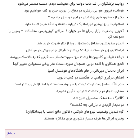
روایت پزشکیان از اقدامات دولت برای معیشت مردم امشب منتشر می‌شود
فرمانده نیروی هوایی ارتش: در دفاع از ایران، جان بر کف خواهیم بود
یکی از دستاوردهای پزشکیان در این دو سال چه بود؟
اسلام‌آباد: رایزنی‌های دیپلماتیک درباره منطقه و تنگه هرمز ادامه دارد
آخرین وضعیت بازار رمزارزها در جهان / صرافی کوین‌بیس معاملات ۶ رمزارز را
متوقف کرد
آلمان صدرنشین حداقل دستمزد اروپا از نظر قدرت خرید شد
اینفانتینو زیر بار استعفا نرفت/ پیشنهاد فینال جام جهانی در مراکش
توقف طولانی کامیون‌ها پشت مرز؛ صورت‌حساب سنگینی که به اقتصاد می‌رسد
قطع همکاری با قلعه نویی همچنان سوژه است/ نظر برخی مسئولان تغییر کرد!
ایران به‌دنبال میزبانی از جام باشگاه‌های فوتسال آسیا
افشای درگیری ترامپ با هگست در کمپ دیوید
حزب‌الله: حاصل مذاکرات دولت با صهیونیست‌ها تنها امتیازدهی‌ بیشتر است
صدای انفجار در پاکدشت شنیدید نگران نشوید
کالابرگ سه دهک مشمول شارژ شد
در دیدار الزیدی با بارزانی چه گذشت؟
گره تبدیل وضعیت نیروهای شرکتی / قانون مانع است یا پیمانکاران؟
ونس: ایرانی‌ها طرف بسیار دشواری برای مذاکره هستند
بیشتر