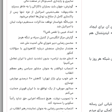
سایبری و پایداری کسب‌وکار در صنعت مالی
گوترش: جهان باید بمباران ناکازاکی را به‌ خاطر بسپارد
ملادینوف: عقب‌نشینی اسرائیل از غزه تنها پس از
پاکسازی کامل از سلاح و تونل‌ها انجام می‌شود
حزب‌الله خواستار توقف مذاکرات مستقیم دولت لبنان
Madman Theory) که ترامپ مدعی اجرای آن برای ایجاد
با اسرائیل شد
امداد غیبی يا نقص فني!؟
 اینترنشنال هم
گزارش مرکز انگلیسی از کنترل سپاه بر تنگه هرمز
محسن رضایی دبیر شورای عالی امنیت ملی شد
هشدار سازمان سنجش درباره کلاهبرداری با سؤالات
کنکور
شبکه هر روز با
ادعای جدید ترامپ: بدون تشدید تنش با ایران تعامل
می‌کنیم!
انتصاب ذوالقدر به عنوان مشاور سیاسی رهبر معظم
انقلاب
خبر خوب برای بازار تهران؛ کاهش ۸۰ درصدی عوارض
نوسازی
سناتور مورفی: از یک توافق بد با ایران قوی‌تر حمایت
می‌کنم
با تصویب دولت، هیچ دستگاه اجرایی حق ندارد رأساً
سکویی را مسدود کند
یاتی این رسانه
انتصاب محسن رضایی به عنوان نماینده رهبر انقلاب در
کمکی برای مردم