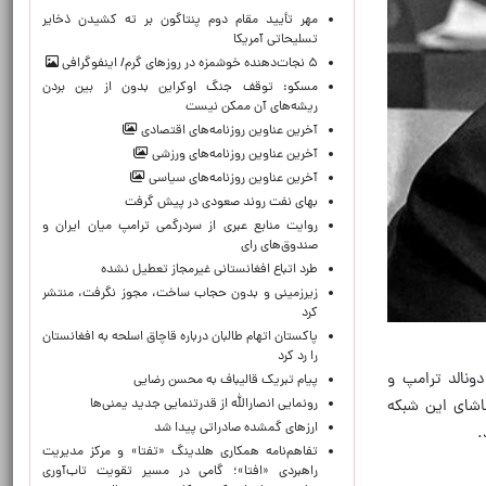
مهر تأیید مقام دوم پنتاگون بر ته کشیدن ذخایر
تسلیحاتی آمریکا
۵ نجات‌دهنده خوشمزه در روزهای گرم/ اینفوگرافی
مسکو: توقف جنگ اوکراین بدون از بین بردن
ریشه‌های آن ممکن نیست
آخرین عناوین روزنامه‌های اقتصادی
آخرین عناوین روزنامه‌های ورزشی
آخرین عناوین روزنامه‌های سیاسی
بهای نفت روند صعودی در پیش گرفت
روایت منابع عبری از سردرگمی ترامپ میان ایران و
صندوق‌های رای
طرد اتباع افغانستانی غیرمجاز تعطیل نشده
زیرزمینی و بدون حجاب ساخت، مجوز نگرفت، منتشر
کرد
پاکستان اتهام طالبان درباره قاچاق اسلحه به افغانستان
را رد کرد
دونالد ترامپ و
پیام تبریک قالیباف به محسن رضایی
رونمایی انصارالله از قدرتنمایی جدید یمنی‌ها
ماشای این شبکه
ارزهای گمشده صادراتی پیدا شد
.
تفاهم‌نامه همکاری هلدینگ «تفتا» و مرکز مدیریت
راهبردی «افتا»؛ گامی در مسیر تقویت تاب‌آوری