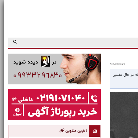
4050105024
که در حال تفسیر
آخرین عناوین