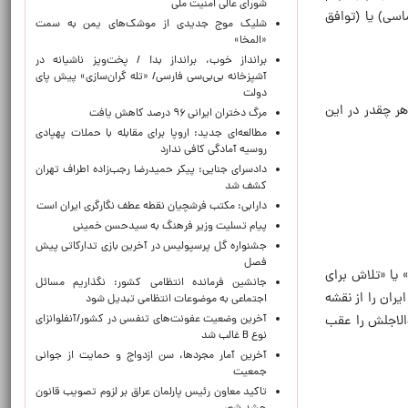
شورای عالی امنیت ملی
اسی) یا (توافق
شلیک موج جدیدی از موشک‌های یمن به سمت
«المخا»
برانداز خوب، برانداز بد! / پخت‌وپز ناشیانه در
آشپزخانه‌ بی‌بی‌سی فارسی/ «تله گران‌سازی» پیش پای
دولت
هر چقدر در این
مرگ دختران ایرانی ۹۶ درصد کاهش یافت
مطالعه‌ای جدید: اروپا برای مقابله با حملات پهپادی
روسیه آمادگی کافی ندارد
دادسرای جنایی: پیکر حمیدرضا رجب‌زاده اطراف تهران
کشف شد
دارابی: مکتب فرشچیان نقطه عطف نگارگری ایران است
پیام تسلیت وزیر فرهنگ به سیدحسن خمینی
جشنواره گل پرسپولیس در آخرین بازی تدارکاتی پیش
فصل
یا «تلاش برای
جانشین فرمانده انتظامی کشور: نگذاریم مسائل
ران را از نقشه
اجتماعی به موضوعات انتظامی تبدیل شود
آخرین وضعیت عفونت‌های تنفسی در کشور/آنفلوانزای
الاجلش را عقب
نوع B غالب شد
آخرین آمار مجردها، سن ازدواج و حمایت از جوانی
جمعیت
تاکید معاون رئیس پارلمان عراق بر لزوم تصویب قانون