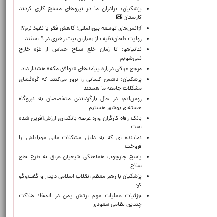
پزشکیان: برادران ما در نیروهای مسلح کاری کردند
کارستان
آژانس‌های توسعه بین‌المللی؛ کاهش فقر یا نفوذ نرم؟!
روایت طحان‌نظیف از بمباران بیت رهبری در ۹ اسفند
نتانیاهو: تا زمان خلع سلاح حماس از غزه خارج
نمی‌شویم
مرجع عراقی درباره پیامدهای «توافق مکه» هشدار داد
پزشکیان: دشمن کسانی را ترور می‌کنند که گره‌گشای
مشکلات جامعه ما هستند
روس‌اتم: در حال بازگرداندن متخصصان به نیروگاه
هسته‌ای بوشهر هستیم
بانک رفاه کارگران وارد عرصه بانکداری ارزش‌آفرین شده
است
نماینده ای که به دلیل مشکلات مالی موبایلش را
فروخت
پاسخ چارچوب هماهنگی شیعیان عراق به طرح خلع
سلاح
پزشکیان با رهبر معظم انقلاب اسلامی دیدار و گفت‌وگو
کرد
جزئیات عملیات مهم ارتش یمن در المخا؛ هلاکت
چندین نظامی سعودی