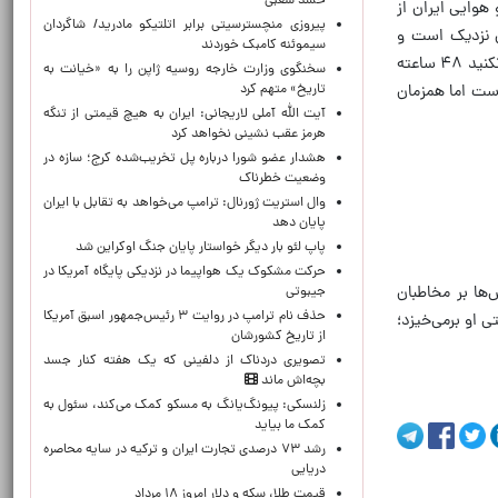
حشد شعبی
 هوایی ایران از
پیروزی منچسترسیتی برابر اتلتیکو مادرید/ شاگردان
ان نزدیک است و
سیموئنه کامبک خوردند
وضعیت تنگه هرمز به او ارتباطی ندارد... لحظه‌ای بعد وقتی عدم همراهی سایر کشورها را می‌بیند تهدید می‌کند اگر تنگه را باز نکنید ۴۸ ساعته
سخنگوی وزارت خارجه روسیه ژاپن را به «خیانت به
تاریخ» متهم کرد
ق نزدیک است اما همزمان
آیت الله آملی لاریجانی: ایران به هیچ قیمتی از تنگه
هرمز عقب نشینی نخواهد کرد
هشدار عضو شورا درباره پل تخریب‌شده کرج؛ سازه در
وضعیت خطرناک
وال‌ استریت ژورنال: ترامپ می‌خواهد به تقابل با ایران
پایان دهد
پاپ لئو بار دیگر خواستار پایان جنگ اوکراین شد
حرکت مشکوک یک هواپیما در نزدیکی پایگاه آمریکا در
ها بر مخاطبان
جیبوتی
حذف نام ترامپ در روایت ۳ رئیس‌جمهور اسبق آمریکا
 او برمی‌خیزد؛
از تاریخ کشورشان
تصویری دردناک از دلفینی که یک هفته کنار جسد
بچه‌اش ماند
زلنسکی: پیونگ‌یانگ به مسکو کمک می‌کند، سئول به
کمک ما بیاید
رشد ۷۳ درصدی تجارت ایران و ترکیه در سایه محاصره
دریایی
قیمت طلا، سکه و دلار امروز ۱۸ مرداد