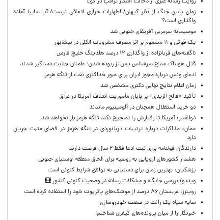
روایت رسانه عبری از دخالت آشکار ترامپ در کوبا
زمان پایان جنگ از نظر کیهان/ اظهارات خرازی اتفاقی نیست/ آیا سایپا آماده
واگذاری است؟
موسیمانه سرمربی آفریقای جنوبی شد
یک فوتی و ۱۱ مسموم بر اثر مصرف مشروبات الکلی در نیشابور
ناگفته‌های قربانزاده از واگذاری ۱۲ درصد هلدینگ خلیج فارس
قتل هولناک مداح سرشناس پس از ربوده شدن؛ عاملان جنایت دستگیر شدند
ادعای ونس درباره مجوز ایران برای عبور حداکثری نفت از تنگه هرمز
زمان اعلام نتایج نهایی دکتری مشخص شد
تأکید «فالح الزیدی» بر پایان مأموریت ائتلاف آمریکا در عراق
دو خرید استقلال همچنان در آلومینیوم ماندند
ذوالقدر: آمریکا تا رفتارش را تصحیح نکند تنگه هرمز باز نخواهد شد
عمان: مذاکرات درباره ترتیبات دریانوردی در تنگه هرمز در فضای مثبت جریان
دارد
دارندگان قولنامه برای ثبت ادعا فقط ۲ سال فرصت دارند
هشدار کشورهای اروپایی به روسیه برای الحاق منطقه اوستیای جنوبی
پزشکیان‌: بهترین زمان برای دستیابی به توافق شرایط کنونی است
ویدیو/ بررسی جایگاه و مشکلات رسانه در وضعیت کنونی کشور
رویترز: عربستان ۸۶ درصد از موشک‌های پاتریوت خود را استفاده کرده است
سایه سیاه یک رانت در صنعت خودروسازی
خبرنگار را از میان پرونده‌های کیفری شناختم!