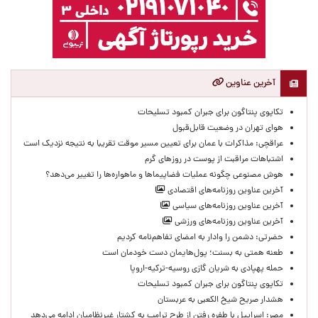
آخرین عناوین
تکاپوی پنتاگون برای جبران کمبود تسلیحات
هوای تهران در وضعیت قابل‌قبول
عراقچی: مذاکرات با عمان برای تعیین مسیر موقت تقریبا به نتیجه نزدیک است
اشتباهات مراقبت از پوست در روزهای گرم
هوش مصنوعی چگونه عملیات فضاپیماها و ماهواره‌ها را تغییر می‌دهد؟
آخرین عناوین روزنامه‌های اقتصادی
آخرین عناوین روزنامه‌های سیاسی
آخرین عناوین روزنامه‌های ورزشی
حضرتی: دشمن را وادار به امضای تفاهم‌نامه کردیم
طعنه همتی به بسنت؛ پول‌هایمان دست خودمان است
حمله پهپادی به شریان گازی روسیه-ترکیه-اروپا
تکاپوی پنتاگون برای جبران کمبود تسلیحات
هشدار صریح شیخ الکعبی به عربستان
مصر: اسراییل با طفره رفتن از طرح ترامپ به کشتار غیرنظامیان ادامه می‌دهد