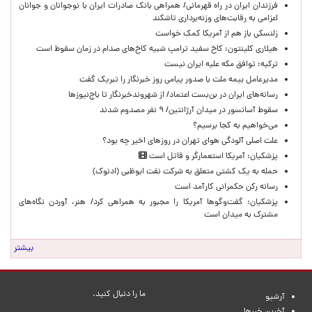
​فرزندان ایران در راه قهرمانی/ همراهی بانک صادرات ایران با نوجوانان و جوانان
اعزامی به رقابت‌های وزنه‌برداری تاشکند
زلنسکی باز هم از آمریکا کمک خواست
هیلاری کلینتون: کاخ سفید ترامپ شبیه کاخ‌های صدام در زمان سقوط است
ترکیه: توافق مکه علیه ایران نیست
مدیرعامل بیمه ملت با صدور پیامی روز خبرنگار را تبریک گفت
رسانه‌های ایران در بن‌بست اعتماد/ از شهروندخبرنگار تا باج‌نیوزها
سقوط آسانسور در میدان آرژانتین/ ۹ نفر مصدوم شدند
می‌خواهیم به کجا برسیم؟
علت اصلی آلودگی هوای تهران در روزهای اخیر چه بود؟
پزشکیان: آمریکا استعمارگر و قاتل است
حمله به یک کشتی متعلق به شرکت نفت ابوظبی (ادنوک)
رسانه رکن حکمرانی کارآمد است
پزشکیان: گفت‌وگوها آمریکا را مجبور به همراهی کرد/ هنر، آوردن نگاه‌های
مشترک به میدان است
بیشتر
ما را دنبال کنید.
آرشیو