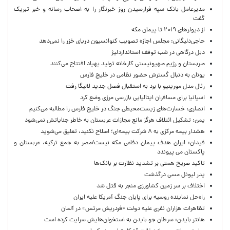
مدیرعامل بانک سپه فرارسیدن روز خبرنگار را به اصحاب رسانه و خبر تبریک
گفت
از دیوارهای ۲۰۱۹ تا پیمان مکه
حاجی‌دلیگانی: مجلس اجازه تصویب کنوانسیون دریای خزر را نمی‌دهد
دبل درگاهی در شب توقف استانداردلیژ
صربستان و رژیم صهیونیستی کارخانه تولید پهپاد افتتاح می‌کنند
یونان به دنبال گسترش حضور نظامی در خلیج فارس
رئال مدل مورینیو با برد به استقبال فصل جدید لالیگا رفت
اسپانیا برای مسافران ایتالیایی بازرسی مرزی وضع کرد
انصاری: خسارت‌های زیست‌محیطی جنگ در خلیج فارس را مطالبه‌ می‌کنیم
یمن: تشکیل ائتلاف هرگز مانع مجازات عربستان به خاطر جنایاتش نمی‌شود
هشدار بیمه مرکزی به ۸ شرکت بیمه‌ای؛ اصلاح نکنید، تعلیق می‌شوید
فیدان: ایران هدف پیمان دفاعی مکه نیست/مصر به جمع ترکیه، عربستان و
پاکستان می پیوندد
تاکید صریح همتی بر تشدید نظارت بر بانک‌ها
پدر لیونل مسی درگذشت
اختلاف بر سر زمین کشاورزی منجر به قتل شد
راه‌حل نماینده روسیه برای پایان جنگ آمریکا علیه ایران
تظاهرات هزاران نفری علیه دولت «فردریش مرتس» در آلمان
هانتر بایدن: سرطان جو بایدن به استخوان‌هایش سرایت کرده است