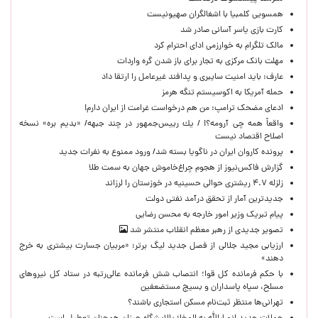
همسویی کلمبیا با اشغالگران صهیونیست
کارت بازی یاسر آسانی صادر شد
مالک تلگرام به خوارزمی ادای احترام کرد
مهلت بانک مرکزی به تجار برای باز شدن گره واردات
عارف: باید امنیت سایبری و پدافند غیرعامل را ارتقا داد
حمله آمریکا به اکوسیستم تنگه هرمز
ادعای مضحک ترامپ: من هم درخواست غرامت از ایران دارم!
واقعاً همه چی آرومه؟! / يك رييس‌جمهور در چند جبهه/ «بدیم بره» نسخه
اصلاح اقتصاد نیست
پرونده کاروان ایران در ناگویا بسته شد/ ورود ممنوع به نفرات جدید
گزارش فاکس‌نیوز از هجوم چراغ‌خاموش جهان به سمت طلا
زلزله ۴.۷ ریشتری حوالی حسینیه در خوزستان را لرزاند
جدیدترین آمار از تحقق درآمد نفتی دولت
پیام تبریک وزیر امور خارجه به محسن رضایی
تصویر جدیدی از رهبر معظم انقلاب منتشر شد
ارزیابی مجید جلالی از فصل جدید لیگ برتر: «مربیان جسارت بیشتری به خرج
دهند»
با حکم فرمانده کل قوا؛ انتصاب شش فرمانده عالی‌رتبه در ستاد کل نیروهای
مسلح، سپاه پاسداران و بسیج مستضعفین
تهرانی‌ها منتظر ثبت‌نام مسکن استجاری باشند؟