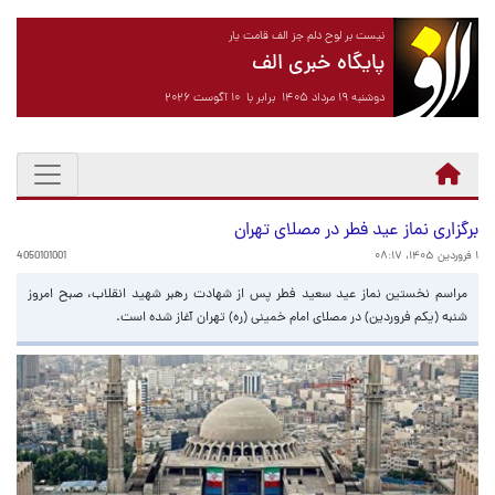
نیست بر لوح دلم جز الف قامت یار
پایگاه خبری الف
دوشنبه ۱۹ مرداد ۱۴۰۵ برابر با ۱۰ آگوست ۲۰۲۶
برگزاری نماز عید فطر در مصلای تهران
۱ فروردین ۱۴۰۵، ۰۸:۱۷
4050101001
مراسم نخستین نماز عید سعید فطر پس از شهادت رهبر شهید انقلاب، صبح امروز
شنبه (یکم فروردین) در مصلای امام خمینی (ره) تهران آغاز شده است.