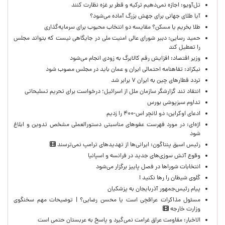
تل‌آویو: اجازه نمی‌دهیم ترکیه و قطر بر غزه نظارت کنند
آیا طلای جهانی برای جهش بزرگ آماده می‌شود؟
طلا بخریم یا مسکن؟ مقایسه دو انتخاب محبوب برای سرمایه‌گذاری
حمید رسایی: دبیر شورای عالی امنیت ملی در جایگاهی نیست که بتواند مجلس
را تعطیل کند
وزیر اقتصاد: افزایش رقم کالابرگ به زودی انجام می‌شود
نیکزاد: تفاهنامه احتمالی ایران و عمان باید در مجلس مصوب شود
تردد قطارهای چین به ایران ۷ برابر شد
انتقاد تند گزارشگر سازمان ملل از اسرائیل؛ درخواست برای تحریم تسلیحاتی
تداوم سبزپوشی بورس
ادعای اوکراین: دو لانچر اس-۴۰۰ را زدیم
اژه‌ای: در مورد فهرست عفوهای مناسبتی دستورالعملی مشخص تدوین و ابلاغ
شود
رئیس اسبق پنتاگون: ایرانی‌ها از تهدیدهای ترامپ نمی‌ترسند
وقوع آتش سوزی‌های جدید در فرانسه و اسپانیا
انتخابات شوراها در فصل پاییز برگزار می‌شود
گلوی شیطان را رها نکنید !
پیام رئیس‌جمهور آذربایجان به پزشکیان
مسئول مذاکرات عراقچی است یا محسن رضایی؟ | توضیحات مهم سخنگوی
وزارت خارجه
الاخبار: مقاومت عراق غرامت نمی‌گیرد و پاسخ به عربستان حتمی است