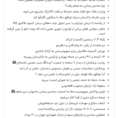
حملات جدید انصارالله به المخا؛ پالایشگاه جیزان همچنان تعطیل است
چرا محسن رضایی به شعام رفت؟
وزارت رفاه: حق افراد واجد شرایط دریافت کالابرگ تضییع نمی شود
وزیر خارجه پاکستان درباره توافق مکه با عراقچی گفتگو کرد
از پلاسما تا درمان نوترکیب؛ سیر تحول چند دهه‌ای درمان کمبود فاکتور XIII
باهنر: مجلس فعلی برخی از لوایح را جوری تغییر داده که دولت آنها را پس گرفته
است
زلزله ۷.۴ ریشتری کلمبیا را لرزاند
دو هشدار از پکن؛ به واشنگتن و دهلی‌نو
یورش گسترده نظامیان رژیم صهیونیستی به کرانه باختری
۱۳ کشته و ۴۸ زخمی در حمله پهپادی اوکراین به تاتارستان روسیه
روایت پزشکیان از دیدار ۷ ساعته با حضرت آیت‌الله سید مجتبی خامنه‌ای
پزشکیان: محاسبات مبتنی بر هوش مصنوعی دشمنان، نقش بر آب شد
آیا توافق مکه قواعد بازی در خاورمیانه را تغییر می دهد ؟
بغداد حمله به حشد شعبی را به شورای امنیت می‌برد
سقوط آزاد بازیکن محبوب قلعه‌نویی
اولین واکنش صهیونیست‌ها به انتصاب محسن رضایی به‌عنوان دبیر شعام
عرضه مسکن متری از فردا آغاز می‌شود
کشف سلاح و مهمات غیرمجاز در منزل مرد عتیقه‌فروش
صمصامی: ۸ تا ۱۲ میلیارد دلار ارز تراستی برنگشته است
تعطیلی میادین و بازارهای میوه و تره‌بار شهرداری تهران در ۲۱ مرداد