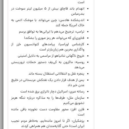
است
انهدام باند قاچاق بیش از ۵ میلیون لیتر سوخت در
بندرعباس
اندیشکده هادسن: چین می‌تواند با موشک اتمی به
خاک آمریکا حمله کند
ترامپ: ترجیح می‌دهم با ایرانی‌‌ها به توافق برسم
فناوری‌ای که می‌تواند هر رمز عبوری را بشکند!
کارشناس اوراسیا: پیامدهای کنوانسیون خزر از
واگذاری بحرین هم زیان‌بارتر است
خروج ناگهانی نتانیاهو از مراسمی به دلایل امنیتی
روسیه: ماکرون به کی‌یف دستور حملات تروریستی
می‌دهد
پنجره‌ نقل و انتقالاتی استقلال بسته ماند
یمن از هدف قرار دادن یک نفتکش عربستانی در خلیج
عدن خبر داد
رسانه عبری: اسرائیل دچار ناترازی برق شده است
سازمان ملل: طرف‌ها را به مذاکره درباره تنگه هرمز
تشویق می‌کنیم
فارن افرز: محور مقاومت دست نخورده باقی مانده
است
پزشکیان: اگر تا امروز مانده‌ایم، به‌خاطر مردم نجیب
ایران است/ حتی گلایه‌مندان هم همراهی کردند