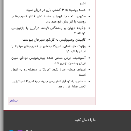
اخیر
حمله روسیه به ۳ کشتی باری در دریای سیاه
مکرون: اتحادیه اروپا و متحدانش فشار تحریم‌ها بر
روسیه را افزایش خواهند داد
چگونه تهران و واشنگتن قواعد درگیری را بازنویسی
کرده‌اند؟
کاپیتان پرسپولیس به گل‌گهر سیرجان پیوست
وزارت خزانه‌داری آمریکا بخشی از تحریم‌های مرتبط با
ایران را لغو کرد
آسوشیتد پرس مدعی شد: پیش‌نویس توافق میان
ایران و عمان نهایی شد
اعتراف منشه امیر؛ نفوذ آمریکا در منطقه رو به افول
است
حماس: به توافق آتش‌بس پایبندیم/ آمریکا اسرائیل را
تحت فشار قرار دهد
بیشتر
ما را دنبال کنید.