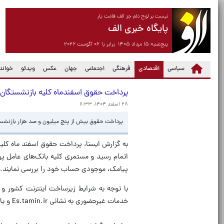
نیست بر لوح دلم جز الف قامت یار
پایگاه خبری الف
پنج‌شنبه ۱۵ مرداد ۱۴۰۵ برابر با ۰۶ آگوست ۲۰۲۶
(current)
سیاسی
اقتصادی
فرهنگی
اجتماعی
جهان
عکس
ویدئو
خواندن
پرداخت حقوق اسفندماه کلیه بازنشستگان 
۲۸ اسفند ۱۴۰۴، ۱۱:۳۳
پرداخت حقوق بیش از پنج میلیون و صد هزار بازنشسته و مستمری‌بگ
به گزارش ایسنا، پرداخت حقوق اسفند ماه کلیه
اتمام رسید و مستمری کلیه بانک‌های عامل پ
پیامک، موجودی حساب خود را بررسی نمایند.
با توجه به شرایط زیرساخت اینترنت کشور و 
خدمات غیرحضوری به نشانی Es.tamin.ir و یا اپلیکیشن «تأمین من» از فروردین ماه مقدور است.‌