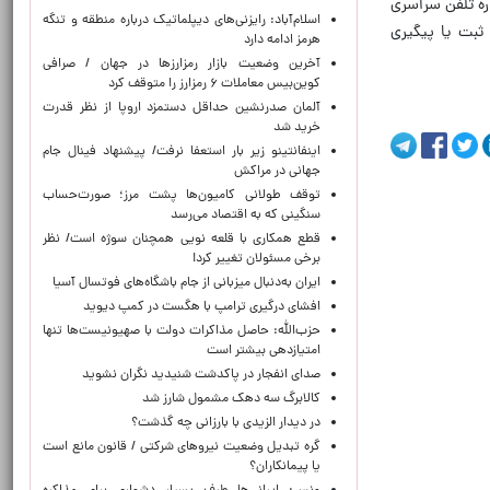
ره تلفن سراسری
اسلام‌آباد: رایزنی‌های دیپلماتیک درباره منطقه و تنگه
ز ثبت یا پیگیری
هرمز ادامه دارد
آخرین وضعیت بازار رمزارزها در جهان / صرافی
کوین‌بیس معاملات ۶ رمزارز را متوقف کرد
آلمان صدرنشین حداقل دستمزد اروپا از نظر قدرت
خرید شد
اینفانتینو زیر بار استعفا نرفت/ پیشنهاد فینال جام
جهانی در مراکش
توقف طولانی کامیون‌ها پشت مرز؛ صورت‌حساب
سنگینی که به اقتصاد می‌رسد
قطع همکاری با قلعه نویی همچنان سوژه است/ نظر
برخی مسئولان تغییر کرد!
ایران به‌دنبال میزبانی از جام باشگاه‌های فوتسال آسیا
افشای درگیری ترامپ با هگست در کمپ دیوید
حزب‌الله: حاصل مذاکرات دولت با صهیونیست‌ها تنها
امتیازدهی‌ بیشتر است
صدای انفجار در پاکدشت شنیدید نگران نشوید
کالابرگ سه دهک مشمول شارز شد
در دیدار الزیدی با بارزانی چه گذشت؟
گره تبدیل وضعیت نیروهای شرکتی / قانون مانع است
یا پیمانکاران؟