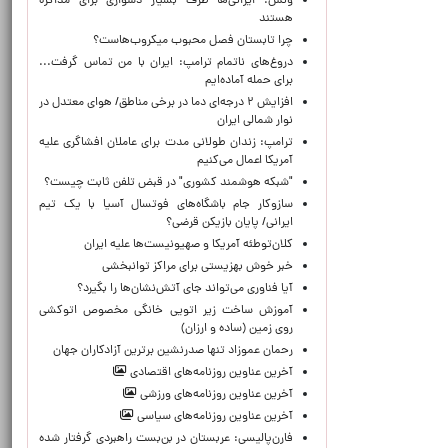
ونس: ایرانی‌ها طرف بسیار دشواری برای مذاکره
هستند
چرا تابستان فصل محبوب میکروب‌هاست؟
دروغ‌های ناتمام ترامپ: ایران با من تماس گرفت...
برای حمله آماده‌ایم
افزایش ۲ درجه‌ای دما در برخی مناطق/ هوای معتدل در
نوار شمالی ایران
ترامپ: زندان طولانی مدت برای عاملان افشاگری‌ علیه
آمریکا اعمال می‌کنیم
"شبکه هوشمند کشوری" در قبض تلفن ثابت چیست؟
سازوکار جام باشگاه‌های فوتسال آسیا با یک تیم
ایرانی/ پایان بازیکن قرضی؟
کلان‌توطئه آمریکا و صهیونیست‌ها علیه ایران
خبر خوش بهزیستی برای مراکز توانبخشی
آیا فناوری می‌تواند جای آتش‌نشان‌ها را بگیرد؟
آموزش ساخت زیر اتویی خانگی مخصوص اتوکشی
روی زمین (ساده و ارزان)
رحمان عموزاد تنها صدرنشین برترین آزادکاران جهان
آخرین عناوین روزنامه‌های اقتصادی
آخرین عناوین روزنامه‌های ورزشی
آخرین عناوین روزنامه‌های سیاسی
فارن‌پالیسی: عربستان در بن‌بست راهبردی گرفتار شده