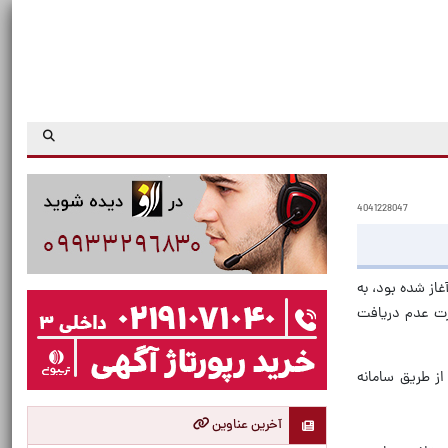
4041228047
از شده بود، به
ورت عدم دریافت
ز طریق سامانه
آخرین عناوین