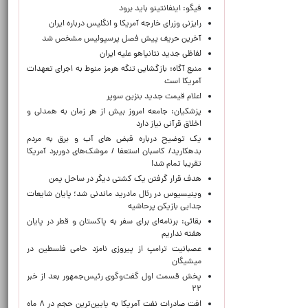
فیگو: اینفانتینو باید برود
رایزنی وزرای خارجه آمریکا و انگلیس درباره ایران
آخرین حریف پیش فصل پرسپولیس مشخص شد
لفاظی جدید نتانیاهو علیه ایران
منبع آگاه: بازگشایی تنگه هرمز منوط به اجرای تعهدات
آمریکا است
اعلام قیمت جدید بنزین سوپر
پزشکیان: جامعه امروز بیش از هر زمان به همدلی و
اخلاق قرآنی نیاز دارد
یک توضیح درباره قبض های آب و برق به مردم
بدهکارید/ کاسبان استعفا / موشک‌های دوربرد آمریکا
تقریبا تمام شد!
هدف قرار گرفتن یک کشتی دیگر در ساحل یمن
وینیسیوس در رئال مادرید ماندنی شد؛ پایان شایعات
جدایی بازیکن پرحاشیه
بقائی: برنامه‌ای برای سفر به پاکستان و قطر در پایان
هفته نداریم
عصبانیت ترامپ از پیروزی نامزد حامی فلسطین در
میشیگان
پخش قسمت اول گفت‌وگوی رئیس‌جمهور بعد از خبر
۲۲
افت صادرات نفت آمریکا به پایین‌ترین حجم در ۸ ماه