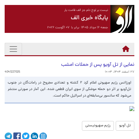
نیست بر لوح دلم جز الف قامت یار
پایگاه خبری الف
جمعه ۱۶ مرداد ۱۴۰۵ برابر با ۰۷ آگوست ۲۰۲۶
نمایی از تل آویو پس از حملات امشب
۲۷ اسفند ۱۴۰۴، ۱۰:۰۴
4041227025
اورژانس رژیم صهیونی اعلام کرد ۲ کشته و تعدادی مجروح در رامات‌گان در جنوب
تل‌آویو بر اثر دو حمله موشکی از سوی ایران قطعی شده. این آمار در صورتی منتشر
می‌شود که سانسور بی‌سابقه‌ای در اسرائیل حاکم است.
تل آویو
رژیم صهیونیستی