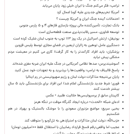
ترامپ: فکر می‌کنم جنگ با ایران خیلی زود پایان می‌یابد
آمریکا تحریم‌های جدیدی علیه کوبا اعمال کرد
احتمالات آینده جنگ ایران و آمریکا چیست ؟
بانک تجارت، تأمین‌کننده مالی پروژه بازسازی فازهای ۴ و ۵ پارس جنوبی
توسعه فناوری، مسیر رقابت‌پذیری صنعت قطعه‌سازی است
یونیفل: ارتش اسرائیل در یک روز ۱۱۳ توپ به جنوب لبنان شلیک کرده است
دستگیری عامل توهین به زائران اربعین در فضای مجازی توسط پلیس قزوین
پزشکیان: باید افراد کارآمدتر را به کار گرفت/ کاری می کنیم در معیشت مردم
مشکلی پیش نیاید
آسوشیتدپرس: صدها نظامی آمریکایی در جنگ علیه ایران ضربه مغزی شده‌اند
پاسخ قالیباف به ترامپ: واقعیت‌ها را بپذیرید و به تعهدات خود عمل کنید
پایان بی‌نتیجه مذاکرات دولت لبنان و رژیم صهیونیستی در رم ایتالیا
فوری؛ شرط جدید بازنشستگی اعلام شد/ این افراد برای بازنشستگی باید ۵ سال
بیشتر خدمت کنند
کاپیتان سابق از پرسپولیسی‌ها حلالیت طلبید + عکس
ادعای شبکه «الحدث» درباره ایجاد گذرگاه موقت در تنگه هرمز
یحیی سریع: مواضع مزدوران سعودی را با موشک بالستیک و پهپاد در هم
شکستیم
حزب‌الله: دولت لبنان مذاکرات و امتیازدهی به تل‌آویو را متوقف کند
عجیب اما واقعی:رقم فسخ قرارداد رضاییان با استقلال فقط ۱۰۰میلیون تومان!