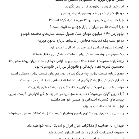
اصلاح قانون مهریه به دستورکار مجلس بازگشت
این خوراکی‌ها را بخورید تا آلزایمر نگیرید
دو بازیکن آزاد در راه پیوستن به پرسپولیس
چرا خداوند بر خوردن این ۳ میوه تأکید کرده است؟!
چرا قیمت طلا در ایران با بازار جهانی متفاوت است؟
پژوپارس ۶۴۰ میلیون تومان شد/ جدول قیمت مدل‌های مختلف خودرو
درخواست یک نماینده مجلس از قالیباف درباره قانون مهریه
کویت دستور تعطیلی تنها مدرسه ایرانی را صادر کرد
یک‌ سوم صهیونیست‌ها در برابر حملات موشکی بی دفاع هستند
پزشکیان: مشروطه نقطه عطف بیداری و آزادی‌خواهی ملت ایران بود/ مشروطه
نخستین تجربه نظام پارلمانی و قانون‌گرایی را در خاورمیانه بود
مردم درباره قیمت بنزین چه می‌گویند؟/ این رقم برای قیمت بنزین منطقی است
توافق هرمز در حال شکل‌گیری است؛ اما نه توافقی که ترامپ می‌خواست
دردسر همزمان آمریکا و اوکراین با ته کشیدن موشک های پاتریوت
آیا بنزین گران می‌شود؟/ نماینده مجلس: در شرایط جنگی افزایش قیمت بنزین
پیامدهای گسترده اجتماعی و امنیتی خواهد داشت
اول اینترنت، حالا آب و برق؟!
رونمایی از جدی‌ترین مشتری رامین رضاییان؛ بمب نقل‌وانتقالات منفجر می‌شود؟
فیدان: به حمایت از مذاکرات میان ایران و آمریکا ادامه خواهیم داد
مصوبه تسهیلات گمرکی در شرایط اضطرار تمدید شد