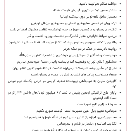
مراقب علائم هپاتیت باشید!
طلا در مسیر ثبت بالاترین افزایش قیمت هفته
دستیار سابق قلعه‌نویی روی نیمکت ایتالیا
تردد روان در تمامی محورهای شمالی و مسیرهای مرزهای اربعین
ترکیه، عربستان و پاکستان امروز در جده توافقنامه نظامی مشترک امضا می‌کنند
بررسی ضوابط افزایش اعتبار کالابرگ در نشست وزرای اقتصاد و کار
والدین با تخلف سرویس مدارس چه کنند؟/ از هزینه اضافه تا معطلی دانش‌آموز
روایت نادرست از جنگ بر سَر تنگه هرمز
درخواست واشنگتن از اسرائیل برای خودداری از تشدید تنش با حزب‌الله
سخنگوی آبفای تهران: وضعیت آب پایتخت پایدار است/ جیره‌بندی نداریم
اخراج دو مأمور ارشد «موساد»؛ پس‌لرزه شکست توطئه شوم تغییر نظام ایران
صنعا: مسئولیت پیامدهای تشدید تنش بر عهده عربستان است
کاپیتان ملوان به ذوب‌آهن پیوست/ سعید کریمی در عرض یک‌ماه تیم عوض
کرد!
پایان طرح ترافیکی اربعین پلیس با ثبت ۶۷ میلیون تردد/جان باختن ۲۴ زائر در
تصادفات اربعینی
مدودف: ژاپن تابع آمریکاست
ضرغامی: تغییر ریل، عین بصیرت است؛ فرصت سوزی نکنیم
محسن رضایی: اجازه باز شدن مسیر دوم در تنگه هرمز را نخواهیم داد
تکذیب اصابت و انفجار در قشم و بندرعباس
ادعای جدید رئیس دولت تروریستی آمریکا: تنگه هرمز باز است