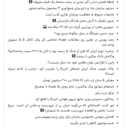
لحظه‌ فحش دادن اکبر عبدی در پشت صحنه یک فیلم معروف
دستور سازمان غذا و دارو برای جمع‌آوری ۳ محصول سلامت‌محور
شایعات مربوط به معافیت سربازان فراری کذب است
بدون تعارف با آتش نشان فداکار مازندرانی
تصویری جالب از پیرترین گربه دنیا که ۳۱ ساله شد
سید حسن نصرالله در منزل چگونه پدری بود؟
رشد بورس در اولین روز معاملات هفته/ شاخص کل وارد کانال ۵.۵ میلیون
واحد شد
ترامپ: تورم ایران که قبل از جنگ ۵ درصد بود را الان به ۳۰۰ درصد رسانده‌ایم!/
واکنش بانک مرکزی را ببینید
ژاپن با افزایش توان نظامی خود به دنبال چیست؟
چاک شومر: جنگ ایران اشتغال آمریکا را تخریب کرد؛ ترامپ از کدام سیاره
آمده؟!
معرفی ۵ مدل لپ تاپ Core i۷ زیر ۲۰۰ میلیون تومان
استعلام سوابق چک برگشتی؛ تمام روش ها همراه با توضیح
یراق درب ریلی
پنتاگون دسترسی وزیر سابق نیروی هوایی آمریکا را قطع کرد
جو کنت: افسانه‌ای که می‌گوید ایران پر از تروریست و حامی آن است، دروغ
است؛ داعش و القاعده تروریست هستند نه شیعیان!
افشای رسوایی جاسوسی سازمان ملل برای رژیم صهیونیستی
شست‌وشوی کاهو را جدی بگیرید