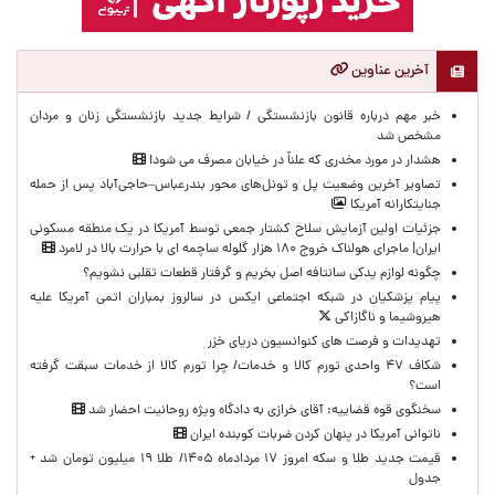
آخرین عناوین
خبر مهم درباره قانون بازنشستگی / شرایط جدید بازنشستگی زنان و مردان
مشخص شد
هشدار در مورد مخدری که علناً در خیابان مصرف می شود!
تصاویر آخرین وضعیت پل و تونل‌های محور بندرعباس–حاجی‌آباد پس از حمله
جنایتکارانه آمریکا
جزئیات اولین آزمایش سلاح کشتار جمعی توسط آمریکا در یک منطقه مسکونی
ایران| ماجرای هولناک خروج ۱۸۰ هزار گلوله ساچمه ای با حرارت بالا در لامرد
چگونه لوازم یدکی سانتافه اصل بخریم و گرفتار قطعات تقلبی نشویم؟
پیام پزشکیان در شبکه اجتماعی ایکس در سالروز بمباران اتمی آمریکا علیه
هیروشیما و ناگازاکی
تهدیدات و فرصت های کنوانسیون دریای خزر
شکاف ۴۷ واحدی تورم کالا و خدمات/ چرا تورم کالا از خدمات سبقت گرفته
است؟
سخنگوی قوه قضاییه: آقای خرازی به دادگاه ویژه روحانیت احضار شد
ناتوانی آمریکا در پنهان کردن ضربات کوبنده ایران
قیمت جدید طلا و سکه امروز ۱۷ مردادماه ۱۴۰۵/ طلا ۱۹ میلیون تومان شد +
جدول