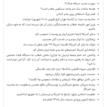
صورت جدید مسئله جنگ؟!
هزینه ساخت یک متر واحد مسکونی چقدر است؟
قمار بزرگ استقلال روی یاسر آسانی
محدودیت تردد در آزادراه تهران کرج قزوین تا ۲۰ شهریور/ جزئیات
وزیر امور خارجه خطاب به همسایگان: زمان آن فرا رسیده است که به خود متکی
باشیم
سنای آمریکا لایحه تحریم ایران و روسیه را تصویب کرد
پزشکیان: ما نوکر مردم و در خدمت آنان هستیم
شوک به بازار کار آمریکا/ اقتصاد امریکا ۲۳ هزار شغل از دست داد
خزانه‌داری آمریکا تحریم‌های جدیدی علیه ایران اعمال کرد
واکنش تند امام جمعه اردبیل به خرازی/ عاملی خطاب به دستگاه قضا: شخصی
خبر دروغ به رهبری بست و دفتر رهبری با صراحت آن را رد کرد، آیا این جرم است
یا خیر؟
افزایش سپرده قانونی بانک‌ها؛ ترمز تازه رشد نقدینگی
نشست خبری رئیس‌جمهور فردا برگزار می‌شود
متن کامل توافق مکه؛ اردوغان و مقامات سعودی چه گفتند؟
بیانیه دبیرکل مجمع خبرنگاران و نویسندگان دفاع مقدس و مقاومت به مناسبت
روز خبرنگار
مقاومت اسلامی عراق: پاسخ به آمریکا و عربستان را به تعویق انداختیم
نتیجه آزمون ورودی سمپاد سال ۱۴۰۵ اعلام شد