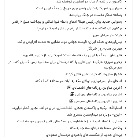
کامیون با راننده ۸ ساله در اصفهان توقیف شد
سی‌ان‌ان: آمریکا به دنبال راهی برای خروج از جنگ ایران است
رسانه؛ سنگر نخست در جنگ روایت‌ها
رسوایی جدید برای رئیس فیفا/ ادعای رابطه غیراخلاقی و پرداخت مبلغ ۶ رقمی
برکناری شوکه‌کننده فرمانده لشکر پنجم ارتش آمریکا در اروپا
حركت در ميدان مين
پس‌لرزه‌های جنگ ایران؛ قیمت جهانی مواد غذایی به شدت افزایش یافت
بهترین هدیه روز خبرنگار
فارن افرز : جنگ با ایران یک فاجعه است؛ آمریکا باید از خاورمیانه برود
یحیی سریع: هرگونه نیروهایی را که عربستان برای محاصره یمن گسیل کند، در
هم می‌کوبیم
۱۵ راز هتل‌ها که کارکنانشان فاش کردند
اسحاق دار: امیدواریم توافق مکه به ثبات در منطقه کمک کند
آخرین عناوین روزنامه‌های اقتصادی
آخرین عناوین روزنامه‌های ورزشی
آخرین عناوین روزنامه‌های سیاسی
انصارالله: ترکیه و پاکستان به‌جای ائتلاف‌سازی، برای توقف تجاوز فشار بیاورند
«ایرج» دوباره در بیمارستان بستری شد
همتی: اقتصاد آمریکا نیز با فشارها و ریسک‌های قابل توجهی مواجه است
واکنش صنعا به توافق سه جانبه مکه
پرده‌ای جدید از شکست‌های راهبردی عربستان سعودی